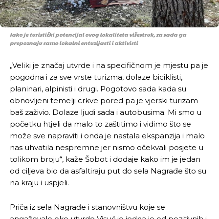
Iako je turistički potencijal ovog lokaliteta višestruk, za sada ga
prepoznaju samo lokalni entuzijasti i aktivisti
„Veliki je značaj utvrde i na specifičnom je mjestu pa je
pogodna i za sve vrste turizma, dolaze biciklisti,
planinari, alpinisti i drugi. Pogotovo sada kada su
obnovljeni temelji crkve pored pa je vjerski turizam
baš zaživio. Dolaze ljudi sada i autobusima. Mi smo u
početku htjeli da malo to zaštitimo i vidimo što se
može sve napraviti i onda je nastala ekspanzija i malo
nas uhvatila nespremne jer nismo očekvali posjete u
tolikom broju“, kaže Šobot i dodaje kako im je jedan
od ciljeva bio da asfaltiraju put do sela Nagrađe što su
na kraju i uspjeli.
Priča iz sela Nagrađe i stanovništvu koje se
angažovalo oko utvrde Visuć je jedna je od pozitivnih i