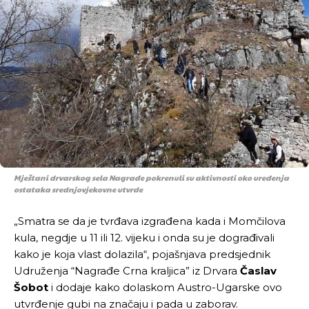
Mještani drvarskog sela Nagrađe pokrenuli su aktivnosti oko uređenja
ostataka srednjovjekovne utvrde
„Smatra se da je tvrđava izgrađena kada i Momčilova
kula, negdje u 11 ili 12. vijeku i onda su je dograđivali
kako je koja vlast dolazila“, pojašnjava predsjednik
Udruženja “Nagrađe Crna kraljica” iz Drvara
Časlav
Šobot
i dodaje kako dolaskom Austro-Ugarske ovo
utvrđenje gubi na značaju i pada u zaborav.