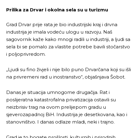
odlučili da pustite Vašu priču da živi, Redakcija
odlučili da pustite Vašu priču da živi, Redakcija
Prilika za Drvar i okolna sela su u turizmu
Objavi.ba
Objavi.ba
Grad Drvar prije rata je bio industrijski kraj i drvna
industrija je imala vodeću ulogu u razvoju. Naš
[wpuf_form id=”7463”]
[wpuf_form id=”7463”]
sagovornik kaže kako mnogi radili u industriji, a ljudi sa
sela bi se pomalo za vlastite potrebe bavili stočarstvo
i poljoprivredom.
„Ljudi su fino živjeli i nije bilo puno Drvarčana koji su išli
na privremeni rad u inostranstvo“, objašnjava Šobot.
Danas je situacija umnogome drugačija. Rat i
poslijeratna katastrofalna privatizacija ostavili su
neizbrisiv trag na ovom prelijepom gradu u
sjeverozapadnoj BiH. Industrija je desetkovana, kao i
stanovništvo. I danas odlaze mladi, neki i trajno.
Grad je to bogate prošlosti, kulturnih i prirodnih