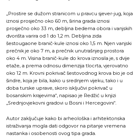
„Prostire se dužom stranicom u pravcu sjever-jug, koja
iznosi prosječno oko 60 m, širina grada iznosi
prosječno oko 33 m, debljina bedema obora i vanjskih
dvorišta varira od 1 do 1,2 m. Debljina zida
šestougaone branič-kule iznosi oko 1,5 m. Njen vanjski
prečnik je oko 7 m, a prečnik unutrašnjeg prostora
oko 4 m. Visina branič-kule do krova iznosila je, s dvije
etaže, a prema odnosu dimenzija tlocrta, vjerovatno
oko 12 m. Krovni pokrivač šestovodnog krova bio je od
šindre, koja je bila, kako u srednjem vijeku, tako i u
doba turske uprave, skoro isključivi pokrivač u
bosanskim krajevima“, napisao je Redžić u knjizi
„Srednjovjekovni gradovi u Bosni i Hercegovini“.
Pusti priču da živi!
Pusti priču da živi!
Autor zaključuje kako bi arheološka i arhitektonska
istraživanja mogla dati odgovor na pitanje vremena
nastanka i osobenosti ovog tipa grada.
Ovim putem želimo da vam se zahvalimo što ste
Ovim putem želimo da vam se zahvalimo što ste