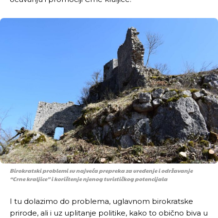
Birokratski problemi su najveća prepreka za uređenje i održavanje
“Crne kraljice” i korištenje njenog turističkog potencijala
I tu dolazimo do problema, uglavnom birokratske
prirode, ali i uz uplitanje politike, kako to obično biva u