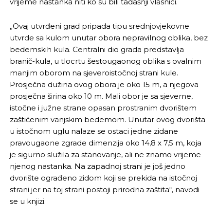
vrijeme nastanka niti ko su bili tadašnji vlasnici.
„Ovaj utvrđeni grad pripada tipu srednjovjekovne
utvrde sa kulom unutar obora nepravilnog oblika, bez
bedemskih kula. Centralni dio grada predstavlja
branič-kula, u tlocrtu šestougaonog oblika s ovalnim
manjim oborom na sjeveroistočnoj strani kule.
Prosječna dužina ovog obora je oko 15 m, a njegova
prosječna širina oko 10 m. Mali obor je sa sjeverne,
istočne i južne strane opasan prostranim dvorištem
zaštićenim vanjskim bedemom. Unutar ovog dvorišta
u istočnom uglu nalaze se ostaci jedne zidane
pravougaone zgrade dimenzija oko 14,8 x 7,5 m, koja
je sigurno služila za stanovanje, ali ne znamo vrijeme
njenog nastanka. Na zapadnoj strani je još jedno
dvorište ograđeno zidom koji se prekida na istočnoj
strani jer na toj strani postoji prirodna zaštita“, navodi
se u knjizi.