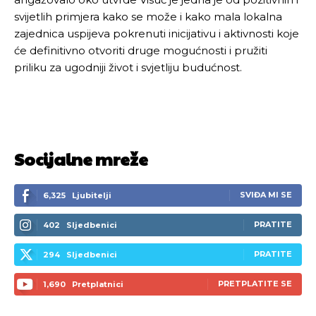
svijetlih primjera kako se može i kako mala lokalna
zajednica uspijeva pokrenuti inicijativu i aktivnosti koje
će definitivno otvoriti druge mogućnosti i pružiti
priliku za ugodniji život i svjetliju budućnost.
Socijalne mreže
SVIĐA MI SE
6,325
Ljubitelji
PRATITE
402
Sljedbenici
PRATITE
294
Sljedbenici
PRETPLATITE SE
1,690
Pretplatnici