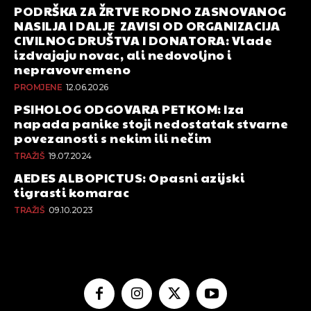
PODRŠKA ZA ŽRTVE RODNO ZASNOVANOG
NASILJA I DALJE ZAVISI OD ORGANIZACIJA
CIVILNOG DRUŠTVA I DONATORA: Vlade
izdvajaju novac, ali nedovoljno i
nepravovremeno
PROMJENE
12.06.2026
PSIHOLOG ODGOVARA PETKOM: Iza
napada panike stoji nedostatak stvarne
povezanosti s nekim ili nečim
TRAŽIŠ
19.07.2024
AEDES ALBOPICTUS: Opasni azijski
tigrasti komarac
TRAŽIŠ
09.10.2023