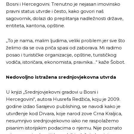
Bosni i Hercegovini. Trenutno je nejasan imovinsko
pravni status utvrde i često, kako govori naš
sagovornik, dolazi do preplitanja nadležnosti države,
entiteta, kantona, opštine.
„To je nama, malim ljudima, veliki problem jer sve što
želimo da se ova priča spasi od zaborava. Mi radimo
posao i turističke organizacije, opštine, turističkog
vodiča, istoričara, ekonomista, pravnika…“ kaže Šobot.
Nedovoljno istražena srednjovjekovna utvrda
U knjizi „Srednjovjekovni gradovi u Bosni i
Hercegovini“, autora Husrefa Redžića, koju je 2009.
godine izdao Sarajevo publishing, se navodi kako je
utvrđenje kod Drvara, koje narod zove Crna Kraljica,
nesumnjivo srednjovjekovno iako ne raspolažemo
pisanim istorijskim podacima o njemu. Nije poznato