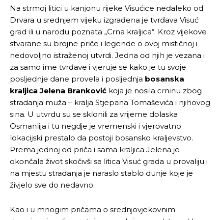
Na strmoj litici u kanjonu rijeke Visućice nedaleko od
Drvara u srednjem vijeku izgrađena je tvrđava Visuć
grad ili u narodu poznata „Crna kraljica“. Kroz vijekove
stvarane su brojne priče i legende o ovoj mističnoj i
nedovoljno istraženoj utvrdi. Jedna od njih je vezana i
za samo ime tvrđave i vjeruje se kako je tu svoje
posljednje dane provela i posljednja
bosanska
kraljica Jelena Branković
koja je nosila crninu zbog
stradanja muža – kralja Stjepana Tomaševića i njihovog
sina. U utvrdu su se sklonili za vrijeme dolaska
Osmanlija i tu negdje je vremenski i vjerovatno
lokacijski prestalo da postoji bosansko kraljevstvo.
Prema jednoj od priča i sama kraljica Jelena je
okončala život skočivši sa litica Visuć grada u provaliju i
na mjestu stradanja je naraslo stablo dunje koje je
živjelo sve do nedavno.
Kao i u mnogim pričama o srednjovjekovnim