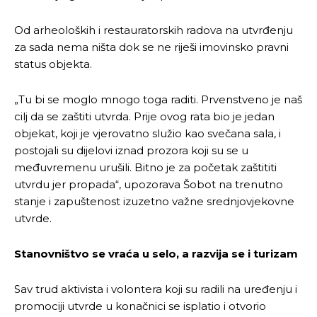
Od arheoloških i restauratorskih radova na utvrđenju
za sada nema ništa dok se ne riješi imovinsko pravni
status objekta.
„Tu bi se moglo mnogo toga raditi. Prvenstveno je naš
cilj da se zaštiti utvrda. Prije ovog rata bio je jedan
objekat, koji je vjerovatno služio kao svečana sala, i
postojali su dijelovi iznad prozora koji su se u
međuvremenu urušili. Bitno je za početak zaštititi
utvrdu jer propada“, upozorava Šobot na trenutno
stanje i zapuštenost izuzetno važne srednjovjekovne
utvrde.
Stanovništvo se vraća u selo, a razvija se i turizam
Sav trud aktivista i volontera koji su radili na uređenju i
promociji utvrde u konačnici se isplatio i otvorio