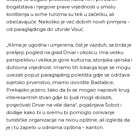
bogatstava i njegove prave vrijednosti u smislu
korištenja u svrhe turizma su tek u začetku, ali
obećavajuće. Nekoliko je već dobrih novih primjera –
od paraglajdinga do utvrde Visuć.
„Klima je ugodna i umjerena, čist je vazduh, sa brda je
prelijep pogled na grad Drvar i okolicu. Ima veliku
perspektivu i velika je gore kulturna, istorijska vjerska i
duhovna vrijednost. Imamo tih lokacija koje se mogu
uvezati poput paraglajding poletišta gdje se održava
svjetsko prvenstvo, imamo izvorište Bastašice,
Prekajsko jezero, tako da bi se mogao napraviti krug
interesantnih stvari gdje bi ljudi mogli dolaziti,
posjećivati Drvar na više dana“, pojašnjava Šobot i
dodaje kako bi u svemu bi pomoglo osnivanje
turističke organizacije na nivou opštine, ali izgleda da
je i tu zapelo u odnsima opština – kanton.