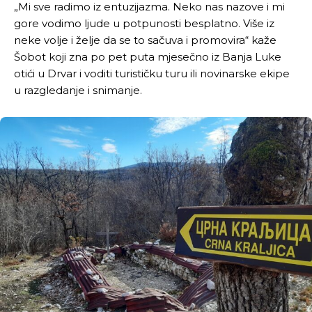
„Mi sve radimo iz entuzijazma. Neko nas nazove i mi
gore vodimo ljude u potpunosti besplatno. Više iz
neke volje i želje da se to sačuva i promovira“ kaže
Šobot koji zna po pet puta mjesečno iz Banja Luke
otići u Drvar i voditi turističku turu ili novinarske ekipe
u razgledanje i snimanje.