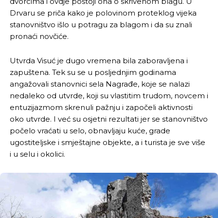
dvorcima i ovdje postoji ona o skrivenom blagu. U
Drvaru se priča kako je polovinom proteklog vijeka
stanovništvo išlo u potragu za blagom i da su znali
pronaći novčiće.
Utvrda Visuć je dugo vremena bila zaboravljena i
zapuštena. Tek su se u posljednjim godinama
angažovali stanovnici sela Nagrađe, koje se nalazi
nedaleko od utvrde, koji su vlastitim trudom, novcem i
entuzijazmom skrenuli pažnju i započeli aktivnosti
oko utvrde. I već su osjetni rezultati jer se stanovništvo
počelo vraćati u selo, obnavljaju kuće, grade
ugostiteljske i smještajne objekte, a i turista je sve više
i u selu i okolici.