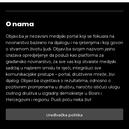
O nama
Objavi.ba je nezavisni medijski portal koji se fokusira na
novinarstvo bazirano na dijalogu i na rješenjima i koji govori
o stvarnom životu ljudi. Objavi.ba svojim nazivom jasno
izražava opredjeljenje da posluži kao platforma za
građansko novinarstvo, za sve vas koji stvarate medijski
sadržaj u najširem smislu te riječi, integrišući sve
komunikacijske pristupe – portal, društvene mreže, živi
dijalog. Objavi.ba izvještava o rezultatima, odnosno o
pozitivnim promjenama u društvu, naročito ističući ulogu
civilnog društva u izgradnji demokratije u Bosni i
Hercegovini i regionu. Pusti priču neka živi!
Uređivačka politika