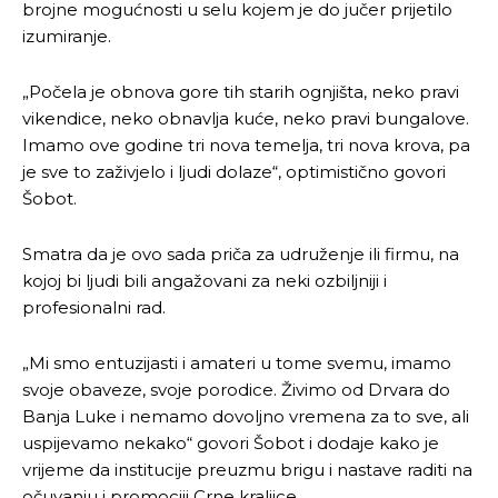
brojne mogućnosti u selu kojem je do jučer prijetilo
izumiranje.
„Počela je obnova gore tih starih ognjišta, neko pravi
vikendice, neko obnavlja kuće, neko pravi bungalove.
Imamo ove godine tri nova temelja, tri nova krova, pa
je sve to zaživjelo i ljudi dolaze“, optimistično govori
Šobot.
Smatra da je ovo sada priča za udruženje ili firmu, na
kojoj bi ljudi bili angažovani za neki ozbiljniji i
profesionalni rad.
„Mi smo entuzijasti i amateri u tome svemu, imamo
svoje obaveze, svoje porodice. Živimo od Drvara do
Banja Luke i nemamo dovoljno vremena za to sve, ali
uspijevamo nekako“ govori Šobot i dodaje kako je
vrijeme da institucije preuzmu brigu i nastave raditi na
očuvanju i promociji Crne kraljice.