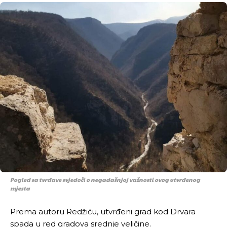
Pogled sa tvrđave svjedoči o negadašnjoj važnosti ovog utvrđenog
mjesta
Prema autoru Redžiću, utvrđeni grad kod Drvara
spada u red gradova srednje veličine.