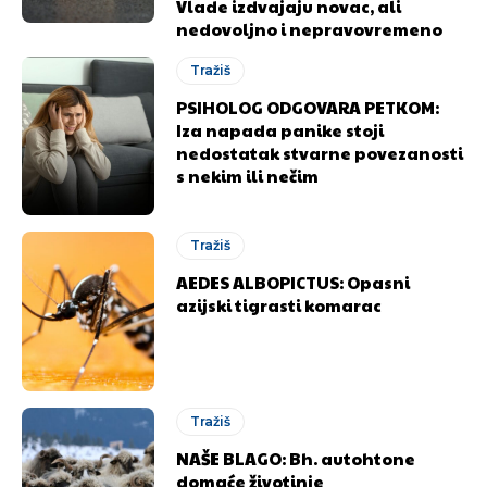
Vlade izdvajaju novac, ali
nedovoljno i nepravovremeno
Tražiš
PSIHOLOG ODGOVARA PETKOM:
Iza napada panike stoji
nedostatak stvarne povezanosti
s nekim ili nečim
Tražiš
AEDES ALBOPICTUS: Opasni
azijski tigrasti komarac
Tražiš
NAŠE BLAGO: Bh. autohtone
domaće životinje