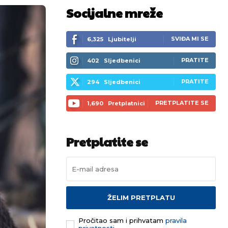
Socijalne mreže
SVIĐA MI SE
6,325
Ljubitelji
PRATITE
402
Sljedbenici
PRATITE
294
Sljedbenici
PRETPLATITE SE
1,690
Pretplatnici
Pretplatite se
ŽELIM PRETPLATU
Pročitao sam i prihvatam
pravila
privatnosti.