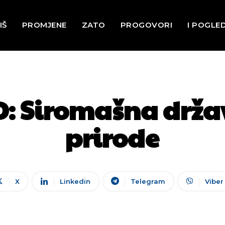
IŠ
PROMJENE
ZATO
PROGOVORI
I POGLE
: Siromašna držav
prirode
X
Linkedin
Telegram
Viber