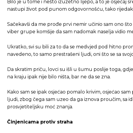
Bilo je u tome i nešto izuzetno lijepo, a to je osjećaj sr
nastupi život pod punom odgovornošću, tako rijedak
Sačekavši da me prođe prvi nemir učinio sam ono što
viber grupe komšije da sam nadomak naselja vidio me
Ukratko, svi su bili za to da se medvjed pod hitno prona
navedeno, to samo prestrašeni ljudi, oni što se sa svo
Da skratim priču, lovci su išli u šumu poslije toga, gd
na kraju ipak nije bilo ništa, bar ne da se zna.
Kako sam se ipak osjećao pomalo krivim, osjećao sa
ljudi, zbog čega sam uzeo da ga iznova proučim, sa id
prosvjetiteljsku moć znanja.
Činjenicama protiv straha