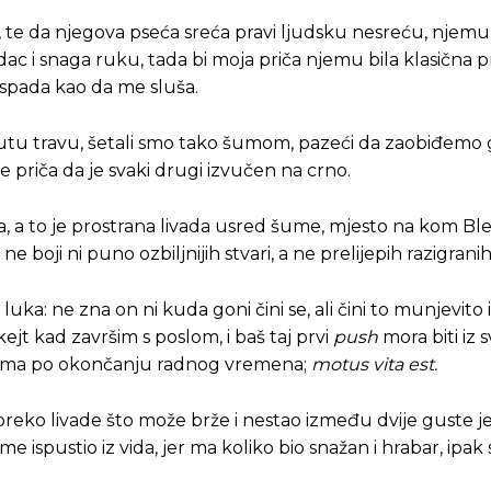
o, te da njegova pseća sreća pravi ljudsku nesreću, njem
dac i snaga ruku, tada bi moja priča njemu bila klasična 
 ispada kao da me sluša.
ju žutu travu, šetali smo tako šumom, pazeći da zaobiđemo
e priča da je svaki drugi izvučen na crno.
ta, a to je prostrana livada usred šume, mjesto na kom B
 ne boji ni puno ozbiljnijih stvari, a ne prelijepih razigrani
luka: ne zna on ni kuda goni čini se, ali čini to munjevito i
ejt kad završim s poslom, i baš taj prvi
push
mora biti iz 
utama po okončanju radnog vremena;
motus vita est.
reko livade što može brže i nestao između dvije guste j
e ispustio iz vida, jer ma koliko bio snažan i hrabar, ipak