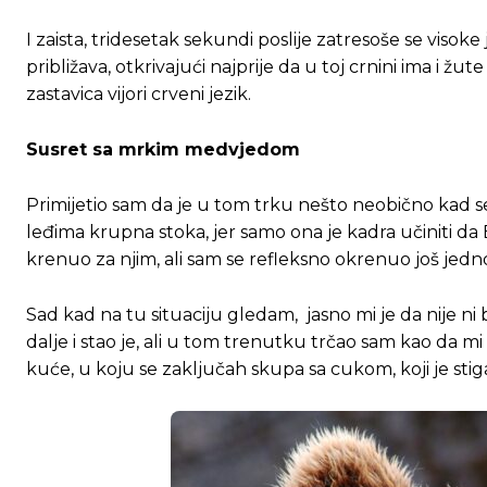
I zaista, tridesetak sekundi poslije zatresoše se visoke
približava, otkrivajući najprije da u toj crnini ima i žut
zastavica vijori crveni jezik.
Susret sa mrkim medvjedom
Primijetio sam da je u tom trku nešto neobično kad se 
leđima krupna stoka, jer samo ona je kadra učiniti da
krenuo za njim, ali sam se refleksno okrenuo još jed
Sad kad na tu situaciju gledam, jasno mi je da nije ni b
dalje i stao je, ali u tom trenutku trčao sam kao da mi
kuće, u koju se zaključah skupa sa cukom, koji je stig
Ovim putem želimo da vam se zahvalimo što 
Ovim putem želimo da vam se zahvalimo što 