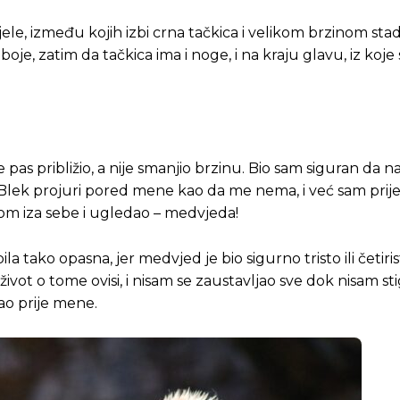
 jele, između kojih izbi crna tačkica i velikom brzinom sta
e boje, zatim da tačkica ima i noge, i na kraju glavu, iz koje
pas približio, a nije smanjio brzinu. Bio sam siguran da n
 Blek projuri pored mene kao da me nema, i već sam prije
nom iza sebe i ugledao – medvjeda!
ila tako opasna, jer medvjed je bio sigurno tristo ili četir
Pusti priču da živi!
Pusti priču da živi!
 život o tome ovisi, i nisam se zaustavljao sve dok nisam st
ao prije mene.
ste odlučili da pustite Vašu priču da živi, Redakcija Objavi
ste odlučili da pustite Vašu priču da živi, Redakcija Objavi