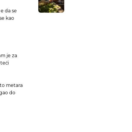
de da se
 se kao
am je za
teći
isto metara
igao do
.ba
.ba