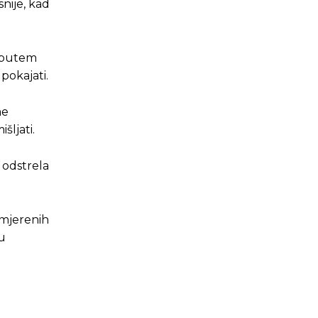
snije, kad
m putem
pokajati.
me
šljati.
d odstrela
umjerenih
 u