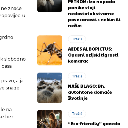
PETKOM: Iza napada
panike stoji
u ne znače
nedostatak stvarne
propovijed u
povezanosti s nekim ili
nečim
 grdno
Tražiš
AEDES ALBOPICTUS:
Opasni azijski tigrasti
lek slobodno
komarac
h pasa.
Tražiš
 pravo, a ja
NAŠE BLAGO: Bh.
sve snage,
autohtone domaće
životinje
ele na
Tražiš
 se bez
“Eco-friendly” goveda