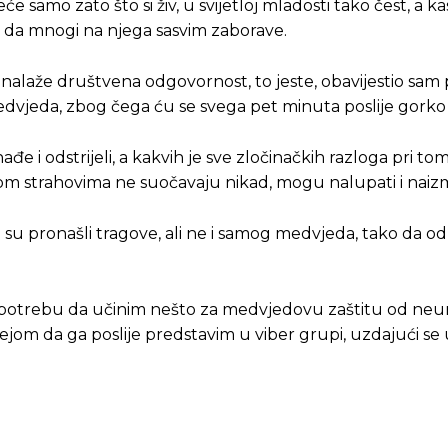
eće samo zato što si živ, u svijetloj mladosti tako čest, a ka
 da mnogi na njega sasvim zaborave.
 nalaže društvena odgovornost, to jeste, obavijestio sa
dvjeda, zbog čega ću se svega pet minuta poslije gorko 
đe i odstrijeli, a kakvih je sve zločinačkih razloga pri to
jom strahovima ne suočavaju nikad, mogu nalupati i naizmi
je su pronašli tragove, ali ne i samog medvjeda, tako da o
m potrebu da učinim nešto za medvjedovu zaštitu od ne
ejom da ga poslije predstavim u viber grupi, uzdajući se