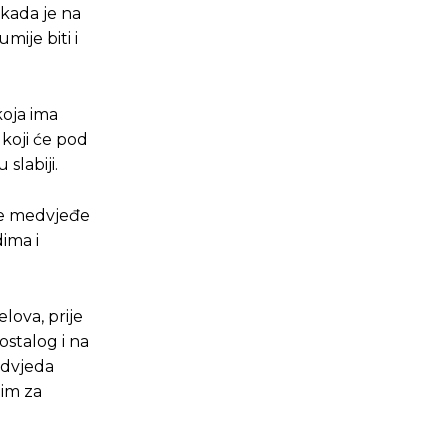
 kada je na
mije biti i
koja ima
 koji će pod
slabiji.
ite medvjeđe
ima i
lova, prije
ostalog i na
edvjeda
nim za