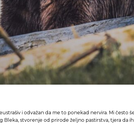
neustrašiv i odvažan da me to ponekad nervira. Mi često 
g Bleka, stvorenje od prirode željno pastirstva, tjera da ih