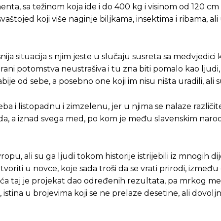
enta, sa težinom koja ide i do 400 kg i visinom od 120 cm
aštojed koji više naginje biljkama, insektima i ribama, ali u
a situacija s njim jeste u slučaju susreta sa medvjedici 
ani potomstva neustrašiva i tu zna biti pomalo kao ljudi,
 od sebe, a posebno one koji im nisu ništa uradili, ali su 
ba i listopadnu i zimzelenu, jer u njima se nalaze različ
goda, a iznad svega med, po kom je među slavenskim narod
, ali su ga ljudi tokom historije istrijebili iz mnogih dije
voriti u novce, koje sada troši da se vrati prirodi, između 
eća taj je projekat dao određenih rezultata, pa mrkog m
istina u brojevima koji se ne prelaze desetine, ali dovolj