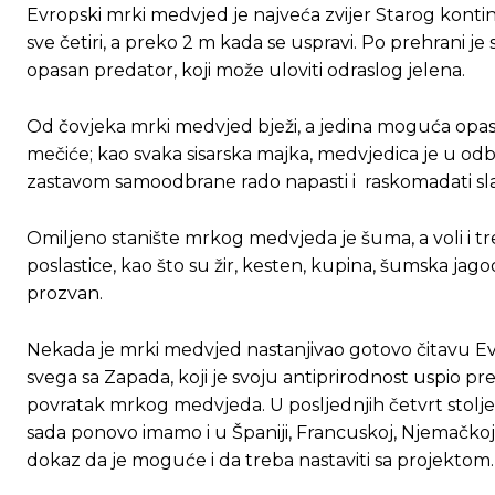
Evropski mrki medvjed je najveća zvijer Starog kontin
sve četiri, a preko 2 m kada se uspravi. Po prehrani je sv
opasan predator, koji može uloviti odraslog jelena.
Od čovjeka mrki medvjed bježi, a jedina moguća opasnij
mečiće; kao svaka sisarska majka, medvjedica je u odbr
zastavom samoodbrane rado napasti i raskomadati slabije
Omiljeno stanište mrkog medvjeda je šuma, a voli i tre
poslastice, kao što su žir, kesten, kupina, šumska ja
prozvan.
Nekada je mrki medvjed nastanjivao gotovo čitavu Evropu
svega sa Zapada, koji je svoju antiprirodnost uspio pret
povratak mrkog medvjeda. U posljednjih četvrt stolj
sada ponovo imamo i u Španiji, Francuskoj, Njemačkoj, 
dokaz da je moguće i da treba nastaviti sa projektom.