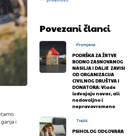
Povezani članci
Promjene
PODRŠKA ZA ŽRTVE
RODNO ZASNOVANOG
NASILJA I DALJE ZAVISI
OD ORGANIZACIJA
CIVILNOG DRUŠTVA I
DONATORA: Vlade
izdvajaju novac, ali
nedovoljno i
nepravovremeno
šetamo
Tražiš
 ganja i
PSIHOLOG ODGOVARA