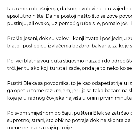
Razumna objašnjenja, da konji i volovi ne idu zajedn
apsolutno ništa. Da ne postoji nešto što se zove povo
pustinju, ali ovako, uz pomoć grube sile, pomalo još i
Prošle jeseni, dok su volovi i konji hvatali posljedn
blato, posljedicu izvlačenja bezbroj balvana, za koje s
Po ivici blatnjavog puta stigosmo najzad i do odrediš
trči, jer tu ako koji turista i zađe, onda je to neko ko se
Pustiti Bleka sa povodnika, to je kao odapeti strijelu iz 
ga opet u tome razumijem, jer i ja se tako bacam na sk
koja je u radnog čovjeka najviša u onim prvim min
Po svom smiješnom običaju, pušteni Blek se zatrčao p
suprotnoj strani, što obično potraje dok ne skonta da m
mene ne osjeća najsigurnije.