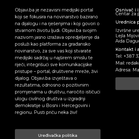
Objavi.ba je nezavisni medijski portal
Osnivač i 
Centar za 
koji se fokusira na novinarstvo bazirano
Urednica p
na dijalogu i na rješenjima i koji govori o
stvarnom životu ljudi. Objavi.ba svojim
Izvršne ur
Lejla Mijov
nazivom jasno izražava opredjeljenje da
Aida Dagud
posluži kao platforma za građansko
Kontakt i 
novinarstvo, za sve vas koji stvarate
Tel: +387 
medijski sadržaj u najširem smislu te
Mail: redak
riječi, integrišući sve komunikacijske
Adresa: Ma
pristupe – portal, društvene mreže, živi
dijalog. Objavi.ba izvještava o
rezultatima, odnosno o pozitivnim
promjenama u društvu, naročito ističući
ulogu civilnog društva u izgradnji
demokratije u Bosni i Hercegovini i
regionu. Pusti priču neka živi!
Uređivačka politika