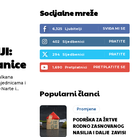
Socijalne mreže
SVIĐA MI SE
6,325
Ljubitelji
PRATITE
402
Sljedbenici
I:
PRATITE
294
Sljedbenici
anice
PRETPLATITE SE
1,690
Pretplatnici
ajednicama i
arte i...
Popularni članci
Promjene
PODRŠKA ZA ŽRTVE
RODNO ZASNOVANOG
NASILJA I DALJE ZAVISI