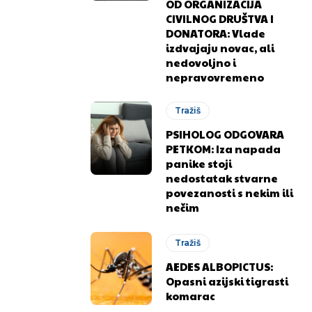
OD ORGANIZACIJA
CIVILNOG DRUŠTVA I
DONATORA: Vlade
izdvajaju novac, ali
nedovoljno i
nepravovremeno
Tražiš
PSIHOLOG ODGOVARA
PETKOM: Iza napada
panike stoji
nedostatak stvarne
.ba
.ba
povezanosti s nekim ili
nečim
Tražiš
AEDES ALBOPICTUS:
Opasni azijski tigrasti
komarac