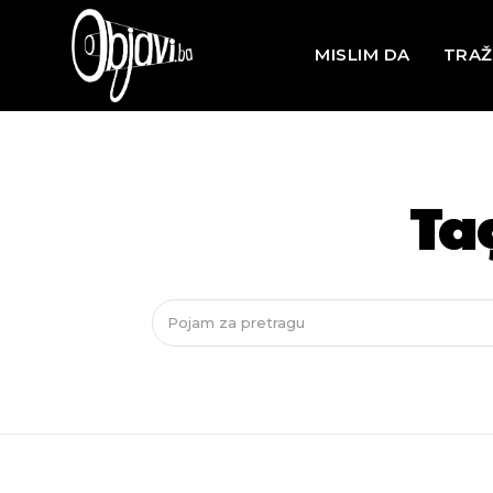
MISLIM DA
TRAŽ
Ta
Pojam za pretragu