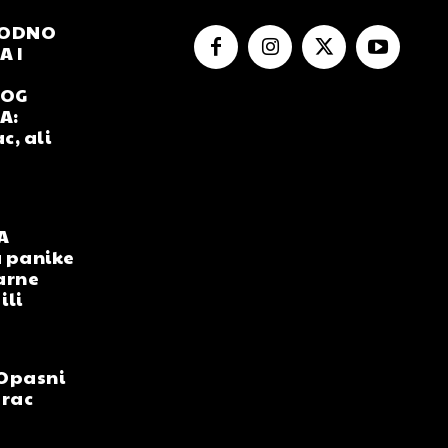
RODNO
 I
NOG
A:
c, ali
A
 panike
arne
ili
Opasni
arac