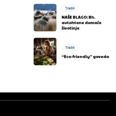
Tražiš
NAŠE BLAGO: Bh.
autohtone domaće
životinje
Tražiš
“Eco-friendly” goveda