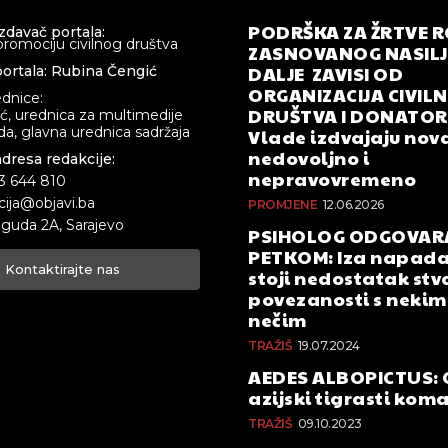
PODRŠKA ZA ŽRTVE 
izdavač portala:
promociju civilnog društva
ZASNOVANOG NASILJA
DALJE ZAVISI OD
ortala: Rubina Čengić
ORGANIZACIJA CIVIL
ednice:
DRUŠTVA I DONATOR
ić, urednica za multimedije
a, glavna urednica sadržaja
Vlade izdvajaju nova
nedovoljno i
adresa redakcije:
nepravovremeno
33 644 810
cija@objavi.ba
PROMJENE
12.06.2026
guda 2A, Sarajevo
PSIHOLOG ODGOVAR
PETKOM: Iza napada
Kontaktirajte nas
stoji nedostatak stv
povezanosti s nekim 
nečim
TRAŽIŠ
19.07.2024
AEDES ALBOPICTUS: 
azijski tigrasti kom
TRAŽIŠ
09.10.2023