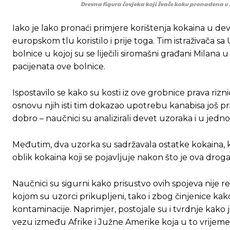
Drevna figura čovjeka koji žvače koku pronađena u 
[wpuf_form id=”7463”]
[wpuf_form id=”7463”]
Iako je lako pronaći primjere korištenja kokaina u dev
europskom tlu koristilo i prije toga. Tim istraživača s
bolnice u kojoj su se liječili siromašni građani Milana 
pacijenata ove bolnice.
Ispostavilo se kako su kosti iz ove grobnice prava riz
osnovu njih isti tim dokazao upotrebu kanabisa još pr
dobro – naučnici su analizirali devet uzoraka i u jedno
Međutim, dva uzorka su sadržavala ostatke kokaina, 
oblik kokaina koji se pojavljuje nakon što je ova droga 
Naučnici su sigurni kako prisustvo ovih spojeva nije
kojom su uzorci prikupljeni, tako i zbog činjenice kako
kontaminacije. Naprimjer, postojale su i tvrdnje kako 
vezu između Afrike i Južne Amerike koja u to vrijeme 