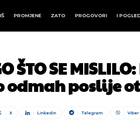
IŠ
PROMJENE
ZATO
PROGOVORI
I POGLE
O ŠTO SE MISLILO: 
io odmah poslije o
X
Linkedin
Telegram
Viber