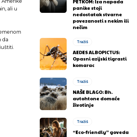
PETKOM: Iza napada
e Amerike
panike stoji
n, ali u
nedostatak stvarne
povezanosti s nekim ili
nečim
u vremenom
n da
Tražiš
uštiti.
AEDES ALBOPICTUS:
Opasni azijski tigrasti
komarac
Tražiš
NAŠE BLAGO: Bh.
autohtone domaće
životinje
Tražiš
“Eco-friendly” goveda