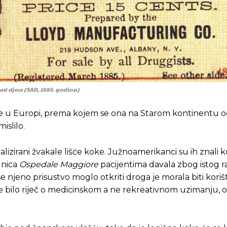
d djece (SAD, 1885. godina)
ke u Europi, prema kojem se ona na Starom kontinentu o
islilo.
lizirani žvakale lišće koke. Južnoamerikanci su ih znali kor
lnica
Ospedale Maggiore
pacijentima davala zbog istog r
e njeno prisustvo moglo otkriti droga je morala biti kori
 je bilo riječ o medicinskom a ne rekreativnom uzimanju,