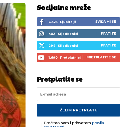
Socijalne mreže
SVIĐA MI SE
6,325
Ljubitelji
PRATITE
402
Sljedbenici
PRATITE
294
Sljedbenici
PRETPLATITE SE
1,690
Pretplatnici
Pretplatite se
ŽELIM PRETPLATU
Pročitao sam i prihvatam
pravila
privatnosti.