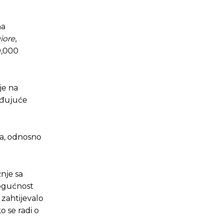
na
iore
,
10,000
je na
ađujuće
na, odnosno
nje sa
 mogućnost
 zahtijevalo
o se radi o