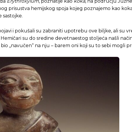
oda
Erythroxylum
, poznatije kao
koka
, na području Južn
bog prisustva hemijskog spoja kojeg poznajemo kao kokai
 sastojke.
j pojavi i pokušali su zabraniti upotrebu ove biljke, ali s
oć. Hemičari su do sredine devetnaestog stoljeća našli nači
o bio „navučen“ na nju – barem oni koji su to sebi mogli pri