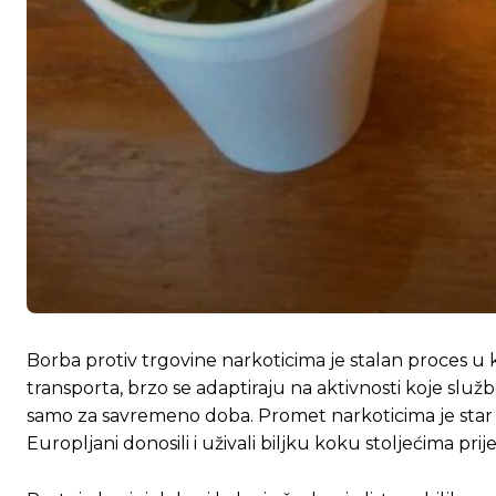
Borba protiv trgovine narkoticima je stalan proces u 
transporta, brzo se adaptiraju na aktivnosti koje služ
samo za savremeno doba. Promet narkoticima je star sk
Europljani donosili i uživali biljku koku stoljećima prij