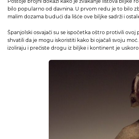
Postoje brojni dokazi kako je žvakanje listova biljke r
bilo popularno od davnina. U prvom redu je to bilo z
malim dozama budući da lišće ove biljke sadrži i ostale
Španjolski osvajači su se ispočetka oštro protivili ovo
shvatili da je mogu iskoristiti kako bi ojačali svoju m
izoliraju i prečiste drogu iz biljke i kontinent je uskor