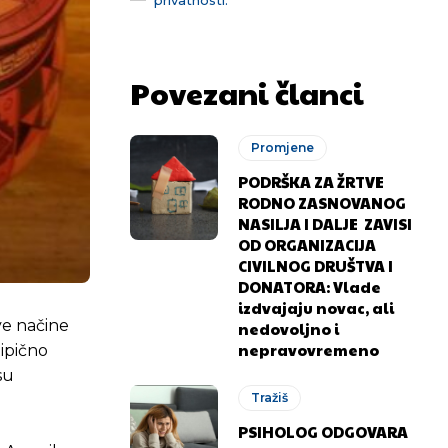
Povezani članci
Promjene
PODRŠKA ZA ŽRTVE
RODNO ZASNOVANOG
NASILJA I DALJE ZAVISI
OD ORGANIZACIJA
CIVILNOG DRUŠTVA I
DONATORA: Vlade
izdvajaju novac, ali
ve načine
nedovoljno i
nepravovremeno
tipično
su
Tražiš
PSIHOLOG ODGOVARA