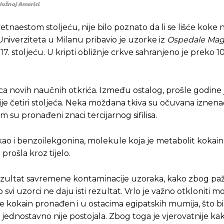
Južnoj Americi
etnaestom stoljeću, nije bilo poznato da li se lišće koke 
a Univerziteta u Milanu pribavio je uzorke iz
Ospedale Mag
u 17. stoljeću. U kripti obližnje crkve sahranjeno je preko 
nica novih naučnih otkrića. Između ostalog, prošle godine 
ije četiri stoljeća. Neka moždana tkiva su očuvana iznen
m su pronađeni znaci tercijarnog sifilisa.
kao i benzoilekgonina, molekule koja je metabolit kokai
prošla kroz tijelo.
 rezultat savremene kontaminacije uzoraka, kako zbog paž
 svi uzorci ne daju isti rezultat. Vrlo je važno otkloniti
je kokain pronađen i u ostacima egipatskih mumija, što bi
jednostavno nije postojala. Zbog toga je vjerovatnije kak