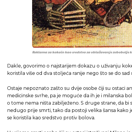
Reklama za kokain kao sredstvo za ublažavanje zubobolje ko
Dakle, govorimo o najstarijem dokazu o uživanju ko
koristila više od dva stoljeća ranije nego što se do sad m
Ostaje nepoznato zašto su dvije osobe čiji su ostaci ana
medicinske svrhe, pa je moguće da ih je i milanska bo
o tome nema ništa zabilježeno. S druge strane, da bi s
nedugo prije smrti, tako da postoji velika šansa kako
se koristila kao sredstvo protiv bolova.