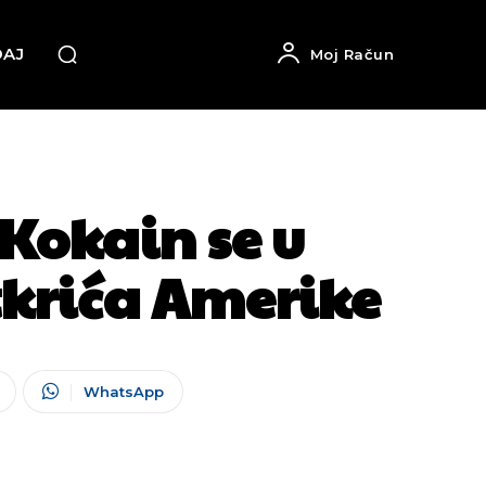
DAJ
Moj Račun
Kokain se u
tkrića Amerike
WhatsApp