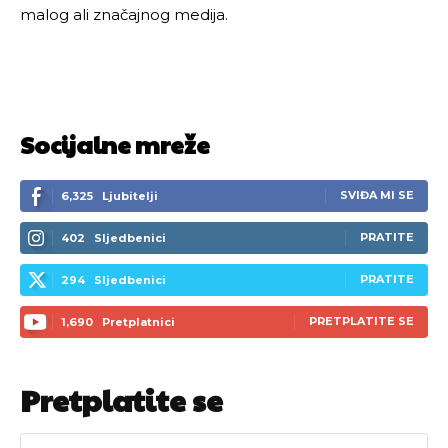
malog ali značajnog medija.
Socijalne mreže
SVIĐA MI SE
6,325
Ljubitelji
PRATITE
402
Sljedbenici
PRATITE
294
Sljedbenici
PRETPLATITE SE
1,690
Pretplatnici
Pretplatite se