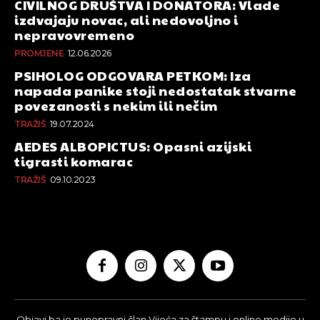
CIVILNOG DRUŠTVA I DONATORA: Vlade
izdvajaju novac, ali nedovoljno i
nepravovremeno
PROMJENE
12.06.2026
PSIHOLOG ODGOVARA PETKOM: Iza
napada panike stoji nedostatak stvarne
povezanosti s nekim ili nečim
TRAŽIŠ
19.07.2024
AEDES ALBOPICTUS: Opasni azijski
tigrasti komarac
TRAŽIŠ
09.10.2023
Objavi.ba je punopravni član Vijeća za štampu i online medije u