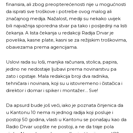
finansira, ali zbog preopterećenosti nije u mogućnosti
da isprati sve troškove i potrebe ovog malog ali
značajnog medija. Nažalost, mediji su nekako uvijek
bili najvažnija sporedna stvar pa tako i posljednji na listi
čekanja. A lista čekanja u redakciji Radija Drvar je
povelika, kasne plate, kasni se za režijskim troškovima,
obavezama prema agencijama.
Uslovi rada su loši, manjka računara, stolica, papira,
jedino ne nedostaje ljubavi prema novinarstvu pa
zato i opstaje. Mala redakcija broji dva radnika,
tehničara i novinara, koji su u istovremeno i čistačica i
direktor i domar i spiker i montažer… Sve!
Da apsurd bude još veći, iako je poznata činjenica da
u Kantonu 10 nema ni jednog radija koji posluje i
postoji 50 godina, vlasti u Kantonu se ponašaju kao da
Radio Drvar uopšte ne postoji, a ne da traje pola