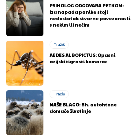
PSIHOLOG ODGOVARA PETKOM:
Iza napada panike stoji
nedostatak stvarne povezanosti
s nekim ili nečim
Tražiš
AEDES ALBOPICTUS: Opasni
azijski tigrasti komarac
Tražiš
NAŠE BLAGO: Bh. autohtone
domaće životinje