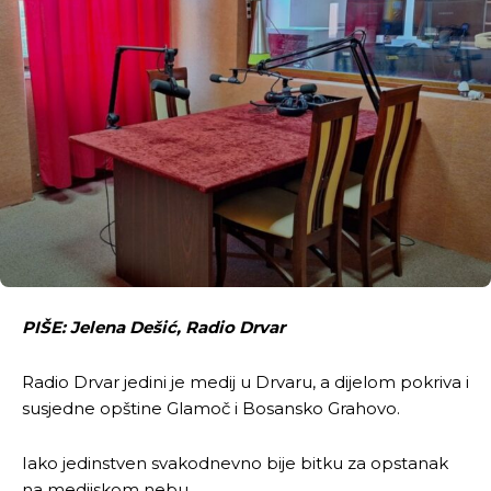
PIŠE: Jelena Dešić, Radio Drvar
Radio Drvar jedini je medij u Drvaru, a dijelom pokriva i
susjedne opštine Glamoč i Bosansko Grahovo.
Iako jedinstven svakodnevno bije bitku za opstanak
na medijskom nebu.