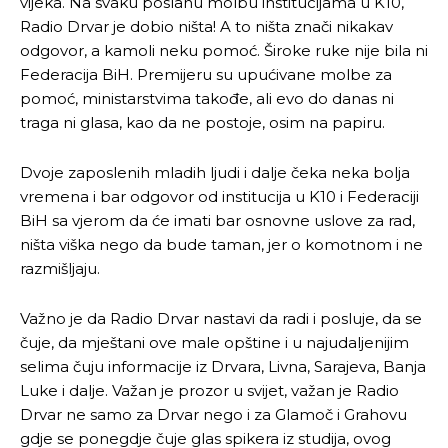
vijeka. Na svaku poslanu molbu institucijama u K10,
Radio Drvar je dobio ništa! A to ništa znači nikakav
odgovor, a kamoli neku pomoć. Široke ruke nije bila ni
Federacija BiH. Premijeru su upućivane molbe za
pomoć, ministarstvima takođe, ali evo do danas ni
traga ni glasa, kao da ne postoje, osim na papiru.
Dvoje zaposlenih mladih ljudi i dalje čeka neka bolja
vremena i bar odgovor od institucija u K10 i Federaciji
BiH sa vjerom da će imati bar osnovne uslove za rad,
ništa viška nego da bude taman, jer o komotnom i ne
razmišljaju.
Važno je da Radio Drvar nastavi da radi i posluje, da se
čuje, da mještani ove male opštine i u najudaljenijim
selima čuju informacije iz Drvara, Livna, Sarajeva, Banja
Luke i dalje. Važan je prozor u svijet, važan je Radio
Drvar ne samo za Drvar nego i za Glamoč i Grahovu
gdje se ponegdje čuje glas spikera iz studija, ovog