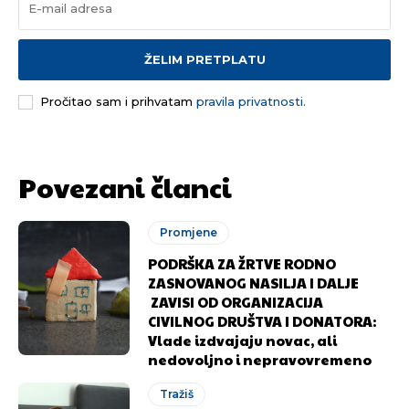
ŽELIM PRETPLATU
Pusti priču da živi!
Pusti priču da živi!
Pročitao sam i prihvatam
pravila privatnosti.
Ovim putem želimo da vam se zahvalimo što ste
Ovim putem želimo da vam se zahvalimo što ste
Povezani članci
odlučili da pustite Vašu priču da živi, Redakcija
odlučili da pustite Vašu priču da živi, Redakcija
Objavi.ba
Objavi.ba
Promjene
PODRŠKA ZA ŽRTVE RODNO
ZASNOVANOG NASILJA I DALJE
[wpuf_form id=”7463”]
[wpuf_form id=”7463”]
ZAVISI OD ORGANIZACIJA
CIVILNOG DRUŠTVA I DONATORA:
Vlade izdvajaju novac, ali
nedovoljno i nepravovremeno
Tražiš