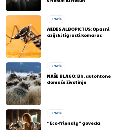
s nekim ili nečim
Tražiš
AEDES ALBOPICTUS: Opasni
azijski tigrasti komarac
Tražiš
NAŠE BLAGO: Bh. autohtone
domaće životinje
Tražiš
“Eco-friendly” goveda