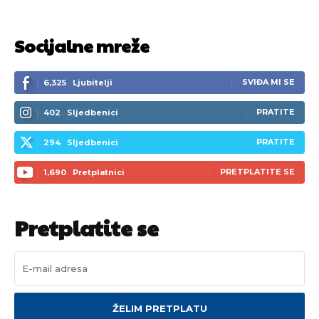
Socijalne mreže
SVIĐA MI SE
6,325
Ljubitelji
PRATITE
402
Sljedbenici
PRATITE
294
Sljedbenici
PRETPLATITE SE
1,690
Pretplatnici
Pretplatite se
ŽELIM PRETPLATU