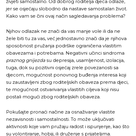
živjeti samostalno. Od dobrog roditelja djeca odlaze,
jer se osjećaju slobodno da nastave samostalan život.
Kako vam se čini ovaj način sagledavanja problema?
Njihov odlazak ne znači da vas manje vole ili da ne
žele biti tu za vas, već jednostavno znači da je njihova
sposobnost pružanja podrške ograničena vlastitim
obavezama i potrebama. Negativni učinci sindroma
praznog
gnijezda
su depresija, usamljenost, izolacija,
tuga, dok su pozitivni osjećaj zrele povezanosti sa
djecom, mogućnost ponovnog buđenja interesa koji
su zaustavljeni zbog roditeljskih obaveza prema djeci,
te mogućnost ostvarivanja vlastitih ciljeva koji nisu
postali mogući zbog roditeljskih obaveza.
Pokušajte pronaći načine za osnaživanje vlastite
nezavisnosti i samostalnosti. To može uključivati
aktivnosti koje vam pružaju radost i ispunjenje, kao što
su volontiranje, hobiji, ili druženje s prijateljima.