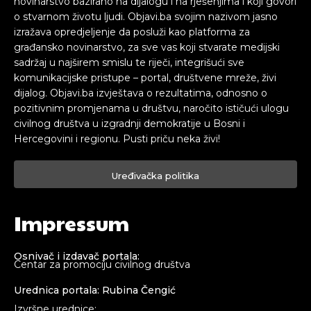
novinarstvo bazirano na dijalogu i na rješenjima i koji govori
o stvarnom životu ljudi. Objavi.ba svojim nazivom jasno
izražava opredjeljenje da posluži kao platforma za
građansko novinarstvo, za sve vas koji stvarate medijski
sadržaj u najširem smislu te riječi, integrišući sve
komunikacijske pristupe – portal, društvene mreže, živi
dijalog. Objavi.ba izvještava o rezultatima, odnosno o
pozitivnim promjenama u društvu, naročito ističući ulogu
civilnog društva u izgradnji demokratije u Bosni i
Hercegovini i regionu. Pusti priču neka živi!
Uređivačka politika
Impressum
Osnivač i izdavač portala:
Centar za promociju civilnog društva
Urednica portala: Rubina Čengić
Izvršne urednice: