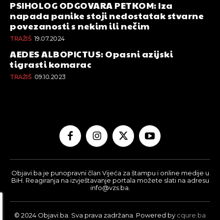
PSIHOLOG ODGOVARA PETKOM: Iza
napada panike stoji nedostatak stvarne
povezanosti s nekim ili nečim
TRAŽIŠ
19.07.2024
AEDES ALBOPICTUS: Opasni azijski
tigrasti komarac
TRAŽIŠ
09.10.2023
Objavi.ba je punopravni član Vijeća za štampu i online medije u
BiH. Reagiranja na izvještavanje portala možete slati na adresu
info@vzs.ba.
© 2024 Objavi.ba. Sva prava zadržana. Powered by
cqure.ba