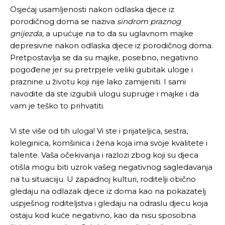
Osjećaj usamljenosti nakon odlaska djece iz
porodičnog doma se naziva
sindrom praznog
gnijezda,
a upućuje na to da su uglavnom majke
depresivne nakon odlaska djece iz porodičnog doma.
Pretpostavlja se da su majke, posebno, negativno
pogođene jer su pretrpjele veliki gubitak uloge i
praznine u životu koji nije lako zamijeniti. I sami
navodite da ste izgubili ulogu supruge i majke i da
vam je teško to prihvatiti.
Vi ste više od tih uloga! Vi ste i prijateljica, sestra,
koleginica, komšinica i žena koja ima svoje kvalitete i
talente. Vaša očekivanja i razlozi zbog koji su djeca
otišla mogu biti uzrok vašeg negativnog sagledavanja
na tu situaciiju. U zapadnoj kulturi, roditelji obično
gledaju na odlazak djece iz doma kao na pokazatelj
uspješnog roditeljstva i gledaju na odraslu djecu koja
ostaju kod kuće negativno, kao da nisu sposobna