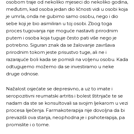
osobom traje od nekoliko mjeseci do nekoliko godina,
međutim, kad osoba jedan dio ličnosti vidi u osobi koja
je umrla, onda ne gubimo samo osobu, nego i dio
sebe koji je bio asimiliran u toj osobi. Zbog toga
proces tugovanja nije moguće nastaviti prirodnim
putem i osoba koja tuguje često pati više nego je
potrebno. Siguran znak da se žalovanje završava
prirodnim tokom jeste prisustvo tuge, ali ne i
razarajuće boli kada se pomisli na voljenu osobu. Kada
odtugujemo možemo da se investiramo u neke
druge odnose.
Nažalost osjećate se depresivno, a uz to imate i
seropozitivni reumatski artritis i bolest štitnjače te se
nadam da ste se konsultovali sa svojim ljekarom u vezi
procesa liječenja. Farmakoterapija nije dovoljna da bi
prevazišli ova stanja, neophodna je i psihoterapija, pa
promislite i o tome.