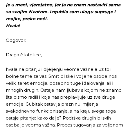
je u meni, vjerojatno, jer ja ne znam nastaviti sama
sa svojim životom. Izgubila sam ulogu supruge i
majke, preko noći.
Hvala!
Odgovor:
Draga čitateljice,
hvala na pitanju i dijeljenju veoma važne a uz to i
bolne teme za vas. Smrt bliske i voljene osobe nosi
veliki teret emocija, posebno tuge i žalovanja, ali i
mnogih drugih. Ostaje nam ljubav s kojom ne znamo
šta bismo radili i koja nas preplavljuje uz sve druge
emocije. Gubitak ostavlja prazninu, mijenja
svakodnevno funkcionisanje, a na kraju svega toga
ostaje pitanje: kako dalje? Podrška drugih bliskih
osoba je veoma važna. Proces tugovanja za voljenom