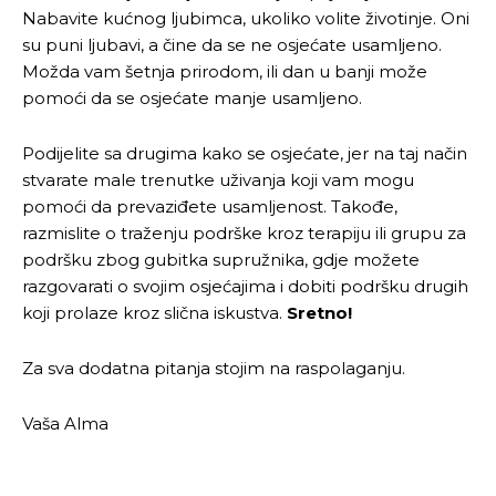
Nabavite kućnog ljubimca, ukoliko volite životinje. Oni
su puni ljubavi, a čine da se ne osjećate usamljeno.
Pusti priču da živi!
Pusti priču da živi!
Možda vam šetnja prirodom, ili dan u banji može
pomoći da se osjećate manje usamljeno.
Ovim putem želimo da vam se zahvalimo što ste
Ovim putem želimo da vam se zahvalimo što ste
Podijelite sa drugima kako se osjećate, jer na taj način
odlučili da pustite Vašu priču da živi, Redakcija
odlučili da pustite Vašu priču da živi, Redakcija
stvarate male trenutke uživanja koji vam mogu
Objavi.ba
Objavi.ba
pomoći da prevaziđete usamljenost. Takođe,
razmislite o traženju podrške kroz terapiju ili grupu za
podršku zbog gubitka supružnika, gdje možete
razgovarati o svojim osjećajima i dobiti podršku drugih
[wpuf_form id=”7463”]
[wpuf_form id=”7463”]
koji prolaze kroz slična iskustva.
Sretno!
Za sva dodatna pitanja stojim na raspolaganju.
Vaša Alma