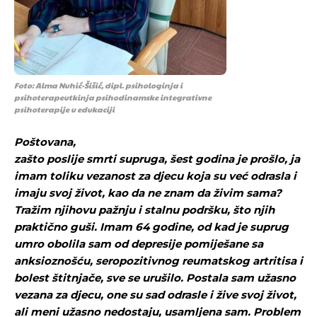
Foto: Alma Nuhić-Šišić, dipl. psihologinja i
psihoterapeutkinja psihodinamske integrativne
psihoterapije u edukaciji
Poštovana,
zašto poslije smrti supruga, šest godina je prošlo, ja
imam toliku vezanost za djecu koja su već odrasla i
imaju svoj život, kao da ne znam da živim sama?
Tražim njihovu pažnju i stalnu podršku, što njih
praktično guši. Imam 64 godine, od kad je suprug
umro obolila sam od depresije pomiješane sa
anksioznošću, seropozitivnog reumatskog artritisa i
bolest štitnjače, sve se urušilo. Postala sam užasno
vezana za djecu, one su sad odrasle i žive svoj život,
ali meni užasno nedostaju, usamljena sam. Problem