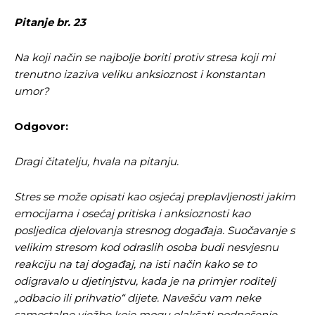
Pitanje br. 23
Na koji način se najbolje boriti protiv stresa koji mi
trenutno izaziva veliku anksioznost i konstantan
umor?
Odgovor:
Dragi čitatelju, hvala na pitanju.
Stres se može opisati kao osjećaj preplavljenosti jakim
emocijama i osećaj pritiska i anksioznosti kao
posljedica djelovanja stresnog događaja. Suočavanje s
velikim stresom kod odraslih osoba budi nesvjesnu
reakciju na taj događaj, na isti način kako se to
odigravalo u djetinjstvu, kada je na primjer roditelj
„odbacio ili prihvatio“ dijete. Navešću vam neke
samostalne vježbe koje mogu olakšati podnošenje