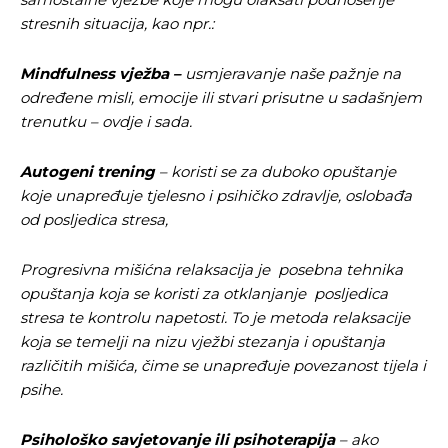
stresnih situacija, kao npr.:
Mindfulness vježba –
usmjeravanje naše pažnje na
određene misli, emocije ili stvari prisutne u sadašnjem
trenutku – ovdje i sada.
Autogeni trening
– koristi se za duboko opuštanje
koje unapređuje tjelesno i psihičko zdravlje, oslobađa
od posljedica stresa,
Progresivna mišićna relaksacija je
posebna tehnika
opuštanja koja se koristi za otklanjanje posljedica
stresa te kontrolu napetosti. To je metoda relaksacije
koja se temelji na nizu vježbi stezanja i opuštanja
Pusti priču da živi!
Pusti priču da živi!
različitih mišića, čime se unapređuje povezanost tijela i
psihe.
Psihološko savjetovanje ili psihoterapija
– ako
Ovim putem želimo da vam se zahvalimo što ste
Ovim putem želimo da vam se zahvalimo što ste