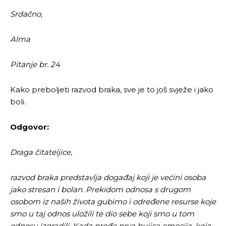
Srdačno,
Alma
Pitanje br. 24
Kako preboljeti razvod braka, sve je to još svježe i jako
boli.
Odgovor:
Draga čitateljice,
razvod braka predstavlja događaj koji je većini osoba
jako stresan i bolan. Prekidom odnosa s drugom
osobom iz naših života gubimo i određene resurse koje
smo u taj odnos uložili te dio sebe koji smo u tom
odnosu izgradili. Kada prođe prva bujica emocija, koja