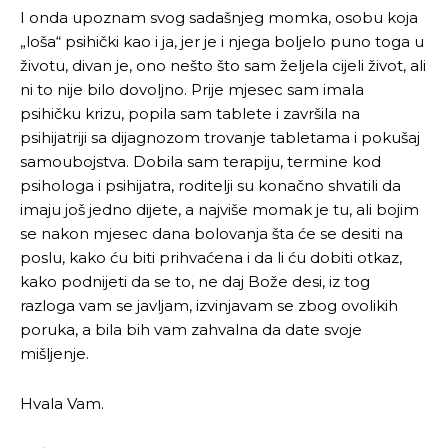
I onda upoznam svog sadašnjeg momka, osobu koja
„loša“ psihički kao i ja, jer je i njega boljelo puno toga u
životu, divan je, ono nešto što sam željela cijeli život, ali
ni to nije bilo dovoljno. Prije mjesec sam imala
psihičku krizu, popila sam tablete i završila na
psihijatriji sa dijagnozom trovanje tabletama i pokušaj
samoubojstva. Dobila sam terapiju, termine kod
psihologa i psihijatra, roditelji su konačno shvatili da
imaju još jedno dijete, a najviše momak je tu, ali bojim
se nakon mjesec dana bolovanja šta će se desiti na
poslu, kako ću biti prihvaćena i da li ću dobiti otkaz,
kako podnijeti da se to, ne daj Bože desi, iz tog
razloga vam se javljam, izvinjavam se zbog ovolikih
poruka, a bila bih vam zahvalna da date svoje
mišljenje.
Hvala Vam.