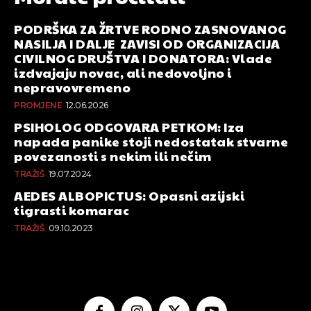
PODRŠKA ZA ŽRTVE RODNO ZASNOVANOG
NASILJA I DALJE ZAVISI OD ORGANIZACIJA
CIVILNOG DRUŠTVA I DONATORA: Vlade
izdvajaju novac, ali nedovoljno i
nepravovremeno
PROMJENE
12.06.2026
PSIHOLOG ODGOVARA PETKOM: Iza
napada panike stoji nedostatak stvarne
povezanosti s nekim ili nečim
TRAŽIŠ
19.07.2024
AEDES ALBOPICTUS: Opasni azijski
tigrasti komarac
TRAŽIŠ
09.10.2023