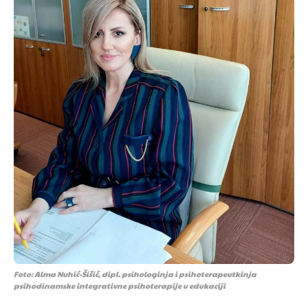
Foto: Alma Nuhić-Šišić, dipl. psihologinja i psihoterapeutkinja
psihodinamske integrativne psihoterapije u edukaciji