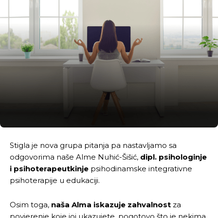
Stigla je nova grupa pitanja pa nastavljamo sa
odgovorima naše Alme Nuhić-Šišić,
dipl. psihologinje
i psihoterapeutkinje
psihodinamske integrativne
psihoterapije u edukaciji.
Osim toga,
naša Alma iskazuje zahvalnost
za
povjerenje koje joj ukazujete, pogotovo što je nekima