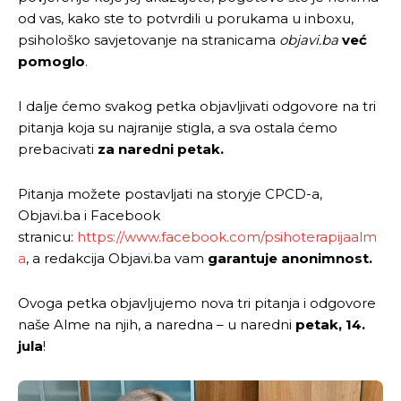
od vas, kako ste to potvrdili u porukama u inboxu,
psihološko savjetovanje na stranicama
objavi.ba
već
pomoglo
.
I dalje ćemo svakog petka objavljivati odgovore na tri
pitanja koja su najranije stigla, a sva ostala ćemo
prebacivati
za naredni petak.
Pitanja možete postavljati na storyje CPCD-a,
Objavi.ba i Facebook
stranicu:
https://www.facebook.com/psihoterapijaalm
a
, a redakcija Objavi.ba vam
garantuje anonimnost.
Ovoga petka objavljujemo nova tri pitanja i odgovore
naše Alme na njih, a naredna – u naredni
petak, 14.
jula
!