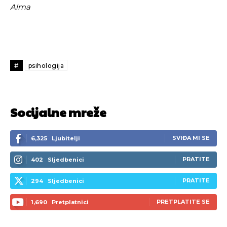
Alma
#
psihologija
Socijalne mreže
SVIĐA MI SE
6,325
Ljubitelji
PRATITE
402
Sljedbenici
PRATITE
294
Sljedbenici
PRETPLATITE SE
1,690
Pretplatnici