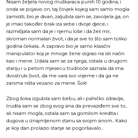
Nisam željela novog muškaraca punih 10 godina, i
onda se pojavio on, taj čovjek kojeg sam samo mogla
zamisliti, bio je divan, zaljubila sam se, zavoljela ga, on
je imao također brak iza sebe i dvoje djece, i
razmišljala sam da je i njemu loše i da želi mir,
skroman normalan život, i da je sve to što sam toliko
godina čekala.. A zapravo bio je samo klasični
manipulator koji je mnoge žene izigrao na isti način
kao i mene. Udala sam se za njega, ostala u drugom
stanju i u petom mjesecu trudnoće saznala da ima
dvostruki život, da me vara svo vrijeme i da ga ne
zanima ništa vezano za mene. Šok!
Zbog šoka izgubila sam bebu, ali i psihičko zdravlje,
trudila sam se zbog svog sina da prevaziđem sve to,
ali nisam mogla, ostala sam sa gomilom kredita i
dugova u iznajmljenom stanu sa svojim sinom.. Kako
je koji dan prolazio stanje se pogoršavalo…