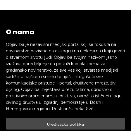
O nama
Objavi.ba je nezavisni medijski portal koji se fokusira na
novinarstvo bazirano na dijalogu i na rješenjima i koji govori
o stvarnom životu ljudi. Objavi.ba svojim nazivom jasno
izražava opredjeljenje da posluži kao platforma za
građansko novinarstvo, za sve vas koji stvarate medijski
sadržaj u najširem smislu te riječi, integrišući sve
komunikacijske pristupe – portal, društvene mreže, živi
dijalog. Objavi.ba izvještava o rezultatima, odnosno o
pozitivnim promjenama u društvu, naročito ističući ulogu
civilnog društva u izgradnji demokratije u Bosni i
Hercegovini i regionu. Pusti priču neka živi!
Uređivačka politika