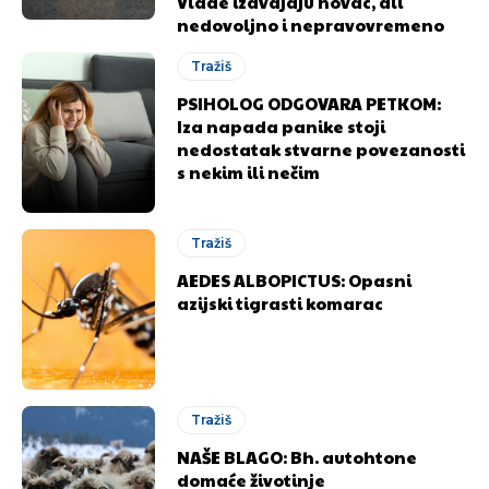
Vlade izdvajaju novac, ali
nedovoljno i nepravovremeno
Tražiš
PSIHOLOG ODGOVARA PETKOM:
Iza napada panike stoji
nedostatak stvarne povezanosti
s nekim ili nečim
Tražiš
AEDES ALBOPICTUS: Opasni
azijski tigrasti komarac
Tražiš
NAŠE BLAGO: Bh. autohtone
domaće životinje