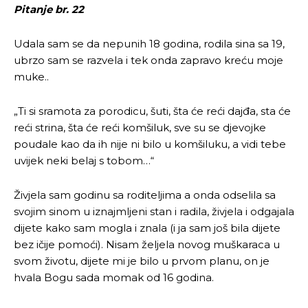
Pitanje br. 22
Udala sam se da nepunih 18 godina, rodila sina sa 19,
ubrzo sam se razvela i tek onda zapravo kreću moje
muke..
„Ti si sramota za porodicu, šuti, šta će reći dajđa, sta će
reći strina, šta će reći komšiluk, sve su se djevojke
poudale kao da ih nije ni bilo u komšiluku, a vidi tebe
uvijek neki belaj s tobom…“
Živjela sam godinu sa roditeljima a onda odselila sa
svojim sinom u iznajmljeni stan i radila, živjela i odgajala
dijete kako sam mogla i znala (i ja sam još bila dijete
bez ičije pomoći). Nisam željela novog muškaraca u
svom životu, dijete mi je bilo u prvom planu, on je
hvala Bogu sada momak od 16 godina.