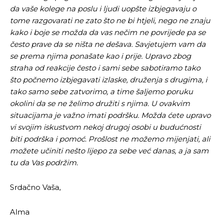
da vaše kolege na poslu i ljudi uopšte izbjegavaju o
tome razgovarati ne zato što ne bi htjeli, nego ne znaju
kako i boje se možda da vas nečim ne povrijede pa se
često prave da se ništa ne dešava. Savjetujem vam da
se prema njima ponašate kao i prije. Upravo zbog
straha od reakcije često i sami sebe sabotiramo tako
što počnemo izbjegavati izlaske, druženja s drugima, i
tako samo sebe zatvorimo, a time šaljemo poruku
okolini da se ne želimo družiti s njima. U ovakvim
situacijama je važno imati podršku. Možda ćete upravo
vi svojim iskustvom nekoj drugoj osobi u budućnosti
biti podrška i pomoć.
Prošlost ne možemo mijenjati, ali
možete učiniti nešto lijepo za sebe već danas, a ja sam
tu da Vas podržim
.
Srdačno Vaša,
Alma