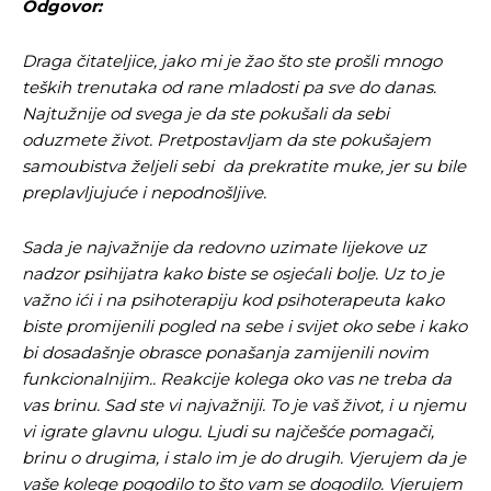
Odgovor:
Draga čitateljice, jako mi je žao što ste prošli mnogo
teških trenutaka od rane mladosti pa sve do danas.
Najtužnije od svega je da ste pokušali da sebi
oduzmete život.
Pretpostavljam da ste pokušajem
samoubistva
željeli sebi da prekratite muke, jer su bile
preplavljujuće i nepodnošljive
.
Sada je najvažnije da redovno uzimate lijekove uz
nadzor psihijatra kako biste se osjećali bolje. Uz to je
važno ići i na psihoterapiju kod psihoterapeuta kako
biste promijenili pogled na sebe i svijet oko sebe i kako
bi dosadašnje obrasce ponašanja zamijenili novim
funkcionalnijim.. Reakcije kolega oko vas ne treba da
vas brinu. Sad ste vi najvažniji. To je vaš život, i u njemu
vi igrate glavnu ulogu. Ljudi su najčešće pomagači,
brinu o drugima, i stalo im je do drugih. Vjerujem da je
vaše kolege pogodilo to što vam se dogodilo. Vjerujem