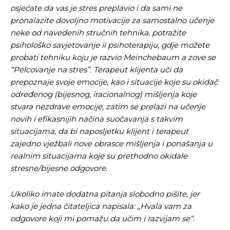
osjećate da vas je stres preplavio i da sami ne
odlučili da pustite Vašu priču da živi, Redakcija
odlučili da pustite Vašu priču da živi, Redakcija
pronalazite dovoljno motivacije za samostalno učenje
Objavi.ba
Objavi.ba
neke od navedenih stručnih tehnika, potražite
psihološko savjetovanje ii psihoterapiju, gdje možete
probati
tehniku koju je razvio Meinchebaum a zove se
“Pelcovanje na stres”. Terapeut klijenta uči da
[wpuf_form id=”7463”]
[wpuf_form id=”7463”]
prepoznaje svoje emocije, kao i situacije koje su okidač
određenog (bijesnog, iracionalnog) mišljenja koje
stvara nezdrave emocije, zatim se prelazi na učenje
novih i efikasnijih načina suočavanja s takvim
situacijama, da bi naposljetku klijent i terapeut
zajedno vježbali nove obrasce mišljenja i ponašanja u
realnim situacijama koje su prethodno okidale
stresne/bijesne odgovore.
Ukoliko imate dodatna pitanja slobodno pišite, jer
kako je jedna čitateljica napisala: „Hvala vam za
odgovore koji mi pomažu da učim i razvijam se“.