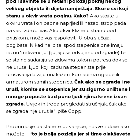
pod i savinite se u fetalni položaj pokraj nekog
velikog objekta ili dijela namještaja. Skoro svi koji
stanu u okvir vrata poginu. Kako?
Ako stojite u
okviru vrata i on padne naprijed ili nazad, strop pada
na vas i zdrobi vas. Ako okvir klizne u stranu pod
pritiskom, može vas raspoloviti. U oba slučaja,
pogibate! Nikad ne idite ispod stepenica one imaju
raznu ‘frekvenciju’ (ljuljaju se odvojeno od zgrade) te
se stalno sudaraju sa zidovima tokom potresa dok se
ne uruše. Ljudi koji izađu na stepenište prije
urušavanja bivaju unakaženi komadima ograde ili
armaturom samih stepenica.
Čak ako se zgrada i ne
uruši, klonite se stepenica jer su sigurno uništene i
mnoge popuste kad puno ljudi njima krene izvan
zgrade.
Uvijek ih treba pregledati stručnjak, čak ako
se zgrada nije urušila”, piše Copp.
Propuručuje da stanete uz vanjske, nosive zidove ako
možete –
“to je bolja pozicija jer si time olakšavete