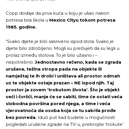
Copp dodaje da prva kuća u koju je ušao nakon
potresa bila škola u
Mexico Cityu tokom potresa
1985. godine.
“Svako dijete je bilo sakriveno ispod stola. Svako je
dijete bilo zdrobljeno. Mogli su preživjeti da su legli u
prolaz između stolova. To je bilo užasno i –
nepotrebno.
Jednostavno rečeno, kada se zgrada
urušava, težina stropa pada na objekte ili
namještaj te ih drobi i uništava ali prostor odmah
uz te objekte ostaje prazan – NE ispod njih. Taj
prostor ja zovem ‘trokutom života’. Što je objekt
veći i čvršći, manje će se sabiti, time će ostati veća
slobodna površina pored njega, a time i veća
vjerovatnoća da osoba koja se tu sakrila prođe
bez povreda.
Idući put kad budete u mogućnosti
pogledati urušene zgrade na TV-u, prebrojite ‘trokute’