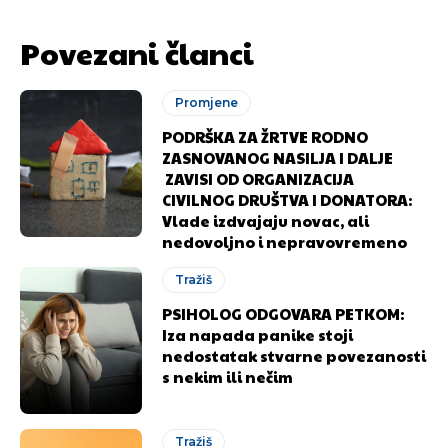
Povezani članci
Promjene
PODRŠKA ZA ŽRTVE RODNO
ZASNOVANOG NASILJA I DALJE
ZAVISI OD ORGANIZACIJA
CIVILNOG DRUŠTVA I DONATORA:
Vlade izdvajaju novac, ali
nedovoljno i nepravovremeno
Tražiš
PSIHOLOG ODGOVARA PETKOM:
Iza napada panike stoji
nedostatak stvarne povezanosti
s nekim ili nečim
Tražiš