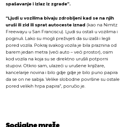
spašavanje i izlaz iz zgrade”.
“Ljudi u vozilima bivaju zdrobljeni kad se na njih
uruši ili zid ili sprat autoceste iznad
(kao na Nimitz
Freewayu u San Franciscu). Ljudi su ostali u vozilima i
poginuli. Lako su mogli preživjeti da su izašli i legli
pored vozila. Pokraj svakog vozila je bila praznina od
barem jedan metra (veći auto – veći prostor), osim
kod vozila na koja su se direktno urušili potporni
stupovi. Otkrio sam, ulazeći u urušene knjižare,
Pusti priču da živi!
Pusti priču da živi!
kancelarije novina i bilo gdje gdje je bilo puno papira
da se on ne sabija. Velike slobodne površine su ostale
pored velikih hrpa papira”, poručio je.
Ovim putem želimo da vam se zahvalimo što ste
Ovim putem želimo da vam se zahvalimo što ste
odlučili da pustite Vašu priču da živi, Redakcija
odlučili da pustite Vašu priču da živi, Redakcija
Objavi.ba
Objavi.ba
Socijalne mreže