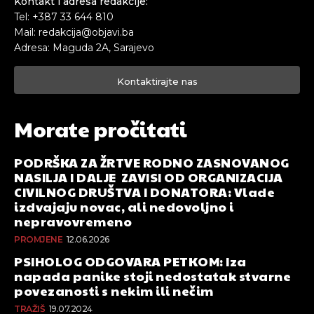
Kontakt i adresa redakcije:
Tel: +387 33 644 810
Mail: redakcija@objavi.ba
Adresa: Maguda 2A, Sarajevo
Kontaktirajte nas
Morate pročitati
PODRŠKA ZA ŽRTVE RODNO ZASNOVANOG
NASILJA I DALJE ZAVISI OD ORGANIZACIJA
CIVILNOG DRUŠTVA I DONATORA: Vlade
izdvajaju novac, ali nedovoljno i
nepravovremeno
PROMJENE
12.06.2026
PSIHOLOG ODGOVARA PETKOM: Iza
napada panike stoji nedostatak stvarne
povezanosti s nekim ili nečim
TRAŽIŠ
19.07.2024