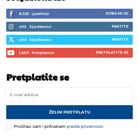
[wpuf_form id=”7463”]
[wpuf_form id=”7463”]
SVIĐA MI SE
6,325
Ljubitelji
PRATITE
402
Sljedbenici
PRATITE
294
Sljedbenici
PRETPLATITE SE
1,690
Pretplatnici
Pretplatite se
ŽELIM PRETPLATU
Pročitao sam i prihvatam
pravila privatnosti.