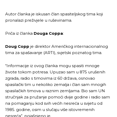
Autor članka je iskusan član spasiteljskog tima koji
pronalazi preživjele u ruševinama.
Priča iz članka
Douga Coppa
:
Doug Copp
je direktor Američkog internacionalnog
tima za spašavanje (ARTI), svjetski poznatog tima.
“Informacije iz ovog članka mogu spasiti mnoge
živote tokom potresa. Upuzao sam u 875 urušenih
zgrada, radio s timovima iz 60 država, osnovao
spasilački tim u nekoliko zemalja i član sam mnogih
spasilačkih timova u raznim zemljama. Bio sam UN
stručnjak za pružanje pomoći dvije godine i radio sam
na pomaganju kod svih većih nesreća u svijetu od
1985. godine, osim u slučaju više istovremenih
nesreća”, pojašnjeno je.