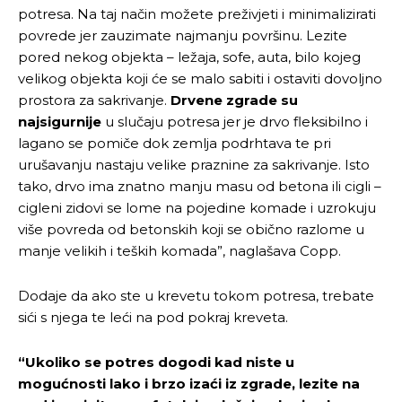
potresa. Na taj način možete preživjeti i minimalizirati
povrede jer zauzimate najmanju površinu. Lezite
pored nekog objekta – ležaja, sofe, auta, bilo kojeg
velikog objekta koji će se malo sabiti i ostaviti dovoljno
prostora za sakrivanje.
Drvene zgrade su
najsigurnije
u slučaju potresa jer je drvo fleksibilno i
lagano se pomiče dok zemlja podrhtava te pri
urušavanju nastaju velike praznine za sakrivanje. Isto
tako, drvo ima znatno manju masu od betona ili cigli –
cigleni zidovi se lome na pojedine komade i uzrokuju
više povreda od betonskih koji se obično razlome u
manje velikih i teških komada”, naglašava Copp.
Dodaje da ako ste u krevetu tokom potresa, trebate
sići s njega te leći na pod pokraj kreveta.
“Ukoliko se potres dogodi kad niste u
mogućnosti lako i brzo izaći iz zgrade, lezite na