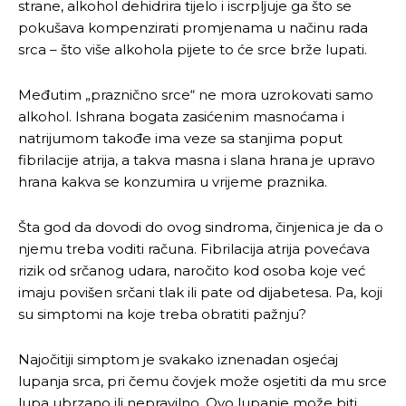
strane, alkohol dehidrira tijelo i iscrpljuje ga što se
pokušava kompenzirati promjenama u načinu rada
srca – što više alkohola pijete to će srce brže lupati.
Međutim „praznično srce“ ne mora uzrokovati samo
alkohol. Ishrana bogata zasićenim masnoćama i
natrijumom takođe ima veze sa stanjima poput
fibrilacije atrija, a takva masna i slana hrana je upravo
hrana kakva se konzumira u vrijeme praznika.
Šta god da dovodi do ovog sindroma, činjenica je da o
njemu treba voditi računa. Fibrilacija atrija povećava
rizik od srčanog udara, naročito kod osoba koje već
imaju povišen srčani tlak ili pate od dijabetesa. Pa, koji
su simptomi na koje treba obratiti pažnju?
Najočitiji simptom je svakako iznenadan osjećaj
lupanja srca, pri čemu čovjek može osjetiti da mu srce
lupa ubrzano ili nepravilno. Ovo lupanje može biti