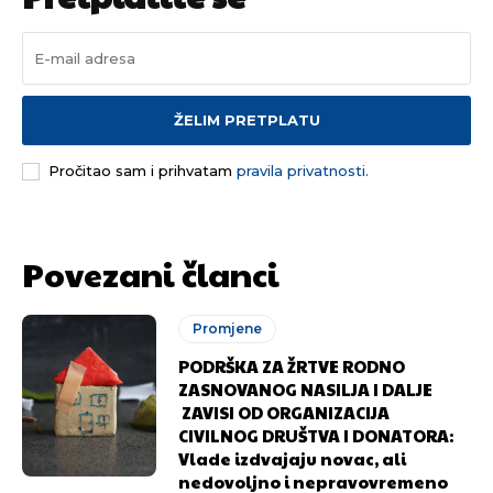
ŽELIM PRETPLATU
Pusti priču da živi!
Pusti priču da živi!
Pročitao sam i prihvatam
pravila privatnosti.
Ovim putem želimo da vam se zahvalimo što ste
Ovim putem želimo da vam se zahvalimo što ste
odlučili da pustite Vašu priču da živi, Redakcija
odlučili da pustite Vašu priču da živi, Redakcija
Povezani članci
Objavi.ba
Objavi.ba
Promjene
PODRŠKA ZA ŽRTVE RODNO
[wpuf_form id=”7463”]
[wpuf_form id=”7463”]
ZASNOVANOG NASILJA I DALJE
ZAVISI OD ORGANIZACIJA
CIVILNOG DRUŠTVA I DONATORA:
Vlade izdvajaju novac, ali
nedovoljno i nepravovremeno