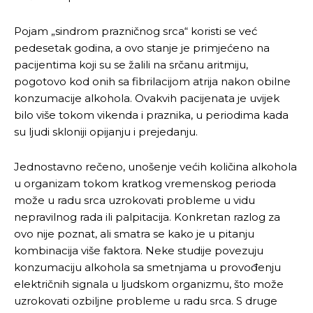
Pojam „sindrom prazničnog srca“ koristi se već
pedesetak godina, a ovo stanje je primjećeno na
pacijentima koji su se žalili na srčanu aritmiju,
pogotovo kod onih sa fibrilacijom atrija nakon obilne
konzumacije alkohola. Ovakvih pacijenata je uvijek
bilo više tokom vikenda i praznika, u periodima kada
su ljudi skloniji opijanju i prejedanju.
Jednostavno rečeno, unošenje većih količina alkohola
u organizam tokom kratkog vremenskog perioda
može u radu srca uzrokovati probleme u vidu
nepravilnog rada ili palpitacija. Konkretan razlog za
ovo nije poznat, ali smatra se kako je u pitanju
kombinacija više faktora. Neke studije povezuju
konzumaciju alkohola sa smetnjama u provođenju
električnih signala u ljudskom organizmu, što može
uzrokovati ozbiljne probleme u radu srca. S druge