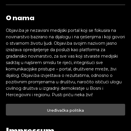
O nama
Objavi.ba je nezavisni medijski portal koji se fokusira na
novinarstvo bazirano na dijalogu i na rješenjima i koji govori
o stvarnom životu ljudi. Objavi.ba svojim nazivom jasno
izražava opredjeljenje da posluži kao platforma za
građansko novinarstvo, za sve vas koji stvarate medijski
sadržaj u najširem smislu te riječi, integrišući sve
komunikacijske pristupe – portal, društvene mreže, živi
dijalog. Objavi.ba izvještava o rezultatima, odnosno o
pozitivnim promjenama u društvu, naročito ističući ulogu
civilnog društva u izgradnji demokratije u Bosni i
Hercegovini i regionu. Pusti priču neka živi!
Uređivačka politika
Impressum