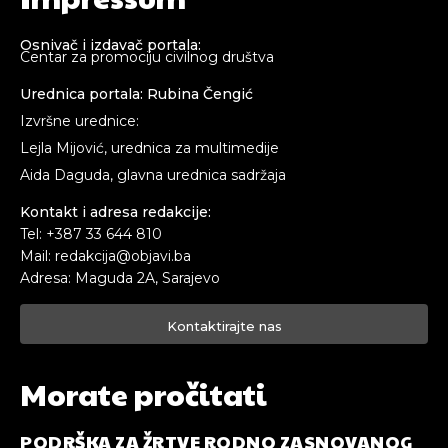
Osnivač i izdavač portala:
Centar za promociju civilnog društva
Urednica portala: Rubina Čengić
Izvršne urednice:
Lejla Mijović, urednica za multimedije
Aida Daguda, glavna urednica sadržaja
Kontakt i adresa redakcije:
Tel: +387 33 644 810
Mail: redakcija@objavi.ba
Adresa: Maguda 2A, Sarajevo
Kontaktirajte nas
Morate pročitati
PODRŠKA ZA ŽRTVE RODNO ZASNOVANOG