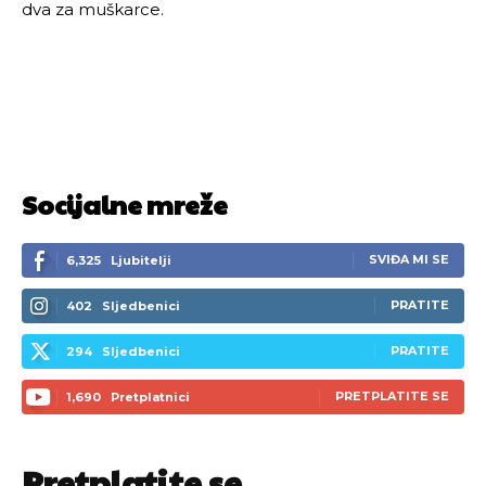
dva za muškarce.
Socijalne mreže
SVIĐA MI SE
6,325
Ljubitelji
PRATITE
402
Sljedbenici
PRATITE
294
Sljedbenici
PRETPLATITE SE
1,690
Pretplatnici
Pretplatite se