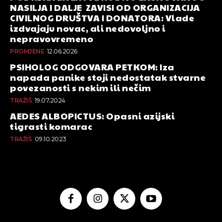
NASILJA I DALJE ZAVISI OD ORGANIZACIJA
CIVILNOG DRUŠTVA I DONATORA: Vlade
izdvajaju novac, ali nedovoljno i
nepravovremeno
PROMJENE
12.06.2026
PSIHOLOG ODGOVARA PETKOM: Iza
napada panike stoji nedostatak stvarne
povezanosti s nekim ili nečim
TRAŽIŠ
19.07.2024
AEDES ALBOPICTUS: Opasni azijski
tigrasti komarac
TRAŽIŠ
09.10.2023