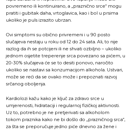
povremeno ili kontinuirano, a „praznično srce“ mogu
pratiti i gubitak daha, vrtoglavica, kao i bol u prsima
ukoliko je puls izrazito ubrzan.
Ovi simptomi su obično privremeni i u 90 posto
slučajeva nestaju u roku od 12 do 24 sata. Ali, to nije
razlog da ih se potcijeni ili ne shvati ozbiljno – ukoliko
jednom osjetite treperenje srca povezano sa pićem, u
20-30% slučajeva će se to desiti ponovo, naročito
ukoliko se nastavi sa konzumacijom alkohola. Ustvari,
može se reći da se ovako može i prepoznati razvoj
srčanog oboljenja.
Kardiolozi kažu kako je ključ za zdravo srce u
umjerenosti, hidrataciji i regularnoj fizičkoj aktivnosti.
Uz to, potrebno je ne pretjerivati sa alkoholom
tokom praznika kako ne bi došlo do „prazničnog srca“,
za šta se preporučuje jedno piće dnevno za žene i