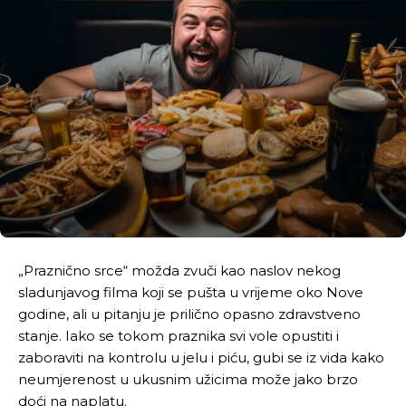
„Praznično srce“ možda zvuči kao naslov nekog
sladunjavog filma koji se pušta u vrijeme oko Nove
godine, ali u pitanju je prilično opasno zdravstveno
stanje. Iako se tokom praznika svi vole opustiti i
zaboraviti na kontrolu u jelu i piću, gubi se iz vida kako
neumjerenost u ukusnim užicima može jako brzo
doći na naplatu.