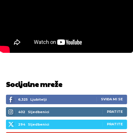
Socijalne mreže
SVIĐA MI SE
6,325
Ljubitelji
PRATITE
402
Sljedbenici
PRATITE
294
Sljedbenici