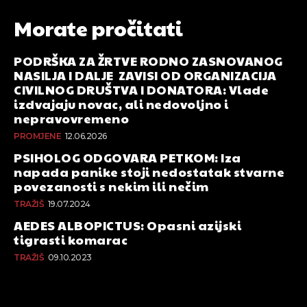
Morate pročitati
PODRŠKA ZA ŽRTVE RODNO ZASNOVANOG
NASILJA I DALJE ZAVISI OD ORGANIZACIJA
CIVILNOG DRUŠTVA I DONATORA: Vlade
izdvajaju novac, ali nedovoljno i
nepravovremeno
PROMJENE
12.06.2026
PSIHOLOG ODGOVARA PETKOM: Iza
napada panike stoji nedostatak stvarne
povezanosti s nekim ili nečim
TRAŽIŠ
19.07.2024
AEDES ALBOPICTUS: Opasni azijski
tigrasti komarac
TRAŽIŠ
09.10.2023