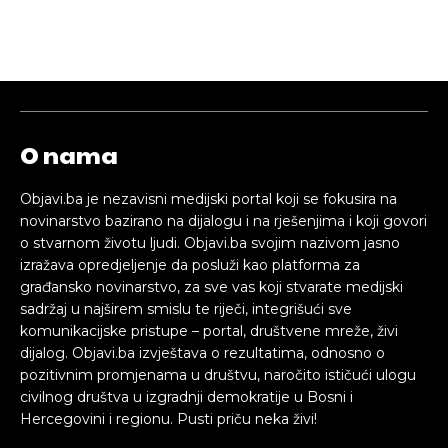
O nama
Objavi.ba je nezavisni medijski portal koji se fokusira na
novinarstvo bazirano na dijalogu i na rješenjima i koji govori
o stvarnom životu ljudi. Objavi.ba svojim nazivom jasno
izražava opredjeljenje da posluži kao platforma za
građansko novinarstvo, za sve vas koji stvarate medijski
sadržaj u najširem smislu te riječi, integrišući sve
komunikacijske pristupe – portal, društvene mreže, živi
dijalog. Objavi.ba izvještava o rezultatima, odnosno o
pozitivnim promjenama u društvu, naročito ističući ulogu
civilnog društva u izgradnji demokratije u Bosni i
Hercegovini i regionu. Pusti priču neka živi!