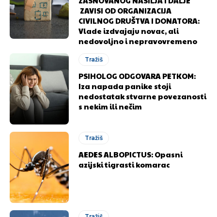
ZASNOVANOG NASILJA I DALJE
ZAVISI OD ORGANIZACIJA
CIVILNOG DRUŠTVA I DONATORA:
Vlade izdvajaju novac, ali
nedovoljno i nepravovremeno
Tražiš
PSIHOLOG ODGOVARA PETKOM:
Iza napada panike stoji
nedostatak stvarne povezanosti
s nekim ili nečim
Tražiš
AEDES ALBOPICTUS: Opasni
azijski tigrasti komarac
Tražiš