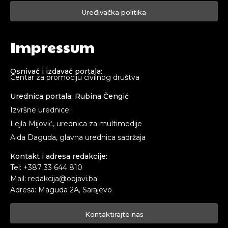
Uređivačka politika
Impressum
Osnivač i izdavač portala:
Centar za promociju civilnog društva
Urednica portala: Rubina Čengić
Izvršne urednice:
Lejla Mijović, urednica za multimedije
Aida Daguda, glavna urednica sadržaja
Kontakt i adresa redakcije:
Tel: +387 33 644 810
Mail: redakcija@objavi.ba
Adresa: Maguda 2A, Sarajevo
Kontaktirajte nas