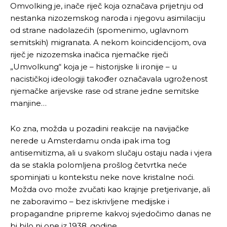
Omvolking je, inače riječ koja označava prijetnju od
nestanka nizozemskog naroda i njegovu asimilaciju
od strane nadolazećih (spomenimo, uglavnom
semitskih) migranata. A nekom koincidencijom, ova
riječ je nizozemska inačica njemačke riječi
„Umvolkung“ koja je – historijske li ironije – u
nacističkoj ideologiji također označavala ugroženost
njemačke arijevske rase od strane jedne semitske
manjine…
Ko zna, možda u pozadini reakcije na navijačke
nerede u Amsterdamu onda ipak ima tog
antisemitizma, ali u svakom slučaju ostaju nada i vjera
da se stakla polomljena prošlog četvrtka neće
spominjati u kontekstu neke nove kristalne noći.
Možda ovo može zvučati kao krajnje pretjerivanje, ali
ne zaboravimo – bez iskrivljene medijske i
propagandne pripreme kakvoj svjedočimo danas ne
bi bilo ni one iz 1938. godine.