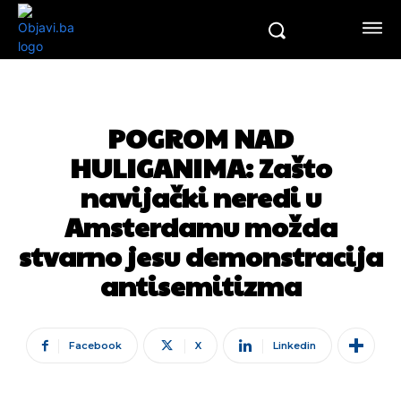
POGROM NAD
HULIGANIMA: Zašto
navijački neredi u
Amsterdamu možda
stvarno jesu demonstracija
antisemitizma
Facebook
X
Linkedin