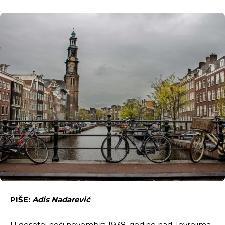
PIŠE:
Adis Nadarević
U desetoj noći novembra 1938. godine nad Jevrejima