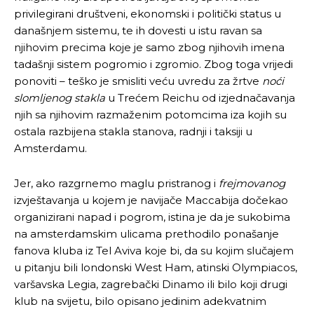
privilegirani društveni, ekonomski i politički status u
današnjem sistemu, te ih dovesti u istu ravan sa
njihovim precima koje je samo zbog njihovih imena
tadašnji sistem pogromio i zgromio. Zbog toga vrijedi
ponoviti – teško je smisliti veću uvredu za žrtve
noći
slomljenog stakla
u Trećem Reichu od izjednačavanja
njih sa njihovim razmaženim potomcima iza kojih su
ostala razbijena stakla stanova, radnji i taksiji u
Amsterdamu.
Jer, ako razgrnemo maglu pristranog i
frejmovanog
izvještavanja u kojem je navijače Maccabija dočekao
organizirani napad i pogrom, istina je da je sukobima
na amsterdamskim ulicama prethodilo ponašanje
fanova kluba iz Tel Aviva koje bi, da su kojim slučajem
u pitanju bili londonski West Ham, atinski Olympiacos,
varšavska Legia, zagrebački Dinamo ili bilo koji drugi
klub na svijetu, bilo opisano jedinim adekvatnim