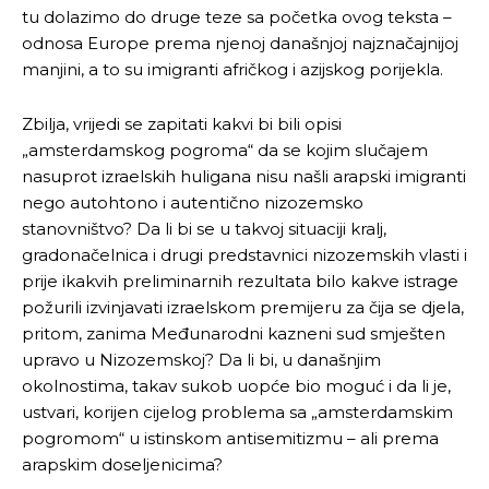
tu dolazimo do druge teze sa početka ovog teksta –
odnosa Europe prema njenoj današnjoj najznačajnijoj
manjini, a to su imigranti afričkog i azijskog porijekla.
Zbilja, vrijedi se zapitati kakvi bi bili opisi
„amsterdamskog pogroma“ da se kojim slučajem
nasuprot izraelskih huligana nisu našli arapski imigranti
nego autohtono i autentično nizozemsko
stanovništvo? Da li bi se u takvoj situaciji kralj,
gradonačelnica i drugi predstavnici nizozemskih vlasti i
prije ikakvih preliminarnih rezultata bilo kakve istrage
požurili izvinjavati izraelskom premijeru za čija se djela,
pritom, zanima Međunarodni kazneni sud smješten
upravo u Nizozemskoj? Da li bi, u današnjim
okolnostima, takav sukob uopće bio moguć i da li je,
ustvari, korijen cijelog problema sa „amsterdamskim
pogromom“ u istinskom antisemitizmu – ali prema
arapskim doseljenicima?