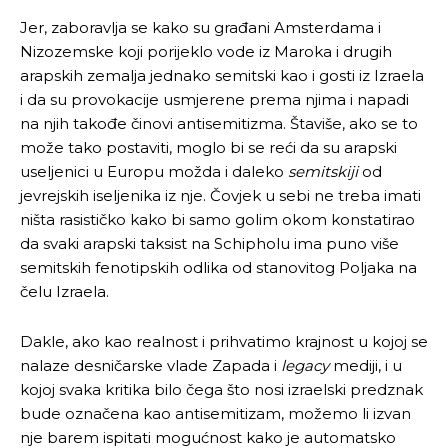
Jer, zaboravlja se kako su građani Amsterdama i
Nizozemske koji porijeklo vode iz Maroka i drugih
arapskih zemalja jednako semitski kao i gosti iz Izraela
i da su provokacije usmjerene prema njima i napadi
na njih takođe činovi antisemitizma. Štaviše, ako se to
može tako postaviti, moglo bi se reći da su arapski
useljenici u Europu možda i daleko
semitskiji
od
jevrejskih iseljenika iz nje. Čovjek u sebi ne treba imati
ništa rasističko kako bi samo golim okom konstatirao
da svaki arapski taksist na Schipholu ima puno više
semitskih fenotipskih odlika od stanovitog Poljaka na
čelu Izraela.
Dakle, ako kao realnost i prihvatimo krajnost u kojoj se
nalaze desničarske vlade Zapada i
legacy
mediji, i u
kojoj svaka kritika bilo čega što nosi izraelski predznak
bude označena kao antisemitizam, možemo li izvan
nje barem ispitati mogućnost kako je automatsko