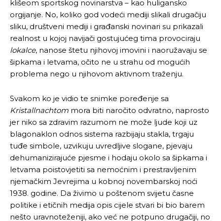
klišeom sportskog novinarstva – kao huligansko
orgijanje. No, koliko god vodeći mediji slikali drugačiju
sliku, društveni mediji i građanski novinari su prikazali
realnost u kojoj navijači gostujućeg tima provociraju
lokalce
, nanose štetu njihovoj imovini i naoružavaju se
šipkama i letvama, očito ne u strahu od mogućih
problema nego u njihovom aktivnom traženju.
Svakom ko je vidio te snimke poređenje sa
Kristallnachtom
mora biti naročito odvratno, naprosto
jer niko sa zdravim razumom ne može ljude koji uz
blagonaklon odnos sistema razbijaju stakla, trgaju
tuđe simbole, uzvikuju uvredljive slogane, pjevaju
dehumanizirajuće pjesme i hodaju okolo sa šipkama i
letvama poistovjetiti sa nemoćnim i prestravljenim
njemačkim Jevrejima u kobnoj novembarskoj noći
1938. godine. Da živimo u poštenom svijetu časne
politike i etičnih medija opis cijele stvari bi bio barem
nešto uravnoteženiji, ako već ne potpuno drugačiji, no