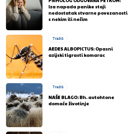
PSIHOLOG ODGOVARA PETKOM:
Iza napada panike stoji
nedostatak stvarne povezanosti
s nekim ili nečim
Tražiš
AEDES ALBOPICTUS: Opasni
azijski tigrasti komarac
Tražiš
NAŠE BLAGO: Bh. autohtone
domaće životinje