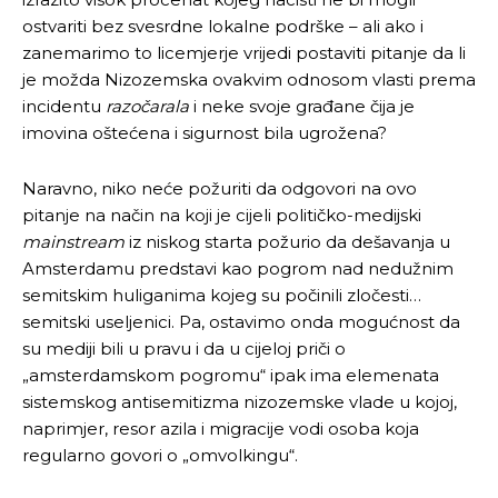
ostvariti bez svesrdne lokalne podrške – ali ako i
zanemarimo to licemjerje vrijedi postaviti pitanje da li
je možda Nizozemska ovakvim odnosom vlasti prema
incidentu
razočarala
i neke svoje građane čija je
imovina oštećena i sigurnost bila ugrožena?
Naravno, niko neće požuriti da odgovori na ovo
pitanje na način na koji je cijeli političko-medijski
mainstream
iz niskog starta požurio da dešavanja u
Amsterdamu predstavi kao pogrom nad nedužnim
semitskim huliganima kojeg su počinili zločesti…
semitski useljenici. Pa, ostavimo onda mogućnost da
su mediji bili u pravu i da u cijeloj priči o
„amsterdamskom pogromu“ ipak ima elemenata
sistemskog antisemitizma nizozemske vlade u kojoj,
naprimjer, resor azila i migracije vodi osoba koja
regularno govori o „omvolkingu“.