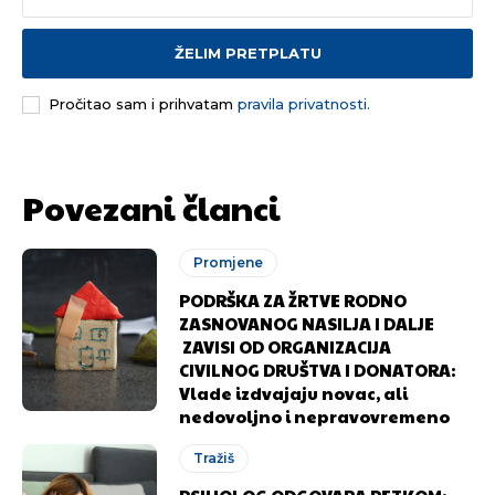
ŽELIM PRETPLATU
Pročitao sam i prihvatam
pravila privatnosti.
Povezani članci
Promjene
PODRŠKA ZA ŽRTVE RODNO
ZASNOVANOG NASILJA I DALJE
ZAVISI OD ORGANIZACIJA
CIVILNOG DRUŠTVA I DONATORA:
Vlade izdvajaju novac, ali
nedovoljno i nepravovremeno
Tražiš