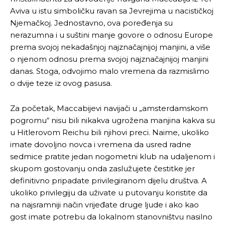
Aviva u istu simboličku ravan sa Jevrejima u nacističkoj
Njemačkoj. Jednostavno, ova poređenja su
nerazumna i u suštini manje govore o odnosu Europe
prema svojoj nekadašnjoj najznačajnijoj manjini, a više
o njenom odnosu prema svojoj najznačajnijoj manjini
danas. Stoga, odvojimo malo vremena da razmislimo
o dvije teze iz ovog pasusa.
Za početak, Maccabijevi navijači u „amsterdamskom
pogromu“ nisu bili nikakva ugrožena manjina kakva su
u Hitlerovom Reichu bili njihovi preci. Naime, ukoliko
imate dovoljno novca i vremena da usred radne
sedmice pratite jedan nogometni klub na udaljenom i
skupom gostovanju onda zaslužujete čestitke jer
definitivno pripadate privilegiranom dijelu društva. A
ukoliko privilegiju da uživate u putovanju koristite da
na najsramniji način vrijeđate druge ljude i ako kao
gost imate potrebu da lokalnom stanovništvu nasilno