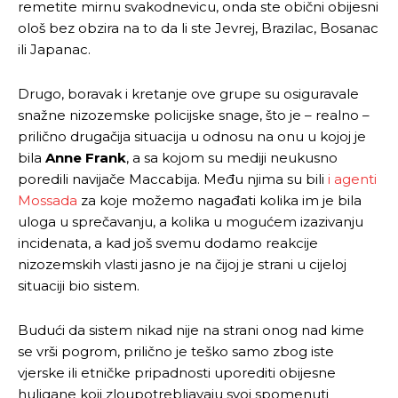
remetite mirnu svakodnevicu, onda ste obični obijesni
ološ bez obzira na to da li ste Jevrej, Brazilac, Bosanac
ili Japanac.
Drugo, boravak i kretanje ove grupe su osiguravale
snažne nizozemske policijske snage, što je – realno –
prilično drugačija situacija u odnosu na onu u kojoj je
bila
Anne
Frank
, a sa kojom su mediji neukusno
poredili navijače Maccabija. Među njima su bili
i agenti
Mossada
za koje možemo nagađati kolika im je bila
uloga u sprečavanju, a kolika u mogućem izazivanju
incidenata, a kad još svemu dodamo reakcije
nizozemskih vlasti jasno je na čijoj je strani u cijeloj
situaciji bio sistem.
Budući da sistem nikad nije na strani onog nad kime
se vrši pogrom, prilično je teško samo zbog iste
vjerske ili etničke pripadnosti uporediti obijesne
huligane koji zloupotrebljavaju svoj spomenuti