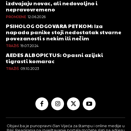
izdvajaju novac, ali nedovoljno i
nepravovremeno
PROMJENE
12.06.2026
PSIHOLOG ODGOVARA PETKOM: Iza
napada panike stoji nedostatak stvarne
povezanosti s nekim ili nečim
TRAŽIŠ
19.07.2024
AEDES ALBOPICTUS: Opasni azijski
tigrasti komarac
TRAŽIŠ
09.10.2023
Objavi.ba je punopravni član Vijeća za štampu i online medije u
BiH. Reagiranja na izvještavanje portala možete slati na adresu