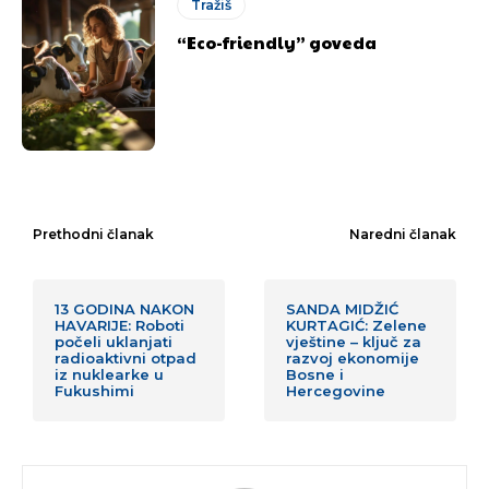
Tražiš
“Eco-friendly” goveda
Prethodni članak
Naredni članak
13 GODINA NAKON
SANDA MIDŽIĆ
HAVARIJE: Roboti
KURTAGIĆ: Zelene
počeli uklanjati
vještine – ključ za
radioaktivni otpad
razvoj ekonomije
iz nuklearke u
Bosne i
Fukushimi
Hercegovine