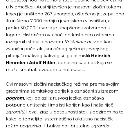
u Njemačkoj i Austriji izvršen je masovni zločin tokom
kojeg je uništeno 267 sinagoga, oštećeno je, zapaljeno
ili uništeno 7,000 radnji u jevrejskom vlasništvu, a
preko 30,000 Jevreja je uhapšeno i zatvoreno u
logore. Historičari ovu noć, po kristalnim ostacima
razbijenih stakala nazvanu
Kristallnacht
, vide kao
zvanični početak „konačnog rješenja jevrejskog
pitanja“ onakvog kakvog su ga osmislili
Heinrich
Himmler
i
Adolf Hitler
, odnosno kao noć koja se
može smatrati uvodom u holokaust.
Ovi masovni zločini nacističkog režima prema svojim
građanima semitskog porijekla označeni su izrazom
pogrom
, koji dolazi iz ruskog jezika, označava
potpuno uništenje i ima isti korijen kao i naša riječ
zgromiti
. I ovaj izraz u potpunosti stoji, s obzirom na to
kako je temeljito, sistematično i okrutno nacistički
režim
pogromio,
ili bukvalno i brutalno
zgromio