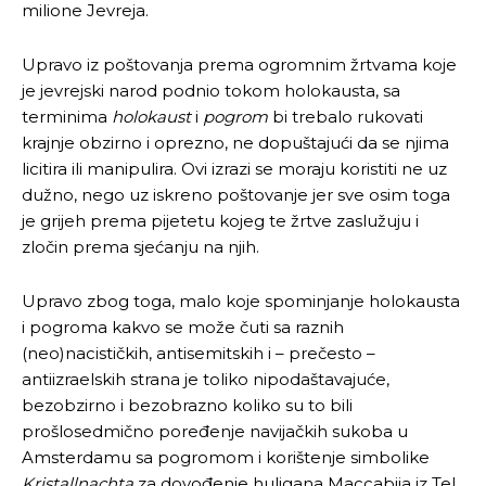
milione Jevreja.
Upravo iz poštovanja prema ogromnim žrtvama koje
je jevrejski narod podnio tokom holokausta, sa
terminima
holokaust
i
pogrom
bi trebalo rukovati
krajnje obzirno i oprezno, ne dopuštajući da se njima
licitira ili manipulira. Ovi izrazi se moraju koristiti ne uz
dužno, nego uz iskreno poštovanje jer sve osim toga
je grijeh prema pijetetu kojeg te žrtve zaslužuju i
zločin prema sjećanju na njih.
Upravo zbog toga, malo koje spominjanje holokausta
i pogroma kakvo se može čuti sa raznih
(neo)nacističkih, antisemitskih i – prečesto –
antiizraelskih strana je toliko nipodaštavajuće,
bezobzirno i bezobrazno koliko su to bili
prošlosedmično poređenje navijačkih sukoba u
Amsterdamu sa pogromom i korištenje simbolike
Kristallnachta
za dovođenje huligana Maccabija iz Tel