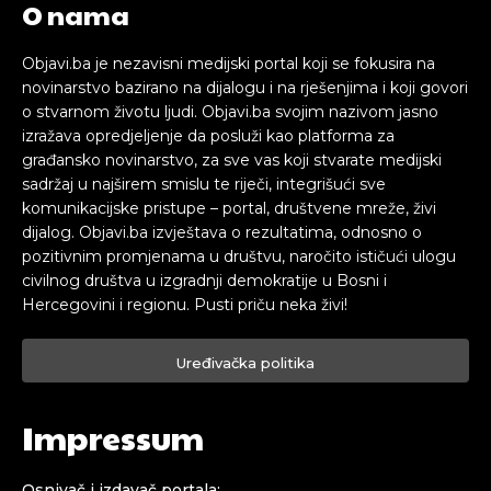
O nama
Objavi.ba je nezavisni medijski portal koji se fokusira na
novinarstvo bazirano na dijalogu i na rješenjima i koji govori
o stvarnom životu ljudi. Objavi.ba svojim nazivom jasno
izražava opredjeljenje da posluži kao platforma za
građansko novinarstvo, za sve vas koji stvarate medijski
sadržaj u najširem smislu te riječi, integrišući sve
komunikacijske pristupe – portal, društvene mreže, živi
dijalog. Objavi.ba izvještava o rezultatima, odnosno o
pozitivnim promjenama u društvu, naročito ističući ulogu
civilnog društva u izgradnji demokratije u Bosni i
Hercegovini i regionu. Pusti priču neka živi!
Uređivačka politika
Impressum
Osnivač i izdavač portala: