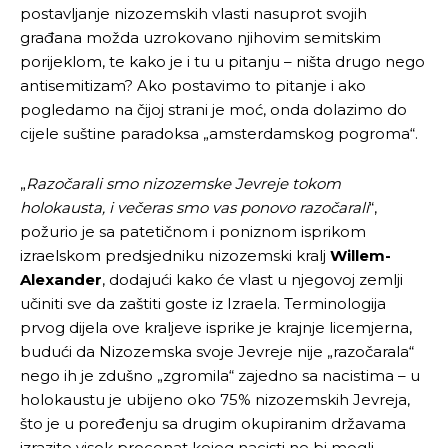
postavljanje nizozemskih vlasti nasuprot svojih
građana možda uzrokovano njihovim semitskim
porijeklom, te kako je i tu u pitanju – ništa drugo nego
antisemitizam? Ako postavimo to pitanje i ako
Pusti priču da živi!
Pusti priču da živi!
pogledamo na čijoj strani je moć, onda dolazimo do
cijele suštine paradoksa „amsterdamskog pogroma“.
Ovim putem želimo da vam se zahvalimo što ste
Ovim putem želimo da vam se zahvalimo što ste
„
Razočarali smo nizozemske Jevreje tokom
odlučili da pustite Vašu priču da živi, Redakcija
odlučili da pustite Vašu priču da živi, Redakcija
holokausta, i večeras smo vas ponovo razočarali
“,
Objavi.ba
Objavi.ba
požurio je sa patetičnom i poniznom isprikom
izraelskom predsjedniku nizozemski kralj
Willem-
Alexander
, dodajući kako će vlast u njegovoj zemlji
učiniti sve da zaštiti goste iz Izraela. Terminologija
[wpuf_form id=”7463”]
[wpuf_form id=”7463”]
prvog dijela ove kraljeve isprike je krajnje licemjerna,
budući da Nizozemska svoje Jevreje nije „razočarala“
nego ih je zdušno „zgromila“ zajedno sa nacistima – u
holokaustu je ubijeno oko 75% nizozemskih Jevreja,
što je u poređenju sa drugim okupiranim državama
izrazito visok procenat kojeg nacisti ne bi mogli