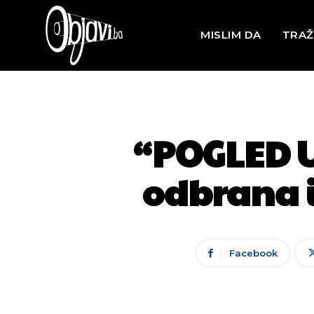
MISLIM DA
TRAŽ
“POGLED U
odbrana i
Facebook