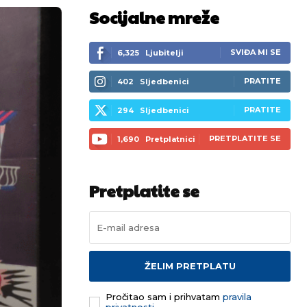
Socijalne mreže
SVIĐA MI SE
6,325
Ljubitelji
PRATITE
402
Sljedbenici
PRATITE
294
Sljedbenici
PRETPLATITE SE
1,690
Pretplatnici
Pretplatite se
ŽELIM PRETPLATU
Pročitao sam i prihvatam
pravila
privatnosti.