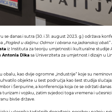
se danas i sutra (30. i 31. august 2023. g.) održava konf
a „
Pogled u daljinu: Odmor i obrana na jadranskoj obali.
“
sta
iz Instituta za teoriju umjetnosti i kulturalne studij
ca
Antonia Dika
sa Univerziteta za umjetnost i dizajn u Li
u obalu, kao dvije ogromne „industrije“ koje su neminovn
buhvatilo objekte u šest područja kao šest studija slučaja
umbor i Šerpurine, a konferencija koja će se održati danas 
za turizam i vojsku, zatim svjedoci toga vremena i učesni
ranu bivše države.
čnjaka i učesnika tadašnjih događanja, posebnu pažnju pri