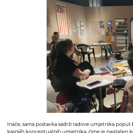
Inače, sama postavka sadrži radove umjetnika poput
kasnijih konceptualnih umjetnika, čime je naglašen k