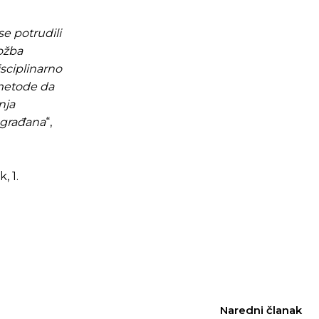
e potrudili
ožba
isciplinarno
 metode da
nja
j građana
“,
, 1.
Naredni članak