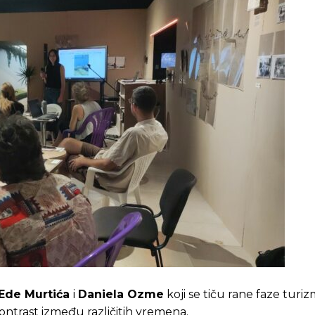
Ede Murtića
i
Daniela Ozme
koji se tiču rane faze turizm
ontrast između različitih vremena.