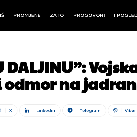
IŠ
PROMJENE
ZATO
PROGOVORI
I POGLE
 DALJINU”: Vojska 
 odmor na jadran
X
Linkedin
Telegram
Viber