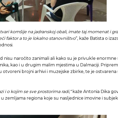
vari komšije na jadranskoj obali, imate taj momenat i gra
treći faktor a to je lokalno stanovništvo
“, kaže Batista o izaz
odnosi.
kad nisu naročito zanimali ali kako su je privukle enormne
Pusti priču da živi!
Pusti priču da živi!
ika, kao i u drugim malim mjestima u Dalmaciji. Pripre
u otvoreni brojni arhivi i muzejske zbirke, te je ostvarena
ste odlučili da pustite Vašu priču da živi, Redakcija Objavi
ste odlučili da pustite Vašu priču da živi, Redakcija Objavi
zi i o kojim se sve prostorima radi,“
kaže Antonia Dika gov
u zemljama regiona koje su nasljednice imovine i subjekt