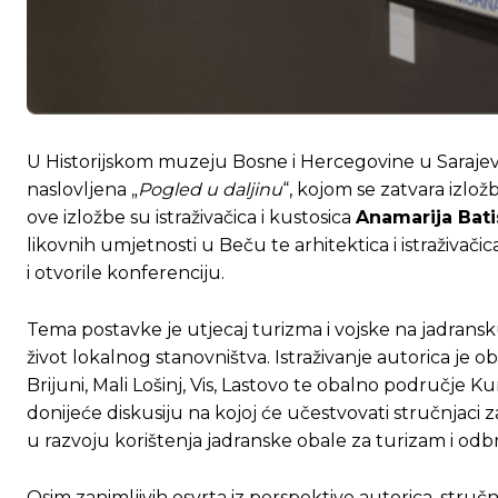
U Historijskom muzeju Bosne i Hercegovine u Sarajevu 
naslovljena „
Pogled u daljinu
“, kojom se zatvara izložb
ove izložbe su istraživačica i kustosica
Anamarija Bati
likovnih umjetnosti u Beču te arhitektica i istraživači
i otvorile konferenciju.
Tema postavke je utjecaj turizma i vojske na jadransk
život lokalnog stanovništva. Istraživanje autorica je o
Brijuni, Mali Lošinj, Vis, Lastovo te obalno područje K
donijeće diskusiju na kojoj će učestvovati stručnjaci 
u razvoju korištenja jadranske obale za turizam i odb
Osim zanimljivih osvrta iz perspektive autorica, stru