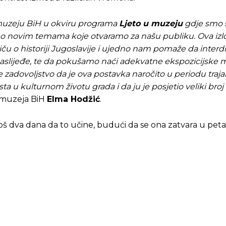
 muzeju BiH u okviru programa
Ljeto u muzeju
gdje smo s
no novim temama koje otvaramo za našu publiku. Ova izl
ču o historiji Jugoslavije i ujedno nam pomaže da interd
 naslijeđe, te da pokušamo naći adekvatne ekspozicijske
 zadovoljstvo da je ova postavka naročito u periodu traja
ta u kulturnom životu grada i da ju je posjetio veliki bro
og muzeja BiH
Elma Hodžić
.
još dva dana da to učine, budući da se ona zatvara u petak