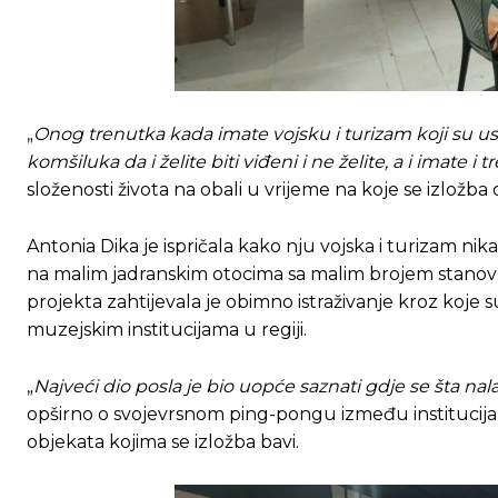
„
Onog trenutka kada imate vojsku i turizam koji su ust
komšiluka da i želite biti viđeni i ne želite, a i imate i 
složenosti života na obali u vrijeme na koje se izložba 
Antonia Dika je ispričala kako nju vojska i turizam ni
na malim jadranskim otocima sa malim brojem stanovn
projekta zahtijevala je obimno istraživanje kroz koje s
muzejskim institucijama u regiji.
Ovim putem želimo da vam se zahvalimo što 
Ovim putem želimo da vam se zahvalimo što 
„
Najveći dio posla je bio uopće saznati gdje se šta nala
opširno o svojevrsnom ping-pongu između institucija 
objekata kojima se izložba bavi.
[wpuf_form id=”7463”]
[wpuf_form id=”7463”]