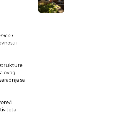
nice i
ovnosti i
 strukture
ma ovog
 saradnja sa
.ba
.ba
oreći
iviteta