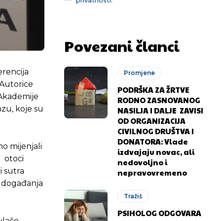
Povezani članci
erencija
Promjene
 Autorice
PODRŠKA ZA ŽRTVE
e Akademije
RODNO ZASNOVANOG
nzu, koje su
NASILJA I DALJE ZAVISI
OD ORGANIZACIJA
CIVILNOG DRUŠTVA I
DONATORA: Vlade
o mijenjali
izdvajaju novac, ali
: otoci
nedovoljno i
i sutra
nepravovremeno
ci događanja
Tražiš
PSIHOLOG ODGOVARA
vlače