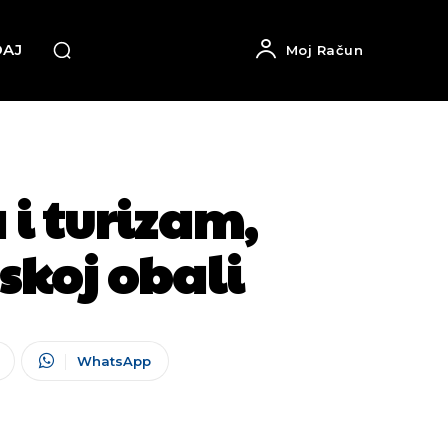
DAJ
Moj Račun
i turizam,
skoj obali
WhatsApp