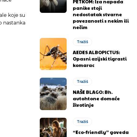
PETKOM: Iza napada
panike stoji
nedostatak stvarne
ale koje su
povezanosti s nekim ili
do nastanka
nečim
Tražiš
AEDES ALBOPICTUS:
Opasni azijski tigrasti
komarac
Tražiš
NAŠE BLAGO: Bh.
autohtone domaće
životinje
Tražiš
“Eco-friendly” goveda