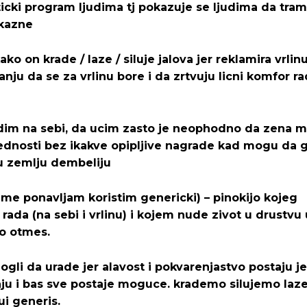
ticki program ljudima tj pokazuje se ljudima da tra
 kazne
ko on krade / laze / siluje jalova jer reklamira vrlin
Pusti priču da živi!
Pusti priču da živi!
anju da se za vrlinu bore i da zrtvuju licni komfor r
adim na sebi, da ucim zasto je neophodno da zena m
ste odlučili da pustite Vašu priču da živi, Redakcija Objavi
ste odlučili da pustite Vašu priču da živi, Redakcija Objavi
rednosti bez ikakve opipljive nagrade kad mogu da 
 u zemlju dembeliju
 (ime ponavljam koristim genericki) – pinokijo kojeg
 rada (na sebi i vrlinu) i kojem nude zivot u drustvu
to otmes.
 mogli da urade jer alavost i pokvarenjastvo postaju j
ebaju i bas sve postaje moguce. krademo silujemo la
ui generis.