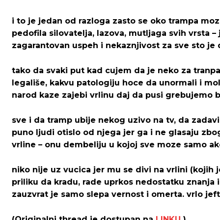
i to je jedan od razloga zasto se oko trampa moz
pedofila silovatelja, lazova, mutljaga svih vrsta
zagarantovan uspeh i nekaznjivost za sve sto je
tako da svaki put kad cujem da je neko za tranpa
legališe, kakvu patologiju hoce da unormali i mol
narod kaze zajebi vrlinu daj da pusi grebujemo 
sve i da tramp ubije nekog uzivo na tv, da zadav
puno ljudi otislo od njega jer ga i ne glasaju z
vrline – onu dembeliju u kojoj sve moze samo ako
niko nije uz vucica jer mu se divi na vrlini (koji
priliku da kradu, rade uprkos nedostatku znanja i
zauzvrat je samo slepa vernost i omerta. vrlo jeft
(Originalni thread je dostupan na
LINKU
)