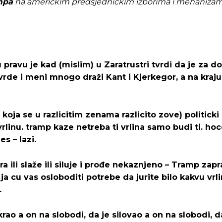
mpa
na američkim predsjedničkim izborima i mehaniza
 pravu je kad (mislim) u Zaratrustri tvrdi da je za d
vrde i meni mnogo draži Kant i Kjerkegor, a na kraju
oja se u razlicitim zenama razlicito zove) politicki 
rlinu. tramp kaze netreba ti vrlina samo budi ti. ho
es – lazi.
a ili slaže ili siluje i prođe nekaznjeno – Tramp zap
ja cu vas osloboditi potrebe da jurite bilo kakvu vrl
.
rao a on na slobodi, da je silovao a on na slobodi, d