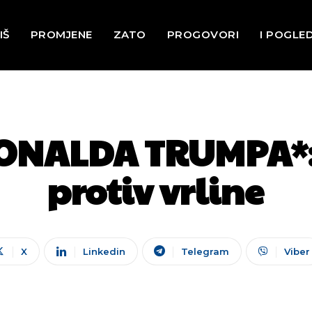
IŠ
PROMJENE
ZATO
PROGOVORI
I POGLE
ONALDA TRUMPA*:
protiv vrline
X
Linkedin
Telegram
Viber