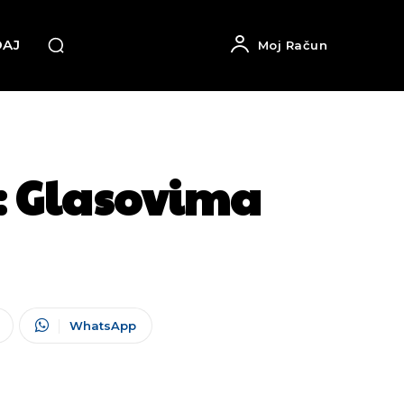
DAJ
Moj Račun
 Glasovima
WhatsApp