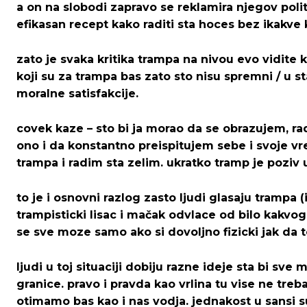
a on na slobodi zapravo se reklamira njegov poli
efikasan recept kako raditi sta hoces bez ikakve
zato je svaka kritika trampa na nivou evo vidite ka
koji su za trampa bas zato sto nisu spremni / u st
moralne satisfakcije.
covek kaze – sto bi ja morao da se obrazujem, r
Ovim putem želimo da vam se zahvalimo što 
Ovim putem želimo da vam se zahvalimo što 
ono i da konstantno preispitujem sebe i svoje v
trampa i radim sta zelim. ukratko tramp je poziv
to je i osnovni razlog zasto ljudi glasaju trampa
[wpuf_form id=”7463”]
[wpuf_form id=”7463”]
trampisticki lisac i mačak odvlace od bilo kakvog
se sve moze samo ako si dovoljno fizicki jak da 
ljudi u toj situaciji dobiju razne ideje sta bi sve
granice. pravo i pravda kao vrlina tu vise ne tr
otimamo bas kao i nas vodja. jednakost u sansi s