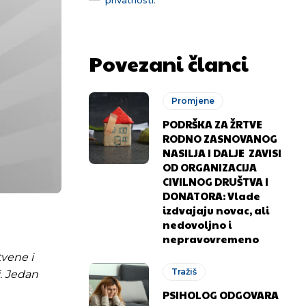
Povezani članci
Promjene
PODRŠKA ZA ŽRTVE
RODNO ZASNOVANOG
NASILJA I DALJE ZAVISI
OD ORGANIZACIJA
CIVILNOG DRUŠTVA I
DONATORA: Vlade
izdvajaju novac, ali
nedovoljno i
nepravovremeno
tvene i
Tražiš
i. Jedan
PSIHOLOG ODGOVARA