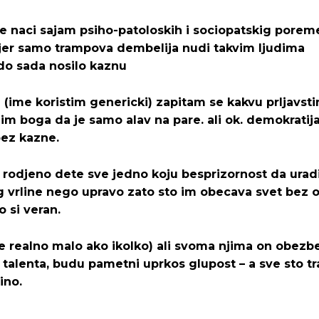
e naci sajam psiho-patoloskih i sociopatskig porem
 – jer samo trampova dembelija nudi takvim ljudima
 do sada nosilo kaznu
 (ime koristim genericki) zapitam se kakvu prljavsti
im boga da je samo alav na pare. ali ok. demokratija
bez kazne.
i rodjeno dete sve jedno koju besprizornost da uradi
bog vrline nego upravo zato sto im obecava svet bez 
 si veran.
h je realno malo ako ikolko) ali svoma njima on obezb
 talenta, budu pametni uprkos glupost – a sve sto tr
ino.