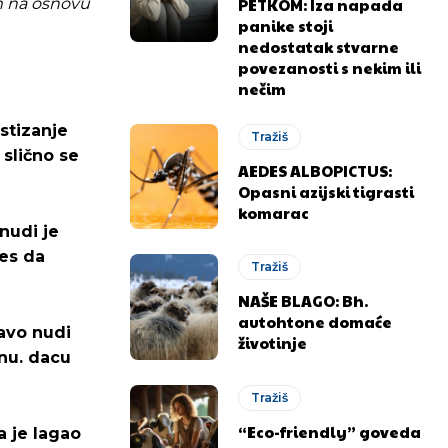
PETKOM: Iza napada
m na osnovu
panike stoji
nedostatak stvarne
povezanosti s nekim ili
nečim
ostizanje
Tražiš
 slično se
AEDES ALBOPICTUS:
Opasni azijski tigrasti
komarac
nudi je
ces da
Tražiš
NAŠE BLAGO: Bh.
autohtone domaće
ravo nudi
životinje
inu. dacu
Tražiš
“Eco-friendly” goveda
a je lagao