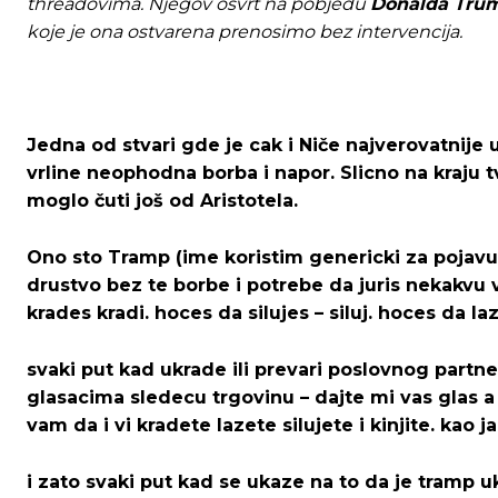
threadovima. Njegov osvrt na pobjedu
Donalda Tru
koje je ona ostvarena prenosimo bez intervencija.
Jedna od stvari gde je cak i Niče najverovatnije u
vrline neophodna borba i napor. Slicno na kraju t
moglo čuti još od Aristotela.
Ono sto Tramp (ime koristim genericki za pojavu k
drustvo bez te borbe i potrebe da juris nekakvu v
krades kradi. hoces da silujes – siluj. hoces da laz
svaki put kad ukrade ili prevari poslovnog partner
glasacima sledecu trgovinu – dajte mi vas glas a 
vam da i vi kradete lazete silujete i kinjite. kao ja
i zato svaki put kad se ukaze na to da je tramp uk