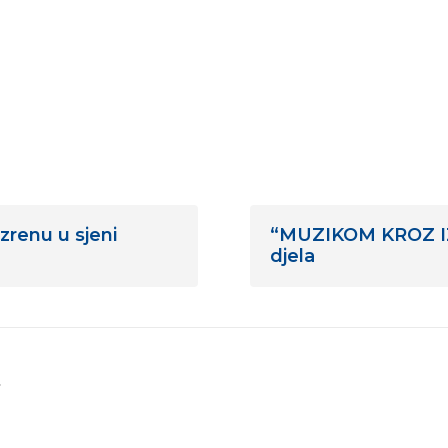
renu u sjeni
“MUZIKOM KROZ IZL
djela