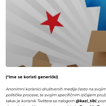
(*ime se koristi generički)
Anonimni korisnici društvenih medija često na svojim 
političke procese, te svojim specifičnim izičajem pruži
takav je korisnik Twittera sa nalogom
@kazi_tibi
, poz