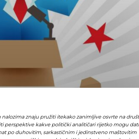
nalozima znaju pružiti itekako zanimljive osvrte na druš
ti perspektive kakve politički analitičari rijetko mogu dat
nat po duhovitim, sarkastičnim i jedinstveno maštovitim