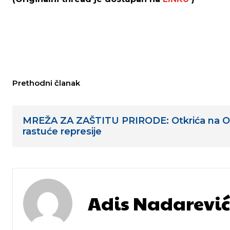
Prethodni članak
MREŽA ZA ZAŠTITU PRIRODE: Otkrića na Oz
rastuće represije
Adis Nadarević