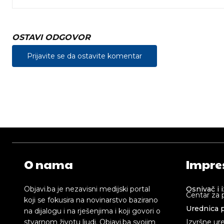
OSTAVI ODGOVOR
Prijavite se da ostavite komentar
O nama
Impre
Objavi.ba je nezavisni medijski portal
Osnivač i 
Centar za 
koji se fokusira na novinarstvo bazirano
Urednica p
na dijalogu i na rješenjima i koji govori o
stvarnom životu ljudi. Objavi.ba svojim
Izvršne ur