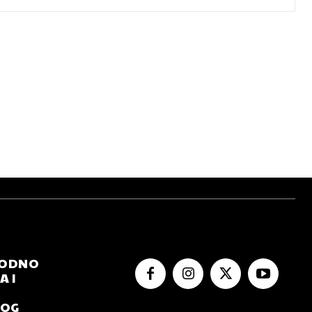
RODNO
 I
NOG