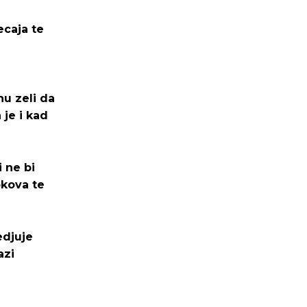
ecaja te
nu zeli da
 je i kad
 ne bi
okova te
edjuje
azi