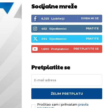
Socijalne mreže
SVIĐA MI SE
6,325
Ljubitelji
PRATITE
402
Sljedbenici
PRATITE
294
Sljedbenici
PRETPLATITE SE
1,690
Pretplatnici
Pretplatite se
ŽELIM PRETPLATU
Pročitao sam i prihvatam
pravila
privatnosti.