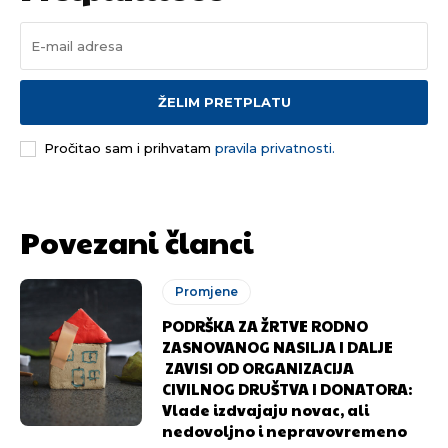
ŽELIM PRETPLATU
Pusti priču da živi!
Pusti priču da živi!
Pročitao sam i prihvatam
pravila privatnosti.
Ovim putem želimo da vam se zahvalimo što ste
Ovim putem želimo da vam se zahvalimo što ste
odlučili da pustite Vašu priču da živi, Redakcija
odlučili da pustite Vašu priču da živi, Redakcija
Povezani članci
Objavi.ba
Objavi.ba
Promjene
PODRŠKA ZA ŽRTVE RODNO
[wpuf_form id=”7463”]
[wpuf_form id=”7463”]
ZASNOVANOG NASILJA I DALJE
ZAVISI OD ORGANIZACIJA
CIVILNOG DRUŠTVA I DONATORA:
Vlade izdvajaju novac, ali
nedovoljno i nepravovremeno