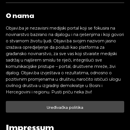
O nama
Objavi.ba je nezavisni medijski portal koji se fokusira na
novinarstvo bazirano na dijalogu i na rješenjima i koji govori
o stvarnom životu ljudi. Objavi.ba svojim nazivom jasno
izražava opredjeljenje da posluži kao platforma za
građansko novinarstvo, za sve vas koji stvarate medijski
sadržaj u najširem smislu te riječi, integrišući sve
komunikacijske pristupe – portal, društvene mreže, živi
dijalog. Objavi.ba izvještava o rezultatima, odnosno o
pozitivnim promjenama u društvu, naročito ističući ulogu
civilnog društva u izgradnji demokratije u Bosni i
Hercegovini i regionu. Pusti priču neka živi!
Uređivačka politika
Impressum