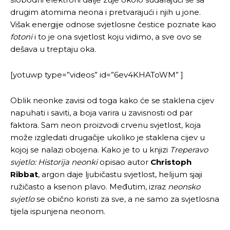
drugim atomima neona i pretvarajući i njih u jone.
Višak energije odnose svjetlosne čestice poznate kao
fotoni
i to je ona svjetlost koju vidimo, a sve ovo se
dešava u treptaju oka.
[yotuwp type=”videos” id=”6ev4KHAToWM” ]
Oblik neonke zavisi od toga kako će se staklena cijev
napuhati i saviti, a boja varira u zavisnosti od par
faktora. Sam neon proizvodi crvenu svjetlost, koja
može izgledati drugačije ukoliko je staklena cijev u
kojoj se nalazi obojena. Kako je to u knjizi
Treperavo
svjetlo: Historija neonki
opisao autor
Christoph
Ribbat
, argon daje ljubičastu svjetlost, helijum sjaji
ružičasto a ksenon plavo. Međutim, izraz
neonsko
svjetlo
se obično koristi za sve, a ne samo za svjetlosna
tijela ispunjena neonom.