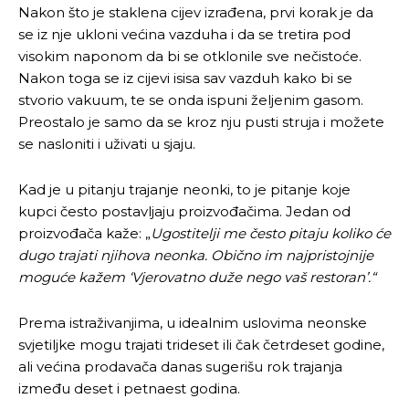
Nakon što je staklena cijev izrađena, prvi korak je da
se iz nje ukloni većina vazduha i da se tretira pod
visokim naponom da bi se otklonile sve nečistoće.
Nakon toga se iz cijevi isisa sav vazduh kako bi se
stvorio vakuum, te se onda ispuni željenim gasom.
Preostalo je samo da se kroz nju pusti struja i možete
se nasloniti i uživati u sjaju.
Kad je u pitanju trajanje neonki, to je pitanje koje
kupci često postavljaju proizvođačima. Jedan od
proizvođača kaže: „
Ugostitelji me često pitaju koliko će
dugo trajati njihova neonka. Obično im najpristojnije
moguće kažem ‘Vjerovatno duže nego vaš restoran’.“
Prema istraživanjima, u idealnim uslovima neonske
svjetiljke mogu trajati trideset ili čak četrdeset godine,
ali većina prodavača danas sugerišu rok trajanja
između deset i petnaest godina.