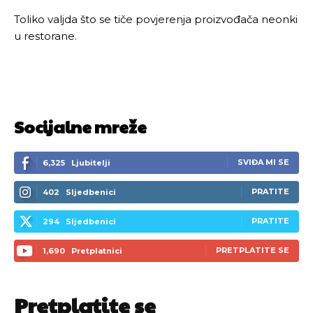
Toliko valjda što se tiče povjerenja proizvođača neonki
u restorane.
Socijalne mreže
SVIĐA MI SE
6,325
Ljubitelji
PRATITE
402
Sljedbenici
PRATITE
294
Sljedbenici
PRETPLATITE SE
1,690
Pretplatnici
Pretplatite se