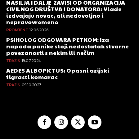
NASILJA I DALJE ZAVISI OD ORGANIZACIJA
CIVILNOG DRUŠTVA I DONATORA: Vlade
izdvajaju novac, ali nedovoljno i
nepravovremeno
PROMJENE
12.06.2026
PSIHOLOG ODGOVARA PETKOM: Iza
napada panike stoji nedostatak stvarne
povezanosti s nekim ili nečim
TRAŽIŠ
19.07.2024
AEDES ALBOPICTUS: Opasni azijski
tigrasti komarac
TRAŽIŠ
09.10.2023