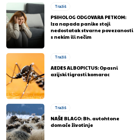
Tražiš
PSIHOLOG ODGOVARA PETKOM:
Iza napada panike stoji
nedostatak stvarne povezanosti
s nekim ili nečim
Tražiš
AEDES ALBOPICTUS: Opasni
azijski tigrasti komarac
Tražiš
NAŠE BLAGO: Bh. autohtone
domaće životinje