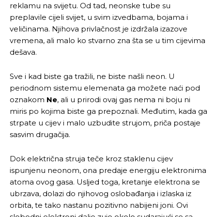
reklamu na svijetu. Od tad, neonske tube su
preplavile cijeli svijet, u svim izvedbama, bojama i
veličinama. Njihova privlačnost je izdržala izazove
vremena, ali malo ko stvarno zna šta se u tim cijevima
dešava.
Sve i kad biste ga tražili, ne biste našli neon. U
periodnom sistemu elemenata ga možete naći pod
oznakom
Ne
, ali u prirodi ovaj gas nema ni boju ni
miris po kojima biste ga prepoznali. Međutim, kada ga
strpate u cijev i malo uzbudite strujom, priča postaje
sasvim drugačija.
Dok električna struja teče kroz staklenu cijev
ispunjenu neonom, ona predaje energiju elektronima
atoma ovog gasa. Usljed toga, kretanje elektrona se
ubrzava, dolazi do njihovog oslobađanja i izlaska iz
orbita, te tako nastanu pozitivno nabijeni joni. Ovi
slobodni elektroni dalje zuje okolo sudarajući se sa