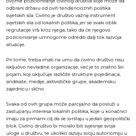
ovome pozicioniranje civilnog društva koje može da
odbrani državu od ovih tendencioznih politika
svjetskih sila. Civilno je društvo važniji instrument
svjetskih sila od lokalnih politika, jer se svaki oblik
regrutacije vrši kroz njega, tako da će njegovo
pozicioniranje umnogome odrediti dalji tok razvoja
situacije.
Pri tome, treba imati na umu da civilno društvo nisu
isključivo nevladine organizacije, već je to znatno širi
pojam, koji uključuje različite strukture pojedinaca,
sindikate, medije, aktivističke grupe, akademsku
zajednicu i slično.
Svaka od ovih grupa može parcijalno da posluži u
zastupanju interesa lokalnih politika, koje u konačnici
imaju za primarni cilj da se svrstaju u jedan geopolitički
blok. Civilno društvo bi moralo biti svjesnije svoje
uloge u društvu, te ukoliko razviju svoju autonomiju u