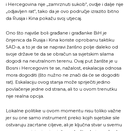
i Hercegovina nije „zamrznuti sukob“, ovdje i dalje nije
„odjavljen rat“, tako da je ovo područje izrazito bitno
da Rusija i Kina pokažu svoj utjecaj.
Ono što najviše boli građane i građanke BiH je
činjenica da Rusija i Kina koriste oprobanu taktiku
SAD-a, a to je da se napravi žarišno polje daleko od
svoje države te da se obračun sa svjetskim silama
dogodi na neutralnom terenu. Ovaj put žarište je u
Bosni i Hercegovini te se, nažalost, eskalacija odnosa
mora dogoditi (što nužno ne znači da će se dogoditi
rat). Eskalaciju ovog stanja može spriječiti jedino
povlačenje jedne od strana, ali to u ovom trenutku
nije realna opcija.
Lokalne politike u ovom momentu nisu toliko važne
jer su one samo instrument preko kojih svjetske sile
ostvaruju zacrtane ciljeve, ali je ključna stvar u svemu