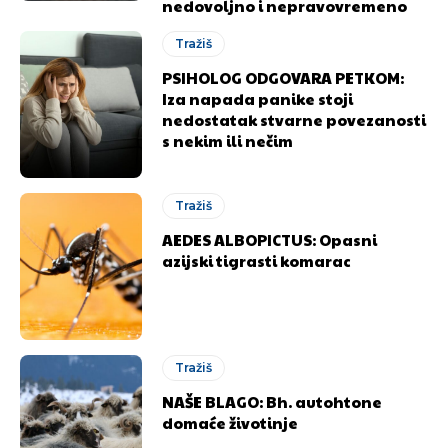
nedovoljno i nepravovremeno
Tražiš
PSIHOLOG ODGOVARA PETKOM:
Iza napada panike stoji
nedostatak stvarne povezanosti
s nekim ili nečim
Tražiš
AEDES ALBOPICTUS: Opasni
azijski tigrasti komarac
Tražiš
NAŠE BLAGO: Bh. autohtone
domaće životinje