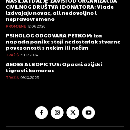
NASILJA I DALJE ZAVISI OD ORGANIZACIJA
CIVILNOG DRUŠTVA I DONATORA: Vlade
izdvajaju novac, ali nedovoljno i
nepravovremeno
PROMJENE
12.06.2026
PSIHOLOG ODGOVARA PETKOM: Iza
napada panike stoji nedostatak stvarne
povezanosti s nekim ili nečim
TRAŽIŠ
19.07.2024
AEDES ALBOPICTUS: Opasni azijski
tigrasti komarac
TRAŽIŠ
09.10.2023