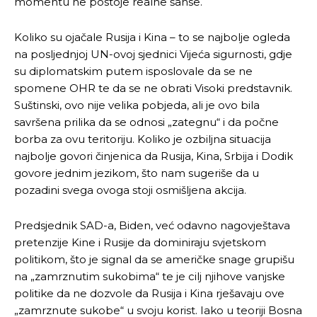
momentu ne postoje realne šanse.
Koliko su ojačale Rusija i Kina – to se najbolje ogleda
na posljednjoj UN-ovoj sjednici Vijeća sigurnosti, gdje
su diplomatskim putem isposlovale da se ne
spomene OHR te da se ne obrati Visoki predstavnik.
Suštinski, ovo nije velika pobjeda, ali je ovo bila
savršena prilika da se odnosi „zategnu“ i da počne
borba za ovu teritoriju. Koliko je ozbiljna situacija
najbolje govori činjenica da Rusija, Kina, Srbija i Dodik
govore jednim jezikom, što nam sugeriše da u
pozadini svega ovoga stoji osmišljena akcija.
Predsjednik SAD-a, Biden, već odavno nagovještava
pretenzije Kine i Rusije da dominiraju svjetskom
politikom, što je signal da se američke snage grupišu
na „zamrznutim sukobima“ te je cilj njihove vanjske
politike da ne dozvole da Rusija i Kina rješavaju ove
„zamrznute sukobe“ u svoju korist. Iako u teoriji Bosna