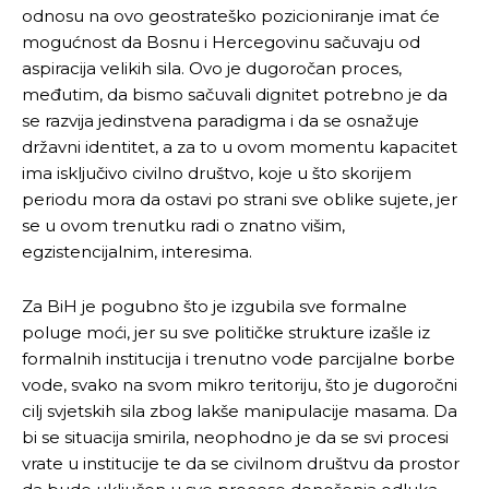
odnosu na ovo geostrateško pozicioniranje imat će
mogućnost da Bosnu i Hercegovinu sačuvaju od
aspiracija velikih sila. Ovo je dugoročan proces,
međutim, da bismo sačuvali dignitet potrebno je da
se razvija jedinstvena paradigma i da se osnažuje
državni identitet, a za to u ovom momentu kapacitet
ima isključivo civilno društvo, koje u što skorijem
periodu mora da ostavi po strani sve oblike sujete, jer
se u ovom trenutku radi o znatno višim,
egzistencijalnim, interesima.
Za BiH je pogubno što je izgubila sve formalne
poluge moći, jer su sve političke strukture izašle iz
formalnih institucija i trenutno vode parcijalne borbe
vode, svako na svom mikro teritoriju, što je dugoročni
cilj svjetskih sila zbog lakše manipulacije masama. Da
bi se situacija smirila, neophodno je da se svi procesi
vrate u institucije te da se civilnom društvu da prostor