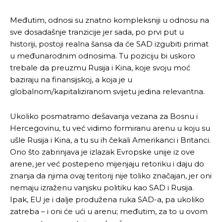
Međutim, odnosi su znatno kompleksniji u odnosu na
sve dosadašnje tranzicije jer sada, po prvi put u
historiji, postoji realna šansa da će SAD izgubiti primat
u međunarodnim odnosima. Tu poziciju bi uskoro
trebale da preuzmu Rusija i Kina, koje svoju moć
baziraju na finansijskoj, a koja je u
globalnom/kapitaliziranom svijetu jedina relevantna.
Ukoliko posmatramo dešavanja vezana za Bosnu i
Hercegovinu, tu već vidimo formiranu arenu u koju su
ušle Rusija i Kina, a tu su ih čekali Amerikanci i Britanci.
Ono što zabrinjava je izlazak Evropske unije iz ove
arene, jer već postepeno mijenjaju retoriku i daju do
znanja da njima ovaj teritorij nije toliko značajan, jer oni
nemaju izraženu vanjsku politiku kao SAD i Rusija.
Ipak, EU je i dalje produžena ruka SAD-a, pa ukoliko
zatreba – i oni će ući u arenu; međutim, za to u ovom