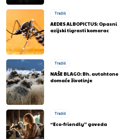
[wpuf_form id=”7463”]
[wpuf_form id=”7463”]
Tražiš
AEDES ALBOPICTUS: Opasni
azijski tigrasti komarac
Tražiš
NAŠE BLAGO: Bh. autohtone
domaće životinje
Tražiš
“Eco-friendly” goveda