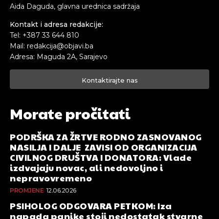
Aida Daguda, glavna urednica sadržaja
Kontakt i adresa redakcije:
Tel: +387 33 644 810
Mail: redakcija@objavi.ba
Adresa: Maguda 2A, Sarajevo
Kontaktirajte nas
Morate pročitati
PODRŠKA ZA ŽRTVE RODNO ZASNOVANOG
NASILJA I DALJE ZAVISI OD ORGANIZACIJA
CIVILNOG DRUŠTVA I DONATORA: Vlade
izdvajaju novac, ali nedovoljno i
nepravovremeno
PROMJENE
12.06.2026
PSIHOLOG ODGOVARA PETKOM: Iza
napada panike stoji nedostatak stvarne