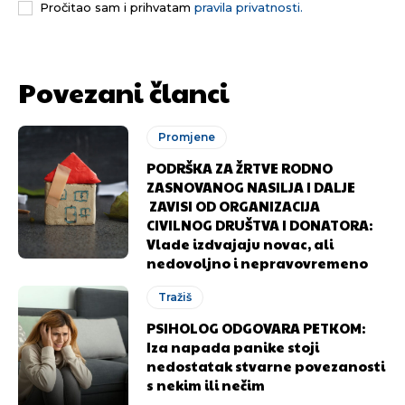
Pročitao sam i prihvatam
pravila privatnosti.
Povezani članci
Promjene
PODRŠKA ZA ŽRTVE RODNO
ZASNOVANOG NASILJA I DALJE
ZAVISI OD ORGANIZACIJA
CIVILNOG DRUŠTVA I DONATORA:
Pusti priču da živi!
Pusti priču da živi!
Vlade izdvajaju novac, ali
nedovoljno i nepravovremeno
Tražiš
Ovim putem želimo da vam se zahvalimo što ste
Ovim putem želimo da vam se zahvalimo što ste
PSIHOLOG ODGOVARA PETKOM:
odlučili da pustite Vašu priču da živi, Redakcija
odlučili da pustite Vašu priču da živi, Redakcija
Iza napada panike stoji
Objavi.ba
Objavi.ba
nedostatak stvarne povezanosti
s nekim ili nečim