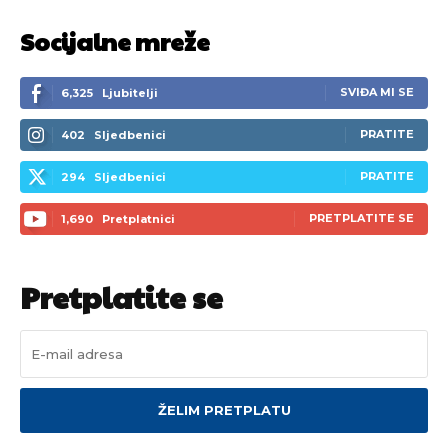
Socijalne mreže
SVIĐA MI SE
6,325
Ljubitelji
PRATITE
402
Sljedbenici
PRATITE
294
Sljedbenici
PRETPLATITE SE
1,690
Pretplatnici
Pretplatite se
ŽELIM PRETPLATU