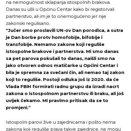
na nemogućnost sklapanja istospolnih brakova.
Danas su ušli u Općinu Centar kako bi registorvali
partnerstvo, ali im je to onemogućeno jer nije
zakonski regulisano.
“Jučer smo proslavili UN-ov Dan porodica, a sutra
je Dan borbe protv homofobije, bifobije i
transfobije. Nemamo zakone koji reguliše
istospolne brakove i partnerstva. Mi smo danas
sa pet parova pokušali to danas, naišli smo na
jako otvoren odnos matičarke u Općini Centar i
bila je spremna za svečani čin, ali nemao taj zakon
koji to reguliše. Postoji odluka još iz 2020. da će
Vlada FBiH formirati radnu grupu da izradi nacrt
zakona o istospolnom partnerstvu ili braku, ali još
uvijek čekamo. Mi pravimo pritisak da se to
promjeni.”
Istospolni parovi žive u zajednicama i pošto nema
zakona koji reguliše prava takve zajednice, ne mogu