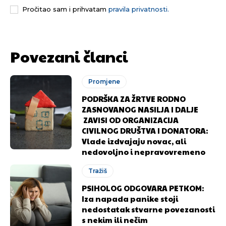
Pročitao sam i prihvatam
pravila privatnosti.
Povezani članci
Promjene
PODRŠKA ZA ŽRTVE RODNO
ZASNOVANOG NASILJA I DALJE
ZAVISI OD ORGANIZACIJA
CIVILNOG DRUŠTVA I DONATORA:
Vlade izdvajaju novac, ali
nedovoljno i nepravovremeno
Tražiš
PSIHOLOG ODGOVARA PETKOM:
Iza napada panike stoji
nedostatak stvarne povezanosti
s nekim ili nečim