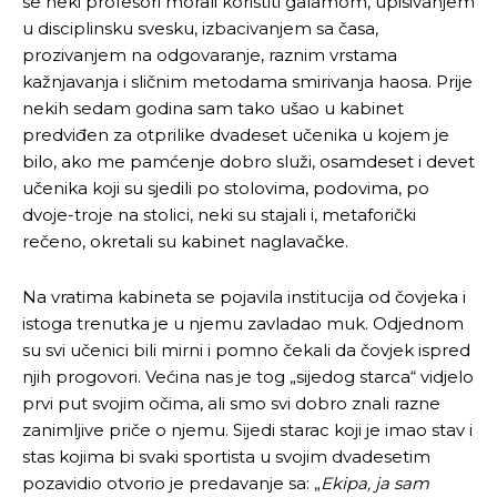
se neki profesori morali koristiti galamom, upisivanjem
u disciplinsku svesku, izbacivanjem sa časa,
prozivanjem na odgovaranje, raznim vrstama
kažnjavanja i sličnim metodama smirivanja haosa. Prije
nekih sedam godina sam tako ušao u kabinet
predviđen za otprilike dvadeset učenika u kojem je
bilo, ako me pamćenje dobro služi, osamdeset i devet
učenika koji su sjedili po stolovima, podovima, po
dvoje-troje na stolici, neki su stajali i, metaforički
rečeno, okretali su kabinet naglavačke.
Na vratima kabineta se pojavila institucija od čovjeka i
istoga trenutka je u njemu zavladao muk. Odjednom
su svi učenici bili mirni i pomno čekali da čovjek ispred
njih progovori. Većina nas je tog „sijedog starca“ vidjelo
prvi put svojim očima, ali smo svi dobro znali razne
zanimljive priče o njemu. Sijedi starac koji je imao stav i
stas kojima bi svaki sportista u svojim dvadesetim
pozavidio otvorio je predavanje sa: „
Ekipa, ja sam