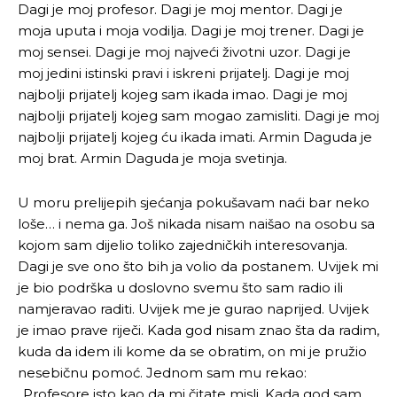
Dagi je moj profesor. Dagi je moj mentor. Dagi je
moja uputa i moja vodilja. Dagi je moj trener. Dagi je
[wpuf_form id=”7463”]
[wpuf_form id=”7463”]
moj sensei. Dagi je moj najveći životni uzor. Dagi je
moj jedini istinski pravi i iskreni prijatelj. Dagi je moj
najbolji prijatelj kojeg sam ikada imao. Dagi je moj
najbolji prijatelj kojeg sam mogao zamisliti. Dagi je moj
najbolji prijatelj kojeg ću ikada imati. Armin Daguda je
moj brat. Armin Daguda je moja svetinja.
U moru prelijepih sjećanja pokušavam naći bar neko
loše… i nema ga. Još nikada nisam naišao na osobu sa
kojom sam dijelio toliko zajedničkih interesovanja.
Dagi je sve ono što bih ja volio da postanem. Uvijek mi
je bio podrška u doslovno svemu što sam radio ili
namjeravao raditi. Uvijek me je gurao naprijed. Uvijek
je imao prave riječi. Kada god nisam znao šta da radim,
kuda da idem ili kome da se obratim, on mi je pružio
nesebičnu pomoć. Jednom sam mu rekao:
„Profesore isto kao da mi čitate misli. Kada god sam