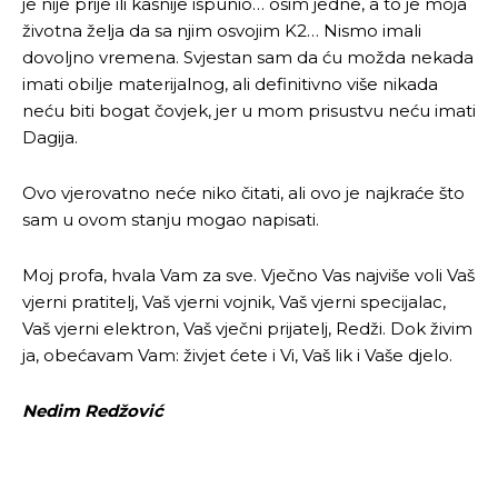
je nije prije ili kasnije ispunio… osim jedne, a to je moja
životna želja da sa njim osvojim K2… Nismo imali
dovoljno vremena. Svjestan sam da ću možda nekada
imati obilje materijalnog, ali definitivno više nikada
neću biti bogat čovjek, jer u mom prisustvu neću imati
Dagija.
Ovo vjerovatno neće niko čitati, ali ovo je najkraće što
sam u ovom stanju mogao napisati.
Moj profa, hvala Vam za sve. Vječno Vas najviše voli Vaš
vjerni pratitelj, Vaš vjerni vojnik, Vaš vjerni specijalac,
Vaš vjerni elektron, Vaš vječni prijatelj, Redži. Dok živim
ja, obećavam Vam: živjet ćete i Vi, Vaš lik i Vaše djelo.
Nedim Redžović