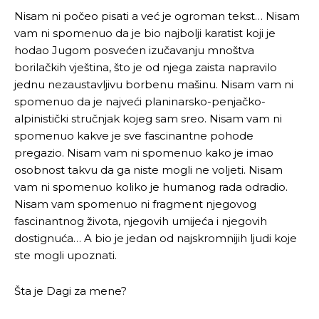
Nisam ni počeo pisati a već je ogroman tekst… Nisam
vam ni spomenuo da je bio najbolji karatist koji je
hodao Jugom posvećen izučavanju mnoštva
borilačkih vještina, što je od njega zaista napravilo
jednu nezaustavljivu borbenu mašinu. Nisam vam ni
spomenuo da je najveći planinarsko-penjačko-
alpinistički stručnjak kojeg sam sreo. Nisam vam ni
spomenuo kakve je sve fascinantne pohode
pregazio. Nisam vam ni spomenuo kako je imao
osobnost takvu da ga niste mogli ne voljeti. Nisam
vam ni spomenuo koliko je humanog rada odradio.
Pusti priču da živi!
Pusti priču da živi!
Nisam vam spomenuo ni fragment njegovog
fascinantnog života, njegovih umijeća i njegovih
dostignuća… A bio je jedan od najskromnijih ljudi koje
Ovim putem želimo da vam se zahvalimo što ste
Ovim putem želimo da vam se zahvalimo što ste
ste mogli upoznati.
odlučili da pustite Vašu priču da živi, Redakcija
odlučili da pustite Vašu priču da živi, Redakcija
Objavi.ba
Objavi.ba
Šta je Dagi za mene?