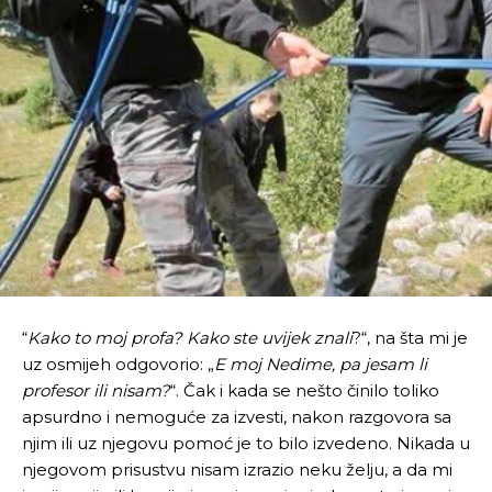
“
Kako to moj profa? Kako ste uvijek znali
?“, na šta mi je
uz osmijeh odgovorio: „
E moj Nedime, pa jesam li
profesor ili nisam?
“. Čak i kada se nešto činilo toliko
apsurdno i nemoguće za izvesti, nakon razgovora sa
njim ili uz njegovu pomoć je to bilo izvedeno. Nikada u
njegovom prisustvu nisam izrazio neku želju, a da mi