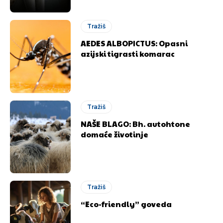
Tražiš
AEDES ALBOPICTUS: Opasni
azijski tigrasti komarac
Tražiš
NAŠE BLAGO: Bh. autohtone
domaće životinje
Tražiš
“Eco-friendly” goveda