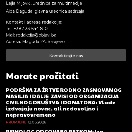
Lejla Mijović, urednica za multimedije
Aida Daguda, glavna urednica sadržaja
Kontakt i adresa redakcije:
Tel: +387 33 644 810
Mail: redakcija@objavi.ba
Adresa: Maguda 2A, Sarajevo
Kontaktirajte nas
Morate pročitati
PODRŠKA ZA ŽRTVE RODNO ZASNOVANOG
NASILJA I DALJE ZAVISI OD ORGANIZACIJA
CIVILNOG DRUŠTVA I DONATORA: Vlade
izdvajaju novac, ali nedovoljno i
nepravovremeno
PROMJENE
12.06.2026
PSIHOLOG ODGOVARA PETKOM: Iza