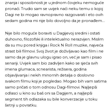
znanja i sposobnosti je u jednom čovjeku nemoguće
pronaći. Trudio sam se uvijek naći neku temu o kojoj
Dagi ne bi mogao ravnopravno razgovarati i eto ovih
sedam godina mi nije bilo dovoljno da je pronađem…
Nije bilo moguće boraviti u Dagijevoj sredini i ostati
duhovno, filozofski ili intelektualno nerazvijen. Mislim
da su mu pored knjiga i Rock N Roll muzike, najveća
strast bili filmovi. Svoj život je doživljavao kao film i ne
samo da je glavnu ulogu igrao on, već je sam i pisao
senariji. Uvijek sam bio zadivljen kako se sjeća svih
imena glumaca, scnearista, režisera, godina
objavljivanja i nekih minornih detalja o doslovno
svakom filmu koji je pogledao. Mogao bih vam satima
samo pričati o tom odnosu Dagi-filmovi. Najljepši
odlasci u kino su baš oni sa Dagijem, a najljepši
segment tih odlazaka su bile konverzacije u toku
šetnji u povratku.