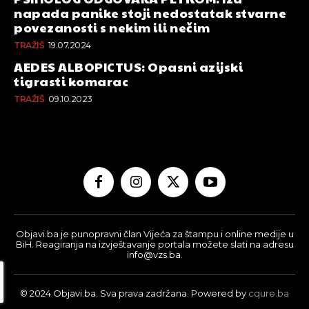
napada panike stoji nedostatak stvarne
povezanosti s nekim ili nečim
TRAŽIŠ
19.07.2024
AEDES ALBOPICTUS: Opasni azijski
tigrasti komarac
TRAŽIŠ
09.10.2023
Objavi.ba je punopravni član Vijeća za štampu i online medije u
BiH. Reagiranja na izvještavanje portala možete slati na adresu
info@vzs.ba.
© 2024 Objavi.ba. Sva prava zadržana. Powered by
cqure.ba