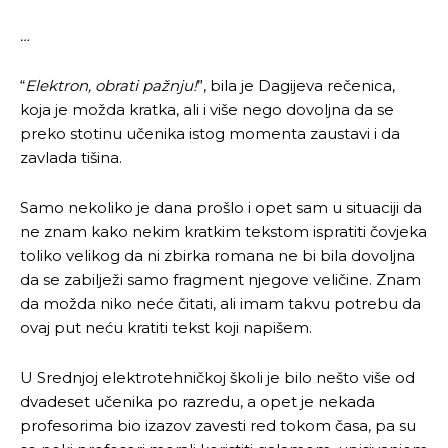
…
“
Elektron, obrati pažnju!
”, bila je Dagijeva rečenica,
koja je možda kratka, ali i više nego dovoljna da se
preko stotinu učenika istog momenta zaustavi i da
zavlada tišina.
Samo nekoliko je dana prošlo i opet sam u situaciji da
ne znam kako nekim kratkim tekstom ispratiti čovjeka
toliko velikog da ni zbirka romana ne bi bila dovoljna
da se zabilježi samo fragment njegove veličine. Znam
da možda niko neće čitati, ali imam takvu potrebu da
ovaj put neću kratiti tekst koji napišem.
U Srednjoj elektrotehničkoj školi je bilo nešto više od
dvadeset učenika po razredu, a opet je nekada
profesorima bio izazov zavesti red tokom časa, pa su