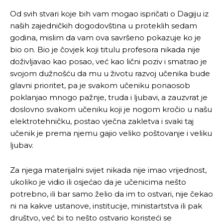
Od svih stvari koje bih vam mogao ispričati o Dagiju iz
naših zajedničkih dogodovština u proteklih sedam
godina, mislim da vam ova savršeno pokazuje ko je
bio on. Bio je čovjek koji titulu profesora nikada nije
doživljavao kao posao, već kao lični poziv i smatrao je
svojom dužnošću da mu u životu razvoj učenika bude
glavni prioritet, pa je svakom učeniku ponaosob
poklanjao mnogo pažnje, truda i ljubavi, a zauzvrat je
doslovno svakom učeniku koji je nogom kročio u našu
elektrotehničku, postao vječna zakletva i svaki taj
učenik je prema njemu gajio veliko poštovanje i veliku
ljubav.
Za njega materijalni svijet nikada nije imao vrijednost,
ukoliko je vidio ili osjećao da je učenicima nešto
potrebno, ili bar samo želio da im to ostvari, nije čekao
ni na kakve ustanove, institucije, ministartstva ili pak
društvo, već bi to nešto ostvario koristeći se