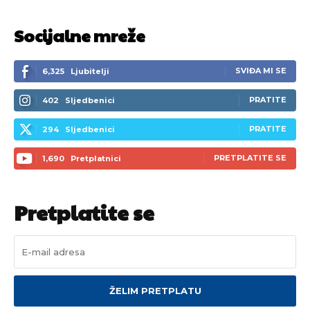
Socijalne mreže
SVIĐA MI SE
6,325
Ljubitelji
PRATITE
402
Sljedbenici
PRATITE
294
Sljedbenici
PRETPLATITE SE
1,690
Pretplatnici
Pretplatite se
ŽELIM PRETPLATU