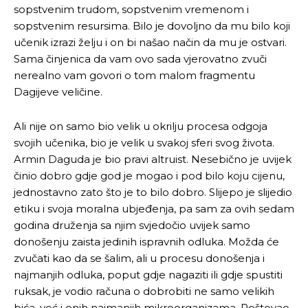
sopstvenim trudom, sopstvenim vremenom i
sopstvenim resursima. Bilo je dovoljno da mu bilo koji
učenik izrazi želju i on bi našao način da mu je ostvari.
Sama činjenica da vam ovo sada vjerovatno zvuči
nerealno vam govori o tom malom fragmentu
Dagijeve veličine.
Ali nije on samo bio velik u okrilju procesa odgoja
svojih učenika, bio je velik u svakoj sferi svog života.
Armin Daguda je bio pravi altruist. Nesebično je uvijek
činio dobro gdje god je mogao i pod bilo koju cijenu,
jednostavno zato što je to bilo dobro. Slijepo je slijedio
etiku i svoja moralna ubjeđenja, pa sam za ovih sedam
godina druženja sa njim svjedočio uvijek samo
donošenju zaista jedinih ispravnih odluka. Možda će
zvučati kao da se šalim, ali u procesu donošenja i
najmanjih odluka, poput gdje nagaziti ili gdje spustiti
ruksak, je vodio računa o dobrobiti ne samo velikih
bića, već i onih najmanjih mikroorganizama. Poštovao