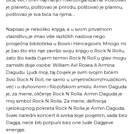
je planetu, poštovao je prirodu, poštovao je planinu,
poštovao je sva bića na njima…
Napisao je nekoliko knjiga, a u svom privatnom
vlasništvu je imao više različitih naslova nego
prosječna biblioteka u Bosni i Hercegovini. Mnogo mi
je žao što eto nije završio svoju knjigu o Rock N Rollu,
zato što kada čujem termin Rock N Roll u glavi mogu
zamisliti dvije osobe: William Axl Rosea ili Armina
Dagudu. Ljudi moji, taj čovjek je svim svojim bićem
živio Rock N Roll, ne samo u umjetničkom/muzičkom,
već i u duhovnom i filozofskom smislu. Armin Daguda
je, za mene, oličenje Rock N Rolla. Armin Daguda je
moj simbol Rock N Rolla. Za mene, definicija
cjelokupnog pokreta Rock N Rolla je Armin Daguda.
Svaki naredni koncert ili svirka koje posjetim, sada bez
Dagija, neće biti potpuni bez one lude Dagijeve
energije.