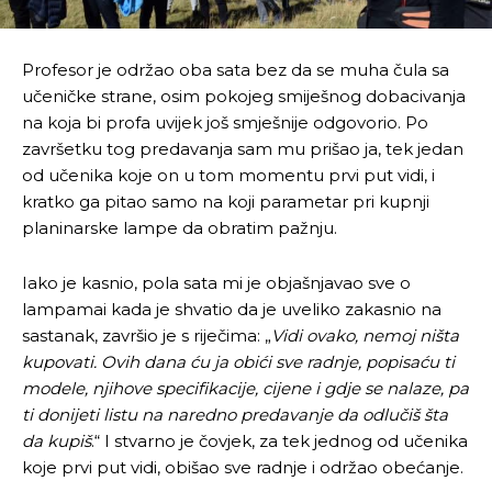
Profesor je održao oba sata bez da se muha čula sa
učeničke strane, osim pokojeg smiješnog dobacivanja
na koja bi profa uvijek još smješnije odgovorio. Po
završetku tog predavanja sam mu prišao ja, tek jedan
od učenika koje on u tom momentu prvi put vidi, i
kratko ga pitao samo na koji parametar pri kupnji
planinarske lampe da obratim pažnju.
Iako je kasnio, pola sata mi je objašnjavao sve o
lampamai kada je shvatio da je uveliko zakasnio na
sastanak, završio je s riječima: „
Vidi ovako, nemoj ništa
kupovati. Ovih dana ću ja obići sve radnje, popisaću ti
modele, njihove specifikacije, cijene i gdje se nalaze, pa
ti donijeti listu na naredno predavanje da odlučiš šta
da kupiš
.“ I stvarno je čovjek, za tek jednog od učenika
koje prvi put vidi, obišao sve radnje i održao obećanje.