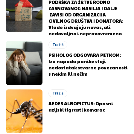
PODRŠKA ZA ŽRTVE RODNO
ZASNOVANOG NASILJA I DALJE
ZAVISI OD ORGANIZACIJA
CIVILNOG DRUŠTVA I DONATORA:
Vlade izdvajaju novac, ali
nedovoljno i nepravovremeno
Tražiš
PSIHOLOG ODGOVARA PETKOM:
Iza napada panike stoji
nedostatak stvarne povezanosti
s nekim ili nečim
Tražiš
AEDES ALBOPICTUS: Opasni
azijski tigrasti komarac