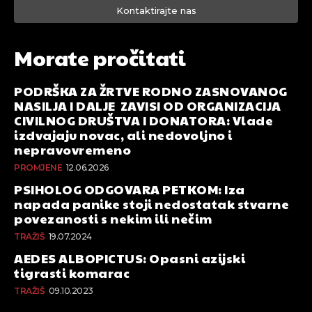
Kontaktirajte nas
Morate pročitati
PODRŠKA ZA ŽRTVE RODNO ZASNOVANOG
NASILJA I DALJE ZAVISI OD ORGANIZACIJA
CIVILNOG DRUŠTVA I DONATORA: Vlade
izdvajaju novac, ali nedovoljno i
nepravovremeno
PROMJENE
12.06.2026
PSIHOLOG ODGOVARA PETKOM: Iza
napada panike stoji nedostatak stvarne
povezanosti s nekim ili nečim
TRAŽIŠ
19.07.2024
AEDES ALBOPICTUS: Opasni azijski
tigrasti komarac
TRAŽIŠ
09.10.2023