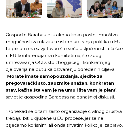
Gospodin Barabas je istaknuo kako postoji mnoštvo
mogućnosti za ulazak u sistem kreiranja politika u EU,
te prisutnima savjetovao što veću uključenost i učešće
u EU konferencijama i komitetima, što zbog
umrežavanja OCD, što zbog jačeg i konkretnijeg
djelovanja na putu ka ostvarenju određenih ciljeva.
“
Morate imate samopouzdanja, sjedite za
pregovarački sto, zauzmite snažan, konkretan
stav, kažite šta vam je na umu i šta vam je plan!
“,
savjet je gospodina Barabasa na današnjoj diskusiji.
“Ponekad se pitam zašto organizacije civilnog društva
trebaju biti uključene u EU procese, jer se ne
osjećamo korisnim, ali onda shvatim koliko je, zapravo,