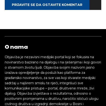
PRIJAVITE SE DA OSTAVITE KOMENTAR
O nama
Objavi.ba je nezavisni medijski portal koji se fokusira na
novinarstvo bazirano na dijalogu i na rješenjima i koji govori
o stvarnom životu ljudi. Objavi.ba svojim nazivom jasno
izražava opredjeljenje da posluži kao platforma za
građansko novinarstvo, za sve vas koji stvarate medijski
sadržaj u najširem smislu te riječi, integrišući sve
komunikacijske pristupe – portal, društvene mreže, živi
dijalog. Objavi.ba izvještava o rezultatima, odnosno o
pozitivnim promjenama u društvu, naročito ističući ulogu
civilnog društva u izgradnji demokratije u Bosni i