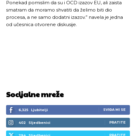
Ponekad pomislim da su i OCD izazov EU, ali zaista
smatram da moramo shvatiti da želimo biti dio
procesa, a ne samo dodatni izazov.” navela je jedna
od učesnica otvorene diskusije.
Socijalne mreže
SVIĐA MI SE
6,325
Ljubitelji
PRATITE
402
Sljedbenici
Pusti priču da živi!
Pusti priču da živi!
PRATITE
294
Sljedbenici