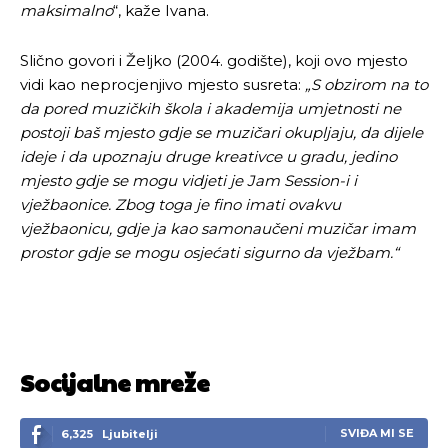
maksimalno
“, kaže Ivana.
Slično govori i Željko (2004. godište), koji ovo mjesto
Ovim putem želimo da vam se zahvalimo što ste
Ovim putem želimo da vam se zahvalimo što ste
vidi kao neprocjenjivo mjesto susreta:
„S obzirom na to
odlučili da pustite Vašu priču da živi, Redakcija
odlučili da pustite Vašu priču da živi, Redakcija
da pored muzičkih škola i akademija umjetnosti ne
Objavi.ba
Objavi.ba
postoji baš mjesto gdje se muzičari okupljaju, da dijele
ideje i da upoznaju druge kreativce u gradu, jedino
mjesto gdje se mogu vidjeti je Jam Session-i i
[wpuf_form id=”7463”]
[wpuf_form id=”7463”]
vježbaonice. Zbog toga je fino imati ovakvu
vježbaonicu, gdje ja kao samonaučeni muzičar imam
prostor gdje se mogu osjećati sigurno da vježbam.“
Socijalne mreže
SVIĐA MI SE
6,325
Ljubitelji