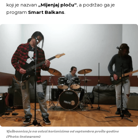
koji je nazvan
„Mijenjaj ploču“
, a podržao ga je
program
Smart Balkans
.
Vježbaonica je na usluzi korisnicima od septembra prošle godine
(Photo: Instagram)