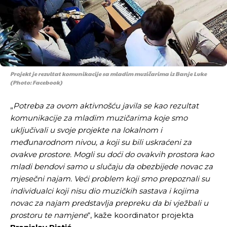
Projekt je rezultat komunikacije sa mladim muzičarima iz Banje Luke
(Photo: Facebook)
„
Potreba za ovom aktivnošću javila se kao rezultat
komunikacije za mladim muzičarima koje smo
uključivali u svoje projekte na lokalnom i
međunarodnom nivou, a koji su bili uskraćeni za
ovakve prostore. Mogli su doći do ovakvih prostora kao
mladi bendovi samo u slučaju da obezbijede novac za
mjesečni najam. Veći problem koji smo prepoznali su
individualci koji nisu dio muzičkih sastava i kojima
novac za najam predstavlja prepreku da bi vježbali u
prostoru te namjene
“, kaže koordinator projekta