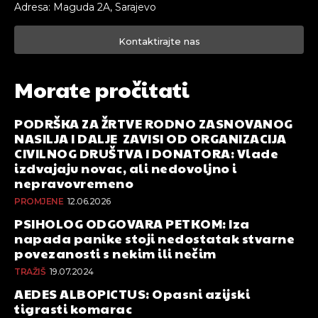
Adresa: Maguda 2A, Sarajevo
Kontaktirajte nas
Morate pročitati
PODRŠKA ZA ŽRTVE RODNO ZASNOVANOG
NASILJA I DALJE ZAVISI OD ORGANIZACIJA
CIVILNOG DRUŠTVA I DONATORA: Vlade
izdvajaju novac, ali nedovoljno i
nepravovremeno
PROMJENE
12.06.2026
PSIHOLOG ODGOVARA PETKOM: Iza
napada panike stoji nedostatak stvarne
povezanosti s nekim ili nečim
TRAŽIŠ
19.07.2024
AEDES ALBOPICTUS: Opasni azijski
tigrasti komarac