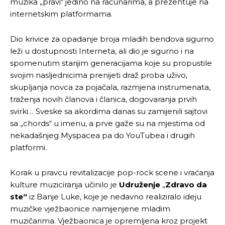
muzika „pravi“ jedino na računarima, a prezentuje na
internetskim platformama.
Dio krivice za opadanje broja mladih bendova sigurno
leži u dostupnosti Interneta, ali dio je sigurno i na
spomenutim starijim generacijama koje su propustile
svojim nasljednicima prenijeti draž proba uživo,
skupljanja novca za pojačala, razmjena instrumenata,
traženja novih članova i članica, dogovaranja prvih
svirki… Sveske sa akordima danas su zamijenili sajtovi
sa „chords“ u imenu, a prve gaže su na mjestima od
nekadašnjeg Myspacea pa do YouTubea i drugih
platformi.
Korak u pravcu revitalizacije pop-rock scene i vraćanja
kulture muziciranja učinilo je
Udruženje
„
Zdravo da
ste“
iz Banje Luke, koje je nedavno realiziralo ideju
muzičke vježbaonice namijenjene mladim
muzičarima. Vježbaonica je opremljena kroz projekt