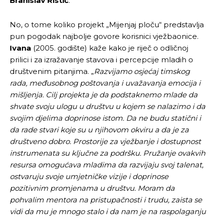
Branislav Ristić
.
No, o tome koliko projekt „Mijenjaj ploču“ predstavlja
pun pogodak najbolje govore korisnici vježbaonice.
Ivana
(2005. godište) kaže kako je riječ o odličnoj
prilici i za izražavanje stavova i percepcije mladih o
društvenim pitanjima. „
Razvijamo osjećaj timskog
rada, međusobnog poštovanja i uvažavanja emocija i
mišljenja. Cilj projekta je da podstaknemo mlade da
shvate svoju ulogu u društvu u kojem se nalazimo i da
svojim djelima doprinose istom. Da ne budu statični i
da rade stvari koje su u njihovom okviru a da je za
društveno dobro. Prostorije za vježbanje i dostupnost
instrumenata su ključne za podršku. Pružanje ovakvih
resursa omogućava mladima da razvijaju svoj talenat,
ostvaruju svoje umjetničke vizije i doprinose
pozitivnim promjenama u društvu. Moram da
pohvalim mentora na pristupačnosti i trudu, zaista se
Pusti priču da živi!
Pusti priču da živi!
vidi da mu je mnogo stalo i da nam je na raspolaganju