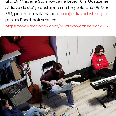
ulici Dr Mladena Stojanovića na broju 10, a Udruženje
„Zdravo da ste“ je dostupno i na broj telefona 051/218-
363, putem e-maila na adresi
oc@zdravodaste.org
ili
putem Facebook stranice
https://www.facebook.com/MuzickaVjezbaonicaZDS
.