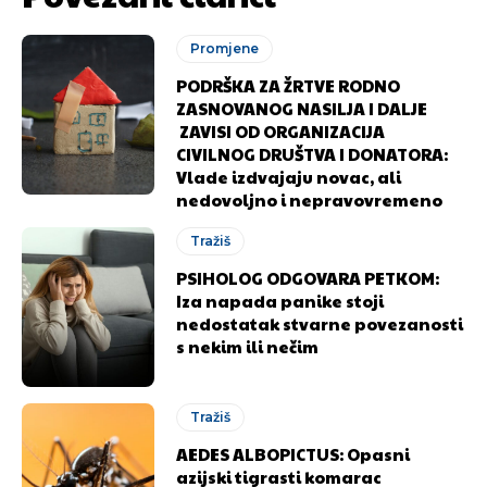
Promjene
PODRŠKA ZA ŽRTVE RODNO
ZASNOVANOG NASILJA I DALJE
ZAVISI OD ORGANIZACIJA
CIVILNOG DRUŠTVA I DONATORA:
Vlade izdvajaju novac, ali
nedovoljno i nepravovremeno
Tražiš
PSIHOLOG ODGOVARA PETKOM:
Iza napada panike stoji
nedostatak stvarne povezanosti
s nekim ili nečim
Tražiš
AEDES ALBOPICTUS: Opasni
azijski tigrasti komarac