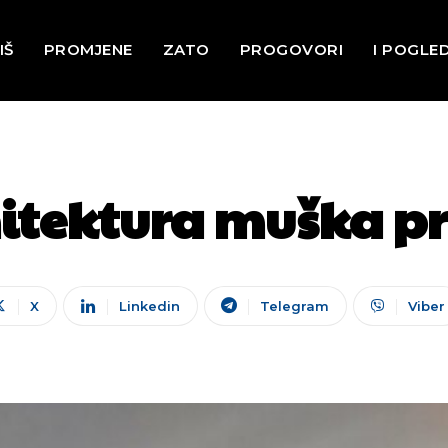
IŠ
PROMJENE
ZATO
PROGOVORI
I POGLE
rhitektura muška pr
X
Linkedin
Telegram
Viber