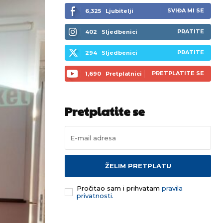
SVIĐA MI SE
6,325
Ljubitelji
PRATITE
402
Sljedbenici
PRATITE
294
Sljedbenici
PRETPLATITE SE
1,690
Pretplatnici
Pretplatite se
ŽELIM PRETPLATU
Pročitao sam i prihvatam
pravila
privatnosti.