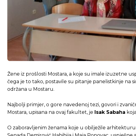
Žene iz prošlosti Mostara, a koje su imale izuzetne 
čega je to tako, postavile su pitanje panelistkinje na s
održana u Mostaru.
Najbolji primjer, o gore navedenoj tezi, govori i zvani
Mostara, upisana na ovaj fakultet, je
Isak Sabaha
koja
O zaboravljenim ženama koje u obilježile arhitekturu M
Senada Demirović Habibija i Maja Popovac, uspješne ar