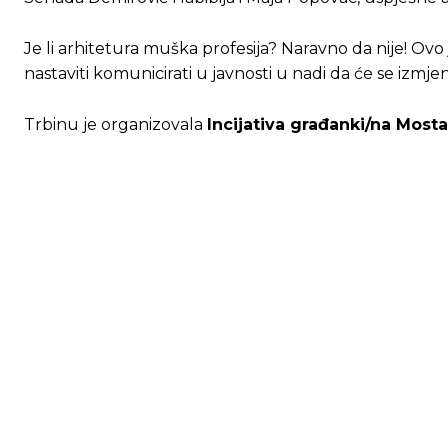
Je li arhitetura muška profesija? Naravno da nije! Ovo j
nastaviti komunicirati u javnosti u nadi da će se izmjeni
Trbinu je organizovala
Incijativa građanki/na Mosta
Ovim putem želimo da vam se zahvalimo što 
Ovim putem želimo da vam se zahvalimo što 
[wpuf_form id=”7463”]
[wpuf_form id=”7463”]