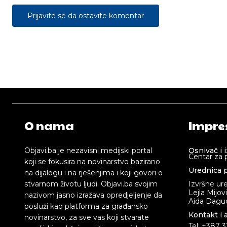
Prijavite se da ostavite komentar
O nama
Impre
Objavi.ba je nezavisni medijski portal
Osnivač i 
Centar za 
koji se fokusira na novinarstvo bazirano
Urednica p
na dijalogu i na rješenjima i koji govori o
stvarnom životu ljudi. Objavi.ba svojim
Izvršne ur
Lejla Mijov
nazivom jasno izražava opredjeljenje da
Aida Dagud
posluži kao platforma za građansko
Kontakt i 
novinarstvo, za sve vas koji stvarate
Tel: +387 