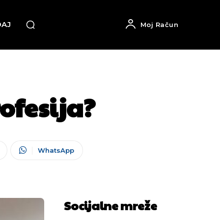
DAJ
Moj Račun
ofesija?
WhatsApp
Socijalne mreže