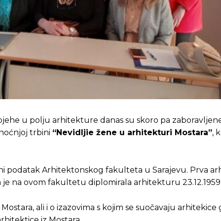
uspjehe u polju arhitekture danas su skoro pa zaboravlje
inoćnjoj trbini
“Nevidljie žene u arhitekturi Mostara”
, 
čni podatak Arhitektonskog fakulteta u Sarajevu. Prva arhi
 je na ovom fakultetu diplomirala arhitekturu 23.12.1959
ostara, ali i o izazovima s kojim se suočavaju arhitekice 
hitektice iz Mostara.