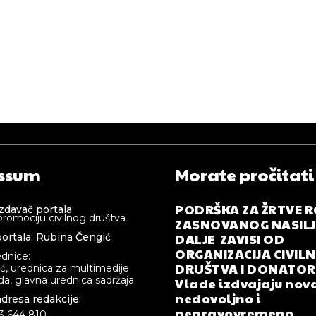
ssum
Morate pročitati
PODRŠKA ZA ŽRTVE 
izdavač portala:
promociju civilnog društva
ZASNOVANOG NASILJA
DALJE ZAVISI OD
ortala: Rubina Čengić
ORGANIZACIJA CIVIL
ednice:
DRUŠTVA I DONATOR
ić, urednica za multimedije
a, glavna urednica sadržaja
Vlade izdvajaju nova
nedovoljno i
adresa redakcije:
nepravovremeno
33 644 810