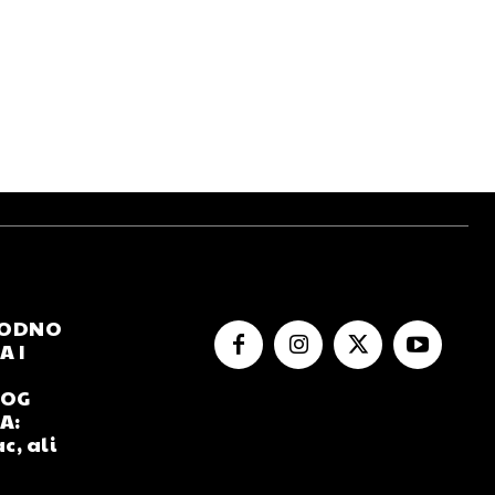
RODNO
 I
NOG
A:
c, ali