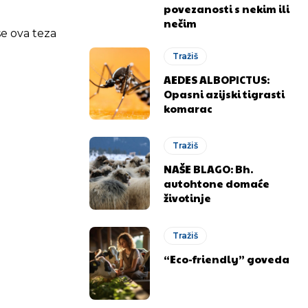
povezanosti s nekim ili
nečim
 se ova teza
Tražiš
AEDES ALBOPICTUS:
Opasni azijski tigrasti
komarac
.ba
.ba
Tražiš
NAŠE BLAGO: Bh.
autohtone domaće
životinje
Tražiš
“Eco-friendly” goveda