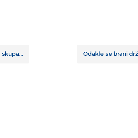
šu skupa…
Odakle se brani dr