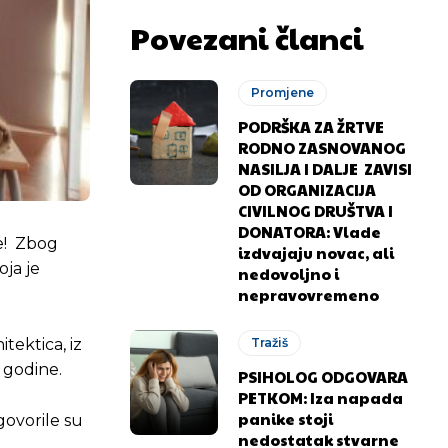
Povezani članci
Promjene
PODRŠKA ZA ŽRTVE
RODNO ZASNOVANOG
NASILJA I DALJE ZAVISI
OD ORGANIZACIJA
CIVILNOG DRUŠTVA I
DONATORA: Vlade
ne! Zbog
izdvajaju novac, ali
koja je
nedovoljno i
nepravovremeno
tektica, iz
Tražiš
 godine.
PSIHOLOG ODGOVARA
PETKOM: Iza napada
panike stoji
govorile su
nedostatak stvarne