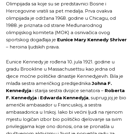
Olimpijada sa koje su se predstavnici Bosne i
Hercegovine vratili sa pet medalja. Prva ovakva
olimpijada je održana 1968. godine u Chicagu, od
1988. je priznata od strane Međunarodnog
olimpijskog komiteta (MOK) a osnivačica ovog
sportskog događaja je
Eunice Mary Kennedy Shriver
– heroina ljudskih prava.
Eunice Kennedy je rođena 10. jula 1921. godine u
gradu Brookline u Massachusettsu kao jedna od
djece moćne političke dinastije Kennedyjevih. Bila je
mlađa sestra američkog predsjednika
Johna F.
Kennedyja
i starija sestra dvojice senatora –
Roberta
F. Kennedyja
i
Edwarda Kennedyja
, suprug joj je bio
američki ambasador u Francuskoj, a sestra
ambasadorica u Irskoj. Iako bi većini ljudi na njenom
mjestu logičan izbor bio političko djelovanje sa svim
privilegijama koje ono donosi, ona se pronašla u
društvenom aktivizmu i život je posvetila radu za