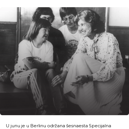
U junu je u Berlinu održana šesnaesta Specijalna