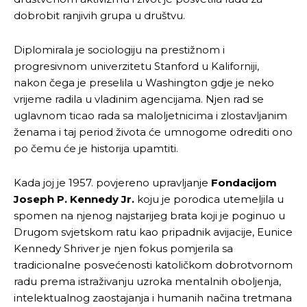
dobrobit ranjivih grupa u društvu.
Diplomirala je sociologiju na prestižnom i
progresivnom univerzitetu Stanford u Kaliforniji,
nakon čega je preselila u Washington gdje je neko
vrijeme radila u vladinim agencijama. Njen rad se
uglavnom ticao rada sa maloljetnicima i zlostavljanim
ženama i taj period života će umnogome odrediti ono
po čemu će je historija upamtiti.
Kada joj je 1957. povjereno upravljanje
Fondacijom
Joseph P. Kennedy Jr.
koju je porodica utemeljila u
spomen na njenog najstarijeg brata koji je poginuo u
Drugom svjetskom ratu kao pripadnik avijacije, Eunice
Kennedy Shriver je njen fokus pomjerila sa
tradicionalne posvećenosti katoličkom dobrotvornom
radu prema istraživanju uzroka mentalnih oboljenja,
intelektualnog zaostajanja i humanih načina tretmana