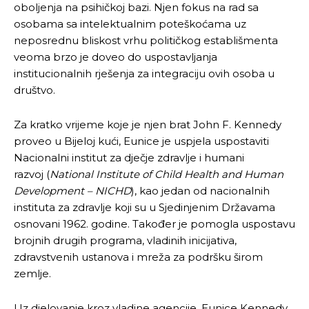
oboljenja na psihičkoj bazi. Njen fokus na rad sa
osobama sa intelektualnim poteškoćama uz
neposrednu bliskost vrhu političkog establišmenta
veoma brzo je doveo do uspostavljanja
institucionalnih rješenja za integraciju ovih osoba u
društvo.
Za kratko vrijeme koje je njen brat John F. Kennedy
proveo u Bijeloj kući, Eunice je uspjela uspostaviti
Nacionalni institut za dječje zdravlje i humani
razvoj (
National Institute of Child Health and Human
Development – NICHD
), kao jedan od nacionalnih
instituta za zdravlje koji su u Sjedinjenim Državama
osnovani 1962. godine. Također je pomogla uspostavu
brojnih drugih programa, vladinih inicijativa,
zdravstvenih ustanova i mreža za podršku širom
zemlje.
Uz djelovanje kroz vladine agencije, Eunice Kennedy