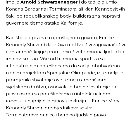
ime je
Arnold Schwarzenegger
i do tad je glumio
Konana Barbarina i Terminatora, ali klan Kennedyjevih
čak i od republikanskog body-buildera zna napraviti
Pusti priču da živi!
Pusti priču da živi!
guvernera demokratske Kalifornije.
Kao što je opisana u oproštajnom govoru, Eunice
Ovim putem želimo da vam se zahvalimo što ste
Ovim putem želimo da vam se zahvalimo što ste
Kennedy Shriver bila je živa molitva, živi zagovarač i živi
odlučili da pustite Vašu priču da živi, Redakcija
odlučili da pustite Vašu priču da živi, Redakcija
centar moći koji je promijenio živote miliona ljudi i dao
Objavi.ba
Objavi.ba
im novi smisao. Više od tri miliona sportista sa
intelektualnim poteškoćama do sad je obuhvaćeno
njenim projektom Specijalne Olimpijade, iz temelja je
promijenila shvatanje ove teme u američkom i
[wpuf_form id=”7463”]
[wpuf_form id=”7463”]
svjetskom društvu, osnovala je brojne institucije za
prava osoba sa poteškoćama u intelektualnom
razvoju i unaprijedila njihovu inkluziju – Eunice Mary
Kennedy Shriver, predsjednikova sestra,
Terminatorova punica i heroina ljudskih prava.