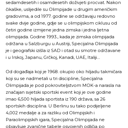
sedamdesetih i osamdesetih doživjeti procvat. Nakon
čikaške, uslijedile su Olimpijade u drugim američkim
gradovima, a od 1977. godine se održavaju redovno
svake dvije godine, gdje se u olimpijskom ciklusu od
četiri godine izmijene jedna zimska i jedna ljetna
olimpijada. Godine 1993., kada je zimska olimpijada
održana u Salzburgu u Austriji, Specijalna Olimpijada
je i geografski izišla iz SAD i otad su smotre održavane
i u Irskoj, Japanu, Grčkoj, Kanadi, UAE, Italiji…
Od događaja koji je 1968. okupio oko hiljadu takmičara
koji su se nadmetali u tri discipline, Specijalna
Olimpijada je pod pokroviteljstvom MOK-a narasla na
značajan svjetski sportski event koji je ove godine
imao 6,500 hiljada sportista iz 190 država, sa 26
sportskih disciplina. U Berlinu su tako podijeljene
4,002 medalje a za razliku od Olimpijskih i
Paraolimpijskih igara, Specijalna Olimpijada ne
objavljuje zvanične tabele osvojenih odličja po