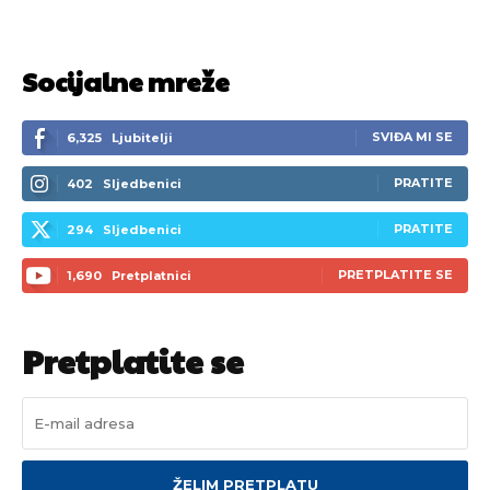
Socijalne mreže
SVIĐA MI SE
6,325
Ljubitelji
PRATITE
402
Sljedbenici
PRATITE
294
Sljedbenici
PRETPLATITE SE
1,690
Pretplatnici
Pretplatite se
ŽELIM PRETPLATU