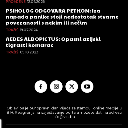
PROMJENE
12.06.2026
PSIHOLOG ODGOVARA PETKOM: Iza
napada panike stoji nedostatak stvarne
povezanosti s nekim ili nečim
TRAŽIŠ
19.07.2024
AEDES ALBOPICTUS: Opasni azijski
tigrasti komarac
TRAŽIŠ
09.10.2023
Objavi.ba je punopravni član Vijeća za štampu i online medije u
BiH. Reagiranja na izvještavanje portala možete slati na adresu
info@vzs.ba.