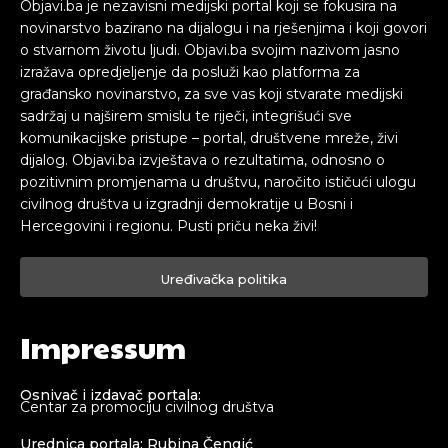
Objavi.ba je nezavisni medijski portal koji se fokusira na
novinarstvo bazirano na dijalogu i na rješenjima i koji govori
o stvarnom životu ljudi. Objavi.ba svojim nazivom jasno
izražava opredjeljenje da posluži kao platforma za
građansko novinarstvo, za sve vas koji stvarate medijski
sadržaj u najširem smislu te riječi, integrišući sve
komunikacijske pristupe – portal, društvene mreže, živi
dijalog. Objavi.ba izvještava o rezultatima, odnosno o
pozitivnim promjenama u društvu, naročito ističući ulogu
civilnog društva u izgradnji demokratije u Bosni i
Hercegovini i regionu. Pusti priču neka živi!
Uređivačka politika
Impressum
Osnivač i izdavač portala:
Centar za promociju civilnog društva
Urednica portala: Rubina Čengić