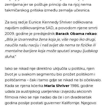
zemljama jer se poštuje princip da na njoj nema
takmičarskog pritiska između zemalja učesnica.
Za svoj rad je Eunice Kennedy Shriver odlikovana
najvišim odlikovanjima SAD, a povodom njene smrti
2009. godine je predsjednik
Barack Obama rekao
:
„
Bila je izvanredna žena koja je, više nego iko drugi,
naučila našu naciju i naš svijet da nema te fizičke ili
mentalne barijere koja može sputati snagu ljudskog
duha.
“
Iako se nikad nije direktno uključila u politiku, njen
život je u svakom segmentu bio prožet politikom i
političarima – čak i tamo gdje se nikad ne bi očekivalo.
Kada se njena kćerka
Maria Shriver
1986. godine
udala za austrijskog useljenika i zvijezdu akcionih
filmova niko se nije nadao da će i on dvadesetak
godina poslije postati guverner Kalifornije. Njegovo