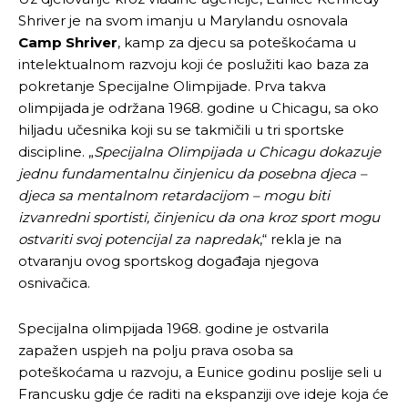
Shriver je na svom imanju u Marylandu osnovala
Camp Shriver
, kamp za djecu sa poteškoćama u
intelektualnom razvoju koji će poslužiti kao baza za
pokretanje Specijalne Olimpijade. Prva takva
olimpijada je održana 1968. godine u Chicagu, sa oko
hiljadu učesnika koji su se takmičili u tri sportske
discipline. „
Specijalna Olimpijada u Chicagu dokazuje
jednu fundamentalnu činjenicu da posebna djeca –
djeca sa mentalnom retardacijom – mogu biti
izvanredni sportisti, činjenicu da ona kroz sport mogu
ostvariti svoj potencijal za napredak
,“ rekla je na
otvaranju ovog sportskog događaja njegova
osnivačica.
Specijalna olimpijada 1968. godine je ostvarila
zapažen uspjeh na polju prava osoba sa
poteškoćama u razvoju, a Eunice godinu poslije seli u
Francusku gdje će raditi na ekspanziji ove ideje koja će