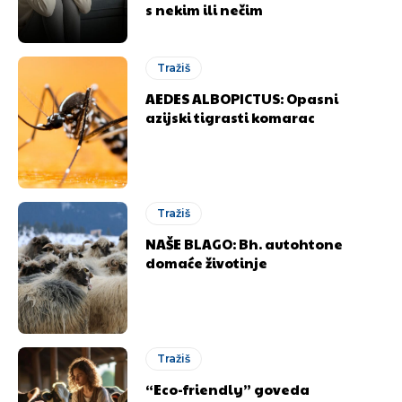
s nekim ili nečim
Tražiš
AEDES ALBOPICTUS: Opasni
azijski tigrasti komarac
Tražiš
NAŠE BLAGO: Bh. autohtone
domaće životinje
Tražiš
“Eco-friendly” goveda