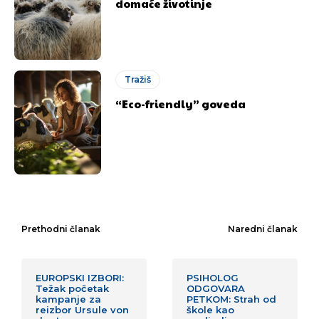
domaće životinje
Tražiš
“Eco-friendly” goveda
Prethodni članak
Naredni članak
EUROPSKI IZBORI:
PSIHOLOG
Težak početak
ODGOVARA
kampanje za
PETKOM: Strah od
reizbor Ursule von
škole kao