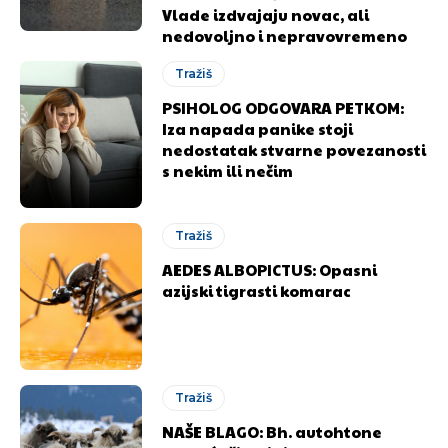
Vlade izdvajaju novac, ali
nedovoljno i nepravovremeno
Tražiš
PSIHOLOG ODGOVARA PETKOM:
Iza napada panike stoji
nedostatak stvarne povezanosti
s nekim ili nečim
Tražiš
AEDES ALBOPICTUS: Opasni
azijski tigrasti komarac
Tražiš
NAŠE BLAGO: Bh. autohtone