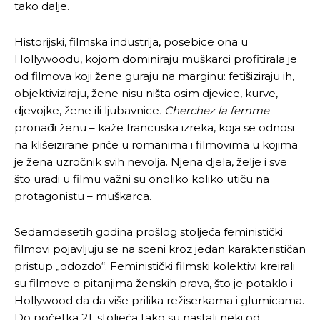
tako dalje.
Historijski, filmska industrija, posebice ona u
Hollywoodu, kojom dominiraju muškarci profitirala je
od filmova koji žene guraju na marginu: fetišiziraju ih,
objektiviziraju, žene nisu ništa osim djevice, kurve,
djevojke, žene ili ljubavnice
. Cherchez la femme
–
pronađi ženu – kaže francuska izreka, koja se odnosi
na klišeizirane priče u romanima i filmovima u kojima
je žena uzročnik svih nevolja. Njena djela, želje i sve
što uradi u filmu važni su onoliko koliko utiču na
protagonistu – muškarca.
Sedamdesetih godina prošlog stoljeća feministički
filmovi pojavljuju se na sceni kroz jedan karakterističan
pristup „odozdo“. Feministički filmski kolektivi kreirali
su filmove o pitanjima ženskih prava, što je potaklo i
Hollywood da da više prilika režiserkama i glumicama.
Do početka 21. stoljeća tako su nastali neki od