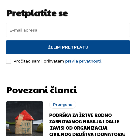
Pretplatite se
Pusti priču da živi!
Pusti priču da živi!
ŽELIM PRETPLATU
Pročitao sam i prihvatam
pravila privatnosti.
Ovim putem želimo da vam se zahvalimo što ste
Ovim putem želimo da vam se zahvalimo što ste
odlučili da pustite Vašu priču da živi, Redakcija
odlučili da pustite Vašu priču da živi, Redakcija
Objavi.ba
Objavi.ba
Povezani članci
Promjene
[wpuf_form id=”7463”]
[wpuf_form id=”7463”]
PODRŠKA ZA ŽRTVE RODNO
ZASNOVANOG NASILJA I DALJE
ZAVISI OD ORGANIZACIJA
CIVILNOG DRUŠTVA I DONATORA: