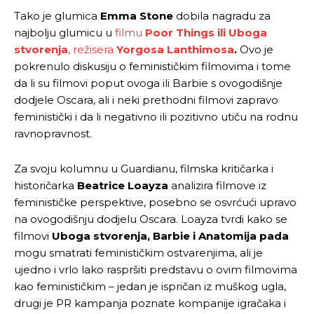
Tako je glumica
Emma Stone
dobila nagradu za
najbolju glumicu u
filmu
Poor Things ili Uboga
stvorenja
, režisera
Yorgosa Lanthimosa
.
Ovo je
pokrenulo diskusiju o feminističkim filmovima i tome
da li su filmovi poput ovoga ili Barbie s ovogodišnje
dodjele Oscara, ali i neki prethodni filmovi zapravo
feministički i da li negativno ili pozitivno utiču na rodnu
ravnopravnost.
Za svoju kolumnu u Guardianu, filmska kritičarka i
historičarka
Beatrice Loayza
analizira filmove iz
feminističke perspektive, posebno se osvrćući upravo
na ovogodišnju dodjelu Oscara. Loayza tvrdi kako se
filmovi
Uboga stvorenja, Barbie i Anatomija pada
mogu smatrati feminističkim ostvarenjima, ali je
ujedno i vrlo lako raspršiti predstavu o ovim filmovima
kao feminističkim – jedan je ispričan iz muškog ugla,
drugi je PR kampanja poznate kompanije igračaka i