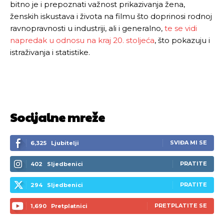
bitno je i prepoznati važnost prikazivanja žena,
ženskih iskustava i života na filmu što doprinosi rodnoj
ravnopravnosti u industriji, ali i generalno,
te se vidi
napredak u odnosu na kraj 20. stoljeća
, što pokazuju i
istraživanja i statistike.
Socijalne mreže
SVIĐA MI SE
6,325
Ljubitelji
PRATITE
402
Sljedbenici
PRATITE
294
Sljedbenici
PRETPLATITE SE
1,690
Pretplatnici