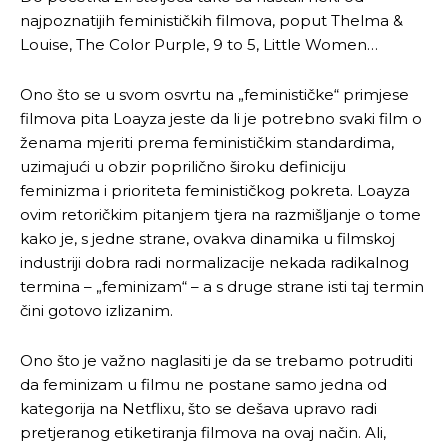
najpoznatijih feminističkih filmova, poput Thelma &
Louise, The Color Purple, 9 to 5, Little Women…
Ono što se u svom osvrtu na „feminističke“ primjese
filmova pita Loayza jeste da li je potrebno svaki film o
ženama mjeriti prema feminističkim standardima,
uzimajući u obzir poprilično široku definiciju
feminizma i prioriteta feminističkog pokreta. Loayza
ovim retoričkim pitanjem tjera na razmišljanje o tome
kako je, s jedne strane, ovakva dinamika u filmskoj
industriji dobra radi normalizacije nekada radikalnog
termina – „feminizam“ – a s druge strane isti taj termin
čini gotovo izlizanim.
Ono što je važno naglasiti je da se trebamo potruditi
da feminizam u filmu ne postane samo jedna od
kategorija na Netflixu, što se dešava upravo radi
pretjeranog etiketiranja filmova na ovaj način. Ali,