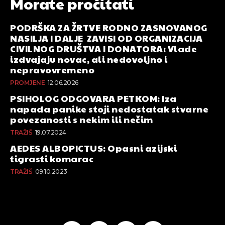
Morate pročitati
PODRŠKA ZA ŽRTVE RODNO ZASNOVANOG
NASILJA I DALJE ZAVISI OD ORGANIZACIJA
CIVILNOG DRUŠTVA I DONATORA: Vlade
izdvajaju novac, ali nedovoljno i
nepravovremeno
PROMJENE
12.06.2026
PSIHOLOG ODGOVARA PETKOM: Iza
napada panike stoji nedostatak stvarne
povezanosti s nekim ili nečim
TRAŽIŠ
19.07.2024
AEDES ALBOPICTUS: Opasni azijski
tigrasti komarac
TRAŽIŠ
09.10.2023