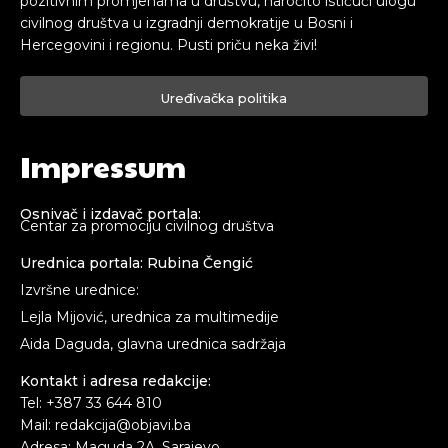
pozitivnim promjenama u društvu, naročito ističući ulogu
civilnog društva u izgradnji demokratije u Bosni i
Hercegovini i regionu. Pusti priču neka živi!
Uređivačka politika
Impressum
Osnivač i izdavač portala:
Centar za promociju civilnog društva
Urednica portala: Rubina Čengić
Izvršne urednice:
Lejla Mijović, urednica za multimedije
Aida Daguda, glavna urednica sadržaja
Kontakt i adresa redakcije:
Tel: +387 33 644 810
Mail: redakcija@objavi.ba
Adresa: Maguda 2A, Sarajevo