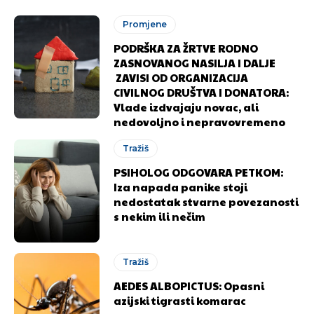
Promjene
PODRŠKA ZA ŽRTVE RODNO
ZASNOVANOG NASILJA I DALJE
ZAVISI OD ORGANIZACIJA
CIVILNOG DRUŠTVA I DONATORA:
Vlade izdvajaju novac, ali
nedovoljno i nepravovremeno
Tražiš
PSIHOLOG ODGOVARA PETKOM:
Iza napada panike stoji
nedostatak stvarne povezanosti
s nekim ili nečim
Tražiš
AEDES ALBOPICTUS: Opasni
azijski tigrasti komarac