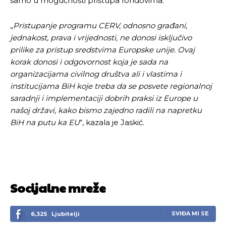
samo u mogućnosti pristupa fondovima.
„
Pristupanje programu CERV, odnosno građani,
jednakost, prava i vrijednosti, ne donosi isključivo
prilike za pristup sredstvima Europske unije. Ovaj
korak donosi i odgovornost koja je sada na
organizacijama civilnog društva ali i vlastima i
institucijama BiH koje treba da se posvete regionalnoj
saradnji i implementaciji dobrih praksi iz Europe u
našoj državi, kako bismo zajedno radili na napretku
BiH na putu ka EU
“, kazala je Jaskić.
Socijalne mreže
Pusti priču da živi!
Pusti priču da živi!
SVIĐA MI SE
6,325
Ljubitelji