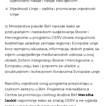
uvjetovano nasilje i nasilje nad djecom
Vrijednosti Unije – zaštita i promicanje vrijednosti
Unije
Iz Ministarstva pravde BiH navode kako se
pristupanjem i nastavkom sudjelovanja Bosne i
Hercegovine u programu CERV otvara mogućnost
kvalitetnije saradnje zemalja regiona i Evropske unije
kroz razmjenu iskustava, informacija, dobrih praksi, sa
ciljem unaprjeđenja međunarodnih odnosa u ovoj
oblasti, bržem integriranju Bosne i Hercegovine u
Evropsku uniju, kao i pripremi za učešće u
strukturalnim i kohezionim fondovima Evropske unije.
Naročitu vrijednost ovog programa prepoznaju u
civilnom sektoru u BiH. Projektna menadžerica
Centra za promociju civilnog društva BiH
Mersiha
Jaskić
napominje kako se značaj CERV-a ne ogleda