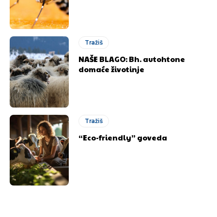
Tražiš
NAŠE BLAGO: Bh. autohtone
domaće životinje
Tražiš
“Eco-friendly” goveda