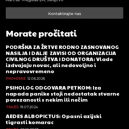
Kontaktirajte nas
Morate pročitati
PODRŠKA ZA ŽRTVE RODNO ZASNOVANOG
NASILJA I DALJE ZAVISI OD ORGANIZACIJA
CIVILNOG DRUŠTVA I DONATORA: Vlade
izdvajaju novac, ali nedovoljno i
nepravovremeno
PROMJENE
12.06.2026
PSIHOLOG ODGOVARA PETKOM: Iza
napada panike stoji nedostatak stvarne
povezanosti s nekim ili nečim
TRAŽIŠ
19.07.2024
AEDES ALBOPICTUS: Opasni azijski
tigrasti komarac