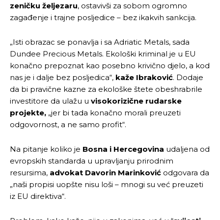
zeničku željezaru
, ostavivši za sobom ogromno
zagađenje i trajne posljedice – bez ikakvih sankcija.
„Isti obrazac se ponavlja i sa Adriatic Metals, sada
Dundee Precious Metals. Ekološki kriminal je u EU
konačno prepoznat kao posebno krivično djelo, a kod
nas je i dalje bez posljedica“,
kaže Ibraković
. Dodaje
da bi pravične kazne za ekološke štete obeshrabrile
investitore da ulažu u
visokorizične rudarske
projekte,
„jer bi tada konačno morali preuzeti
odgovornost, a ne samo profit“.
Na pitanje koliko je
Bosna i Hercegovina
udaljena od
evropskih standarda u upravljanju prirodnim
resursima,
advokat Davorin Marinković
odgovara da
„naši propisi uopšte nisu loši – mnogi su već preuzeti
iz EU direktiva“.