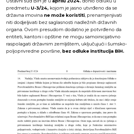
Ustavni sud BiH je u
aprilu 2024.
donio odluku u
predmetu
U-3/24,
kojom je jasno utvrđeno da se
državna imovina
ne može koristiti
, prenamjenjivati
niti dodjeljivati bez saglasnosti nadležnih državnih
organa. Ovom presudom dodatno je potvrđeno da
entiteti, kantoni i opštine ne mogu samoinicijativno
raspolagati državnim zemljištem, uključujući i šumsko-
poljoprivredne površine,
bez odluke institucija BiH.