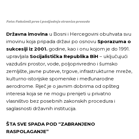
Foto: Faksimil prve i posljednje stranice presude
Državna imovina
u Bosni i Hercegovini obuhvata svu
imovinu koja pripada državi po osnovu
Sporazuma o
sukcesiji iz 2001.
godine, kao i onu kojom je do 1991.
upravljala
Socijalistička Republika BiH
– uključujući
vazdušni prostor, vode, poljoprivredno i šumsko
zemljište, javne puteve, trgove, infrastrukturne mreže,
kulturno-istorijske spomenike i međunarodne
aerodrome. Riječ je o javnim dobrima od opšteg
interesa koja se ne mogu prenijeti u privatno
vlasništvo bez posebnih zakonskih procedura i
saglasnosti državnih institucija.
ŠTA SVE SPADA POD “ZABRANJENO
RASPOLAGANJE”