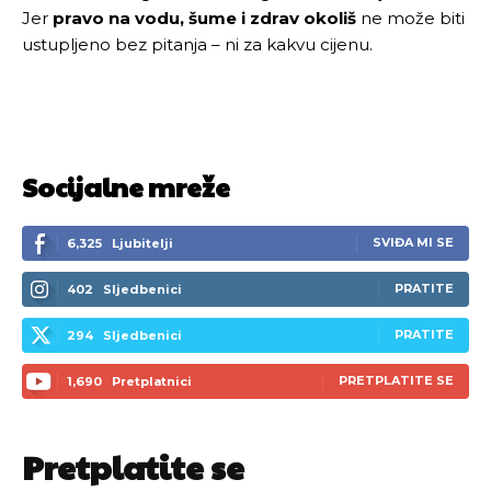
Jer
pravo na vodu, šume i zdrav okoliš
ne može biti
ustupljeno bez pitanja – ni za kakvu cijenu.
Socijalne mreže
SVIĐA MI SE
6,325
Ljubitelji
PRATITE
402
Sljedbenici
PRATITE
294
Sljedbenici
PRETPLATITE SE
1,690
Pretplatnici
Pretplatite se