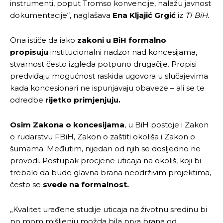
instrumenti, poput Tromso konvencije, nalažu javnost
dokumentacije“, naglašava
Ena Kljajić Grgić
iz
TI BiH.
Ona ističe da iako
zakoni u BiH formalno
propisuju
institucionalni nadzor nad koncesijama,
stvarnost često izgleda potpuno drugačije. Propisi
predviđaju mogućnost raskida ugovora u slučajevima
kada koncesionari ne ispunjavaju obaveze – ali se te
odredbe
rijetko primjenjuju.
Osim Zakona o koncesijama
, u BiH postoje i Zakon
o rudarstvu FBiH, Zakon o zaštiti okoliša i Zakon o
šumama. Međutim, nijedan od njih se dosljedno ne
provodi. Postupak procjene uticaja na okoliš, koji bi
trebalo da bude glavna brana neodrživim projektima,
često se
svede na formalnost.
„Kvalitet urađene studije uticaja na životnu sredinu bi
po mom mišljenju možda bila prva brana od