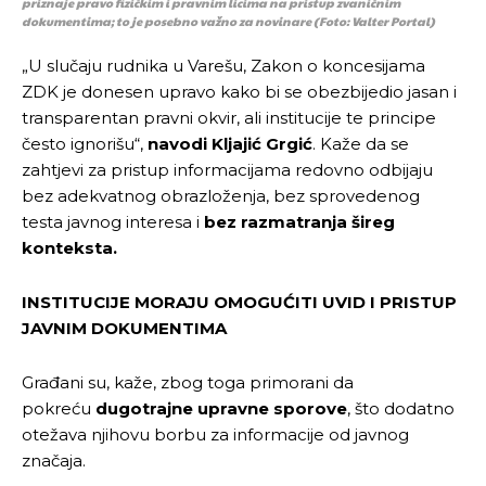
priznaje pravo fizičkim i pravnim licima na pristup zvaničnim
dokumentima; to je posebno važno za novinare
(Foto: Valter Portal)
„U slučaju rudnika u Varešu, Zakon o koncesijama
ZDK je donesen upravo kako bi se obezbijedio jasan i
transparentan pravni okvir, ali institucije te principe
često ignorišu“,
navodi Kljajić Grgić
. Kaže da se
zahtjevi za pristup informacijama redovno odbijaju
bez adekvatnog obrazloženja, bez sprovedenog
testa javnog interesa i
bez razmatranja šireg
konteksta.
INSTITUCIJE MORAJU OMOGUĆITI UVID I PRISTUP
JAVNIM DOKUMENTIMA
Građani su, kaže, zbog toga primorani da
pokreću
dugotrajne upravne sporove
, što dodatno
otežava njihovu borbu za informacije od javnog
značaja.