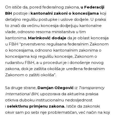
On ističe da, pored federalnog zakona,
u Federaciji
BiH
postoje i
kantonalni zakoni o koncesijama
koji
detaljno regulišu postupke i uslove dodjele. U praksi
to znači da većinu koncesija dodjeljuju kantonalne
vlade, odnosno resorna ministarstva u tim
kantonima.
Marinković dodaje
da je oblast koncesija
u FBiH “prvenstveno regulisana federalnim Zakonom
o koncesijama, odnosno kantonalnim zakonima o
koncesijama koji regulišu koncesije, Zakonom o
rudarstvu FBiH, a u proceduri je i donošenje novog
zakona, dok je zaštita okoliša je uređena federalnim
Zakonom o zaštiti okoliša”.
Sa druge strane,
Damjan Ožegović
iz
Transparency
International BiH
, upozorava da aktuelna praksa
otkriva duboku institucionalnu nedosljednost
i
selektivnu primjenu zakona.
Ističe da zakonski
okvir sam po sebi nije problematičan, već način na koji