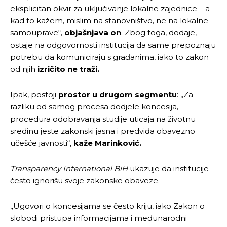
eksplicitan okvir za uključivanje lokalne zajednice – a
kad to kažem, mislim na stanovništvo, ne na lokalne
samouprave“,
objašnjava on
. Zbog toga, dodaje,
ostaje na odgovornosti institucija da same prepoznaju
potrebu da komuniciraju s građanima, iako to zakon
od njih
izričito ne traži.
Ipak, postoji
prostor u drugom segmentu
: „Za
razliku od samog procesa dodjele koncesija,
procedura odobravanja studije uticaja na životnu
sredinu jeste zakonski jasna i predviđa obavezno
učešće javnosti“,
kaže Marinković.
Transparency International BiH
ukazuje da institucije
često ignorišu svoje zakonske obaveze.
„Ugovori o koncesijama se često kriju, iako Zakon o
slobodi pristupa informacijama i međunarodni