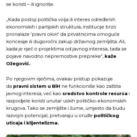
se koristi – ili ignoriše.
„Kada postoji politička volja ili interes određenih
ekonomskih i partijskih struktura, institucije brzo
pronalaze ‘pravni okvir’ da privatnicima omoguće
koncesije ili dugoročni zakup državnog zemljišta. Ali,
kada je riječ o projektima od javnog interesa, tada se
pojave navodno nepremostive prepreke“,
kaže
Ožegović.
Po njegovim riječima, ovakav pristup pokazuje
da
pravni sistem u BiH
ne funkcioniše kao zaštita
javnog interesa, već kao
sredstvo kontrole resursa
i
raspodjele koristi unutar uskih političko-ekonomskih
krugova. Tako se zemljište i šume, umjesto da budu
razvojni potencijal, pretvaraju u oruđe
političkog
uticaja i klijentelizma.