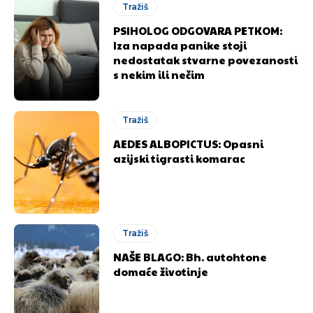
Tražiš
PSIHOLOG ODGOVARA PETKOM:
Iza napada panike stoji
nedostatak stvarne povezanosti
s nekim ili nečim
Tražiš
AEDES ALBOPICTUS: Opasni
azijski tigrasti komarac
Tražiš
NAŠE BLAGO: Bh. autohtone
domaće životinje