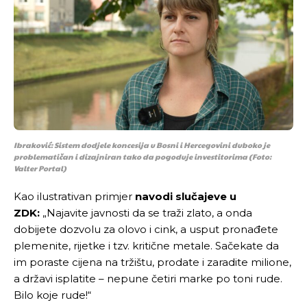
[wpuf_form id=”7463”]
[wpuf_form id=”7463”]
Ibraković: Sistem dodjele koncesija u Bosni i Hercegovini duboko je
problematičan i dizajniran tako da pogoduje investitorima
(Foto:
Valter Portal)
Kao ilustrativan primjer
navodi slučajeve u
ZDK:
„Najavite javnosti da se traži zlato, a onda
dobijete dozvolu za olovo i cink, a usput pronađete
plemenite, rijetke i tzv. kritične metale. Sačekate da
im poraste cijena na tržištu, prodate i zaradite milione,
a državi isplatite – nepune četiri marke po toni rude.
Bilo koje rude!“