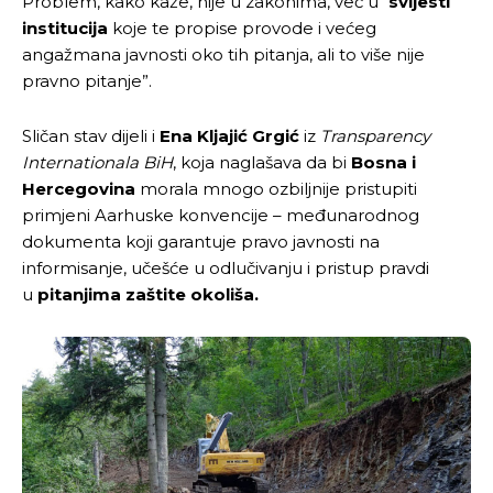
Problem, kako kaže, nije u zakonima, već u “
svijesti
institucija
koje te propise provode i većeg
angažmana javnosti oko tih pitanja, ali to više nije
pravno pitanje”.
Sličan stav dijeli i
Ena Kljajić Grgić
iz
Transparency
Internationala BiH
, koja naglašava da bi
Bosna i
Hercegovina
morala mnogo ozbiljnije pristupiti
primjeni Aarhuske konvencije – međunarodnog
dokumenta koji garantuje pravo javnosti na
informisanje, učešće u odlučivanju i pristup pravdi
u
pitanjima zaštite okoliša.