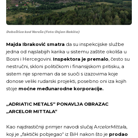
Duboštica kod Vareša (Foto: Dejan Rakita)
Majda Ibraković smatra
da su inspekcijske službe
jedna od najslabijih karika u sistemu zaštite okoliša u
Bosni i Hercegovini.
Inspektora je premalo
, često su
nestručni, skloni političkom i finansijskom pritisku, a
sistem nije spreman da se suoči s izazovima koje
donose veliki rudarski projekti, posebno oni iza kojih
stoje
moćne međunarodne korporacije.
„ADRIATIC METALS“ PONAVLJA OBRAZAC
„ARCELOR MITTALA“
Kao najdrastičniji primjer navodi slučaj A
rcelorMittal
a,
koji je „faktički pobjegao“ iz BiH nakon što je
prodao