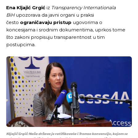
Ena Kljajić Grgić
iz
Transparency Internationala
BiH
upozorava da javni organi u praksi
često
ograničavaju pristup
ugovorima o
koncesijama i srodnim dokumentima, uprkos tome
što zakoni propisuju transparentnost u tim
postupcima.
Kljajić Grgić: Naša država je ratifikovala i Tromso konvenciju, kojom se