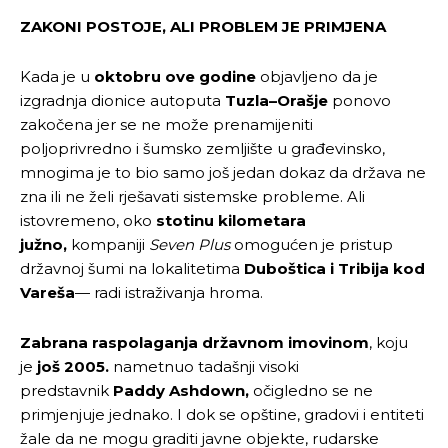
ZAKONI POSTOJE, ALI PROBLEM JE PRIMJENA
Kada je u
oktobru ove godine
objavljeno da je
izgradnja dionice autoputa
Tuzla–Orašje
ponovo
zakočena jer se ne može prenamijeniti
poljoprivredno i šumsko zemljište u građevinsko,
mnogima je to bio samo još jedan dokaz da država ne
zna ili ne želi rješavati sistemske probleme. Ali
istovremeno, oko
stotinu kilometara
južno,
kompaniji
Seven Plus
omogućen je pristup
državnoj šumi na lokalitetima
Duboštica i Tribija kod
Vareša
— radi istraživanja hroma.
Zabrana raspolaganja državnom imovinom
, koju
je
još 2005.
nametnuo tadašnji visoki
predstavnik
Paddy Ashdown,
očigledno se ne
primjenjuje jednako. I dok se opštine, gradovi i entiteti
žale da ne mogu graditi javne objekte, rudarske