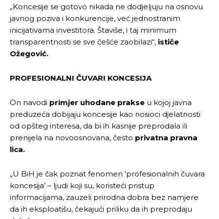
„Koncesije se gotovo nikada ne dodjeljuju na osnovu
javnog poziva i konkurencije, već jednostranim
inicijativama investitora. Štaviše, i taj minimum
transparentnosti se sve češće zaobilazi“,
ističe
Ožegović.
PROFESIONALNI ČUVARI KONCESIJA
On navodi
primjer uhodane prakse
u kojoj javna
preduzeća dobijaju koncesije kao nosioci djelatnosti
od opšteg interesa, da bi ih kasnije preprodala ili
prenijela na novoosnovana, često
privatna pravna
lica.
„U BiH je čak poznat fenomen ‘profesionalnih čuvara
koncesija’ – ljudi koji su, koristeći pristup
informacijama, zauzeli prirodna dobra bez namjere
da ih eksploatišu, čekajući priliku da ih preprodaju