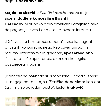
dalje“,
upozorava on.
Majda Ibraković
iz
Eko BiH mreže
smatra da je
sistem
dodjele koncesija u Bosni i
Hercegovini
duboko problematičan i dizajniran tako
da pogoduje investitorima, a ne javnom interesu.
„Država se u tom procesu ponaša više kao agent
privatnih korporacija, nego kao čuvar prirodnih
resursa i interesa svojih građana“,
upozorava ona
.
Posebno ističe apsurdnost ekonomske logike
Pusti priču da živi!
Pusti priču da živi!
postojećeg modela.
„Koncesione naknade su simbolične – negdje iznose
tri, negdje pet posto, a u Zeničko-dobojskom kantonu
Ovim putem želimo da vam se zahvalimo što ste
Ovim putem želimo da vam se zahvalimo što ste
čak i manje od jedan posto“,
kaže Ibraković.
odlučili da pustite Vašu priču da živi, Redakcija
odlučili da pustite Vašu priču da živi, Redakcija
Objavi.ba
Objavi.ba