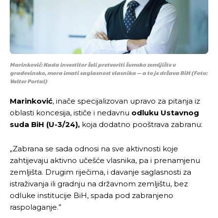
Marinković: Kada investitor želi pretvoriti šumsko zemljište u
građevinsko, mora imati saglasnost vlasnika — a to je država BiH
(Foto:
Valter Portal)
Marinković
, inače specijalizovan upravo za pitanja iz
oblasti koncesija, ističe i nedavnu
odluku Ustavnog
suda BiH (U-3/24),
koja dodatno pooštrava zabranu:
„Zabrana se sada odnosi na sve aktivnosti koje
zahtijevaju aktivno učešće vlasnika, pa i prenamjenu
zemljišta. Drugim riječima, i davanje saglasnosti za
istraživanja ili gradnju na državnom zemljištu, bez
odluke institucije BiH, spada pod zabranjeno
raspolaganje.”