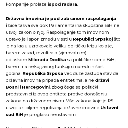
kompanije prolaze
ispod radara.
Državna imovina je pod zabranom raspolaganja
i
biće takva sve dok Parlamentarna skupština BiH ne
usvoji zakon o njoj. Raspolaganje tom imovinom
upravo je i spor između vlasti u
Republici Srpskoj
što
je na kraju uzrokovalo veliku političku krizu koja je,
barem zasad, rezultirala (vjerovatnim)
odlaskom
Milorada Dodika
sa političke scene BiH,
barem na nekoj javnoj funkciji u narednih šest
godina.
Republika Srpska
već duže zastupa stav da
državna imovina pripada entitetima, a ne
državi
Bosni i Hercegovini
, zbog čega se politički
predstavnici iz ovog entiteta protive donošenju
zakona na državnom nivou. Više zakona koje je RS
usvojila s ciljem regulisanja državne imovine
Ustavni
sud BiH
je proglasio neustavnim.