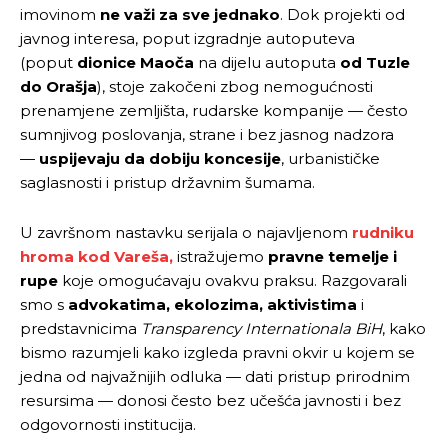
imovinom
ne važi za sve jednako
. Dok projekti od
javnog interesa, poput izgradnje autoputeva
(poput
dionice Maoča
na dijelu autoputa
od Tuzle
do Orašja
), stoje zakočeni zbog nemogućnosti
prenamjene zemljišta, rudarske kompanije — često
sumnjivog poslovanja, strane i bez jasnog nadzora
—
uspijevaju da dobiju koncesije
, urbanističke
saglasnosti i pristup državnim šumama.
U završnom nastavku serijala o najavljenom
rudniku
hroma kod Vareša,
istražujemo
pravne temelje i
rupe
koje omogućavaju ovakvu praksu. Razgovarali
smo s
advokatima, ekolozima, aktivistima
i
predstavnicima
Transparency Internationala BiH
, kako
bismo razumjeli kako izgleda pravni okvir u kojem se
jedna od najvažnijih odluka — dati pristup prirodnim
resursima — donosi često bez učešća javnosti i bez
odgovornosti institucija.