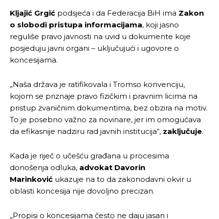
Kljajić Grgić
podsjeća i da Federacija BiH ima
Zakon
o slobodi pristupa informacijama
, koji jasno
reguliše pravo javnosti na uvid u dokumente koje
posjeduju javni organi – uključujući i ugovore o
koncesijama.
„Naša država je ratifikovala i Tromso konvenciju,
kojom se priznaje pravo fizičkim i pravnim licima na
pristup zvaničnim dokumentima, bez obzira na motiv.
To je posebno važno za novinare, jer im omogućava
da efikasnije nadziru rad javnih institucija“,
zaključuje
.
Kada je riječ o učešću građana u procesima
donošenja odluka,
advokat Davorin
Marinković
ukazuje na to da zakonodavni okvir u
oblasti koncesija nije dovoljno precizan.
„Propisi o koncesijama često ne daju jasan i