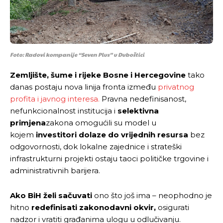
Foto: Radovi kompanije “Seven Plus” u Duboštici
Zemljište, šume i rijeke Bosne i Hercegovine
tako
danas postaju nova linija fronta između
privatnog
profita i javnog interesa.
Pravna nedefinisanost,
nefunkcionalnost institucija i
selektivna
primjena
zakona omogućili su model u
kojem
investitori dolaze do vrijednih resursa
bez
odgovornosti, dok lokalne zajednice i strateški
infrastrukturni projekti ostaju taoci političke trgovine i
administrativnih barijera.
Ako BiH želi sačuvati
ono što još ima – neophodno je
hitno
redefinisati zakonodavni okvir,
osigurati
nadzor i vratiti građanima ulogu u odlučivanju.