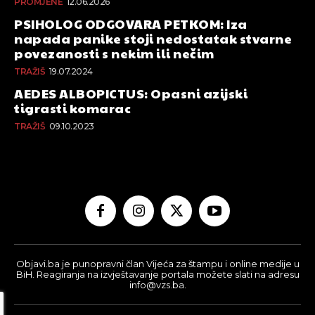
PROMJENE
12.06.2026
PSIHOLOG ODGOVARA PETKOM: Iza
napada panike stoji nedostatak stvarne
povezanosti s nekim ili nečim
TRAŽIŠ
19.07.2024
AEDES ALBOPICTUS: Opasni azijski
tigrasti komarac
TRAŽIŠ
09.10.2023
Objavi.ba je punopravni član Vijeća za štampu i online medije u
BiH. Reagiranja na izvještavanje portala možete slati na adresu
info@vzs.ba.