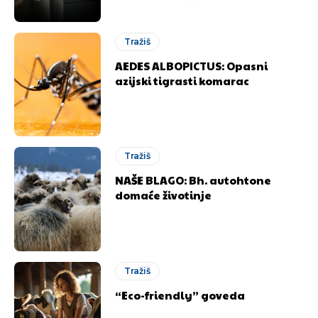
Tražiš
AEDES ALBOPICTUS: Opasni
azijski tigrasti komarac
Tražiš
NAŠE BLAGO: Bh. autohtone
domaće životinje
Tražiš
“Eco-friendly” goveda