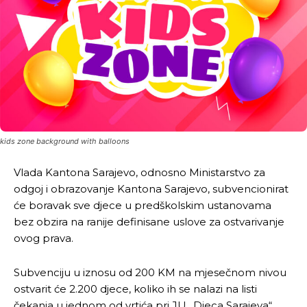
kids zone background with balloons
Vlada Kantona Sarajevo, odnosno Ministarstvo za
odgoj i obrazovanje Kantona Sarajevo, subvencionirat
će boravak sve djece u predškolskim ustanovama
bez obzira na ranije definisane uslove za ostvarivanje
ovog prava.
Subvenciju u iznosu od 200 KM na mjesečnom nivou
ostvarit će 2.200 djece, koliko ih se nalazi na listi
čekanja u jednom od vrtića pri JU „Djeca Sarajeva“