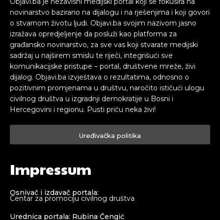
Objavi.ba je nezavisni medijski portal koji se fokusira na
novinarstvo bazirano na dijalogu i na rješenjima i koji govori
o stvarnom životu ljudi. Objavi.ba svojim nazivom jasno
izražava opredjeljenje da posluži kao platforma za
građansko novinarstvo, za sve vas koji stvarate medijski
sadržaj u najširem smislu te riječi, integrišući sve
komunikacijske pristupe – portal, društvene mreže, živi
dijalog. Objavi.ba izvještava o rezultatima, odnosno o
pozitivnim promjenama u društvu, naročito ističući ulogu
civilnog društva u izgradnji demokratije u Bosni i
Hercegovini i regionu. Pusti priču neka živi!
Uređivačka politika
Impressum
Osnivač i izdavač portala:
Centar za promociju civilnog društva
Urednica portala: Rubina Čengić