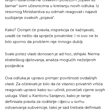
šamar“ svim učesnicima u kreiranju novih odluka. Iz
resornog Ministarstva su odmah reagovali i najavili
suzbijanje ovakvih „pojava“.
Kako? Donijet će pravila, inspekcija će kažnjavati,
uradit će nešto da spriječe privatnike. I ni ovo ne bi
bilo sporno da problem nije mnogo dublji.
Svaki potez vlasti donosen je ad hoc, stihijski. Nema
strateškog djelovanja, analiza mogućih neželjenih
posljedica.
Ova odluka je upravo primjer površnosti ovdašnjih
vlasti. Za očekivati je bilo da će vlasnici privatnih vrtića
reagovati upravo kako su i učinili, povećati cijene svojih
usluga. Vlast u Kantonu Sarajevo, kako je ranije
definisala pravila za roditelje i djecu u svrhu
ostvarivanja subvencije, tako je sad trebala definisati