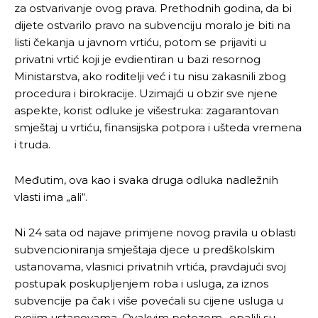
za ostvarivanje ovog prava. Prethodnih godina, da bi
dijete ostvarilo pravo na subvenciju moralo je biti na
listi čekanja u javnom vrtiću, potom se prijaviti u
privatni vrtić koji je evdientiran u bazi resornog
Ministarstva, ako roditelji već i tu nisu zakasnili zbog
procedura i birokracije. Uzimajći u obzir sve njene
aspekte, korist odluke je višestruka: zagarantovan
smještaj u vrtiću, finansijska potpora i ušteda vremena
i truda.
Međutim, ova kao i svaka druga odluka nadležnih
vlasti ima „ali“.
Ni 24 sata od najave primjene novog pravila u oblasti
subvencioniranja smještaja djece u predškolskim
ustanovama, vlasnici privatnih vrtića, pravdajući svoj
postupak poskupljenjem roba i usluga, za iznos
subvencije pa čak i više povećali su cijene usluga u
svojim ustanovama. Ovakvim potezom „opalili su