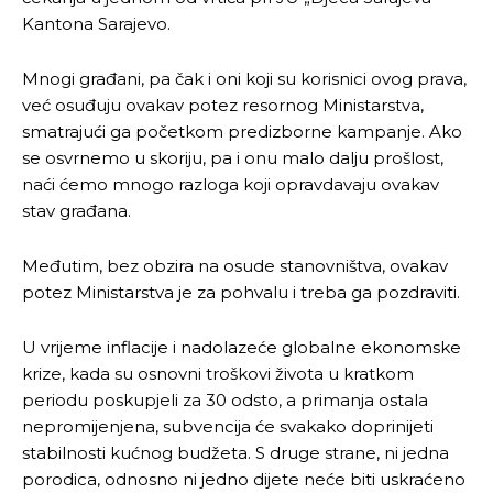
Kantona Sarajevo.
Mnogi građani, pa čak i oni koji su korisnici ovog prava,
već osuđuju ovakav potez resornog Ministarstva,
smatrajući ga početkom predizborne kampanje. Ako
se osvrnemo u skoriju, pa i onu malo dalju prošlost,
naći ćemo mnogo razloga koji opravdavaju ovakav
stav građana.
Međutim, bez obzira na osude stanovništva, ovakav
potez Ministarstva je za pohvalu i treba ga pozdraviti.
U vrijeme inflacije i nadolazeće globalne ekonomske
krize, kada su osnovni troškovi života u kratkom
periodu poskupjeli za 30 odsto, a primanja ostala
nepromijenjena, subvencija će svakako doprinijeti
stabilnosti kućnog budžeta. S druge strane, ni jedna
porodica, odnosno ni jedno dijete neće biti uskraćeno