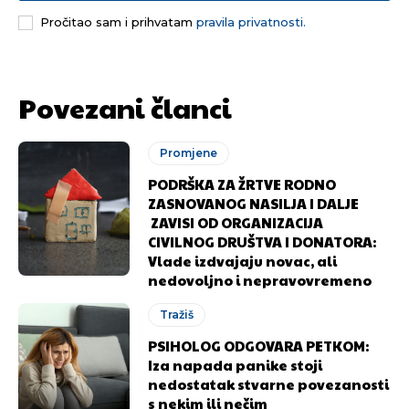
Pročitao sam i prihvatam
pravila privatnosti.
[wpuf_form id=”7463”]
[wpuf_form id=”7463”]
Povezani članci
Promjene
PODRŠKA ZA ŽRTVE RODNO
ZASNOVANOG NASILJA I DALJE
ZAVISI OD ORGANIZACIJA
CIVILNOG DRUŠTVA I DONATORA:
Vlade izdvajaju novac, ali
nedovoljno i nepravovremeno
Tražiš
PSIHOLOG ODGOVARA PETKOM:
Iza napada panike stoji
nedostatak stvarne povezanosti
s nekim ili nečim