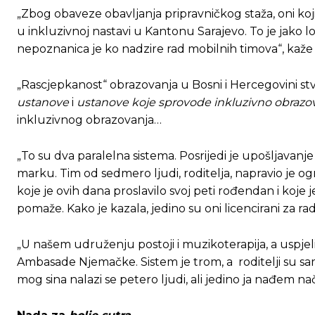
„Zbog obaveze obavljanja pripravničkog staža, oni koj
u inkluzivnoj nastavi u Kantonu Sarajevo. To je jako lo
nepoznanica je ko nadzire rad mobilnih timova“, kaže 
„Rascjepkanost“ obrazovanja u Bosni i Hercegovini st
ustanove
i
ustanove koje sprovode inkluzivno obrazo
inkluzivnog obrazovanja…
„To su dva paralelna sistema. Posrijedi je upošljavanje
marku. Tim od sedmero ljudi, roditelja, napravio je o
koje je ovih dana proslavilo svoj peti rođendan i koje
pomaže. Kako je kazala, jedino su oni licencirani za r
„U našem udruženju postoji i muzikoterapija, a uspje
Ambasade Njemačke. Sistem je trom, a roditelji su sam
mog sina nalazi se petero ljudi, ali jedino ja nađem nač