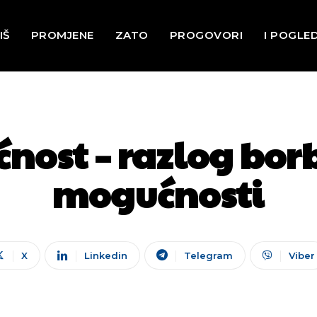
IŠ
PROMJENE
ZATO
PROGOVORI
I POGLE
ćnost – razlog bor
mogućnosti
X
Linkedin
Telegram
Viber