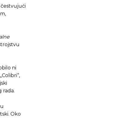
učestvujući
om,
alne
strojstvu
bilo ni
Colibri“,
ski
 rada.
ku
tski. Oko