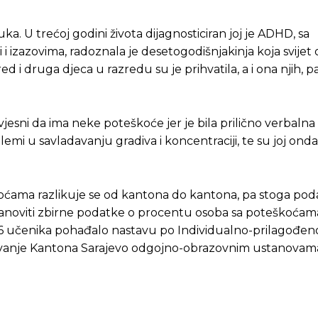
. U trećoj godini života dijagnosticiran joj je ADHD, sa
 i izazovima, radoznala je desetogodišnjakinja koja svijet
i druga djeca u razredu su je prihvatila, a i ona njih, p
jesni da ima neke poteškoće jer je bila prilično verbalna 
blemi u savladavanju gradiva i koncentraciji, te su joj onda
oćama razlikuje se od kantona do kantona, pa stoga poda
anoviti zbirne podatke o procentu osoba sa poteškoćama
06 učenika pohađalo nastavu po Individualno-prilagođe
azovanje Kantona Sarajevo odgojno-obrazovnim ustanovam