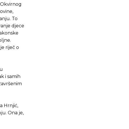
m Okvirnog
ovine,
anju. To
vanje djece
zakonske
ljne.
e riječ o
 u
ak i samih
 završenim
a Hrnjić,
u. Ona je,