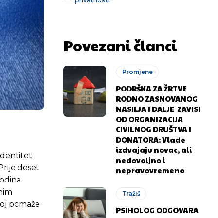
Povezani članci
Promjene
PODRŠKA ZA ŽRTVE
RODNO ZASNOVANOG
NASILJA I DALJE ZAVISI
OD ORGANIZACIJA
CIVILNOG DRUŠTVA I
DONATORA: Vlade
izdvajaju novac, ali
identitet
nedovoljno i
Prije deset
nepravovremeno
godina
lnim
Tražiš
 joj pomaže
PSIHOLOG ODGOVARA