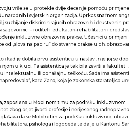
oju vrše se u protekle dvije decenije pomoću primjene 
eđunarodnih i svjetskih organizacija. Uprkos snažnom a
lj suzbijanje diskriminirajućih obrazovnih i društvenih pra
sagovornici – roditelji, edukatori-rehabilitatori i predstav
ođenje inkluzivne obrazovne prakse. Učesnici u primjeni
ke od „slova na papiru“ do stvarne prakse u bh. obrazova
i kad je dobila prvu asistenticu u nastavi, nije joj se dop
 s njom u klupi. Ta asistentica je tek bila završila fakultet i
ku intelektualnu ili ponašajnu teškoću. Sada ima asistent
e napredovala“, kaže Zana, koja je zakonska starateljica un
Pusti priču da živi!
Pusti priču da živi!
ica, zaposlena u Mobilnom timu za podršku inkluzivnom
titet zbog osjetljivosti profesije i neriješenog radnopravn
ste odlučili da pustite Vašu priču da živi, Redakcija Objavi
ste odlučili da pustite Vašu priču da živi, Redakcija Objavi
aglašava da se Mobilni tim za podršku inkluzivnog obraz
rehabilitatora, psihologa i logopeda te da je u Kantonu Sa