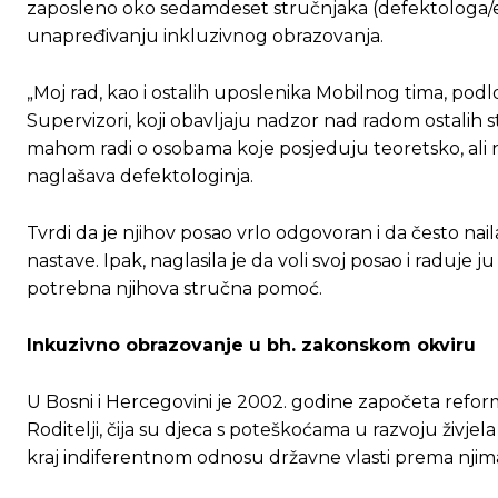
zaposleno oko sedamdeset stručnjaka (defektologa/ed
unapređivanju inkluzivnog obrazovanja.
[wpuf_form id=”7463”]
[wpuf_form id=”7463”]
„Moj rad, kao i ostalih uposlenika Mobilnog tima, podl
Supervizori, koji obavljaju nadzor nad radom ostalih s
mahom radi o osobama koje posjeduju teoretsko, ali n
naglašava defektologinja.
Tvrdi da je njihov posao vrlo odgovoran i da često na
nastave. Ipak, naglasila je da voli svoj posao i raduje 
potrebna njihova stručna pomoć.
Inkuzivno obrazovanje u bh. zakonskom okviru
U Bosni i Hercegovini je 2002. godine započeta refor
Roditelji, čija su djeca s poteškoćama u razvoju živjel
kraj indiferentnom odnosu državne vlasti prema njim