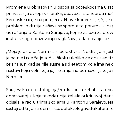
Promjene u obrazovanju osoba sa poteškoćama u razv
prihvatanja evropskih praksi, obaveza i standarda m
Evropske unije na primjeni UN-ove konvencije, čiji je ci
problem inkluzije rješava se sporo, a to potvrđuju naši 
udruženja u Kantonu Sarajevo, koji se zalažu za prov
inkluzivnog obrazovanja naglašavaju da postoje razli
„Moja je unuka Nermina hiperaktivna. Ne drži ju mjesto 
je od nje i nije željela ići u školu ukoliko će ona sjediti
priznala, nikad se nije susrela s djetetom koje ima ne
nastavi koju voli i koja joj neizmjerno pomaže i jako j
Nermini.
Sarajevska defektologinja/edukatorica-rehabilitator
obrazovanju, koja također nije željela otkriti svoj iden
Ovim putem želimo da vam se zahvalimo što 
Ovim putem želimo da vam se zahvalimo što 
opisala je rad u trima školama u Kantonu Sarajevo. N
sastoji od triju stručnih lica: defektologa/edukatora-