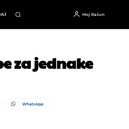
DAJ
Moj Račun
be za jednake
WhatsApp