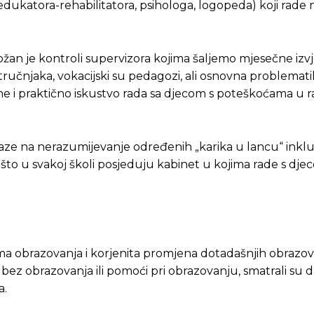
ukatora-rehabilitatora, psihologa, logopeda) koji rade 
ožan je kontroli supervizora kojima šaljemo mjesečne izvj
tručnjaka, vokacijski su pedagozi, ali osnovna problematik
e i praktično iskustvo rada sa djecom s poteškoćama u r
ilaze na nerazumijevanje određenih „karika u lancu“ inkl
ju što u svakoj školi posjeduju kabinet u kojima rade s dje
ma obrazovanja i korjenita promjena dotadašnjih obrazovn
a bez obrazovanja ili pomoći pri obrazovanju, smatrali su 
a.