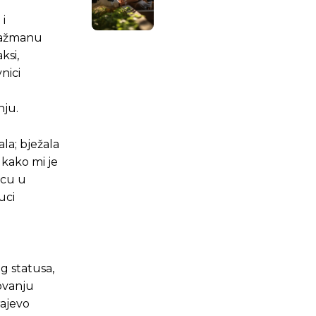
i
ngažmanu
ksi,
nici
nju.
ala; bježala
, kako mi je
icu u
uci
og statusa,
.ba
.ba
ovanju
rajevo