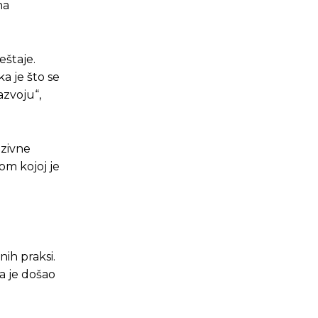
na
eštaje.
a je što se
azvoju“,
uzivne
com kojoj je
ih praksi.
da je došao