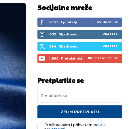
Socijalne mreže
SVIĐA MI SE
6,325
Ljubitelji
PRATITE
402
Sljedbenici
PRATITE
294
Sljedbenici
PRETPLATITE SE
1,690
Pretplatnici
Pretplatite se
ŽELIM PRETPLATU
Pročitao sam i prihvatam
pravila
privatnosti.