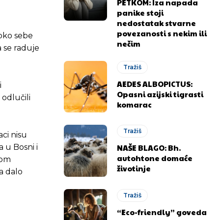
PETKOM: Iza napada
panike stoji
nedostatak stvarne
povezanosti s nekim ili
 oko sebe
nečim
a se raduje
Tražiš
AEDES ALBOPICTUS:
i
Opasni azijski tigrasti
 odlučili
komarac
Tražiš
ci nisu
NAŠE BLAGO: Bh.
 u Bosni i
autohtone domaće
nom
životinje
a dalo
Tražiš
“Eco-friendly” goveda