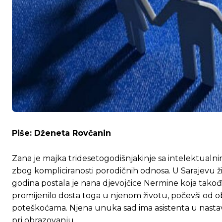
Piše: Dženeta Rovčanin
Zana je majka tridesetogodišnjakinje sa intelektualni
zbog kompliciranosti porodičnih odnosa. U Sarajevu živ
godina postala je nana djevojčice Nermine koja takođ
promijenilo dosta toga u njenom životu, počevši od 
poteškoćama. Njena unuka sad ima asistenta u nastavi
pri obrazovanju.