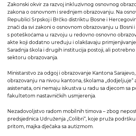
Zakonski okvir za razvoj inkluzivnog osnovnog obraz
zakona o osnovnom i srednjem obrazovanju. Na osnov
Republici Srpskoj i Brčko distriktu Bosne i Hercegovin
znači da svi zakoni o osnovnom obrazovanju u Bosni i
s poteškoćama u razvoju u redovno osnovno obrazov
akte koji dodatno uređuju i olakšavaju primjenjivanje
Saradnja škola i drugih institucija postoji, ali potrebn
sektoru obrazovanja.
Ministarstvo za odgoj i obrazovanje Kantona Sarajevo,
obrazovanju na nivou kantona, školama „dodjeljuje“ asi
asistenata, oni nemaju iskustva u radu sa djecom sa p
fakultetom nastavničkih usmjerenja.
Nezadovoljstvo radom mobilnih timova – zbog nepostoja
predsjednica Udruženja „Colibri“, koje pruža podršk
pritom, majka dječaka sa autizmom.