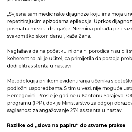
„Svjesna sam medicinske dijagnoze koju ima moja unuka
repetitirajućim epizodama epilepsije. Uprkos dijagnozi
posmatra mrvicu drugačije. Nermina pohađa peti razred 
svakom školskom danu“, kaže Zana.
Naglašava da na početku ni ona ni porodica nisu bili sv
koherentna, ali je učiteljica primijetila da postoje pro
dodijeliti asistenta u nastavi.
Metodologija prilikom evidentiranja učenika s potešk
podložni usporedbama. S tim u vezi, nije moguće ust
Hercegovini. Prošle je godine u Kantonu Sarajevo 7
programu (IPP), dok je Ministarstvo za odgoj i obr
saglasnost za angažovanje 274 asistenta u nastavi.
Razlike od „slova na papiru“ do stvarne prakse