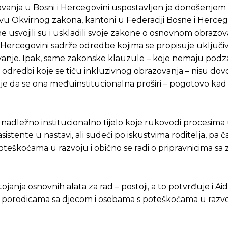
ovanja u Bosni i Hercegovini uspostavljen je donošenje
u Okvirnog zakona, kantoni u Federaciji Bosne i Herceg
e usvojili su i uskladili svoje zakone o osnovnom obrazov
 Hercegovini sadrže odredbe kojima se propisuje uključi
anje. Ipak, same zakonske klauzule – koje nemaju pod
 odredbi koje se tiču inkluzivnog obrazovanja – nisu dovo
o je da se ona međuinstitucionalna proširi – pogotovo kad j
 nadležno institucionalno tijelo koje rukovodi procesima
stente u nastavi, ali sudeći po iskustvima roditelja, pa č
oteškoćama u razvoju i obično se radi o pripravnicima sa
nja osnovnih alata za rad – postoji, a to potvrđuje i Aid
u porodicama sa djecom i osobama s poteškoćama u razvoj