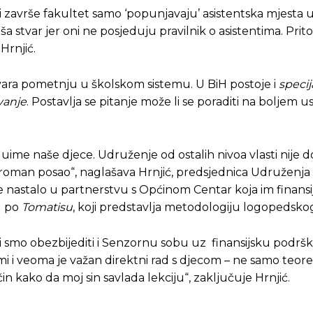
i završe fakultet samo ‘popunjavaju’ asistentska mjesta 
ša stvar jer oni ne posjeduju pravilnik o asistentima. Prit
Hrnjić.
vara pometnju u školskom sistemu. U BiH postoje i
specij
vanje
. Postavlja se pitanje može li se poraditi na boljem u
 uime naše djece. Udruženje od ostalih nivoa vlasti nije do
groman posao“, naglašava Hrnjić, predsjednica Udruženja „
 je nastalo u partnerstvu s Općinom Centar koja im finansij
ad po
Tomatisu
, koji predstavlja metodologiju logopedskog
li smo obezbijediti i Senzornu sobu uz finansijsku podrš
i i veoma je važan direktni rad s djecom – ne samo teore
in kako da moj sin savlada lekciju“, zaključuje Hrnjić.