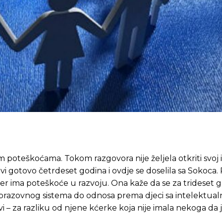
m poteškoćama. Tokom razgovora nije željela otkriti svoj 
i gotovo četrdeset godina i ovdje se doselila sa Sokoca. 
er ima poteškoće u razvoju. Ona kaže da se za trideset 
obrazovnog sistema do odnosa prema djeci sa intelektua
 – za razliku od njene kćerke koja nije imala nekoga da