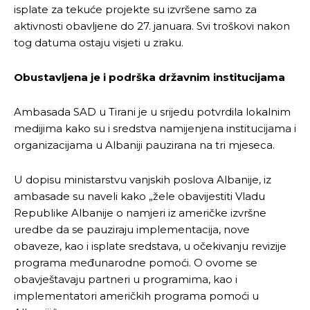
isplate za tekuće projekte su izvršene samo za
Ovim putem želimo da vam se zahvalimo što ste
Ovim putem želimo da vam se zahvalimo što ste
aktivnosti obavljene do 27. januara. Svi troškovi nakon
odlučili da pustite Vašu priču da živi, Redakcija
odlučili da pustite Vašu priču da živi, Redakcija
tog datuma ostaju visjeti u zraku.
Objavi.ba
Objavi.ba
Obustavljena je i podrška državnim institucijama
Ambasada SAD u Tirani je u srijedu potvrdila lokalnim
[wpuf_form id=”7463”]
[wpuf_form id=”7463”]
medijima kako su i sredstva namijenjena institucijama i
organizacijama u Albaniji pauzirana na tri mjeseca.
U dopisu ministarstvu vanjskih poslova Albanije, iz
ambasade su naveli kako „žele obavijestiti Vladu
Republike Albanije o namjeri iz američke izvršne
uredbe da se pauziraju implementacija, nove
obaveze, kao i isplate sredstava, u očekivanju revizije
programa međunarodne pomoći. O ovome se
obavještavaju partneri u programima, kao i
implementatori američkih programa pomoći u