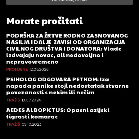
Morate pročitati
PODRŠKA ZA ŽRTVE RODNO ZASNOVANOG
NASILJA I DALJE ZAVISI OD ORGANIZACIJA
CIVILNOG DRUŠTVA I DONATORA: Vlade
izdvajaju novac, ali nedovoljno i
nepravovremeno
PROMJENE
12.06.2026
PSIHOLOG ODGOVARA PETKOM: Iza
napada panike stoji nedostatak stvarne
povezanosti s nekim ili nečim
TRAŽIŠ
19.07.2024
AEDES ALBOPICTUS: Opasni azijski
tigrasti komarac
TRAŽIŠ
09.10.2023