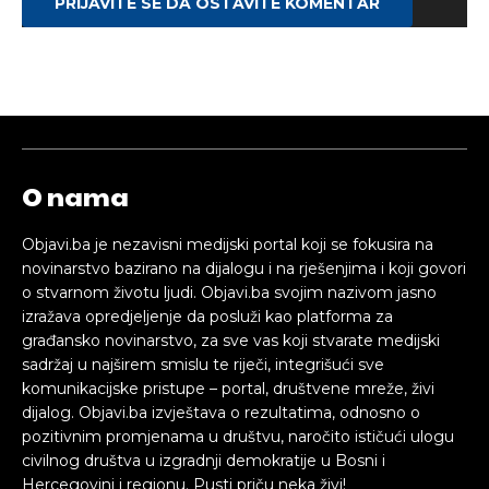
PRIJAVITE SE DA OSTAVITE KOMENTAR
O nama
Objavi.ba je nezavisni medijski portal koji se fokusira na
novinarstvo bazirano na dijalogu i na rješenjima i koji govori
o stvarnom životu ljudi. Objavi.ba svojim nazivom jasno
izražava opredjeljenje da posluži kao platforma za
građansko novinarstvo, za sve vas koji stvarate medijski
sadržaj u najširem smislu te riječi, integrišući sve
komunikacijske pristupe – portal, društvene mreže, živi
dijalog. Objavi.ba izvještava o rezultatima, odnosno o
pozitivnim promjenama u društvu, naročito ističući ulogu
civilnog društva u izgradnji demokratije u Bosni i
Hercegovini i regionu. Pusti priču neka živi!