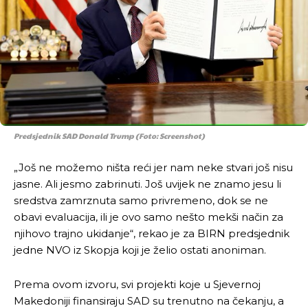
Predsjednik SAD Donald Trump (Foto: Screenshot)
„Još ne možemo ništa reći jer nam neke stvari još nisu
jasne. Ali jesmo zabrinuti. Još uvijek ne znamo jesu li
sredstva zamrznuta samo privremeno, dok se ne
obavi evaluacija, ili je ovo samo nešto mekši način za
njihovo trajno ukidanje“, rekao je za BIRN predsjednik
jedne NVO iz Skopja koji je želio ostati anoniman.
Pusti priču da živi!
Pusti priču da živi!
Prema ovom izvoru, svi projekti koje u Sjevernoj
Makedoniji finansiraju SAD su trenutno na čekanju, a