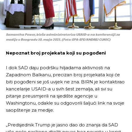
Samantha Power, bivša administratorica USAID-a na konferenciji za
medije u Beogradu 10. maja 2023. (Foto: EPA-EFE/ANDREJ CUKIC)
Nepoznat broj projekata koji su pogođeni
I dok SAD daju podršku hiljadama aktivnosti na
Zapadnom Balkanu, precizan broj projekata koji će
biti pogođeni se još uvijek ne zna. BIRN je kontaktirao
kancelarije USAID-a u svih šest zemalja, ali svi su
pitanje preusmjerili na sjedište agencije u
Washingtonu, odakle su odgovorili šaljući link na svoje
saopštenje za medije.
„Predsjednik Trump je jasno dao do znanja da SAD
više neće naslijepo dijeliti novac bez povrata u korist