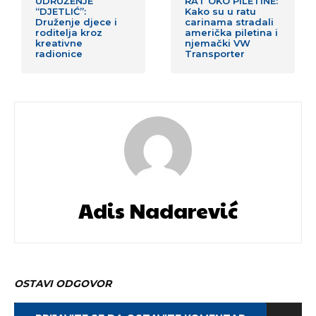
UDRUŽENJE
RAT OKO PILETINE:
“DJETLIĆ”:
Kako su u ratu
Druženje djece i
carinama stradali
roditelja kroz
američka piletina i
kreativne
njemački VW
radionice
Transporter
Adis Nadarević
OSTAVI ODGOVOR