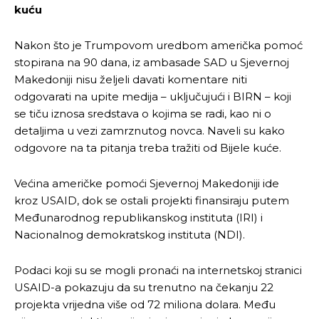
kuću
Nakon što je Trumpovom uredbom američka pomoć
stopirana na 90 dana, iz ambasade SAD u Sjevernoj
Makedoniji nisu željeli davati komentare niti
odgovarati na upite medija – uključujući i BIRN – koji
se tiču iznosa sredstava o kojima se radi, kao ni o
detaljima u vezi zamrznutog novca. Naveli su kako
odgovore na ta pitanja treba tražiti od Bijele kuće.
Većina američke pomoći Sjevernoj Makedoniji ide
kroz USAID, dok se ostali projekti finansiraju putem
Međunarodnog republikanskog instituta (IRI) i
Nacionalnog demokratskog instituta (NDI).
Podaci koji su se mogli pronaći na internetskoj stranici
USAID-a pokazuju da su trenutno na čekanju 22
projekta vrijedna više od 72 miliona dolara. Među