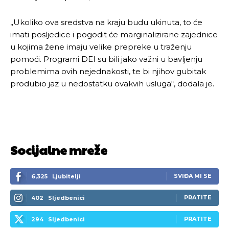
„Ukoliko ova sredstva na kraju budu ukinuta, to će
imati posljedice i pogodit će marginalizirane zajednice
u kojima žene imaju velike prepreke u traženju
pomoći. Programi DEI su bili jako važni u bavljenju
problemima ovih nejednakosti, te bi njihov gubitak
produbio jaz u nedostatku ovakvih usluga“, dodala je.
Socijalne mreže
SVIĐA MI SE
6,325
Ljubitelji
PRATITE
402
Sljedbenici
PRATITE
294
Sljedbenici