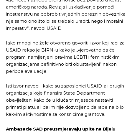
američkog naroda. Revizija i usklađivanje pomoći
inostranstvu na dobrobit vrijednih poreznih obveznika
nije samo ono što bi se trebalo uraditi, nego i moralni
imperativ“, navodi USAID.
Iako mnogi ne žele otvoreno govoriti, izvor koji radi za
USAID rekao je BIRN-u kako je „vjerovatno da će
programi namijenjeni pravima LGBTI i feminističkim
organizacijama definitivno biti obustavljeni“ nakon
perioda evaluacije.
Isti izvor navodi i kako su zaposlenici USAID-a i drugih
organizacija koje finansira State Department
obaviješteni kako će u iduća tri mjeseca nastaviti
primati platu, ali da im nije dozvoljeno da rade na bilo
kakvim aktivnostima sa korisnicima grantova.
Ambasade SAD preusmjeravaju upite na Bijelu