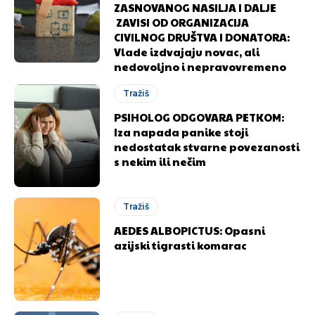
ZASNOVANOG NASILJA I DALJE
ZAVISI OD ORGANIZACIJA
CIVILNOG DRUŠTVA I DONATORA:
Vlade izdvajaju novac, ali
nedovoljno i nepravovremeno
Tražiš
PSIHOLOG ODGOVARA PETKOM:
Iza napada panike stoji
nedostatak stvarne povezanosti
s nekim ili nečim
Tražiš
AEDES ALBOPICTUS: Opasni
azijski tigrasti komarac