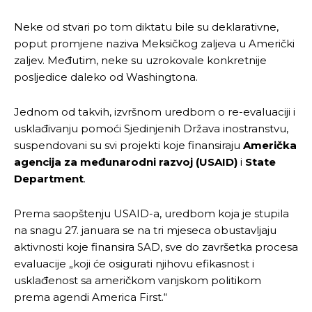
Neke od stvari po tom diktatu bile su deklarativne,
poput promjene naziva Meksičkog zaljeva u Američki
zaljev. Međutim, neke su uzrokovale konkretnije
posljedice daleko od Washingtona.
Jednom od takvih, izvršnom uredbom o re-evaluaciji i
usklađivanju pomoći Sjedinjenih Država inostranstvu,
suspendovani su svi projekti koje finansiraju
Američka
agencija za međunarodni razvoj (USAID)
i
State
Department
.
Prema saopštenju USAID-a, uredbom koja je stupila
na snagu 27. januara se na tri mjeseca obustavljaju
aktivnosti koje finansira SAD, sve do završetka procesa
evaluacije „koji će osigurati njihovu efikasnost i
usklađenost sa američkom vanjskom politikom
prema agendi America First.“