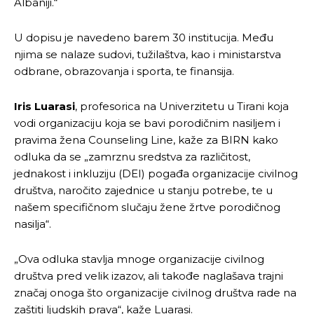
Albaniji.“
U dopisu je navedeno barem 30 institucija. Među
njima se nalaze sudovi, tužilaštva, kao i ministarstva
odbrane, obrazovanja i sporta, te finansija.
Iris Luarasi
, profesorica na Univerzitetu u Tirani koja
vodi organizaciju koja se bavi porodičnim nasiljem i
pravima žena Counseling Line, kaže za BIRN kako
odluka da se „zamrznu sredstva za različitost,
jednakost i inkluziju (DEI) pogađa organizacije civilnog
društva, naročito zajednice u stanju potrebe, te u
našem specifičnom slučaju žene žrtve porodičnog
nasilja“.
„Ova odluka stavlja mnoge organizacije civilnog
društva pred velik izazov, ali takođe naglašava trajni
značaj onoga što organizacije civilnog društva rade na
zaštiti ljudskih prava“, kaže Luarasi.