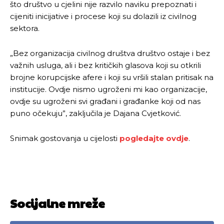
[wpuf_form id=”7463”]
[wpuf_form id=”7463”]
što društvo u cjelini nije razvilo naviku prepoznati i
cijeniti inicijative i procese koji su dolazili iz civilnog
sektora.
„Bez organizacija civilnog društva društvo ostaje i bez
važnih usluga, ali i bez kritičkih glasova koji su otkrili
brojne korupcijske afere i koji su vršili stalan pritisak na
institucije. Ovdje nismo ugroženi mi kao organizacije,
ovdje su ugroženi svi građani i građanke koji od nas
puno očekuju”, zaključila je Dajana Cvjetković.
Snimak gostovanja u cijelosti
pogledajte ovdje
.
Socijalne mreže