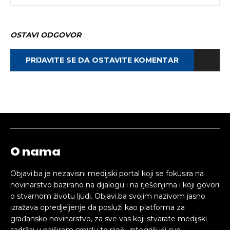
OSTAVI ODGOVOR
PRIJAVITE SE DA OSTAVITE KOMENTAR
O nama
Objavi.ba je nezavisni medijski portal koji se fokusira na
novinarstvo bazirano na dijalogu i na rješenjima i koji govori
o stvarnom životu ljudi. Objavi.ba svojim nazivom jasno
izražava opredjeljenje da posluži kao platforma za
građansko novinarstvo, za sve vas koji stvarate medijski
sadržaj u najširem smislu te riječi, integrišući sve