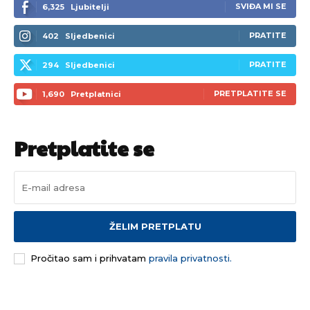
SVIĐA MI SE
6,325
Ljubitelji
PRATITE
402
Sljedbenici
PRATITE
294
Sljedbenici
PRETPLATITE SE
1,690
Pretplatnici
Pretplatite se
ŽELIM PRETPLATU
Pročitao sam i prihvatam
pravila privatnosti.