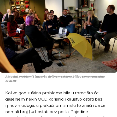
Aktuelni problemi i izazovi u civilnom sektoru bili su tema vanredne
CIVILKE
Koliko god suština problema bila u tome što će
gašenjem nekih OCD korisnici i društvo ostati bez
njihovih usluga, u praktičnom smislu to znači i da će
nemali broj ljudi ostati bez posla. Pojedine