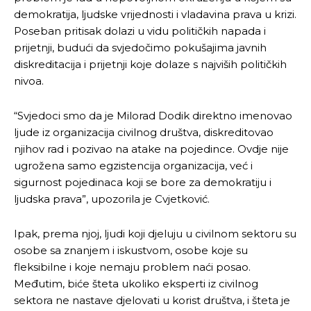
demokratija, ljudske vrijednosti i vladavina prava u krizi.
Poseban pritisak dolazi u vidu političkih napada i
prijetnji, budući da svjedočimo pokušajima javnih
diskreditacija i prijetnji koje dolaze s najviših političkih
nivoa.
“Svjedoci smo da je Milorad Dodik direktno imenovao
ljude iz organizacija civilnog društva, diskreditovao
njihov rad i pozivao na atake na pojedince. Ovdje nije
Pusti priču da živi!
Pusti priču da živi!
ugrožena samo egzistencija organizacija, već i
sigurnost pojedinaca koji se bore za demokratiju i
ljudska prava”, upozorila je Cvjetković.
Ovim putem želimo da vam se zahvalimo što ste
Ovim putem želimo da vam se zahvalimo što ste
Ipak, prema njoj, ljudi koji djeluju u civilnom sektoru su
odlučili da pustite Vašu priču da živi, Redakcija
odlučili da pustite Vašu priču da živi, Redakcija
osobe sa znanjem i iskustvom, osobe koje su
Objavi.ba
Objavi.ba
fleksibilne i koje nemaju problem naći posao.
Međutim, biće šteta ukoliko eksperti iz civilnog
sektora ne nastave djelovati u korist društva, i šteta je