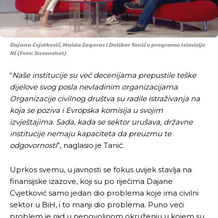
Dajana Cvjetković, Maida Zagorac i Dalibor Tanić u programu televizije
N1 (Foto: Screenshot)
“
Naše institucije su već decenijama prepustile teške
dijelove svog posla nevladinim organizacijama.
Organizacije civilnog društva su radile istraživanja na
koja se poziva i Evropska komisija u svojim
izvještajima. Sada, kada se sektor urušava, državne
institucije nemaju kapaciteta da preuzmu te
odgovornosti
”, naglasio je Tanić.
Uprkos svemu, u javnosti se fokus uvijek stavlja na
finansijske izazove, koji su po riječima Dajane
Cvjetković samo jedan dio problema koje ima civilni
sektor u BiH, i to manji dio problema. Puno veći
problem je rad u nepovoljnom okruženju u kojem su