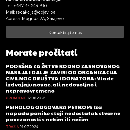
Tel: +387 33 644 810
Mail: redakcija@objavi.ba
Adresa: Maguda 2A, Sarajevo
Kontaktirajte nas
Morate pročitati
PODRŠKA ZA ŽRTVE RODNO ZASNOVANOG
NASILJA I DALJE ZAVISI OD ORGANIZACIJA
CIVILNOG DRUŠTVA I DONATORA: Vlade
izdvajaju novac, ali nedovoljno i
nepravovremeno
PROMJENE
12.06.2026
PSIHOLOG ODGOVARA PETKOM: Iza
napada panike stoji nedostatak stvarne
povezanosti s nekim ili nečim
TRAŽIŠ
19.07.2024