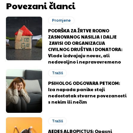
Povezani članci
Promjene
PODRŠKA ZA ŽRTVE RODNO
ZASNOVANOG NASILJA I DALJE
ZAVISI OD ORGANIZACIJA
CIVILNOG DRUŠTVA I DONATORA:
Vlade izdvajaju novac, ali
nedovoljno i nepravovremeno
Tražiš
PSIHOLOG ODGOVARA PETKOM:
Iza napada panike stoji
nedostatak stvarne povezanosti
s nekim ili nečim
Tražiš
AEDES ALBOPICTUS: Opasni