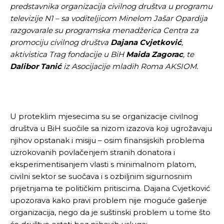
predstavnika organizacija civilnog društva u programu
televizije N1 – sa voditeljicom Minelom Jašar Opardija
razgovarale su programska menadžerica Centra za
promociju civilnog društva
Dajana Cvjetković
,
aktivistica Trag fondacije u BiH
Maida
Zagorac
, te
Dalibor Tanić
iz Asocijacije mladih Roma AKSIOM.
U proteklim mjesecima su se organizacije civilnog
društva u BiH suočile sa nizom izazova koji ugrožavaju
njihov opstanak i misiju – osim finansijskih problema
uzrokovanih povlačenjem stranih donatora i
eksperimentisanjem vlasti s minimalnom platom,
civilni sektor se suočava i s ozbiljnim sigurnosnim
prijetnjama te političkim pritiscima. Dajana Cvjetković
upozorava kako pravi problem nije moguće gašenje
organizacija, nego da je suštinski problem u tome što