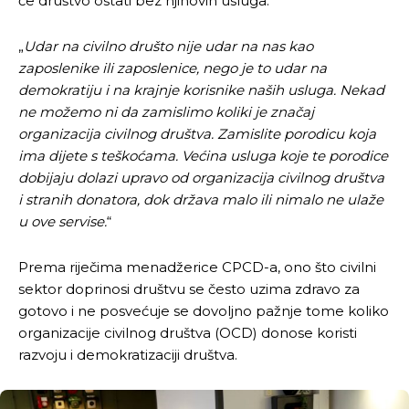
će društvo ostati bez njihovih usluga:
„
Udar na civilno društo nije udar na nas kao
zaposlenike ili zaposlenice, nego je to udar na
demokratiju i na krajnje korisnike naših usluga. Nekad
ne možemo ni da zamislimo koliki je značaj
organizacija civilnog društva. Zamislite porodicu koja
ima dijete s teškoćama. Većina usluga koje te porodice
dobijaju dolazi upravo od organizacija civilnog društva
i stranih donatora, dok država malo ili nimalo ne ulaže
u ove servise.
“
Prema riječima menadžerice CPCD-a, ono što civilni
sektor doprinosi društvu se često uzima zdravo za
gotovo i ne posvećuje se dovoljno pažnje tome koliko
organizacije civilnog društva (OCD) donose koristi
razvoju i demokratizaciji društva.