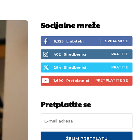
Socijalne mreže
SVIĐA MI SE
6,325
Ljubitelji
PRATITE
402
Sljedbenici
PRATITE
294
Sljedbenici
PRETPLATITE SE
1,690
Pretplatnici
Pretplatite se
ŽELIM PRETPLATU