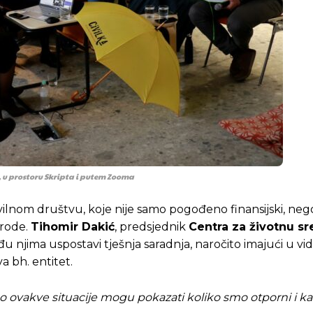
 u prostoru Skripta i putem Zooma
Pusti priču da živi!
Pusti priču da živi!
civilnom društvu, koje nije samo pogođeno finansijski, neg
irode.
Tihomir Dakić
, predsjednik
Centra za životnu sr
đu njima uspostavi tješnja saradnja, naročito imajući u vi
a bh. entitet.
ste odlučili da pustite Vašu priču da živi, Redakcija Objavi
ste odlučili da pustite Vašu priču da živi, Redakcija Objavi
o ovakve situacije mogu pokazati koliko smo otporni i k