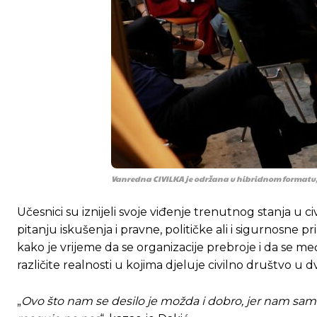
Vanredna CIVILKA je održana u hibridnom formatu,
Učesnici su iznijeli svoje viđenje trenutnog stanja u 
pitanju iskušenja i pravne, političke ali i sigurnosne pr
kako je vrijeme da se organizacije prebroje i da se me
različite realnosti u kojima djeluje civilno društvo u dv
Ovim putem želimo da vam se zahvalimo što 
Ovim putem želimo da vam se zahvalimo što 
„
Ovo što nam se desilo je možda i dobro, jer nam sam