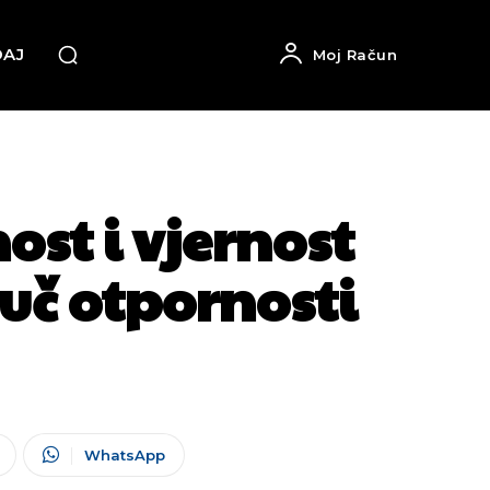
DAJ
Moj Račun
st i vjernost
uč otpornosti
WhatsApp