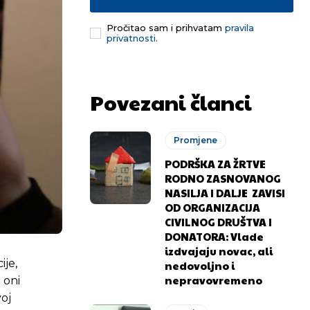
Pročitao sam i prihvatam
pravila
privatnosti.
Povezani članci
Promjene
PODRŠKA ZA ŽRTVE
RODNO ZASNOVANOG
NASILJA I DALJE ZAVISI
OD ORGANIZACIJA
CIVILNOG DRUŠTVA I
DONATORA: Vlade
izdvajaju novac, ali
ije,
nedovoljno i
nepravovremeno
 oni
oj