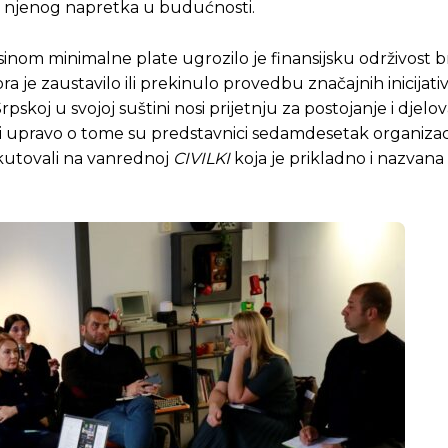
je i njenog napretka u budućnosti.
sinom minimalne plate ugrozilo je finansijsku održivost b
je zaustavilo ili prekinulo provedbu značajnih inicijativ
koj u svojoj suštini nosi prijetnju za postojanje i djelo
i upravo o tome su predstavnici sedamdesetak organizaci
skutovali na vanrednoj
CIVILKI
koja je prikladno i nazvana