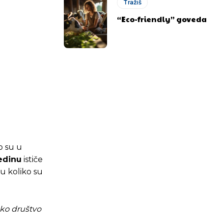
Tražiš
“Eco-friendly” goveda
o su u
edinu
ističe
du koliko su
.ba
.ba
ako društvo