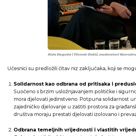
Aida Daguda i Tihomir Dakić, moderatori Vanredne
Učesnici su predložili čitav niz zaključaka, koji se mog
Solidarnost kao odbrana od pritisaka i predus
Suočeno s brzim usložnjavanjem političke i sigurnosn
mora djelovati jedinstveno. Potpuna solidarnost
zajedničko djelovanje u zaštiti prostora za građansk
društva moraju prestati djelovati izolovano i prevaz
Odbrana temeljnih vrijednosti i vlastitih vrijed