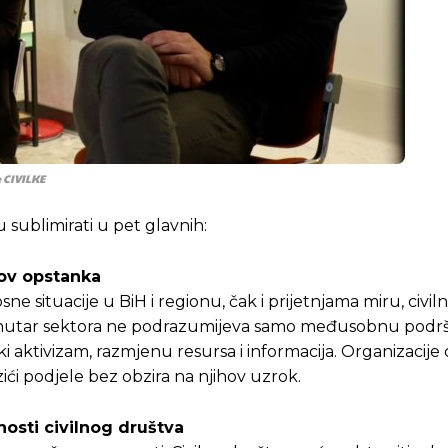
 CIVILKE
u sublimirati u pet glavnih:
lov opstanka
e situacije u BiH i regionu, čak i prijetnjama miru, civi
 unutar sektora ne podrazumijeva samo međusobnu podr
i aktivizam, razmjenu resursa i informacija. Organizacije 
ići podjele bez obzira na njihov uzrok.
nosti civilnog društva