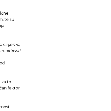
mične
m, te su
nja
pominjemo,
, aktivisti
 od
 za to
čan faktor i
rnost i