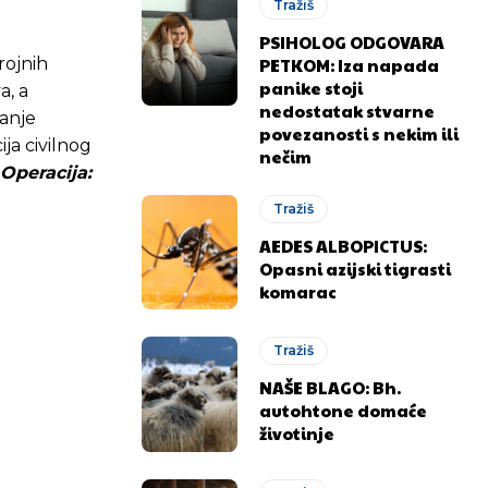
Tražiš
PSIHOLOG ODGOVARA
PETKOM: Iza napada
rojnih
panike stoji
a, a
nedostatak stvarne
vanje
povezanosti s nekim ili
ja civilnog
nečim
Operacija:
Tražiš
AEDES ALBOPICTUS:
Opasni azijski tigrasti
komarac
Tražiš
NAŠE BLAGO: Bh.
autohtone domaće
životinje