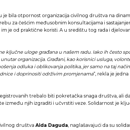
 je bila otpornost organizacija civilnog društva na dina
otrebu za češćim međusobnim konsultacijama i sastajanje
m je od praktične koristi. A u središtu tog rada i djelova
esne ključne uloge građana u našem radu. Iako ih često s
utar organizacija. Građani, kao korisnici usluga, volonteri
nošenja odluka i oblikovanja politika, jer samo na taj način
ednice i doprinositi održivim promjenama
“, rekla je jedna
 registrovanih trebalo biti pokretačka snaga društva, ali da
e između njih izgraditi i učvrstiti veze. Solidarnost je klju
civilnog društva
Aida Daguda
, naglašavajući da su solida