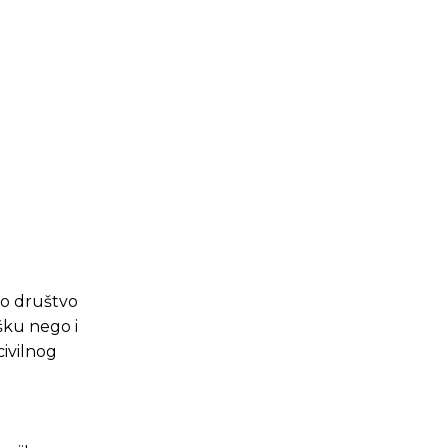
lno društvo
šku nego i
civilnog