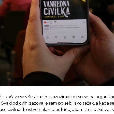
i suočava sa višestrukim izazovima koji su se na organizac
Svaki od ovih izazova je sam po sebi jako težak, a kada se
naše civilno društvo nalazi u odlučujućem trenutku za sv