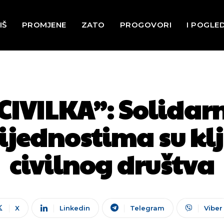
IŠ
PROMJENE
ZATO
PROGOVORI
I POGLE
VILKA”: Solidarno
ijednostima su klj
civilnog društva
X
Linkedin
Telegram
Viber