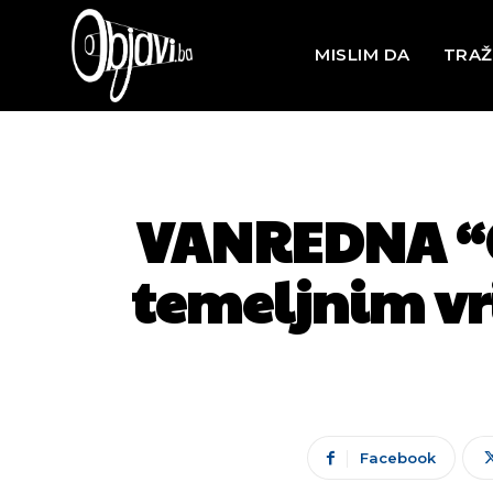
MISLIM DA
TRAŽ
VANREDNA “CI
temeljnim vr
Facebook