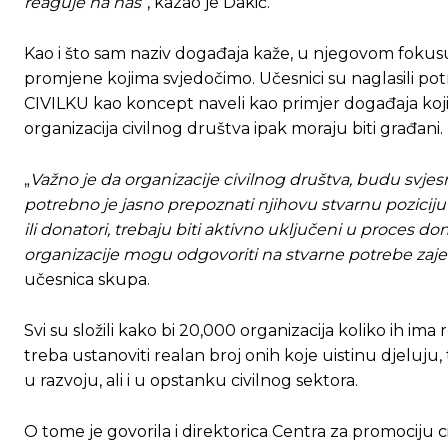
reaguje na nas
“, kazao je Dakić.
[wpuf_form id=”7463”]
[wpuf_form id=”7463”]
Kao i što sam naziv događaja kaže, u njegovom fokusu
promjene kojima svjedočimo. Učesnici su naglasili p
CIVILKU kao koncept naveli kao primjer događaja koji i
organizacija civilnog društva ipak moraju biti građani.
„
Važno je da organizacije civilnog društva, budu svj
potrebno je jasno prepoznati njihovu stvarnu poziciju un
ili donatori, trebaju biti aktivno uključeni u proces do
organizacije mogu odgovoriti na stvarne potrebe zaj
učesnica skupa.
Svi su složili kako bi 20,000 organizacija koliko ih ima
treba ustanoviti realan broj onih koje uistinu djeluju, t
u razvoju, ali i u opstanku civilnog sektora.
O tome je govorila i direktorica Centra za promociju 