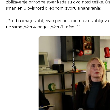
zbližavanje prirodna stvar kada su okolnosti teške. Osi
smanjenju ovisnosti o jednom izvoru finansiranja:
„Pred nama je zahtjevan period, a od nas se zahtijeva
ne samo
plan A
, nego i
plan B
i
plan C
.“