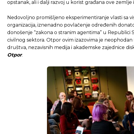
opstanak, ali i dalji razvoj u korist građana ove zeml
Nedovoljno promišljeno eksperimentiranje vlasti sa vi
organizacija, iznenadno povlačenje određenih donatora 
donošenje “zakona o stranim agentima” u Republici Srps
civilnog sektora. Otpor ovim izazovima je neophodan 
društva, nezavisnih medija i akademske zajednice di
Otpor
.