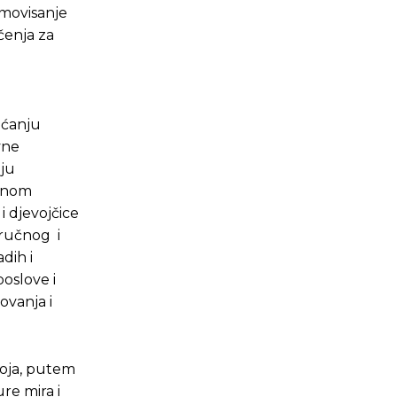
omovisanje
čenja za
ećanju
vne
nju
ovnom
i djevojčice
tručnog i
dih i
poslove i
ovanja i
voja, putem
re mira i