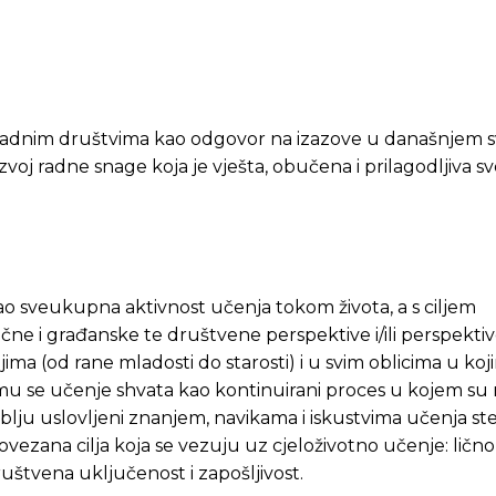
padnim društvima kao odgovor na izazove u današnjem s
voj radne snage koja je vješta, obučena i prilagodljiva s
ao sveukupna aktivnost učenja tokom života, a s ciljem
čne i građanske te društvene perspektive i/ili perspekti
ma (od rane mladosti do starosti) i u svim oblicima u koj
mu se učenje shvata kao kontinuirani proces u kojem su r
ju uslovljeni znanjem, navikama i iskustvima učenja s
vezana cilja koja se vezuju uz cjeloživotno učenje: lično
ruštvena uključenost i zapošljivost.