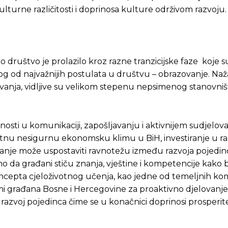
kulturne različitosti i doprinosa kulture održivom razvoju.
ruštvo je prolazilo kroz razne tranzicijske faze koje su
nog od najvažnijih postulata u društvu – obrazovanje. Naža
vanja, vidljive su velikom stepenu nepsimenog stanovniš
ti u komunikaciji, zapošljavanju i aktivnijem sudjelov
tnu nesigurnu ekonomsku klimu u BiH, investiranje u ra
ovanje može uspostaviti ravnotežu između razvoja pojedinc
o da građani stiču znanja, vještine i kompetencije kako b
koncepta cjeloživotnog učenja, kao jedne od temeljnih k
i građana Bosne i Hercegovine za proaktivno djelovanje,
razvoj pojedinca čime se u konačnici doprinosi prosperit