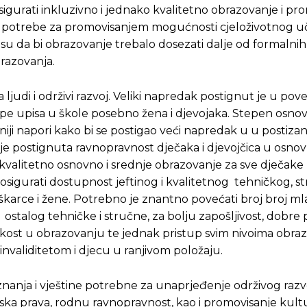
osigurati inkluzivno i jednako kvalitetno obrazovanje i pr
m potrebe za promovisanjem mogućnosti cjeloživotnog u
ali su da bi obrazovanje trebalo dosezati dalje od formalnih
brazovanja.
 ljudi i održivi razvoj. Veliki napredak postignut je u pov
ope upisa u škole posebno žena i djevojaka. Stepen osno
ivniji napori kako bi se postigao veći napredak u u postiza
tu je postignuta ravnopravnost dječaka i djevojčica u osn
kvalitetno osnovno i srednje obrazovanje za sve dječake 
je osigurati dostupnost jeftinog i kvalitetnog tehničkog, s
karce i žene. Potrebno je znantno povećati broj broj mla
ostalog tehničke i stručne, za bolju zapošljivost, dobre 
akost u obrazovanju te jednak pristup svim nivoima obraz
invaliditetom i djecu u ranjivom položaju.
u znanja i vještine potrebne za unaprjeđenje održivog raz
judska prava, rodnu ravnopravnost, kao i promovisanje kultu