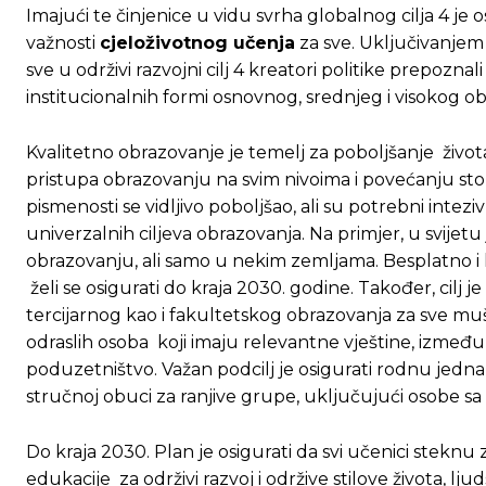
Imajući te činjenice u vidu svrha globalnog cilja 4 je 
važnosti
cjeloživotnog učenja
za sve. Uključivanje
sve u održivi razvojni cilj 4 kreatori politike prepozn
institucionalnih formi osnovnog, srednjeg i visokog o
Kvalitetno obrazovanje je temelj za poboljšanje života
pristupa obrazovanju na svim nivoima i povećanju st
pismenosti se vidljivo poboljšao, ali su potrebni intez
univerzalnih ciljeva obrazovanja. Na primjer, u svije
obrazovanju, ali samo u nekim zemljama. Besplatno i 
želi se osigurati do kraja 2030. godine. Također, cilj 
tercijarnog kao i fakultetskog obrazovanja za sve muš
odraslih osoba koji imaju relevantne vještine, između 
poduzetništvo. Važan podcilj je osigurati rodnu jedn
stručnoj obuci za ranjive grupe, uključujući osobe sa 
Do kraja 2030. Plan je osigurati da svi učenici stekn
edukacije za održivi razvoj i održive stilove života, l