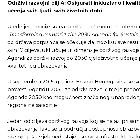
Održivi razvojni cilj 4: Osigurati inkluzivno i k
učenja svih ljudi, svih životnih dobi
[wpuf_form id=”7463”]
[wpuf_form id=”7463”]
Ujedinjene nacije su na samitu održanom u septembru
Transforming ourworld: the 2030 Agenda for Sustai
od država potpisnica se očekuje da mobilišu sve resurs
svih 17 cilјeva, uklјučuje tri dimenzije održivog razvoja
Agendi za održivi razvoj do 2030 cjeloživotno učenje 
kvalitetnog obrazovanja.
U septembru 2015. godine Bosna i Hercegovina se sku
provesti Agendu 2030 za održivi razvoj čime je prepozn
Agende 2030 kao mogućnost značajnog unapređenja soc
regionalne saradnje.
Jedan od ciljeva održivog razvoja koji se nalazi pri samo
obrazovanja. Iako se u području dostupnosti obrazov
razvoju još uvijek nedostaje osnovna infrastruktura 