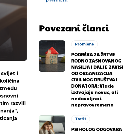
Povezani članci
Promjene
PODRŠKA ZA ŽRTVE
RODNO ZASNOVANOG
NASILJA I DALJE ZAVISI
OD ORGANIZACIJA
svijet i
CIVILNOG DRUŠTVA I
količina
DONATORA: Vlade
 između
izdvajaju novac, ali
 osnovni
nedovoljno i
im razvili
nepravovremeno
znanja”,
ticanja
Tražiš
PSIHOLOG ODGOVARA