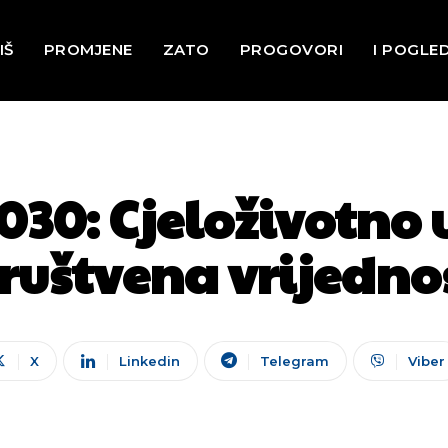
IŠ
PROMJENE
ZATO
PROGOVORI
I POGLE
30: Cjeloživotno 
ruštvena vrijedno
X
Linkedin
Telegram
Viber