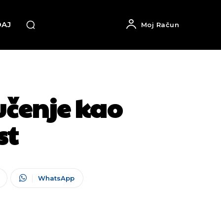
DAJ
Moj Račun
učenje kao
st
WhatsApp