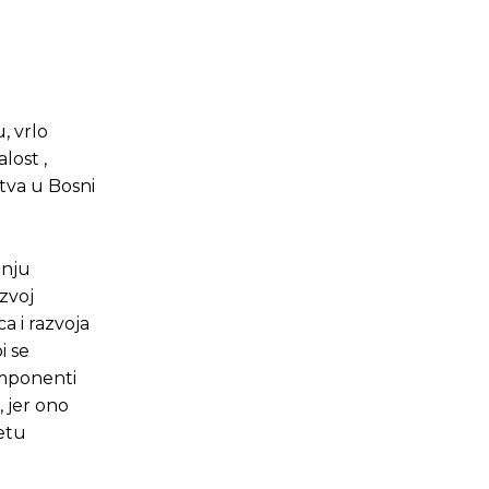
, vrlo
lost ,
tva u Bosni
anju
zvoj
a i razvoja
i se
omponenti
 jer ono
etu