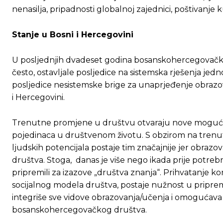
nenasilja, pripadnosti globalnoj zajednici, poštivanje 
Stanje u Bosni i Hercegovini
U posljednjih dvadeset godina bosanskohercegovačko d
često, ostavljale posljedice na sistemska rješenja jed
posljedice nesistemske brige za unaprjeđenje obrazo
i Hercegovini.
Trenutne promjene u društvu otvaraju nove mogućnos
pojedinaca u društvenom životu. S obzirom na trenu
ljudskih potencijala postaje tim značajnije jer obraz
društva. Stoga, danas je više nego ikada prije potrebn
pripremili za izazove „društva znanja“. Prihvatanje 
socijalnog modela društva, postaje nužnost u priprem
integriše sve vidove obrazovanja/učenja i omogućava 
bosanskohercegovačkog društva.