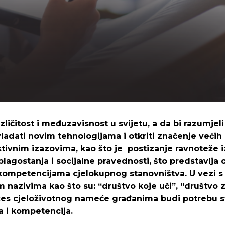
ličitost i međuzavisnost u svijetu, a da bi razumjeli 
ladati novim tehnologijama i otkriti značenje većih 
ktivnim izazovima, kao što je postizanje ravnoteže
blagostanja i socijalne pravednosti, što predstavlja
 kompetencijama cjelokupnog stanovništva. U vezi s t
m nazivima kao što su: “društvo koje uči”, “društvo 
ces cjeloživotnog nameće građanima budi potrebu s
a i kompetencija.