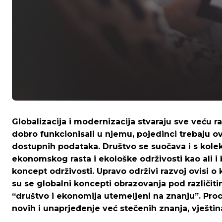
Globalizacija i modernizacija stvaraju sve veću raz
dobro funkcionisali u njemu, pojedinci trebaju ov
dostupnih podataka. Društvo se suočava i s kole
ekonomskog rasta i ekološke održivosti kao ali i 
koncept održivosti. Upravo održivi razvoj ovisi o
su se globalni koncepti obrazovanja pod različiti
“društvo i ekonomija utemeljeni na znanju”. Pro
novih i unaprjeđenje već stečenih znanja, vještin