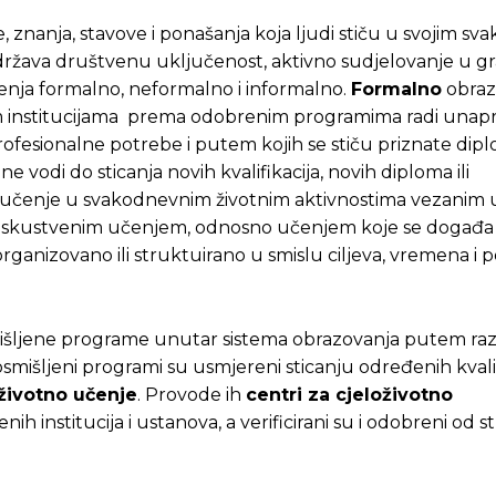
, znanja, stavove i ponašanja koja ljudi stiču u svojim s
 održava društvenu uključenost, aktivno sudjelovanje u 
učenja formalno, neformalno i informalno.
Formalno
obraz
nim institucijama prema odobrenim programima radi unap
profesionalne potrebe i putem kojih se stiču priznate dipl
e vodi do sticanja novih kvalifikacija, novih diploma ili
čenje u svakodnevnim životnim aktivnostima vezanim 
va i iskustvenim učenjem, odnosno učenjem koje se događ
 organizovano ili struktuirano u smislu ciljeva, vremena i 
Pusti priču da živi!
Pusti priču da živi!
mišljene programe unutar sistema obrazovanja putem razli
i osmišljeni programi su usmjereni sticanju određenih kvali
životno učenje
. Provode ih
centri za cjeloživotno
ih institucija i ustanova, a verificirani su i odobreni od s
ste odlučili da pustite Vašu priču da živi, Redakcija Objavi
ste odlučili da pustite Vašu priču da živi, Redakcija Objavi