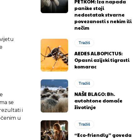
PETKOM: Iza napada
panike stoji
nedostatak stvarne
povezanosti s nekim ili
nečim
vijetu
Tražiš
ve
AEDES ALBOPICTUS:
Opasni azijski tigrasti
komarac
Tražiš
NAŠE BLAGO: Bh.
ve
autohtone domaće
ima se
životinje
ezultati i
tečenim u
Tražiš
“Eco-friendly” goveda