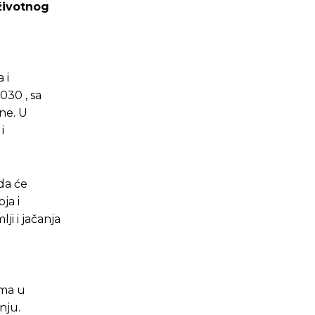
oživotnog
 i
030 , sa
ine. U
i
da će
ja i
i i jačanja
ama u
nju.