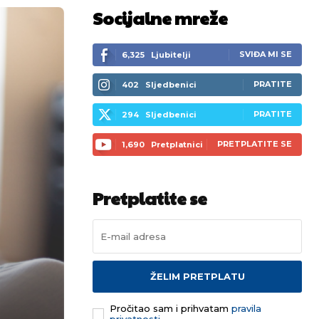
Socijalne mreže
SVIĐA MI SE
6,325
Ljubitelji
PRATITE
402
Sljedbenici
PRATITE
294
Sljedbenici
PRETPLATITE SE
1,690
Pretplatnici
Pretplatite se
ŽELIM PRETPLATU
Pročitao sam i prihvatam
pravila
privatnosti.