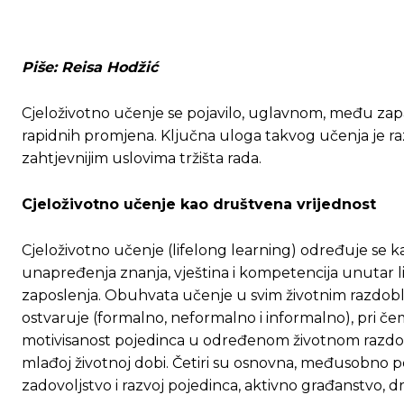
Piše: Reisa Hodžić
Cjeloživotno učenje se pojavilo, uglavnom, među za
rapidnih promjena. Ključna uloga takvog učenja je raz
zahtjevnijim uslovima tržišta rada.
Cjeloživotno učenje kao društvena vrijednost
Cjeloživotno učenje (lifelong learning) određuje se k
unapređenja znanja, vještina i kompetencija unutar li
zaposlenja. Obuhvata učenje u svim životnim razdoblji
ostvaruje (formalno, neformalno i informalno), pri če
motivisanost pojedinca u određenom životnom razdobl
mlađoj životnoj dobi. Četiri su osnovna, međusobno po
zadovoljstvo i razvoj pojedinca, aktivno građanstvo, d