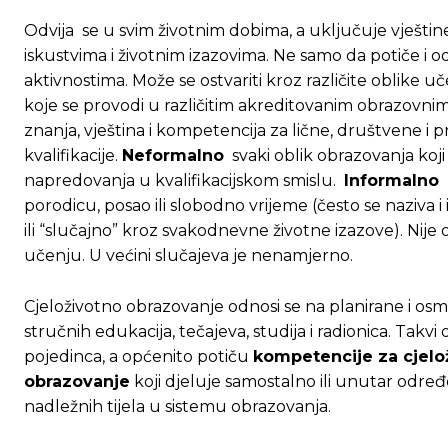
Odvija se u svim životnim dobima, a uključuje vještine
iskustvima i životnim izazovima. Ne samo da potiče i
aktivnostima. Može se ostvariti kroz različite oblike 
koje se provodi u različitim akreditovanim obrazov
znanja, vještina i kompetencija za lične, društvene i 
kvalifikacije.
Neformalno
svaki oblik obrazovanja koji n
napredovanja u kvalifikacijskom smislu.
Informalno
u
porodicu, posao ili slobodno vrijeme (često se nazi
ili “slučajno” kroz svakodnevne životne izazove). Nije
učenju. U većini slučajeva je nenamjerno.
Cjeloživotno obrazovanje odnosi se na planirane i os
stručnih edukacija, tečajeva, studija i radionica. Takv
pojedinca, a općenito potiču
kompetencije za cjelo
obrazovanje
koji djeluje samostalno ili unutar određen
Ovim putem želimo da vam se zahvalimo što 
Ovim putem želimo da vam se zahvalimo što 
nadležnih tijela u sistemu obrazovanja.