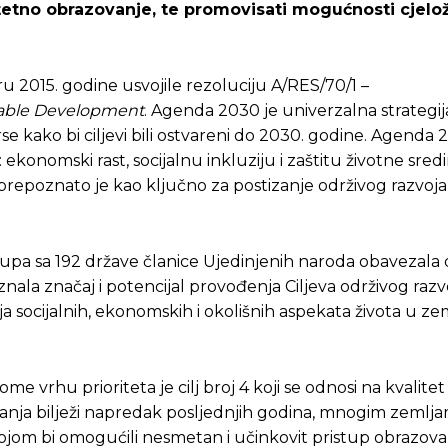
valitetno obrazovanje, te promovisati mogućnosti cjel
 2015. godine usvojile rezoluciju A/RES/70/1 –
nable Development
. Agenda 2030 je univerzalna strategija
e kako bi cilјevi bili ostvareni do 2030. godine. Agenda 2
: ekonomski rast, socijalnu inkluziju i zaštitu životne sred
prepoznato je kao ključno za postizanje održivog razvoja 
pa sa 192 države članice Ujedinjenih naroda obavezala 
ala značaj i potencijal provođenja Ciljeva održivog razvo
ijalnih, ekonomskih i okolišnih aspekata života u zemlj
me vrhu prioriteta je cilj broj 4 koji se odnosi na kvalitet
anja bilježi napredak posljednjih godina, mnogim zemlj
kojom bi omogućili nesmetan i učinkovit pristup obrazova