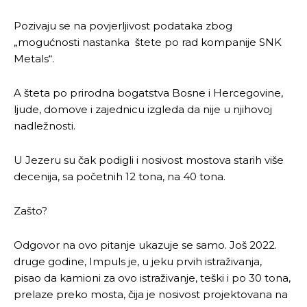
Pozivaju se na povjerljivost podataka zbog
„mogućnosti nastanka štete po rad kompanije SNK
Metals“.
A šteta po prirodna bogatstva Bosne i Hercegovine,
ljude, domove i zajednicu izgleda da nije u njihovoj
nadležnosti.
U Jezeru su čak podigli i nosivost mostova starih više
decenija, sa početnih 12 tona, na 40 tona.
Zašto?
Odgovor na ovo pitanje ukazuje se samo. Još 2022.
druge godine, Impuls je, u jeku prvih istraživanja,
pisao da kamioni za ovo istraživanje, teški i po 30 tona,
prelaze preko mosta, čija je nosivost projektovana na