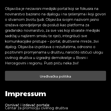
Objavi.ba je nezavisni medijski portal koji se fokusira na
novinarstvo bazirano na dijalogu i na rješenjima i koji govori
o stvarnom životu ljudi. Objavi.ba svojim nazivom jasno
izražava opredjeljenje da posluži kao platforma za
građansko novinarstvo, za sve vas koji stvarate medijski
sadržaj u najširem smislu te riječi, integrišući sve
komunikacijske pristupe – portal, društvene mreže, živi
dijalog. Objavi.ba izvještava o rezultatima, odnosno o
pozitivnim promjenama u društvu, naročito ističući ulogu
civilnog društva u izgradnji demokratije u Bosni i
Hercegovini i regionu. Pusti priču neka živi!
Uređivačka politika
Impressum
Osnivač i izdavač portala:
Centar za promociju civilnog društva