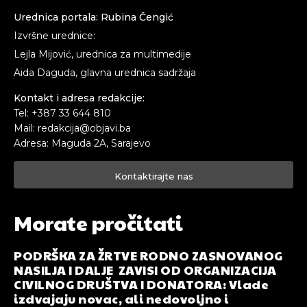
Urednica portala: Rubina Čengić
Izvršne urednice:
Lejla Mijović, urednica za multimedije
Aida Daguda, glavna urednica sadržaja
Kontakt i adresa redakcije:
Tel: +387 33 644 810
Mail: redakcija@objavi.ba
Adresa: Maguda 2A, Sarajevo
Kontaktirajte nas
Morate pročitati
PODRŠKA ZA ŽRTVE RODNO ZASNOVANOG
NASILJA I DALJE ZAVISI OD ORGANIZACIJA
CIVILNOG DRUŠTVA I DONATORA: Vlade
izdvajaju novac, ali nedovoljno i