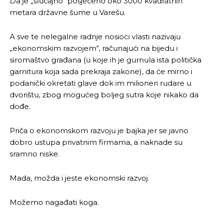
Da je „slučajno“ posječeno oko 3000 kvadratnih
metara državne šume u Varešu.
A sve te nelegalne radnje nosioci vlasti nazivaju
„ekonomskim razvojem“, računajući na bijedu i
siromaštvo građana (u koje ih je gurnula ista politička
garnitura koja sada prekraja zakone), da će mirno i
podanički okretati glave dok im milioneri rudare u
dvorištu, zbog mogućeg boljeg sutra koje nikako da
dođe.
Priča o ekonomskom razvoju je bajka jer se javno
dobro ustupa privatnim firmama, a naknade su
Pusti priču da živi!
Pusti priču da živi!
sramno niske.
Mada, možda i jeste ekonomski razvoj.
Ovim putem želimo da vam se zahvalimo što ste
Ovim putem želimo da vam se zahvalimo što ste
odlučili da pustite Vašu priču da živi, Redakcija
odlučili da pustite Vašu priču da živi, Redakcija
Možemo nagađati koga.
Objavi.ba
Objavi.ba