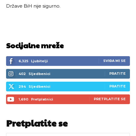
Države BiH nije sigurno.
[wpuf_form id=”7463”]
[wpuf_form id=”7463”]
Socijalne mreže
SVIĐA MI SE
6,325
Ljubitelji
PRATITE
402
Sljedbenici
PRATITE
294
Sljedbenici
PRETPLATITE SE
1,690
Pretplatnici
Pretplatite se