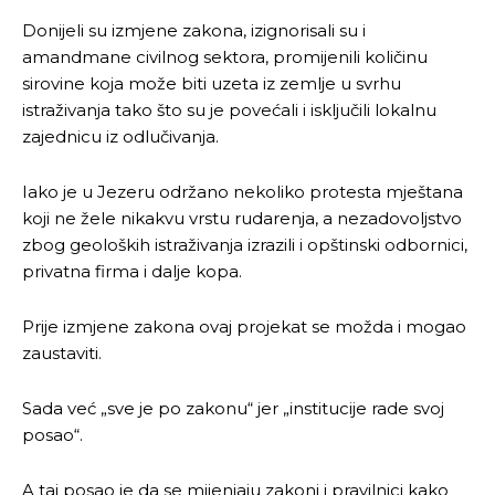
Donijeli su izmjene zakona, izignorisali su i
amandmane civilnog sektora, promijenili količinu
sirovine koja može biti uzeta iz zemlje u svrhu
istraživanja tako što su je povećali i isključili lokalnu
zajednicu iz odlučivanja.
Iako je u Jezeru održano nekoliko protesta mještana
koji ne žele nikakvu vrstu rudarenja, a nezadovoljstvo
zbog geoloških istraživanja izrazili i opštinski odbornici,
privatna firma i dalje kopa.
Prije izmjene zakona ovaj projekat se možda i mogao
zaustaviti.
Sada već „sve je po zakonu“ jer „institucije rade svoj
posao“.
A taj posao je da se mijenjaju zakoni i pravilnici kako