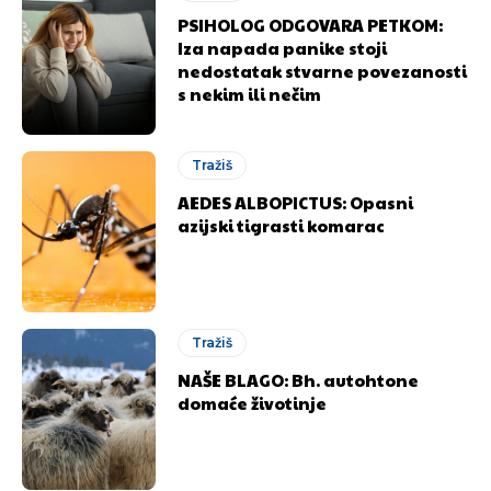
PSIHOLOG ODGOVARA PETKOM:
Iza napada panike stoji
nedostatak stvarne povezanosti
s nekim ili nečim
Tražiš
AEDES ALBOPICTUS: Opasni
azijski tigrasti komarac
Tražiš
NAŠE BLAGO: Bh. autohtone
domaće životinje