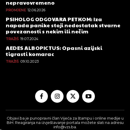
nepravovremeno
PROMJENE
12.06.2026
PSIHOLOG ODGOVARA PETKOM: Iza
napada panike stoji nedostatak stvarne
povezanosti s nekim ili nečim
TRAŽIŠ
19.07.2024
AEDES ALBOPICTUS: Opasni azijski
tigrasti komarac
TRAŽIŠ
09.10.2023
Objavi.ba je punopravni član Vijeća za štampu i online medije u
BiH. Reagiranja na izvještavanje portala možete slati na adresu
info@vzs.ba.