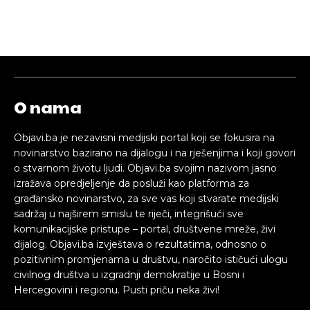
O nama
Objavi.ba je nezavisni medijski portal koji se fokusira na
novinarstvo bazirano na dijalogu i na rješenjima i koji govori
o stvarnom životu ljudi. Objavi.ba svojim nazivom jasno
izražava opredjeljenje da posluži kao platforma za
građansko novinarstvo, za sve vas koji stvarate medijski
sadržaj u najširem smislu te riječi, integrišući sve
komunikacijske pristupe – portal, društvene mreže, živi
dijalog. Objavi.ba izvještava o rezultatima, odnosno o
pozitivnim promjenama u društvu, naročito ističući ulogu
civilnog društva u izgradnji demokratije u Bosni i
Hercegovini i regionu. Pusti priču neka živi!