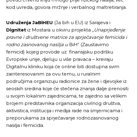
kod uvreda, govora mržnje i verbalnog maltretiranja.
Udruženja JaBiHEU
(Ja bih u EU) iz Sarajeva i
Dignitet
iz Mostara u okviru projekta
„
Unaprjeđenje
pravne i društvene matrice za sprječavanje femicida i
rodno zasnovanog nasilja u
BiH“ (Zaustavimo
femicid) kojeg provode uz finansijsku podršku
Evropske unije, djeluju u više pravaca – kreiraju
Digitalnu kliniku koja će online biti dostupna svim
zainteresovanim za ovu temu, u ruralnim
područjima organizuju radionice za žene i djevojke iz
seoskih sredina koje će stečena znanja dalje prenositi
u svojim lokalnim zajednicama, te zajedno sa velikim
brojem predstavnika organizacija civilnog društva,
aktivistica, institucija i medija rade na smjernicama i
preporukama za sprječavanje rodnozasnovanog
nasilja i femicida.