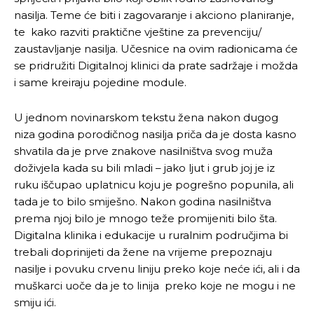
nasilja. Teme će biti i zagovaranje i akciono planiranje,
te kako razviti praktične vještine za prevenciju/
zaustavljanje nasilja. Učesnice na ovim radionicama će
se pridružiti Digitalnoj klinici da prate sadržaje i možda
i same kreiraju pojedine module.
U jednom novinarskom tekstu žena nakon dugog
niza godina porodičnog nasilja priča da je dosta kasno
shvatila da je prve znakove nasilništva svog muža
doživjela kada su bili mladi – jako ljut i grub joj je iz
ruku iščupao uplatnicu koju je pogrešno popunila, ali
tada je to bilo smiješno. Nakon godina nasilništva
prema njoj bilo je mnogo teže promijeniti bilo šta.
Digitalna klinika i edukacije u ruralnim područjima bi
trebali doprinijeti da žene na vrijeme prepoznaju
nasilje i povuku crvenu liniju preko koje neće ići, ali i da
muškarci uoče da je to linija preko koje ne mogu i ne
smiju ići.