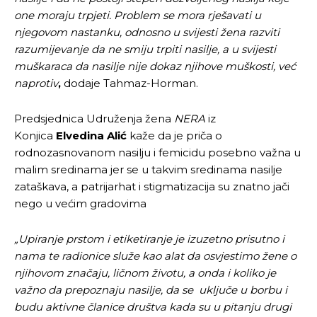
one moraju trpjeti. Problem se mora rješavati u
njegovom nastanku, odnosno u svijesti žena razviti
razumijevanje da ne smiju trpiti nasilje, a u svijesti
muškaraca da nasilje nije dokaz njihove muškosti, već
naprotiv
,
dodaje Tahmaz-Horman.
Predsjednica Udruženja žena
NERA
iz
Konjica
Elvedina Alić
kaže da je priča o
rodnozasnovanom nasilju i femicidu posebno važna u
malim sredinama
jer se u takvim sredinama nasilje
zataškava, a patrijarhat i stigmatizacija su znatno jači
nego u većim gradovima
„Upiranje prstom i etiketiranje je izuzetno prisutno i
nama te radionice služe kao alat da osvjestimo žene o
njihovom značaju, ličnom životu, a onda i koliko je
važno da prepoznaju nasilje, da se uključe u borbu i
budu aktivne članice društva kada su u pitanju drugi