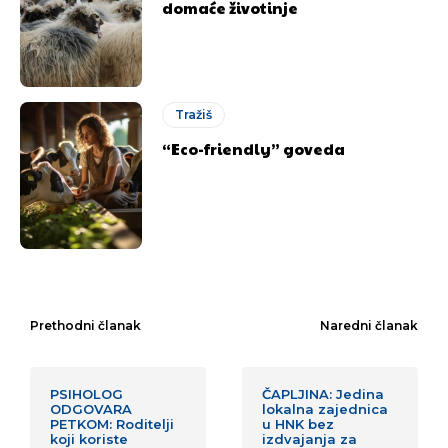
domaće životinje
Tražiš
“Eco-friendly” goveda
Prethodni članak
Naredni članak
PSIHOLOG
ČAPLJINA: Jedina
ODGOVARA
lokalna zajednica
PETKOM: Roditelji
u HNK bez
koji koriste
izdvajanja za