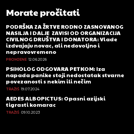
Morate pročitati
PODRŠKA ZA ŽRTVE RODNO ZASNOVANOG
NASILJA I DALJE ZAVISI OD ORGANIZACIJA
CIVILNOG DRUŠTVA I DONATORA: Vlade
izdvajaju novac, ali nedovoljno i
nepravovremeno
PROMJENE
12.06.2026
PSIHOLOG ODGOVARA PETKOM: Iza
napada panike stoji nedostatak stvarne
povezanosti s nekim ili nečim
TRAŽIŠ
19.07.2024
AEDES ALBOPICTUS: Opasni azijski
tigrasti komarac
TRAŽIŠ
09.10.2023