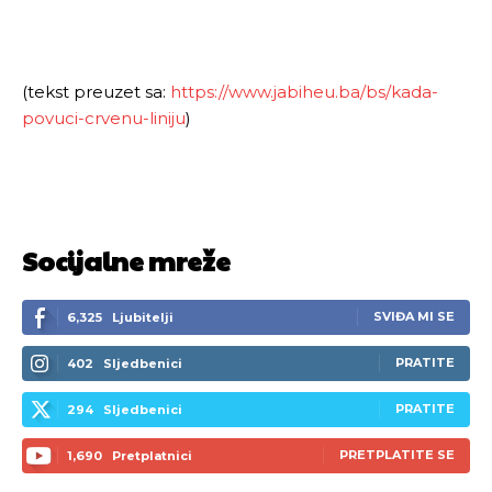
(tekst preuzet sa:
https://www.jabiheu.ba/bs/kada-
povuci-crvenu-liniju
)
Socijalne mreže
SVIĐA MI SE
6,325
Ljubitelji
PRATITE
402
Sljedbenici
PRATITE
294
Sljedbenici
PRETPLATITE SE
1,690
Pretplatnici