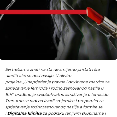
Svi trebamo znati na šta ne smijemo pristati i šta
uraditi ako se desi nasilje. U okviru
projekta
„
Unaprjeđenje pravne i društvene matrice za
sprječavanje femicida i rodno zasnovanog nasilja u
BiH“ urađeno je sveobuhvatno istraživanje o femicidu.
Trenutno se radi na izradi smjernica i preporuka za
sprječavanje rodnozasnovanog nasilja a formira se
i
Digitalna klinika
za podršku ranjivim skupinama i