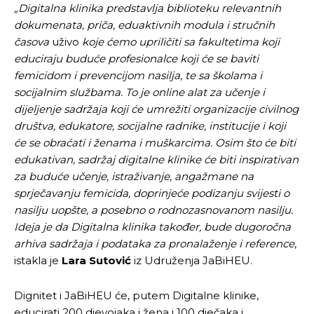
„Digitalna klinika predstavlja biblioteku relevantnih
dokumenata, priča, eduaktivnih modula i stručnih
časova
uživo
koje ćemo upriličiti sa fakultetima koji
educiraju buduće profesionalce koji će se baviti
femicidom i prevencijom nasilja, te sa školama i
socijalnim službama. To je online alat
za učenje i
dijeljenje sadržaja koji će umrežiti organizacije civilnog
društva, edukatore, socijalne radnike, institucije i koji
će se obraćati i ženama i muškarcima. Osim što će biti
edukativan, sadržaj digitalne klinike će biti inspirativan
za buduće učenje, istraživanje, angažmane na
sprječavanju femicida, doprinjeće podizanju svijesti o
nasilju uopšte, a posebno o rodnozasnovanom nasilju.
Ideja je da Digitalna klinika također, bude dugoročna
arhiva sadržaja i podataka za pronalaženje i reference
,
istakla je
Lara Sutović
iz Udruženja JaBiHEU.
Dignitet i JaBiHEU će, putem Digitalne klinike,
educirati 200 djevojaka i žena i 100 dječaka i