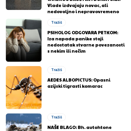
Vlade izdvajaju novac, ali
nedovoljno i nepravovremeno
Tražiš
PSIHOLOG ODGOVARA PETKOM:
Iza napada panike stoji
nedostatak stvarne povezanosti
s nekim ili nečim
Tražiš
AEDES ALBOPICTUS: Opasni
azijski tigrasti komarac
Tražiš
NAŠE BLAGO: Bh. autohtone