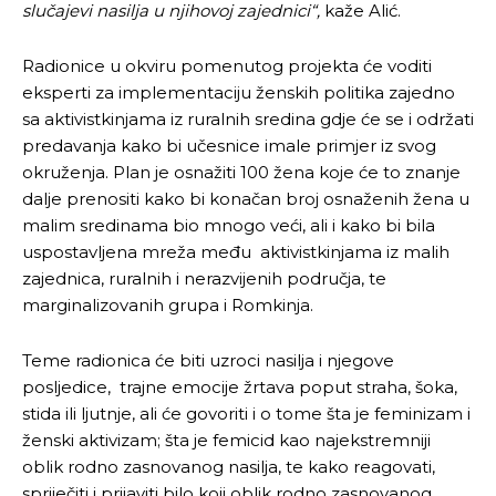
slučajevi nasilja u njihovoj zajednic
i“,
kaže Alić.
Radionice u okviru pomenutog projekta će voditi
eksperti za implementaciju ženskih politika zajedno
sa aktivistkinjama iz ruralnih sredina gdje će se i održati
predavanja kako bi učesnice imale primjer iz svog
okruženja. Plan je osnažiti 100 žena koje će to znanje
Pusti priču da živi!
Pusti priču da živi!
dalje prenositi kako bi konačan broj osnaženih žena u
malim sredinama bio mnogo veći, ali i kako bi bila
uspostavljena mreža među aktivistkinjama iz malih
Ovim putem želimo da vam se zahvalimo što ste
Ovim putem želimo da vam se zahvalimo što ste
zajednica, ruralnih i nerazvijenih područja, te
odlučili da pustite Vašu priču da živi, Redakcija
odlučili da pustite Vašu priču da živi, Redakcija
marginalizovanih grupa i Romkinja.
Objavi.ba
Objavi.ba
Teme radionica će biti uzroci nasilja i njegove
posljedice, trajne emocije žrtava poput straha, šoka,
stida ili ljutnje, ali će govoriti i o tome šta je feminizam i
[wpuf_form id=”7463”]
[wpuf_form id=”7463”]
ženski aktivizam; šta je femicid kao najekstremniji
oblik rodno zasnovanog nasilja, te kako reagovati,
spriječiti i prijaviti bilo koji oblik rodno zasnovanog