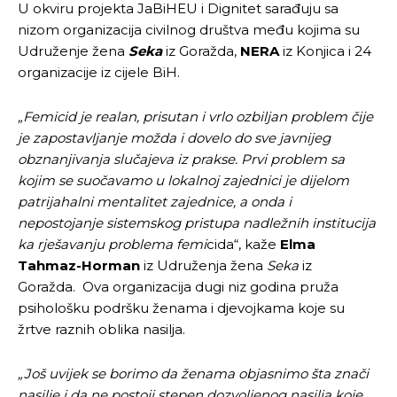
U okviru projekta JaBiHEU i Dignitet sarađuju sa
nizom organizacija civilnog društva među kojima su
Udruženje žena
Seka
iz Goražda,
NERA
iz Konjica i 24
organizacije iz cijele BiH.
„Femicid je realan, prisutan i vrlo ozbiljan problem čije
je zapostavljanje možda i dovelo do sve javnijeg
obznanjivanja slučajeva iz prakse. Prvi problem sa
kojim se suočavamo u lokalnoj zajednici je dijelom
patrijahalni mentalitet zajednice, a onda i
nepostojanje sistemskog pristupa nadležnih institucija
ka rješavanju problema femi
cida“, kaže
Elma
Tahmaz-Horman
iz Udruženja žena
Seka
iz
Goražda. Ova organizacija dugi niz godina pruža
psihološku podršku ženama i djevojkama koje su
žrtve raznih oblika nasilja.
„Još uvijek se borimo da ženama objasnimo šta znači
nasilje i da ne postoji stepen dozvoljenog nasilja koje