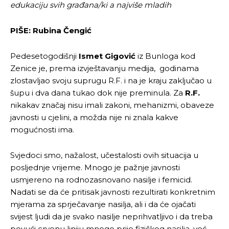
edukaciju svih građana/ki a najviše mladih
PIŠE: Rubina Čengić
Pedesetogodišnji
Ismet Gigović
iz Bunloga kod
Zenice je, prema izvještavanju medija, godinama
zlostavljao svoju suprugu R.F. i na je kraju zaključao u
šupu i dva dana tukao dok nije preminula. Za
R.F.
nikakav značaj nisu imali zakoni, mehanizmi, obaveze
javnosti u cjelini, a možda nije ni znala kakve
mogućnosti ima.
Svjedoci smo, nažalost, učestalosti ovih situacija u
posljednje vrijeme. Mnogo je pažnje javnosti
usmjereno na rodnozasnovano nasilje i femicid.
Nadati se da će pritisak javnosti rezultirati konkretnim
mjerama za sprječavanje nasilja, ali i da će ojačati
svijest ljudi da je svako nasilje neprihvatljivo i da treba
povući crvenu liniju mnogo prije fizičkog nasilja, već