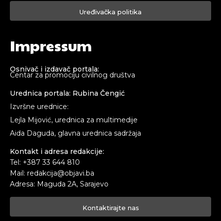
Uređivačka politika
Impressum
Osnivač i izdavač portala:
Centar za promociju civilnog društva
Urednica portala: Rubina Čengić
Izvršne urednice:
Lejla Mijović, urednica za multimedije
Aida Daguda, glavna urednica sadržaja
Kontakt i adresa redakcije:
Tel: +387 33 644 810
Mail: redakcija@objavi.ba
Adresa: Maguda 2A, Sarajevo
Kontaktirajte nas