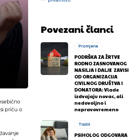
Povezani članci
Promjene
PODRŠKA ZA ŽRTVE
RODNO ZASNOVANOG
NASILJA I DALJE ZAVISI
OD ORGANIZACIJA
CIVILNOG DRUŠTVA I
DONATORA: Vlade
izdvajaju novac, ali
nesebično
nedovoljno i
nepravovremeno
i priču o
Tražiš
ožavanje
PSIHOLOG ODGOVARA