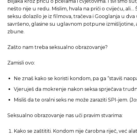
biljaka kroz priču o pčelama i cvjetovima. I svi smo šut
nešto nije u redu. Mislim, hvala na priči o cvijeću, ali
seksu dolazilo je iz filmova, tračeva i Googlanja u dva 
savršeno, glasine su uglavnom potpune izmišljotine,
zbune.
Zašto nam treba seksualno obrazovanje?
Zamisli ovo:
Ne znaš kako se koristi kondom, pa ga “staviš naop
Vjeruješ da mokrenje nakon seksa sprječava trudnoć
Misliš da te oralni seks ne može zaraziti SPI-jem. (J
Seksualno obrazovanje nas uči pravim stvarima:
Kako se zaštititi. Kondom nije čarobna riječ, već alat 