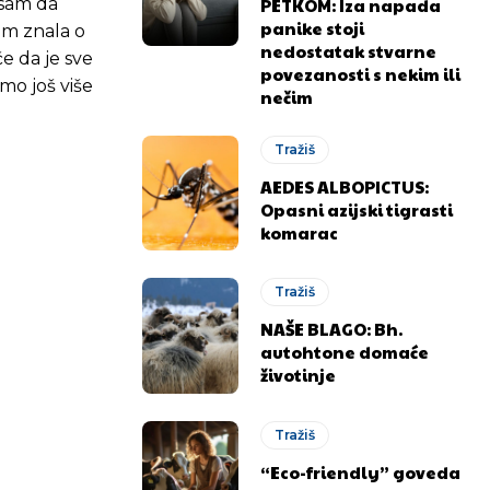
PETKOM: Iza napada
a sam da
panike stoji
sam znala o
nedostatak stvarne
če da je sve
povezanosti s nekim ili
mo još više
nečim
Tražiš
AEDES ALBOPICTUS:
Opasni azijski tigrasti
komarac
Tražiš
NAŠE BLAGO: Bh.
autohtone domaće
životinje
Tražiš
“Eco-friendly” goveda