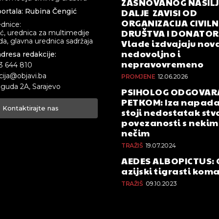
ZASNOVANOG NASILJA
DALJE ZAVISI OD
ortala: Rubina Čengić
ORGANIZACIJA CIVIL
ednice:
DRUŠTVA I DONATOR
ić, urednica za multimedije
a, glavna urednica sadržaja
Vlade izdvajaju nova
nedovoljno i
adresa redakcije:
nepravovremeno
33 644 810
cija@objavi.ba
PROMJENE
12.06.2026
guda 2A, Sarajevo
PSIHOLOG ODGOVAR
PETKOM: Iza napada
Kontaktirajte nas
stoji nedostatak stv
povezanosti s nekim 
nečim
TRAŽIŠ
19.07.2024
AEDES ALBOPICTUS: 
azijski tigrasti kom
TRAŽIŠ
09.10.2023