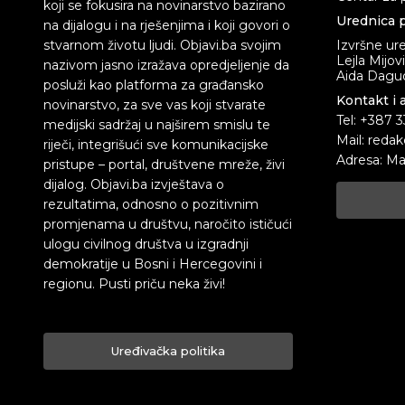
koji se fokusira na novinarstvo bazirano
Urednica p
na dijalogu i na rješenjima i koji govori o
stvarnom životu ljudi. Objavi.ba svojim
Izvršne ur
Lejla Mijov
nazivom jasno izražava opredjeljenje da
Aida Dagud
posluži kao platforma za građansko
Kontakt i 
novinarstvo, za sve vas koji stvarate
Tel: +387 
medijski sadržaj u najširem smislu te
Mail: redak
riječi, integrišući sve komunikacijske
Adresa: Ma
pristupe – portal, društvene mreže, živi
dijalog. Objavi.ba izvještava o
rezultatima, odnosno o pozitivnim
promjenama u društvu, naročito ističući
ulogu civilnog društva u izgradnji
demokratije u Bosni i Hercegovini i
regionu. Pusti priču neka živi!
Uređivačka politika