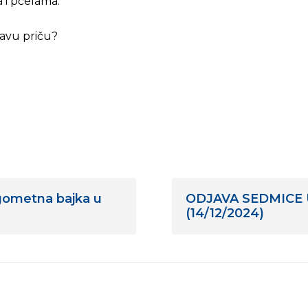
a i pčelama.”
ravu priču?
ometna bajka u
ODJAVA SEDMICE U 6
(14/12/2024)