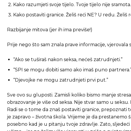
Ovim putem želimo da vam se zahvalimo što 
Ovim putem želimo da vam se zahvalimo što 
Kako razumjeti svoje tijelo. Tvoje tijelo nije sramo
Kako postaviti granice. Želiš reći NE? U redu. Želiš 
[wpuf_form id=”7463”]
[wpuf_form id=”7463”]
Razbijanje mitova (jer ih ima previše!)
Prije nego što sam znala prave informacije, vjerovala
“Ako se tuširaš nakon seksa, nećeš zatrudnjeti.”
“SPI se mogu dobiti samo ako imaš puno partnera.
“Djevojke ne mogu zatrudnjeti prvi put.”
Sve ovo su gluposti. Zamisli koliko bismo manje stre
obrazovanje je više od seksa. Nije stvar samo u seksu.
Radi se o tome da znaš postaviti granice, prepoznati 
je zapravo – životna škola. Vrijeme je da prestanemo 
posebno kad je u pitanju tvoje zdravlje. Zato, sljede