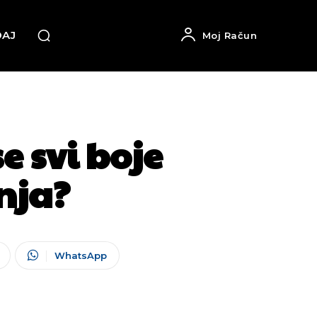
DAJ
Moj Račun
e svi boje
nja?
WhatsApp