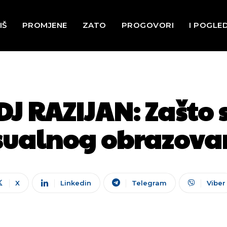
IŠ
PROMJENE
ZATO
PROGOVORI
I POGLE
J RAZIJAN: Zašto s
sualnog obrazova
X
Linkedin
Telegram
Viber