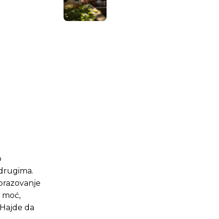
.ba
.ba
o
 drugima.
obrazovanje
e moć,
“Hajde da