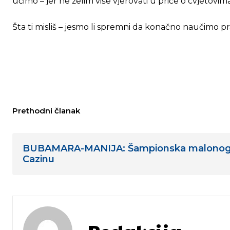
učimo – jer ne želim više vjerovati u priče o cvjetovim
Šta ti misliš – jesmo li spremni da konačno naučimo p
Prethodni članak
BUBAMARA-MANIJA: Šampionska malonog
Cazinu