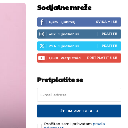
Socijalne mreže
SVIĐA MI SE
6,325
Ljubitelji
PRATITE
402
Sljedbenici
PRATITE
294
Sljedbenici
PRETPLATITE SE
1,690
Pretplatnici
Pretplatite se
ŽELIM PRETPLATU
Pročitao sam i prihvatam
pravila
privatnosti.