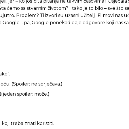
jeli, jer – ko još pita pitanja na takvim časovima? Osjećal
… Šta ćemo sa stvarnim životom? I tako je to bilo – sve što 
ujutro. Problem? Ti izvori su užasni učitelji. Filmovi nas u
 a Google… pa, Google ponekad daje odgovore koji nas sa
ako”.
u. (Spoiler: ne sprječava.)
oš jedan spoiler: može.)
Pusti priču da živi!
Pusti priču da živi!
koji treba znati koristiti.