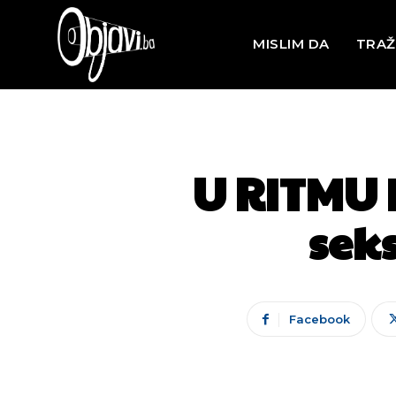
MISLIM DA
TRAŽ
U RITMU D
sek
Facebook