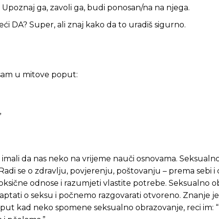
ste odlučili da pustite Vašu priču da živi, Redakcija Objavi
ste odlučili da pustite Vašu priču da živi, Redakcija Objavi
ta. Upoznaj ga, zavoli ga, budi ponosan/na na njega.
reći DA? Super, ali znaj kako da to uradiš sigurno.
 sam u mitove poput:
”
sa imali da nas neko na vrijeme nauči osnovama. Seksualn
 Radi se o zdravlju, povjerenju, poštovanju – prema sebi i
toksične odnose i razumjeti vlastite potrebe. Seksualno 
šaptati o seksu i počnemo razgovarati otvoreno. Znanje j
ći put kad neko spomene seksualno obrazovanje, reci im: 