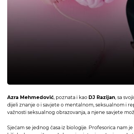
Azra Mehmedović
, poznata i kao
DJ Razijan
, sa sv
dijeli znanje o i savjete o mentalnom, seksualnom i r
važnosti seksualnog obrazovanja, a njene savjete mo
Sjećam se jednog časa iz biologije. Profesorica nam