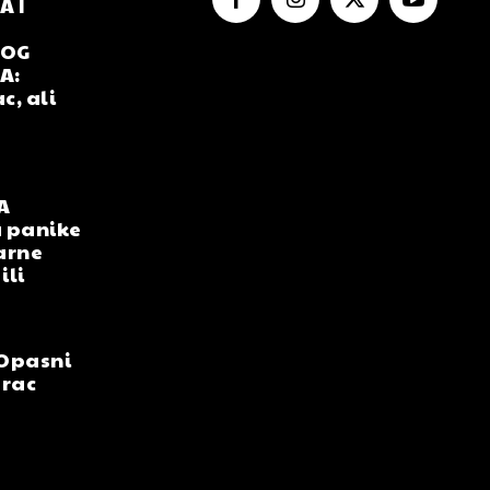
 I
NOG
A:
c, ali
A
 panike
arne
ili
Opasni
arac