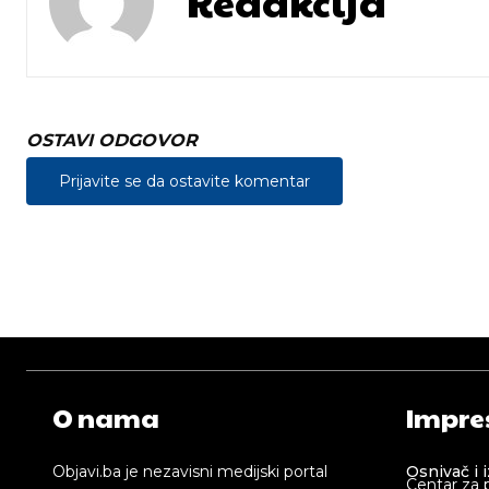
Redakcija
OSTAVI ODGOVOR
Prijavite se da ostavite komentar
O nama
Impre
Objavi.ba je nezavisni medijski portal
Osnivač i 
Centar za 