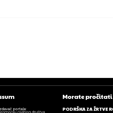
ssum
Morate pročitati
PODRŠKA ZA ŽRTVE 
izdavač portala:
promociju civilnog društva