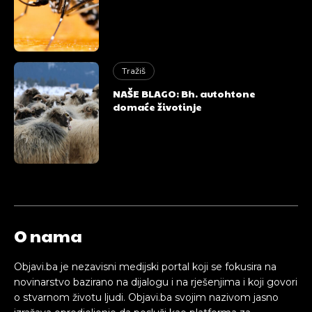
Tražiš
NAŠE BLAGO: Bh. autohtone
domaće životinje
Pusti priču da živi!
Pusti priču da živi!
O nama
Ovim putem želimo da vam se zahvalimo što ste
Ovim putem želimo da vam se zahvalimo što ste
odlučili da pustite Vašu priču da živi, Redakcija
odlučili da pustite Vašu priču da živi, Redakcija
Objavi.ba je nezavisni medijski portal koji se fokusira na
Objavi.ba
Objavi.ba
novinarstvo bazirano na dijalogu i na rješenjima i koji govori
o stvarnom životu ljudi. Objavi.ba svojim nazivom jasno