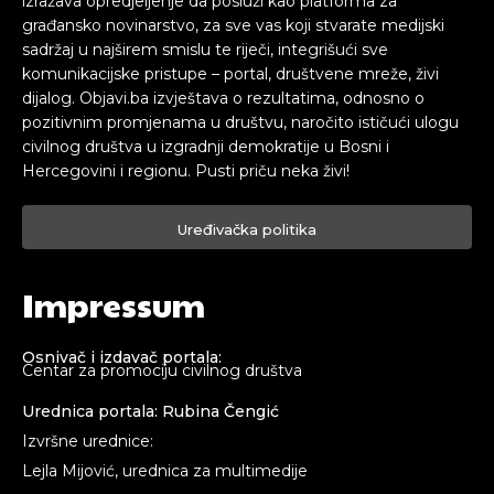
izražava opredjeljenje da posluži kao platforma za
građansko novinarstvo, za sve vas koji stvarate medijski
[wpuf_form id=”7463”]
[wpuf_form id=”7463”]
sadržaj u najširem smislu te riječi, integrišući sve
komunikacijske pristupe – portal, društvene mreže, živi
dijalog. Objavi.ba izvještava o rezultatima, odnosno o
pozitivnim promjenama u društvu, naročito ističući ulogu
civilnog društva u izgradnji demokratije u Bosni i
Hercegovini i regionu. Pusti priču neka živi!
Uređivačka politika
Impressum
Osnivač i izdavač portala:
Centar za promociju civilnog društva
Urednica portala: Rubina Čengić
Izvršne urednice:
Lejla Mijović, urednica za multimedije