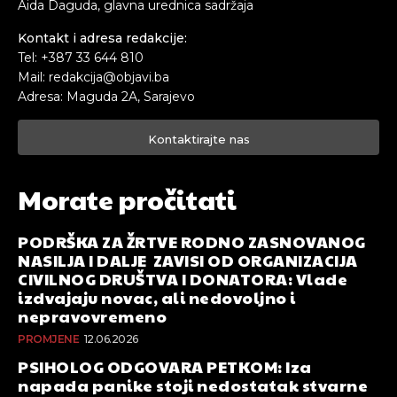
Aida Daguda, glavna urednica sadržaja
Kontakt i adresa redakcije:
Tel: +387 33 644 810
Mail: redakcija@objavi.ba
Adresa: Maguda 2A, Sarajevo
Kontaktirajte nas
Morate pročitati
PODRŠKA ZA ŽRTVE RODNO ZASNOVANOG
NASILJA I DALJE ZAVISI OD ORGANIZACIJA
CIVILNOG DRUŠTVA I DONATORA: Vlade
izdvajaju novac, ali nedovoljno i
nepravovremeno
PROMJENE
12.06.2026
PSIHOLOG ODGOVARA PETKOM: Iza
napada panike stoji nedostatak stvarne