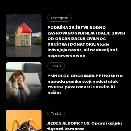
Promjene
PODRŠKA ZA ŽRTVE RODNO
ZASNOVANOG NASILJA I DALJE ZAVISI
OD ORGANIZACIJA CIVILNOG
DRUŠTVA I DONATORA: Vlade
izdvajaju novac, ali nedovoljno i
nepravovremeno
Tražiš
PSIHOLOG ODGOVARA PETKOM: Iza
napada panike stoji nedostatak
stvarne povezanosti s nekim ili
nečim
Tražiš
AEDES ALBOPICTUS: Opasni azijski
tigrasti komarac