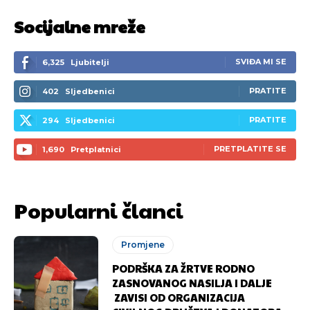
Socijalne mreže
SVIĐA MI SE
6,325
Ljubitelji
PRATITE
402
Sljedbenici
PRATITE
294
Sljedbenici
PRETPLATITE SE
1,690
Pretplatnici
Popularni članci
Promjene
PODRŠKA ZA ŽRTVE RODNO
ZASNOVANOG NASILJA I DALJE
ZAVISI OD ORGANIZACIJA