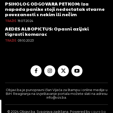
PSIHOLOG ODGOVARA PETKOM: Iza
napada panike stoji nedostatak stvarne
povezanosti s nekim ili nečim
TRAŽIŠ
19.07.2024
AEDES ALBOPICTUS: Opasni azijski
tigrasti komarac
TRAŽIŠ
09.10.2023
Objavi.ba je punopravni član Vijeća za štampu i online medije u
BiH. Reagiranja na izvještavanje portala možete slati na adresu
info@vzs.ba.
© 2024 Objavi.ba. Sva prava zadržana. Powered by
cqure.ba