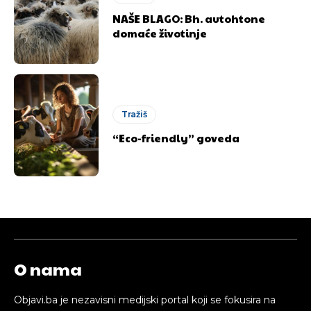
NAŠE BLAGO: Bh. autohtone
domaće životinje
[wpuf_form id=”7463”]
[wpuf_form id=”7463”]
Tražiš
“Eco-friendly” goveda
O nama
Objavi.ba je nezavisni medijski portal koji se fokusira na