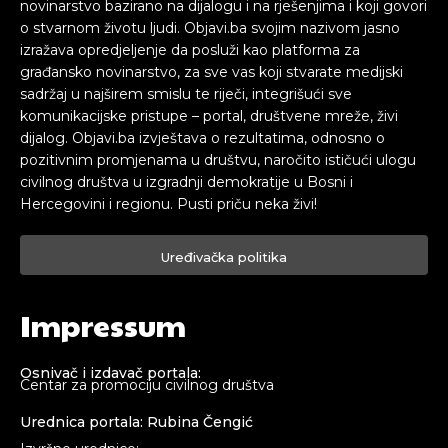
novinarstvo bazirano na dijalogu i na rješenjima i koji govori
o stvarnom životu ljudi. Objavi.ba svojim nazivom jasno
izražava opredjeljenje da posluži kao platforma za
građansko novinarstvo, za sve vas koji stvarate medijski
sadržaj u najširem smislu te riječi, integrišući sve
komunikacijske pristupe – portal, društvene mreže, živi
dijalog. Objavi.ba izvještava o rezultatima, odnosno o
pozitivnim promjenama u društvu, naročito ističući ulogu
civilnog društva u izgradnji demokratije u Bosni i
Hercegovini i regionu. Pusti priču neka živi!
Uređivačka politika
Impressum
Osnivač i izdavač portala:
Centar za promociju civilnog društva
Urednica portala: Rubina Čengić