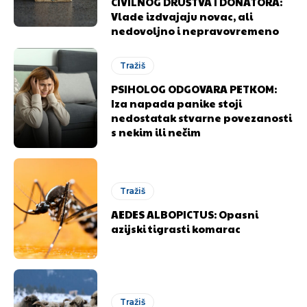
CIVILNOG DRUŠTVA I DONATORA:
Vlade izdvajaju novac, ali
nedovoljno i nepravovremeno
Tražiš
PSIHOLOG ODGOVARA PETKOM:
Iza napada panike stoji
nedostatak stvarne povezanosti
s nekim ili nečim
Pusti priču da živi!
Pusti priču da živi!
Tražiš
AEDES ALBOPICTUS: Opasni
azijski tigrasti komarac
Ovim putem želimo da vam se zahvalimo što ste
Ovim putem želimo da vam se zahvalimo što ste
odlučili da pustite Vašu priču da živi, Redakcija
odlučili da pustite Vašu priču da živi, Redakcija
Objavi.ba
Objavi.ba
Tražiš