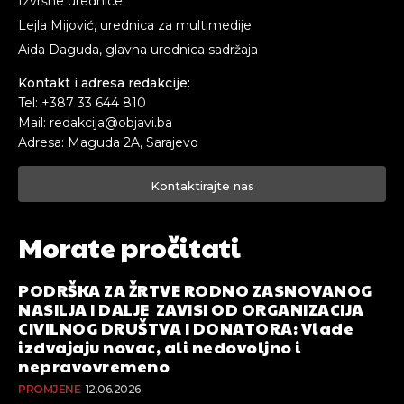
Izvršne urednice:
Lejla Mijović, urednica za multimedije
Aida Daguda, glavna urednica sadržaja
Kontakt i adresa redakcije:
Tel: +387 33 644 810
Mail: redakcija@objavi.ba
Adresa: Maguda 2A, Sarajevo
Kontaktirajte nas
Morate pročitati
PODRŠKA ZA ŽRTVE RODNO ZASNOVANOG
NASILJA I DALJE ZAVISI OD ORGANIZACIJA
CIVILNOG DRUŠTVA I DONATORA: Vlade
izdvajaju novac, ali nedovoljno i
nepravovremeno
PROMJENE
12.06.2026