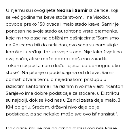
U njemu su i ovog ljeta
Nezira i Samir
iz Zenice, koji
se već godinama bave stočarstvom, i na Visočicu
dovode preko 150 ovaca i malo stado krava. Samir je
ponosan na svoje stado autohtone vrste pramenka,
koje mirno pase na obližnjim pašnjacima: “Sami smo
na Policama bili do neki dan, evo sada su nam stigle
komšije i uređuju tor za svoje stado. Nije lako živjeti na
ovaj način, ali se može dobro i pošteno zaraditi.
Tokom raspusta nam dođu i djeca, pa pomognu oko
stoke”. Na pitanje o podsticajima od države, Samir
odmah otvara temu o nejednakom pristupu u
različitim kantonima i na raznim nivoima vlasti: “Kanton
Sarajevo ima dobre podsticaje za stočare, u Distriktu
su najbolji, dok se kod nas u Zenici zaista daje malo, 3
KM po grlu. Srećom, državni nivo daje bolje
podsticaje, pa se nekako može sve ovo isfinansirati”.
Dok priča, miluje malog crnog ovčarskog psa koji je