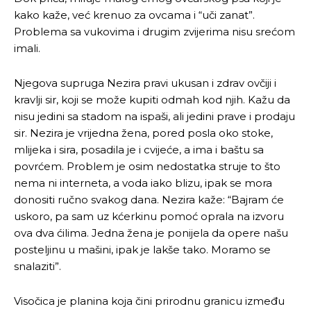
kako kaže, već krenuo za ovcama i “uči zanat”.
Problema sa vukovima i drugim zvijerima nisu srećom
imali.
Njegova supruga Nezira pravi ukusan i zdrav ovčiji i
kravlji sir, koji se može kupiti odmah kod njih. Kažu da
nisu jedini sa stadom na ispaši, ali jedini prave i prodaju
sir. Nezira je vrijedna žena, pored posla oko stoke,
mlijeka i sira, posadila je i cvijeće, a ima i baštu sa
povrćem. Problem je osim nedostatka struje to što
nema ni interneta, a voda iako blizu, ipak se mora
donositi ručno svakog dana. Nezira kaže: “Bajram će
uskoro, pa sam uz kćerkinu pomoć oprala na izvoru
ova dva ćilima. Jedna žena je ponijela da opere našu
posteljinu u mašini, ipak je lakše tako. Moramo se
snalaziti”.
Visočica je planina koja čini prirodnu granicu između