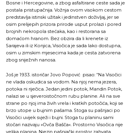
Bosne i Hercegovine, a zbog asfaltirane ceste sada je
postala pristupačnija. Vožnja ovom visokom cestom
predstavlja istinski užitak i jedinstven doživljaj, jer se
osim prelijepih prizora prirode usput prolazi i pored
brojnih nekropola stećaka, kao i restorana sa
domaćom hranom. Bez obzira da li krenete iz
Sarajeva ili iz Konjica, Visočica je sada lako dostupna,
osim u zimskim mjesecima kada je cesta zatvorena
zbog sniježnih nanosa.
Još je 1933. istoričar Jovo Popović pisao: “Na Visočici
ne vlada oskudica sa vodom. Na njoj nema jezera,
potoka ni riječica. Jedan jedini potok, Mandin Potok,
nalazi se u sjeveroistočnom rubu planine. Ali na sve
strane po njoj ima živih vrela i kratkih potočića, koji se
brzo utope u bujnim pašama. Stoga su pašnjaci po
Visočici uvijek svježi i bujni. Stoga tu planinu sami
stočari nazivaju »Ovča Bašča«. Prostorno Visočica nije
velika planina. Njezin pašnjački prostor zahvata