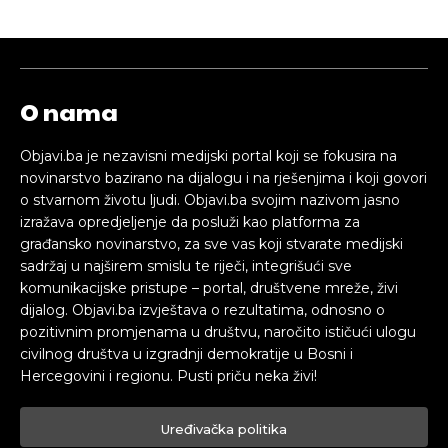
O nama
Objavi.ba je nezavisni medijski portal koji se fokusira na
novinarstvo bazirano na dijalogu i na rješenjima i koji govori
o stvarnom životu ljudi. Objavi.ba svojim nazivom jasno
izražava opredjeljenje da posluži kao platforma za
građansko novinarstvo, za sve vas koji stvarate medijski
sadržaj u najširem smislu te riječi, integrišući sve
komunikacijske pristupe – portal, društvene mreže, živi
dijalog. Objavi.ba izvještava o rezultatima, odnosno o
pozitivnim promjenama u društvu, naročito ističući ulogu
civilnog društva u izgradnji demokratije u Bosni i
Hercegovini i regionu. Pusti priču neka živi!
Uređivačka politika