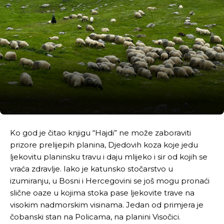
Ko god je čitao knjigu “Hajdi” ne može zaboraviti
prizore prelijepih planina, Djedovih koza koje jedu
ljekovitu planinsku travu i daju mlijeko i sir od kojih se
vraća zdravlje. Iako je katunsko stočarstvo u
izumiranju, u Bosni i Hercegovini se još mogu pronaći
slične oaze u kojima stoka pase ljekovite trave na
visokim nadmorskim visinama. Jedan od primjera je
čobanski stan na Policama, na planini Visočici.