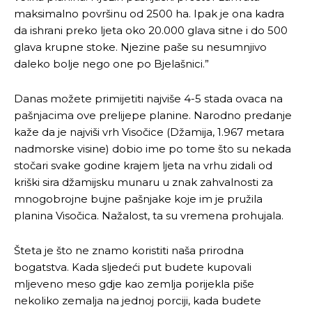
maksimalno površinu od 2500 ha. Ipak je ona kadra
da ishrani preko ljeta oko 20.000 glava sitne i do 500
glava krupne stoke. Njezine paše su nesumnjivo
daleko bolje nego one po Bjelašnici.”
Danas možete primijetiti najviše 4-5 stada ovaca na
pašnjacima ove prelijepe planine. Narodno predanje
kaže da je najviši vrh Visočice (Džamija, 1.967 metara
nadmorske visine) dobio ime po tome što su nekada
stočari svake godine krajem ljeta na vrhu zidali od
kriški sira džamijsku munaru u znak zahvalnosti za
mnogobrojne bujne pašnjake koje im je pružila
planina Visočica. Nažalost, ta su vremena prohujala.
Šteta je što ne znamo koristiti naša prirodna
bogatstva. Kada sljedeći put budete kupovali
mljeveno meso gdje kao zemlja porijekla piše
nekoliko zemalja na jednoj porciji, kada budete