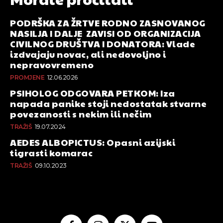
PODRŠKA ZA ŽRTVE RODNO ZASNOVANOG
NASILJA I DALJE ZAVISI OD ORGANIZACIJA
CIVILNOG DRUŠTVA I DONATORA: Vlade
izdvajaju novac, ali nedovoljno i
nepravovremeno
PROMJENE
12.06.2026
PSIHOLOG ODGOVARA PETKOM: Iza
napada panike stoji nedostatak stvarne
povezanosti s nekim ili nečim
TRAŽIŠ
19.07.2024
AEDES ALBOPICTUS: Opasni azijski
tigrasti komarac
TRAŽIŠ
09.10.2023