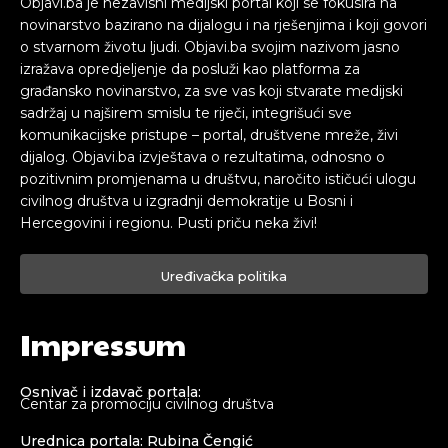
Objavi.ba je nezavisni medijski portal koji se fokusira na
novinarstvo bazirano na dijalogu i na rješenjima i koji govori
o stvarnom životu ljudi. Objavi.ba svojim nazivom jasno
izražava opredjeljenje da posluži kao platforma za
građansko novinarstvo, za sve vas koji stvarate medijski
sadržaj u najširem smislu te riječi, integrišući sve
komunikacijske pristupe – portal, društvene mreže, živi
dijalog. Objavi.ba izvještava o rezultatima, odnosno o
pozitivnim promjenama u društvu, naročito ističući ulogu
civilnog društva u izgradnji demokratije u Bosni i
Hercegovini i regionu. Pusti priču neka živi!
Uređivačka politika
Impressum
Osnivač i izdavač portala:
Centar za promociju civilnog društva
Urednica portala: Rubina Čengić