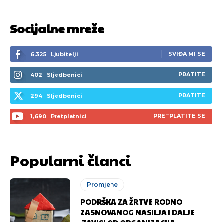
Socijalne mreže
SVIĐA MI SE
6,325
Ljubitelji
PRATITE
402
Sljedbenici
PRATITE
294
Sljedbenici
PRETPLATITE SE
1,690
Pretplatnici
Popularni članci
Promjene
PODRŠKA ZA ŽRTVE RODNO
ZASNOVANOG NASILJA I DALJE