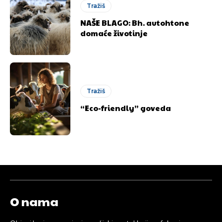
Tražiš
NAŠE BLAGO: Bh. autohtone
[wpuf_form id=”7463”]
[wpuf_form id=”7463”]
domaće životinje
Tražiš
“Eco-friendly” goveda
O nama