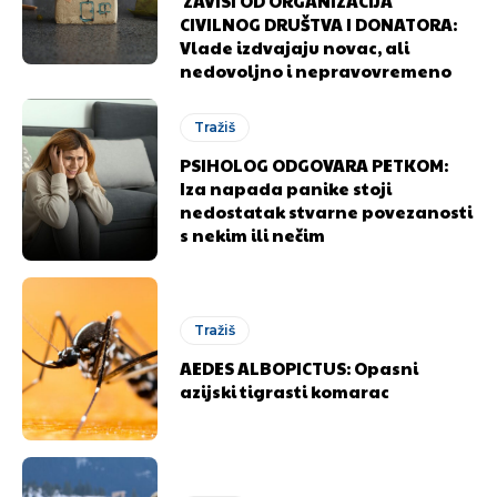
ZAVISI OD ORGANIZACIJA
CIVILNOG DRUŠTVA I DONATORA:
Vlade izdvajaju novac, ali
nedovoljno i nepravovremeno
Tražiš
PSIHOLOG ODGOVARA PETKOM:
Iza napada panike stoji
nedostatak stvarne povezanosti
s nekim ili nečim
Pusti priču da živi!
Pusti priču da živi!
Tražiš
AEDES ALBOPICTUS: Opasni
azijski tigrasti komarac
Ovim putem želimo da vam se zahvalimo što ste
Ovim putem želimo da vam se zahvalimo što ste
odlučili da pustite Vašu priču da živi, Redakcija
odlučili da pustite Vašu priču da živi, Redakcija
Objavi.ba
Objavi.ba