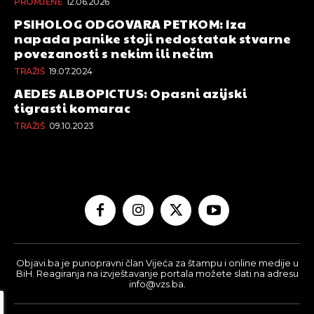
PROMJENE
12.06.2026
PSIHOLOG ODGOVARA PETKOM: Iza
napada panike stoji nedostatak stvarne
povezanosti s nekim ili nečim
TRAŽIŠ
19.07.2024
AEDES ALBOPICTUS: Opasni azijski
tigrasti komarac
TRAŽIŠ
09.10.2023
Objavi.ba je punopravni član Vijeća za štampu i online medije u
BiH. Reagiranja na izvještavanje portala možete slati na adresu
info@vzs.ba.