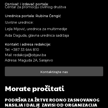
Osnivač i izdavač portala:
Centar za promociju civilnog društva
Urednica portala: Rubina Čengić
Izvršne urednice:
Lejla Mijović, urednica za multimedije
Aida Daguda, glavna urednica sadržaja
Kontakt i adresa redakcije:
Tel: +387 33 644 810
Mail: redakcija@objavi.ba
Adresa: Maguda 2A, Sarajevo
Kontaktirajte nas
Morate pročitati
PODRŠKA ZA ŽRTVE RODNO ZASNOVANOG
NASILJA I DALJE ZAVISI OD ORGANIZACIJA