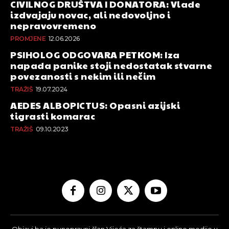
CIVILNOG DRUŠTVA I DONATORA: Vlade
izdvajaju novac, ali nedovoljno i
nepravovremeno
PROMJENE
12.06.2026
PSIHOLOG ODGOVARA PETKOM: Iza
napada panike stoji nedostatak stvarne
povezanosti s nekim ili nečim
TRAŽIŠ
19.07.2024
AEDES ALBOPICTUS: Opasni azijski
tigrasti komarac
TRAŽIŠ
09.10.2023