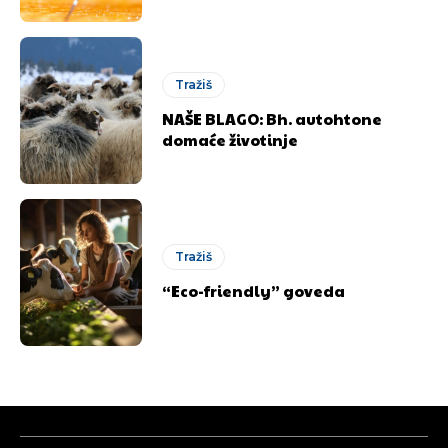
Objavi.ba
Objavi.ba
Tražiš
[wpuf_form id=”7463”]
[wpuf_form id=”7463”]
NAŠE BLAGO: Bh. autohtone
domaće životinje
Tražiš
“Eco-friendly” goveda