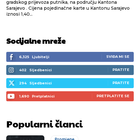
gradskog prijevoza putnika, na području Kantona
Sarajevo . Cijena pojedinačne karte u Kantonu Sarajevo
iznosi 1,40...
Socijalne mreže
SVIĐA MI SE
6,325
Ljubitelji
PRATITE
402
Sljedbenici
PRATITE
294
Sljedbenici
PRETPLATITE SE
1,690
Pretplatnici
Popularni članci
Promjene