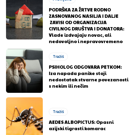
PODRŠKA ZA ŽRTVE RODNO
ZASNOVANOG NASILJA I DALJE
ZAVISI OD ORGANIZACIJA
CIVILNOG DRUŠTVA I DONATORA:
Vlade izdvajaju novac, ali
nedovoljno i nepravovremeno
Tražiš
PSIHOLOG ODGOVARA PETKOM:
Iza napada panike stoji
nedostatak stvarne povezanosti
s nekim ili nečim
Pusti priču da živi!
Pusti priču da živi!
Tražiš
AEDES ALBOPICTUS: Opasni
Ovim putem želimo da vam se zahvalimo što ste
Ovim putem želimo da vam se zahvalimo što ste
azijski tigrasti komarac
odlučili da pustite Vašu priču da živi, Redakcija
odlučili da pustite Vašu priču da živi, Redakcija