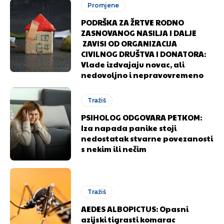
Promjene
PODRŠKA ZA ŽRTVE RODNO
ZASNOVANOG NASILJA I DALJE
ZAVISI OD ORGANIZACIJA
CIVILNOG DRUŠTVA I DONATORA:
Vlade izdvajaju novac, ali
nedovoljno i nepravovremeno
Tražiš
PSIHOLOG ODGOVARA PETKOM:
Iza napada panike stoji
nedostatak stvarne povezanosti
s nekim ili nečim
Pusti priču da živi!
Pusti priču da živi!
Tražiš
Ovim putem želimo da vam se zahvalimo što ste
Ovim putem želimo da vam se zahvalimo što ste
AEDES ALBOPICTUS: Opasni
azijski tigrasti komarac
odlučili da pustite Vašu priču da živi, Redakcija
odlučili da pustite Vašu priču da živi, Redakcija