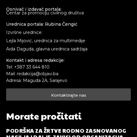
Osnivač i izdavač portala:
Centar za promociju civilnog društva
Urednica portala: Rubina Čengić
Izvršne urednice:
Lejla Mijović, urednica za multimedije
Aida Daguda, glavna urednica sadržaja
Kontakt i adresa redakcije:
Tel: +387 33 644 810
Mail: redakcija@objavi.ba
Adresa: Maguda 2A, Sarajevo
Kontaktirajte nas
Morate pročitati
PODRŠKA ZA ŽRTVE RODNO ZASNOVANOG
NASILJA I DALJE ZAVISI OD ORGANIZACIJA