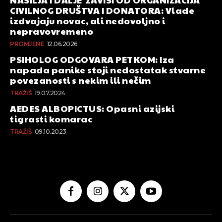
CIVILNOG DRUŠTVA I DONATORA: Vlade
izdvajaju novac, ali nedovoljno i
nepravovremeno
PROMJENE
12.06.2026
PSIHOLOG ODGOVARA PETKOM: Iza
napada panike stoji nedostatak stvarne
povezanosti s nekim ili nečim
TRAŽIŠ
19.07.2024
AEDES ALBOPICTUS: Opasni azijski
tigrasti komarac
TRAŽIŠ
09.10.2023