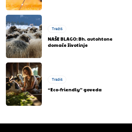
Objavi.ba
Objavi.ba
Tražiš
[wpuf_form id=”7463”]
[wpuf_form id=”7463”]
NAŠE BLAGO: Bh. autohtone
domaće životinje
Tražiš
“Eco-friendly” goveda