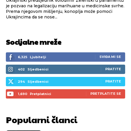
Ukrajinski predsjednik Volodimir Zelenski u parlamentu
je pozvao na legalizaciju marihuane u medicinske svrhe.
Prema njegovom mišljenju, konoplja može pomoći
Ukrajincima da se nose...
Socijalne mreže
SVIĐA MI SE
6,325
Ljubitelji
PRATITE
402
Sljedbenici
PRATITE
294
Sljedbenici
PRETPLATITE SE
1,690
Pretplatnici
Popularni članci