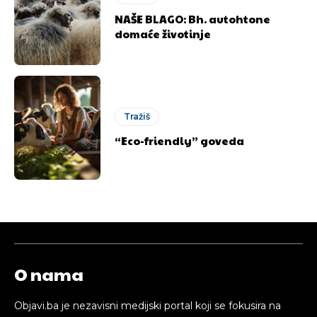
NAŠE BLAGO: Bh. autohtone
domaće životinje
[wpuf_form id=”7463”]
[wpuf_form id=”7463”]
Tražiš
“Eco-friendly” goveda
O nama
Objavi.ba je nezavisni medijski portal koji se fokusira na