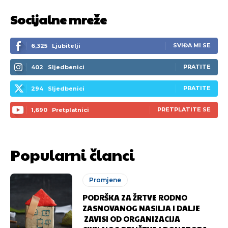
Socijalne mreže
SVIĐA MI SE
6,325
Ljubitelji
PRATITE
402
Sljedbenici
PRATITE
294
Sljedbenici
PRETPLATITE SE
1,690
Pretplatnici
Popularni članci
Promjene
PODRŠKA ZA ŽRTVE RODNO
ZASNOVANOG NASILJA I DALJE
ZAVISI OD ORGANIZACIJA