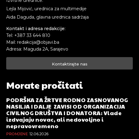
Izvršne urednice:
Lejla Mijović, urednica za multimedije
Aida Daguda, glavna urednica sadržaja
Kontakt i adresa redakcije:
Tel: +387 33 644 810
Mail: redakcija@objavi.ba
Adresa: Maguda 2A, Sarajevo
Kontaktirajte nas
Morate pročitati
PODRŠKA ZA ŽRTVE RODNO ZASNOVANOG
NASILJA I DALJE ZAVISI OD ORGANIZACIJA
CIVILNOG DRUŠTVA I DONATORA: Vlade
izdvajaju novac, ali nedovoljno i
nepravovremeno
PROMJENE
12.06.2026