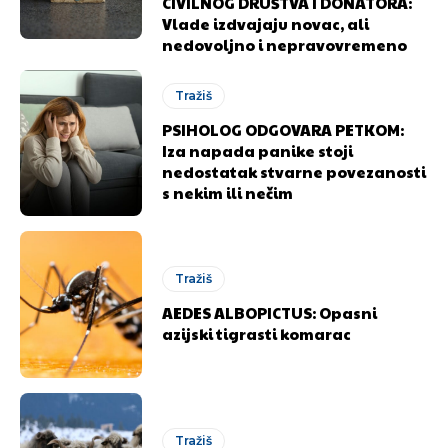
CIVILNOG DRUŠTVA I DONATORA:
Vlade izdvajaju novac, ali
nedovoljno i nepravovremeno
Tražiš
PSIHOLOG ODGOVARA PETKOM:
Iza napada panike stoji
nedostatak stvarne povezanosti
s nekim ili nečim
Pusti priču da živi!
Pusti priču da živi!
Tražiš
AEDES ALBOPICTUS: Opasni
azijski tigrasti komarac
Ovim putem želimo da vam se zahvalimo što ste
Ovim putem želimo da vam se zahvalimo što ste
odlučili da pustite Vašu priču da živi, Redakcija
odlučili da pustite Vašu priču da živi, Redakcija
Objavi.ba
Objavi.ba
Tražiš