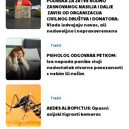
PODRŠKA ZA ŽRTVE RODNO
ZASNOVANOG NASILJA I DALJE
ZAVISI OD ORGANIZACIJA
CIVILNOG DRUŠTVA I DONATORA:
Vlade izdvajaju novac, ali
nedovoljno i nepravovremeno
Tražiš
PSIHOLOG ODGOVARA PETKOM:
Iza napada panike stoji
nedostatak stvarne povezanosti
s nekim ili nečim
Pusti priču da živi!
Pusti priču da živi!
Tražiš
AEDES ALBOPICTUS: Opasni
Ovim putem želimo da vam se zahvalimo što ste
Ovim putem želimo da vam se zahvalimo što ste
azijski tigrasti komarac
odlučili da pustite Vašu priču da živi, Redakcija
odlučili da pustite Vašu priču da živi, Redakcija
Objavi.ba
Objavi.ba