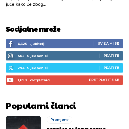
juče kako će zbog...
Socijalne mreže
SVIĐA MI SE
6,325
Ljubitelji
PRATITE
402
Sljedbenici
PRATITE
294
Sljedbenici
PRETPLATITE SE
1,690
Pretplatnici
Popularni članci
Promjene