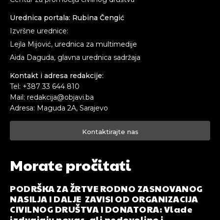
Urednica portala: Rubina Čengić
Izvršne urednice:
Lejla Mijović, urednica za multimedije
Aida Daguda, glavna urednica sadržaja
Kontakt i adresa redakcije:
Tel: +387 33 644 810
Mail: redakcija@objavi.ba
Adresa: Maguda 2A, Sarajevo
Kontaktirajte nas
Morate pročitati
PODRŠKA ZA ŽRTVE RODNO ZASNOVANOG
NASILJA I DALJE ZAVISI OD ORGANIZACIJA
CIVILNOG DRUŠTVA I DONATORA: Vlade
izdvajaju novac, ali nedovoljno i