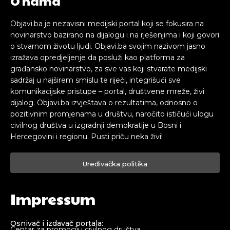
O nama
Objavi.ba je nezavisni medijski portal koji se fokusira na
novinarstvo bazirano na dijalogu i na rješenjima i koji govori
o stvarnom životu ljudi. Objavi.ba svojim nazivom jasno
izražava opredjeljenje da posluži kao platforma za
građansko novinarstvo, za sve vas koji stvarate medijski
sadržaj u najširem smislu te riječi, integrišući sve
komunikacijske pristupe – portal, društvene mreže, živi
dijalog. Objavi.ba izvještava o rezultatima, odnosno o
pozitivnim promjenama u društvu, naročito ističući ulogu
civilnog društva u izgradnji demokratije u Bosni i
Hercegovini i regionu. Pusti priču neka živi!
Uređivačka politika
Impressum
Osnivač i izdavač portala:
Centar za promociju civilnog društva