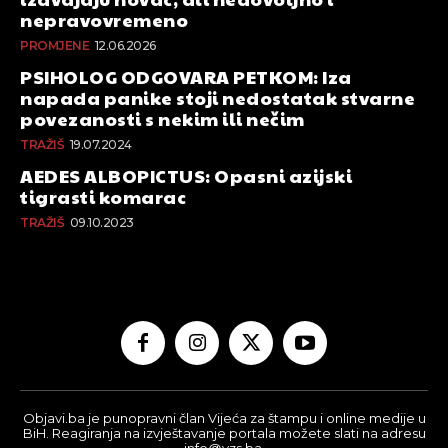
nepravovremeno
PROMJENE
12.06.2026
PSIHOLOG ODGOVARA PETKOM: Iza
napada panike stoji nedostatak stvarne
povezanosti s nekim ili nečim
TRAŽIŠ
19.07.2024
AEDES ALBOPICTUS: Opasni azijski
tigrasti komarac
TRAŽIŠ
09.10.2023
Objavi.ba je punopravni član Vijeća za štampu i online medije u
BiH. Reagiranja na izvještavanje portala možete slati na adresu