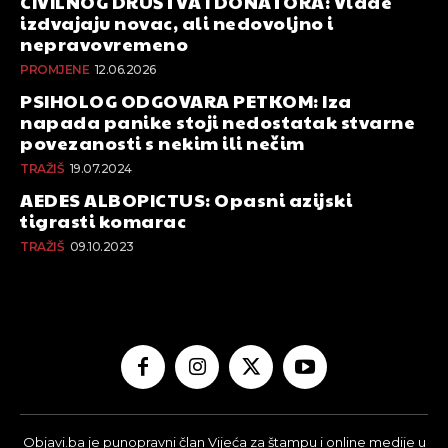
CIVILNOG DRUŠTVA I DONATORA: Vlade
izdvajaju novac, ali nedovoljno i
nepravovremeno
PROMJENE
12.06.2026
PSIHOLOG ODGOVARA PETKOM: Iza
napada panike stoji nedostatak stvarne
povezanosti s nekim ili nečim
TRAŽIŠ
19.07.2024
AEDES ALBOPICTUS: Opasni azijski
tigrasti komarac
TRAŽIŠ
09.10.2023
Objavi.ba je punopravni član Vijeća za štampu i online medije u