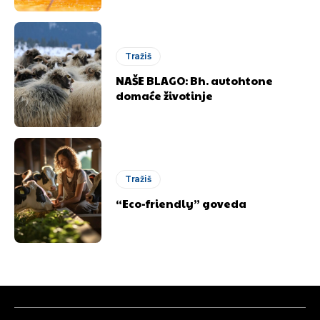
Objavi.ba
Objavi.ba
Tražiš
[wpuf_form id=”7463”]
[wpuf_form id=”7463”]
NAŠE BLAGO: Bh. autohtone
domaće životinje
Tražiš
“Eco-friendly” goveda