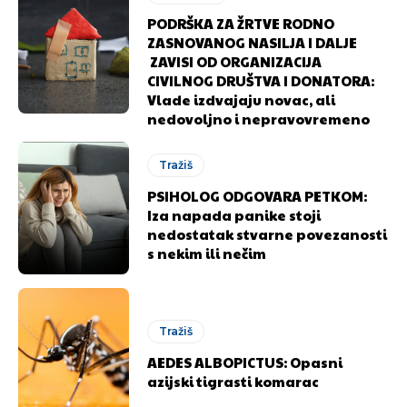
PODRŠKA ZA ŽRTVE RODNO
ZASNOVANOG NASILJA I DALJE
ZAVISI OD ORGANIZACIJA
CIVILNOG DRUŠTVA I DONATORA:
Vlade izdvajaju novac, ali
nedovoljno i nepravovremeno
Tražiš
PSIHOLOG ODGOVARA PETKOM:
Iza napada panike stoji
nedostatak stvarne povezanosti
s nekim ili nečim
Pusti priču da živi!
Pusti priču da živi!
Tražiš
AEDES ALBOPICTUS: Opasni
Ovim putem želimo da vam se zahvalimo što ste
Ovim putem želimo da vam se zahvalimo što ste
azijski tigrasti komarac
odlučili da pustite Vašu priču da živi, Redakcija
odlučili da pustite Vašu priču da živi, Redakcija