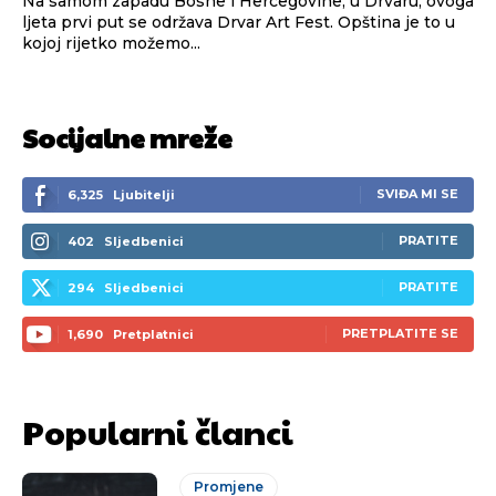
Na samom zapadu Bosne i Hercegovine, u Drvaru, ovoga
ljeta prvi put se održava Drvar Art Fest. Opština je to u
kojoj rijetko možemo...
Socijalne mreže
SVIĐA MI SE
6,325
Ljubitelji
PRATITE
402
Sljedbenici
PRATITE
294
Sljedbenici
PRETPLATITE SE
1,690
Pretplatnici
Popularni članci
Promjene