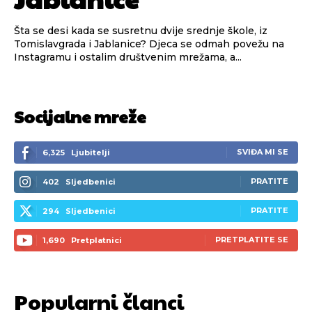
Šta se desi kada se susretnu dvije srednje škole, iz
Tomislavgrada i Jablanice? Djeca se odmah povežu na
Instagramu i ostalim društvenim mrežama, a...
Socijalne mreže
SVIĐA MI SE
6,325
Ljubitelji
PRATITE
402
Sljedbenici
PRATITE
294
Sljedbenici
PRETPLATITE SE
1,690
Pretplatnici
Popularni članci