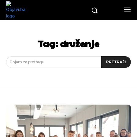
Tag:
druženje
Pojam za pretragu
PRETRAŽI