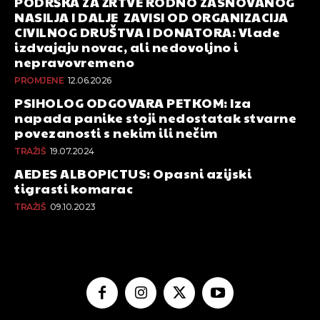
PODRŠKA ZA ŽRTVE RODNO ZASNOVANOG
NASILJA I DALJE ZAVISI OD ORGANIZACIJA
CIVILNOG DRUŠTVA I DONATORA: Vlade
izdvajaju novac, ali nedovoljno i
nepravovremeno
PROMJENE
12.06.2026
PSIHOLOG ODGOVARA PETKOM: Iza
napada panike stoji nedostatak stvarne
povezanosti s nekim ili nečim
TRAŽIŠ
19.07.2024
AEDES ALBOPICTUS: Opasni azijski
tigrasti komarac
TRAŽIŠ
09.10.2023