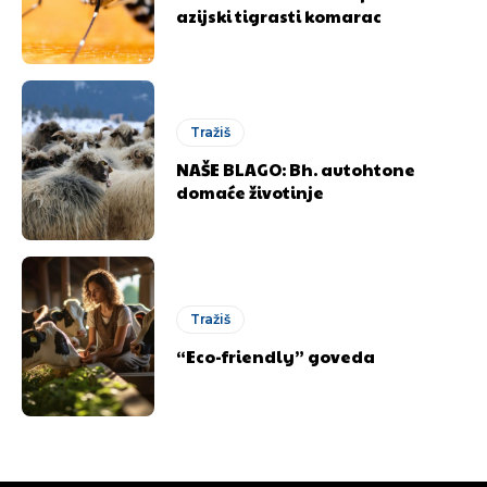
odlučili da pustite Vašu priču da živi, Redakcija
odlučili da pustite Vašu priču da živi, Redakcija
azijski tigrasti komarac
Objavi.ba
Objavi.ba
[wpuf_form id=”7463”]
[wpuf_form id=”7463”]
Tražiš
NAŠE BLAGO: Bh. autohtone
domaće životinje
Tražiš
“Eco-friendly” goveda