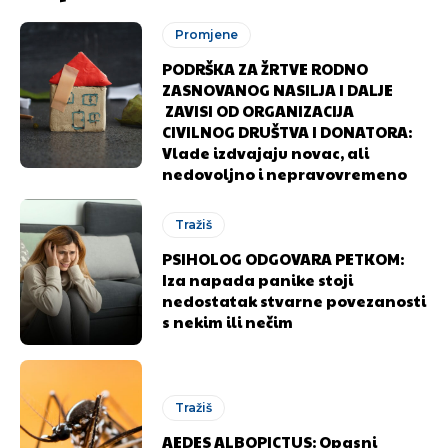
Promjene
PODRŠKA ZA ŽRTVE RODNO
ZASNOVANOG NASILJA I DALJE
ZAVISI OD ORGANIZACIJA
CIVILNOG DRUŠTVA I DONATORA:
Vlade izdvajaju novac, ali
nedovoljno i nepravovremeno
Tražiš
PSIHOLOG ODGOVARA PETKOM:
Iza napada panike stoji
nedostatak stvarne povezanosti
s nekim ili nečim
Pusti priču da živi!
Pusti priču da živi!
Tražiš
Ovim putem želimo da vam se zahvalimo što ste
Ovim putem želimo da vam se zahvalimo što ste
AEDES ALBOPICTUS: Opasni