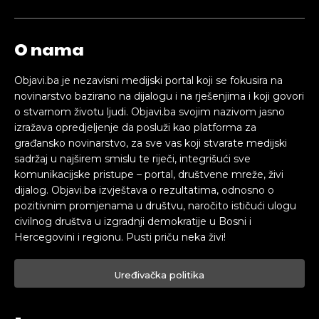
O nama
Objavi.ba je nezavisni medijski portal koji se fokusira na
novinarstvo bazirano na dijalogu i na rješenjima i koji govori
o stvarnom životu ljudi. Objavi.ba svojim nazivom jasno
izražava opredjeljenje da posluži kao platforma za
građansko novinarstvo, za sve vas koji stvarate medijski
sadržaj u najširem smislu te riječi, integrišući sve
komunikacijske pristupe – portal, društvene mreže, živi
dijalog. Objavi.ba izvještava o rezultatima, odnosno o
pozitivnim promjenama u društvu, naročito ističući ulogu
civilnog društva u izgradnji demokratije u Bosni i
Hercegovini i regionu. Pusti priču neka živi!
Uređivačka politika