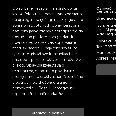
Objavi.ba je nezavisni medijski portal
Osnivač i 
Centar za 
koji se fokusira na novinarstvo bazirano
Urednica p
na dijalogu i na rješenjima i koji govori o
stvarnom životu ljudi. Objavi.ba svojim
Izvršne ur
Lejla Mijov
nazivom jasno izražava opredjeljenje da
Aida Dagud
posluži kao platforma za građansko
Kontakt i 
novinarstvo, za sve vas koji stvarate
Tel: +387 
medijski sadržaj u najširem smislu te
Mail: redak
riječi, integrišući sve komunikacijske
Adresa: Ma
pristupe – portal, društvene mreže, živi
dijalog. Objavi.ba izvještava o
rezultatima, odnosno o pozitivnim
promjenama u društvu, naročito ističući
ulogu civilnog društva u izgradnji
demokratije u Bosni i Hercegovini i
regionu. Pusti priču neka živi!
Uređivačka politika