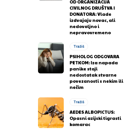
OD ORGANIZACIJA
CIVILNOG DRUŠTVA I
DONATORA: Vlade
izdvajaju novac, ali
nedovoljno i
nepravovremeno
Tražiš
PSIHOLOG ODGOVARA
PETKOM: Iza napada
panike stoji
nedostatak stvarne
.ba
.ba
povezanosti s nekim ili
nečim
Tražiš
AEDES ALBOPICTUS:
Opasni azijski tigrasti
komarac