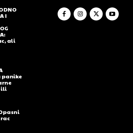
RODNO
 I
NOG
A:
c, ali
A
 panike
arne
ili
Opasni
arac