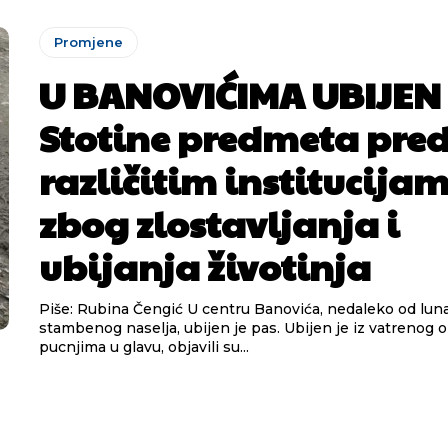
Promjene
U BANOVIĆIMA UBIJEN 
Stotine predmeta pre
različitim institucija
zbog zlostavljanja i
ubijanja životinja
Piše: Rubina Čengić U centru Banovića, nedaleko od luna-parka i
stambenog naselja, ubijen je pas. Ubijen je iz vatrenog o
pucnjima u glavu, objavili su...