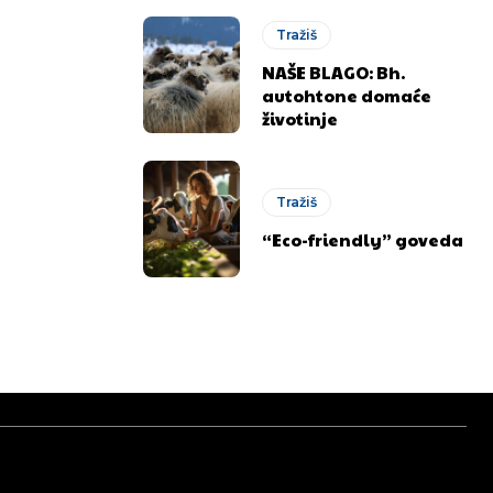
Tražiš
NAŠE BLAGO: Bh.
autohtone domaće
životinje
Tražiš
“Eco-friendly” goveda