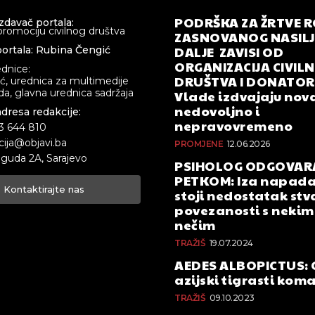
PODRŠKA ZA ŽRTVE 
izdavač portala:
promociju civilnog društva
ZASNOVANOG NASILJA
DALJE ZAVISI OD
ortala: Rubina Čengić
ORGANIZACIJA CIVIL
ednice:
DRUŠTVA I DONATOR
ić, urednica za multimedije
a, glavna urednica sadržaja
Vlade izdvajaju nova
nedovoljno i
adresa redakcije:
nepravovremeno
33 644 810
cija@objavi.ba
PROMJENE
12.06.2026
guda 2A, Sarajevo
PSIHOLOG ODGOVAR
PETKOM: Iza napada
Kontaktirajte nas
stoji nedostatak stv
povezanosti s nekim 
nečim
TRAŽIŠ
19.07.2024
AEDES ALBOPICTUS: 
azijski tigrasti kom
TRAŽIŠ
09.10.2023