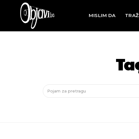
MISLIM DA
TRAŽ
Ta
Pojam za pretragu