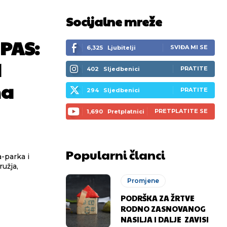
Socijalne mreže
PAS:
SVIĐA MI SE
6,325
Ljubitelji
d
PRATITE
402
Sljedbenici
ma
PRATITE
294
Sljedbenici
PRETPLATITE SE
1,690
Pretplatnici
Popularni članci
ružja,
Promjene
PODRŠKA ZA ŽRTVE
RODNO ZASNOVANOG
NASILJA I DALJE ZAVISI