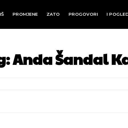
IŠ
PROMJENE
ZATO
PROGOVORI
I POGLE
g:
Anda Šandal Ka