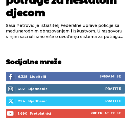
djecom
Saša Petrović je istražitelj Federalne uprave policije sa
međunarodnim obrazovanjem i iskustvom. U razgovoru
s njim saznali smo više o uvođenju sistema za potragu...
Socijalne mreže
SVIĐA MI SE
6,325
Ljubitelji
PRATITE
402
Sljedbenici
PRATITE
294
Sljedbenici
PRETPLATITE SE
1,690
Pretplatnici