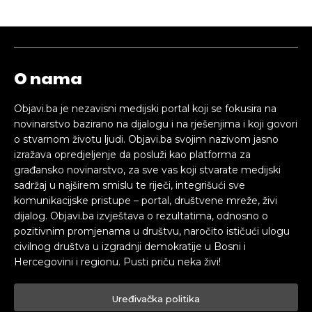
O nama
Objavi.ba je nezavisni medijski portal koji se fokusira na
novinarstvo bazirano na dijalogu i na rješenjima i koji govori
o stvarnom životu ljudi. Objavi.ba svojim nazivom jasno
izražava opredjeljenje da posluži kao platforma za
građansko novinarstvo, za sve vas koji stvarate medijski
sadržaj u najširem smislu te riječi, integrišući sve
komunikacijske pristupe – portal, društvene mreže, živi
dijalog. Objavi.ba izvještava o rezultatima, odnosno o
pozitivnim promjenama u društvu, naročito ističući ulogu
civilnog društva u izgradnji demokratije u Bosni i
Hercegovini i regionu. Pusti priču neka živi!
Uređivačka politika