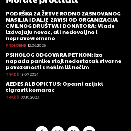
PODRŠKA ZA ŽRTVE RODNO ZASNOVANOG
NASILJA I DALJE ZAVISI OD ORGANIZACIJA
CIVILNOG DRUŠTVA I DONATORA: Vlade
izdvajaju novac, ali nedovoljno i
nepravovremeno
PROMJENE
12.06.2026
PSIHOLOG ODGOVARA PETKOM: Iza
napada panike stoji nedostatak stvarne
povezanosti s nekim ili nečim
TRAŽIŠ
19.07.2024
AEDES ALBOPICTUS: Opasni azijski
tigrasti komarac
TRAŽIŠ
09.10.2023