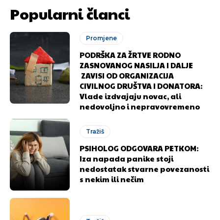
Popularni članci
Promjene
PODRŠKA ZA ŽRTVE RODNO
ZASNOVANOG NASILJA I DALJE
ZAVISI OD ORGANIZACIJA
CIVILNOG DRUŠTVA I DONATORA:
Vlade izdvajaju novac, ali
nedovoljno i nepravovremeno
Tražiš
PSIHOLOG ODGOVARA PETKOM:
Iza napada panike stoji
nedostatak stvarne povezanosti
s nekim ili nečim
Pusti priču da živi!
Pusti priču da živi!