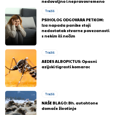
nedovoljno i nepravovremeno
Tražiš
PSIHOLOG ODGOVARA PETKOM:
Iza napada panike stoji
nedostatak stvarne povezanosti
s nekim ili nečim
Tražiš
AEDES ALBOPICTUS: Opasni
azijski tigrasti komarac
Tražiš
NAŠE BLAGO: Bh. autohtone
domaće životinje