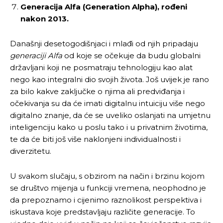
Generacija Alfa (Generation Alpha),
rođeni
nakon 2013.
Današnji desetogodišnjaci i mlađi od njih pripadaju
generaciji Alfa
od koje se očekuje da budu globalni
državljani koji ne posmatraju tehnologiju kao alat
nego kao integralni dio svojih života. Još uvijek je rano
za bilo kakve zaključke o njima ali predviđanja i
očekivanja su da će imati digitalnu intuiciju više nego
digitalno znanje, da će se uveliko oslanjati na umjetnu
inteligenciju kako u poslu tako i u privatnim životima,
te da će biti još više naklonjeni individualnosti i
diverzitetu.
U svakom slučaju, s obzirom na način i brzinu kojom
se društvo mijenja u funkciji vremena, neophodno je
da prepoznamo i cijenimo raznolikost perspektiva i
iskustava koje predstavljaju različite generacije. To