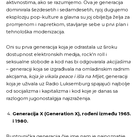
aktivnostima, ako se razumijemo. Ova je generacija
dominirala šezdesetih i sedamdesetih, njoj dugujemo
eksploziju pop-kulture a glavna su joj obilježja želja za
promjenom i napretkom, stavljanje sebe u prvi plan i
tehnološka modenizacija.
Oni su prva generacija koja je odrastala uz široku
dostupnost elektronskih medija, rock'n roll i
seksualne slobode a kod nas bi odgovarala
akcijašima
– generaciji koja se izgrađivala na omladinskim radnim
akcijama,
koja je vikala peace i išla na Mljet
, generaciji
koja je uživala uz Radio Luksemburg spajajući najbolje
od socijalizma i kapitalizma i kod koje je danas sa
razlogom jugonostalgija najizraženija.
Generacija X (Generation X),
rođeni između 1965.
i 1980.
Buntovnička generacija čije ime nam je najpoznatije