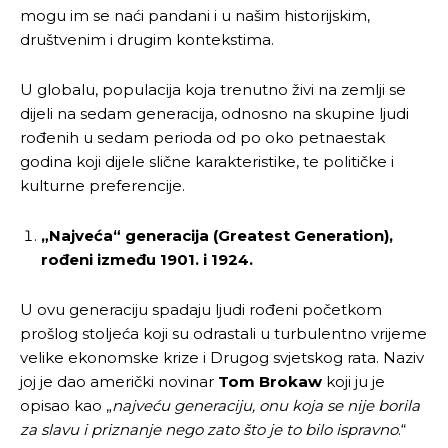
mogu im se naći pandani i u našim historijskim,
društvenim i drugim kontekstima.
U globalu, populacija koja trenutno živi na zemlji se
dijeli na sedam generacija, odnosno na skupine ljudi
rođenih u sedam perioda od po oko petnaestak
godina koji dijele slične karakteristike, te političke i
kulturne preferencije.
„Najveća“ generacija (Greatest Generation),
rođeni između 1901. i 1924.
U ovu generaciju spadaju ljudi rođeni početkom
prošlog stoljeća koji su odrastali u turbulentno vrijeme
velike ekonomske krize i Drugog svjetskog rata. Naziv
joj je dao američki novinar
Tom Brokaw
koji ju je
opisao kao „
najveću generaciju, onu koja se nije borila
za slavu i priznanje nego zato što je to bilo ispravno
.“