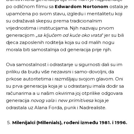
po odličnom filmu sa
Edwardom Nortonom
ostala je
upamćena po svom stavu, izgledu i mentalitetu koji
su odražavali skepsu prema tradicionalnim
vrijednostima i institucijama. Njih nazivaju prvom
generacijom „
sa ključem od kuće oko vrata
“ jer su bili
djeca zaposlenih roditelja koja su od malih nogu
morala biti samostalnija od generacija prije njih.
Ova samostalnost i odrastanje u sigurnosti dali su im
priliku da budu više nezavisni i samo-dovoljni, da
prkose autoritetima i razmišljaju svojom glavom. Oni
su prva generacija koja je u odrastanju imala dodir sa
računarima a u našim okvirima joj otprilike odgovara
generacija
novog vala
i
new primitivesa
koja je
odrastala uz Alana Forda, punk i Nadrealiste.
Milenijalci (Millenials),
rođeni između 1981. i 1996.