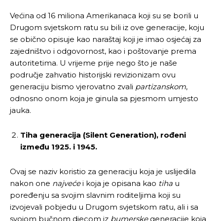
Većina od 16 miliona Amerikanaca koji su se borili u
Drugom svjetskom ratu su bili iz ove generacije, koju
se obično opisuje kao naraštaj koji je imao osjećaj za
zajedništvo i odgovornost, kao i poštovanje prema
autoritetima. U vrijeme prije nego što je naše
područje zahvatio historijski revizionizam ovu
generaciju bismo vjerovatno zvali
partizanskom
,
odnosno onom koja je ginula sa pjesmom umjesto
jauka.
Tiha generacija (Silent Generation), rođeni
između 1925. i 1945.
Ovaj se naziv koristio za generaciju koja je uslijedila
nakon one
najveće
i koja je opisana kao
tiha
u
poređenju sa svojim slavnim roditeljima koji su
izvojevali pobjedu u Drugom svjetskom ratu, ali i sa
svojom bučnom djecom iz
bumerske
generacije koja