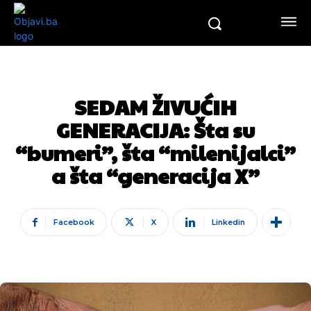
SEDAM ŽIVUĆIH
GENERACIJA: Šta su
“bumeri”, šta “milenijalci”
a šta “generacija X”
Facebook
X
Linkedin