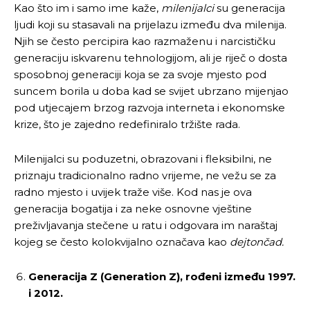
Kao što im i samo ime kaže,
milenijalci
su generacija
ljudi koji su stasavali na prijelazu između dva milenija.
Njih se često percipira kao razmaženu i narcističku
generaciju iskvarenu tehnologijom, ali je riječ o dosta
sposobnoj generaciji koja se za svoje mjesto pod
suncem borila u doba kad se svijet ubrzano mijenjao
pod utjecajem brzog razvoja interneta i ekonomske
krize, što je zajedno redefiniralo tržište rada.
Milenijalci su poduzetni, obrazovani i fleksibilni, ne
priznaju tradicionalno radno vrijeme, ne vežu se za
radno mjesto i uvijek traže više. Kod nas je ova
generacija bogatija i za neke osnovne vještine
preživljavanja stečene u ratu i odgovara im naraštaj
kojeg se često kolokvijalno označava kao
dejtončad.
Generacija Z (Generation Z),
rođeni između 1997.
i 2012.