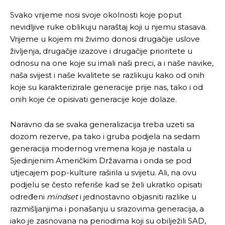
Svako vrijeme nosi svoje okolnosti koje poput
nevidljive ruke oblikuju naraštaj koji u njemu stasava.
Vrijeme u kojem mi živimo donosi drugačije uslove
življenja, drugačije izazove i drugačije prioritete u
odnosu na one koje su imali naši preci, a i naše navike,
naša svijest i naše kvalitete se razlikuju kako od onih
koje su karakterizirale generacije prije nas, tako i od
onih koje će opisivati generacije koje dolaze.
Naravno da se svaka generalizacija treba uzeti sa
dozom rezerve, pa tako i gruba podjela na sedam
generacija modernog vremena koja je nastala u
Sjedinjenim Američkim Državama i onda se pod
utjecajem pop-kulture raširila u svijetu. Ali, na ovu
podjelu se često referiše kad se želi ukratko opisati
određeni
mindset
i jednostavno objasniti razlike u
razmišljanjima i ponašanju u srazovima generacija, a
iako je zasnovana na periodima koji su obilježili SAD,