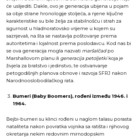
će uslijediti. Dakle, ovo je generacija ubijena u pojam
sa obje strane hronologije stoljeća, a njene ključne
karakteristike su bile želja za stabilnošću i strah za
sigurnost u hladnoratovsko vrijeme u kojem su
sazrijevali, na šta se nastavlja poštovanje prema
autoritetima i lojalnost prema poslodavcu. Kod nas bi
se ova generacija mogla nazvati
maršalčad
po
Marshallovom planu ili
generacija petoljetki
koja je
živjela za bratstvo i jedinstvo, te ostvarivanje
petogodišnjih planova obnove i razvoja SFRJ nakon
Narodnooslobodilačkog rata.
Bumeri (Baby Boomers),
rođeni između 1946. i
1964.
Bejbi-bumeri su klinci rođeni u naglom talasu porasta
nataliteta nakon povratka vojnika sa ratišta i njihovog
okretanja nekim redovnim mirnodopskim