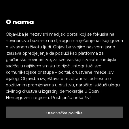
O nama
Objavi.ba je nezavisni medijski portal koji se fokusira na
novinarstvo bazirano na dijalogu i na rješenjima i koji govori
o stvarnom životu ljudi. Objavi.ba svojim nazivom jasno
izražava opredjeljenje da posluži kao platforma za
građansko novinarstvo, za sve vas koji stvarate medijski
sadržaj u najširem smislu te riječi, integrišući sve
komunikacijske pristupe – portal, društvene mreže, živi
dijalog. Objavi.ba izvještava o rezultatima, odnosno o
pozitivnim promjenama u društvu, naročito ističući ulogu
civilnog društva u izgradnji demokratije u Bosni i
Hercegovini i regionu. Pusti priču neka živi!
Uređivačka politika