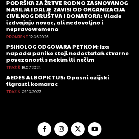
PODRŠKA ZA ŽRTVE RODNO ZASNOVANOG
NASILJA I DALJE ZAVISI OD ORGANIZACIJA
CIVILNOG DRUŠTVA I DONATORA: Vlade
izdvajaju novac, ali nedovoljno i
nepravovremeno
PROMJENE
12.06.2026
PSIHOLOG ODGOVARA PETKOM: Iza
napada panike stoji nedostatak stvarne
povezanosti s nekim ili nečim
TRAŽIŠ
19.07.2024
AEDES ALBOPICTUS: Opasni azijski
tigrasti komarac
TRAŽIŠ
09.10.2023