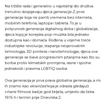
Na tržište rada i generalno u najvitalniji dio društva
trenutno dospijevaju djeca
generacije Z
, prve
generacije koja ne pamti vremena bez interneta,
mobilnih telefona, laptopa i tableta. To je u
potpunosti generacija digitalnog doba i globalizacije,
Pusti priču da živi!
Pusti priču da živi!
djeca kojoj je korejska pop-muzika bila jednako
dostupna kao i domaća. Rođena u vrijeme treće
industrijske revolucije, stapanja nevjerovatnih
Ovim putem želimo da vam se zahvalimo što ste
Ovim putem želimo da vam se zahvalimo što ste
tehnologija, 3D printera i nanotehnologije, djeca ove
odlučili da pustite Vašu priču da živi, Redakcija
odlučili da pustite Vašu priču da živi, Redakcija
generacije se bave progresivnim pitanjima kao što su
Objavi.ba
Objavi.ba
borba protiv klimatskih promjena, rasne i spolne
jednakosti i pravima LGBTIQ osoba.
Ova generacija je prva prava globalna generacija, a mi
[wpuf_form id=”7463”]
[wpuf_form id=”7463”]
ih znamo kao
ekrančad
koja je odrasla gledajući
crtane filmove kad je god željela, umjesto da čeka
19:15 h i termin prije Dnevnika 2.