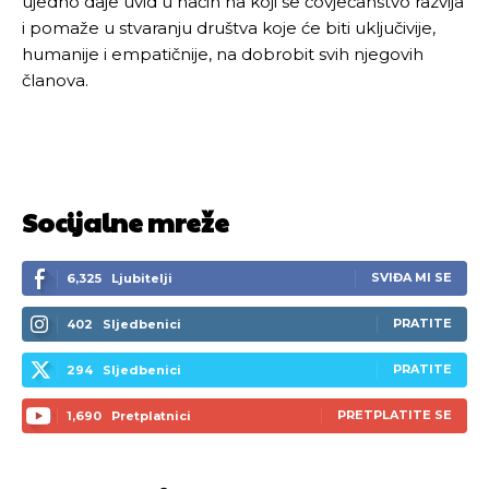
ujedno daje uvid u način na koji se čovječanstvo razvija
i pomaže u stvaranju društva koje će biti uključivije,
humanije i empatičnije, na dobrobit svih njegovih
članova.
Socijalne mreže
SVIĐA MI SE
6,325
Ljubitelji
PRATITE
402
Sljedbenici
PRATITE
294
Sljedbenici
PRETPLATITE SE
1,690
Pretplatnici