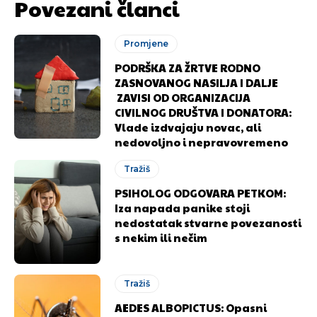
Povezani članci
Promjene
PODRŠKA ZA ŽRTVE RODNO
ZASNOVANOG NASILJA I DALJE
ZAVISI OD ORGANIZACIJA
CIVILNOG DRUŠTVA I DONATORA:
Vlade izdvajaju novac, ali
nedovoljno i nepravovremeno
Tražiš
PSIHOLOG ODGOVARA PETKOM:
Iza napada panike stoji
nedostatak stvarne povezanosti
s nekim ili nečim
Tražiš
AEDES ALBOPICTUS: Opasni