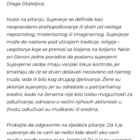
Draga čitateljice,
hvala na pitanju. Sujeverje se definiše kao
neopravdano strahopoštovanje ili strah od nečega
nepoznatog, misterioznog ili imaginarnog. Sujevjerje
može da nastane pod uticajem tradicije, religije i
vaspitanja koje se prenosi sa koljena na koljeno. Neće
svi članovi jedne porodice da postanu sujevjerni.
Sujevjerne osobe imaju vanjski lokus kontrole, jer
smatraju da će se stvari dešavati nezavisno od njenog
truda, rada ili bilo kog drugog djelovanja. Žene su
sklonije sujevjerju jer su odrastale u patrijarhalnoj
sredini, kada na ženama nije bilo toliko mogućnosti za
odlučivanje, odnosno o većini njihovih aktivnosti u
životu odlučivali su muškarac ili sredina..
Probajte da odgovorite na sljedeća pitanja: Da li je
uvjerenje da će vam se nešto loše desiti ako vam
mačka pređe preko puta, logično? Da li je to uvjerenje