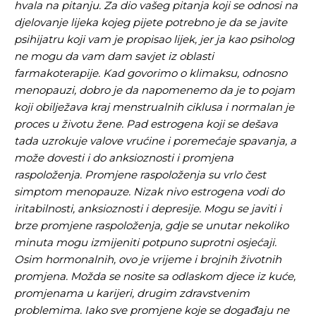
hvala na pitanju. Za dio vašeg pitanja koji se odnosi na
djelovanje lijeka kojeg pijete potrebno je da se javite
psihijatru koji vam je propisao lijek, jer ja kao psiholog
ne mogu da vam dam savjet iz oblasti
farmakoterapije. Kad govorimo o klimaksu, odnosno
menopauzi, dobro je da napomenemo da je to pojam
koji obilježava kraj menstrualnih ciklusa i normalan je
proces u životu žene.
Pad estrogena koji se dešava
tada uzrokuje valove vrućine i poremećaje spavanja, a
može dovesti i do anksioznosti i promjena
raspoloženja. Promjene raspoloženja su vrlo čest
simptom menopauze. Nizak nivo estrogena vodi do
iritabilnosti, anksioznosti i depresije. Mogu se javiti i
brze promjene raspoloženja, gdje se unutar nekoliko
minuta mogu izmijeniti potpuno suprotni osjećaji.
Osim hormonalnih, ovo je vrijeme i brojnih životnih
promjena. Možda se nosite sa odlaskom djece iz kuće,
promjenama u karijeri, drugim zdravstvenim
problemima. Iako sve promjene koje se događaju ne