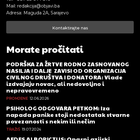
Mail: redakcija@objavi.ba
Adresa: Maguda 2A, Sarajevo
Kontaktirajte nas
Morate pročitati
PODRŠKA ZA ŽRTVE RODNO ZASNOVANOG
NASILJA I DALJE ZAVISI OD ORGANIZACIJA
CIVILNOG DRUŠTVA I DONATORA: Vlade
izdvajaju novac, ali nedovoljno i
nepravovremeno
PROMJENE
12.06.2026
PSIHOLOG ODGOVARA PETKOM: Iza
napada panike stoji nedostatak stvarne
povezanosti s nekim ili nečim
TRAŽIŠ
19.07.2024
AEDES ALBOPICTUS: Opasni azijski