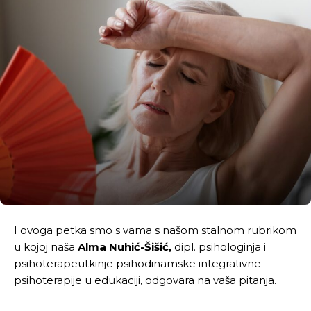
I ovoga petka smo s vama s našom stalnom rubrikom
u kojoj naša
Alma Nuhić-Šišić,
dipl. psihologinja i
psihoterapeutkinje psihodinamske integrativne
psihoterapije u edukaciji, odgovara na vaša pitanja.