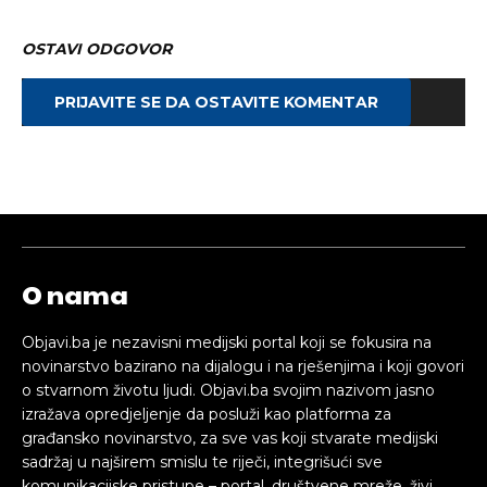
OSTAVI ODGOVOR
PRIJAVITE SE DA OSTAVITE KOMENTAR
O nama
Objavi.ba je nezavisni medijski portal koji se fokusira na
novinarstvo bazirano na dijalogu i na rješenjima i koji govori
o stvarnom životu ljudi. Objavi.ba svojim nazivom jasno
izražava opredjeljenje da posluži kao platforma za
građansko novinarstvo, za sve vas koji stvarate medijski
sadržaj u najširem smislu te riječi, integrišući sve
komunikacijske pristupe – portal, društvene mreže, živi