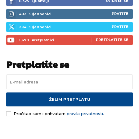
SVIĐA MI SE
6,325
Ljubitelji
PRATITE
402
Sljedbenici
PRATITE
294
Sljedbenici
PRETPLATITE SE
1,690
Pretplatnici
Pretplatite se
ŽELIM PRETPLATU
Pročitao sam i prihvatam
pravila privatnosti.