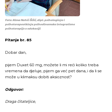
Foto: Alma Nuhić-Šišić, dipl. psihologinja i
psihoterapeutkinja psihodinamske integrativne
psihoterapije u edukaciji
Pitanje br. 85
Dobar dan,
pijem Duxet 60 mg, možete li mi reći koliko treba
vremena da djeluje, pijem ga već pet dana, i da li se
može u klimaksu dobiti aksioznost?
Odgovor:
Draga čitateljice,