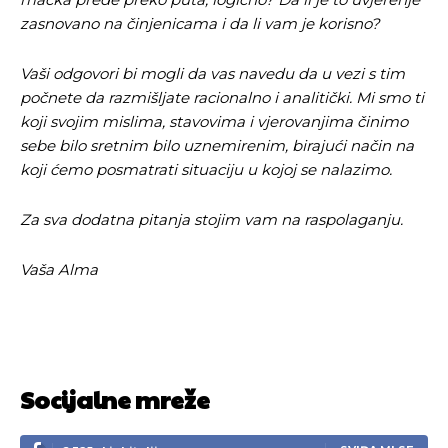
zasnovano na činjenicama i da li vam je korisno?
Vaši odgovori bi mogli da vas navedu da u vezi s tim
počnete da razmišljate racionalno i analitički. Mi smo ti
koji svojim mislima, stavovima i vjerovanjima činimo
sebe bilo sretnim bilo uznemirenim, birajući način na
koji ćemo posmatrati situaciju u kojoj se nalazimo.
Za sva dodatna pitanja stojim vam na raspolaganju.
Pusti priču da živi!
Pusti priču da živi!
Vaša Alma
Ovim putem želimo da vam se zahvalimo što ste
Ovim putem želimo da vam se zahvalimo što ste
odlučili da pustite Vašu priču da živi, Redakcija
odlučili da pustite Vašu priču da živi, Redakcija
Objavi.ba
Objavi.ba
Socijalne mreže
[wpuf_form id=”7463”]
[wpuf_form id=”7463”]