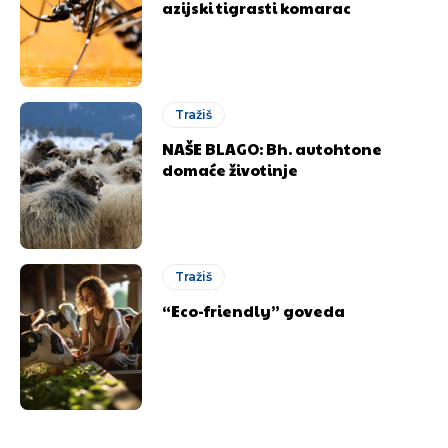
azijski tigrasti komarac
Tražiš
NAŠE BLAGO: Bh. autohtone
domaće životinje
Tražiš
“Eco-friendly” goveda