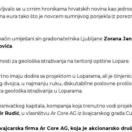
jivalo se u crnim hronikama hrvatskih novina kao jedno
iona eura tako što je novcem sumnjivog porijekla iz porez
eki način umiješani sin gradonačelnika Ljubljane
Zorana Jan
ovića
.
osti za geološka istraživanja na teritoriji opštine Lopare.
utno imaju dodira sa projektom u Loparama, ali je činjenic
 dvojca, u najmanju ruku, diskutabilne poslovne prošlost
za geološka istraživanja u Loparama.
osnivačkog kapitala, kompanija koja trenutno vodi projek
ir Rudić
, u vlasništvu Ar Core AG iz švajcarskog grada C
vajcarska firma Ar Core AG, koja je akcionarsko dru