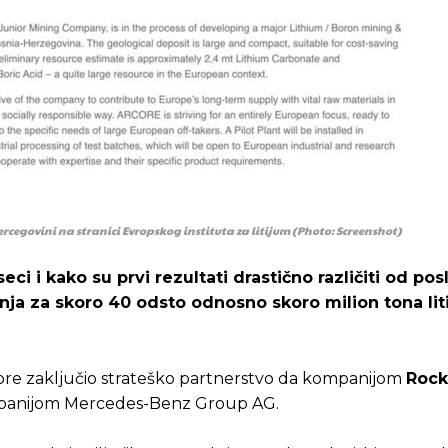
ercegovini na stranici Evropskog instituta za litijum (Photo: Screenshot)
ci i kako su prvi rezultati drastično različiti od pos
anja za skoro 40 odsto odnosno skoro milion tona li
ore zaključio strateško partnerstvo da kompanijom
Rock
mpanijom Mercedes-Benz Group AG.