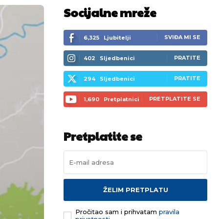
Socijalne mreže
SVIĐA MI SE
6,325
Ljubitelji
PRATITE
402
Sljedbenici
PRATITE
294
Sljedbenici
PRETPLATITE SE
1,690
Pretplatnici
Pretplatite se
ŽELIM PRETPLATU
Pročitao sam i prihvatam
pravila
privatnosti.