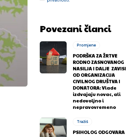
Povezani članci
Promjene
PODRŠKA ZA ŽRTVE
RODNO ZASNOVANOG
NASILJA I DALJE ZAVISI
OD ORGANIZACIJA
CIVILNOG DRUŠTVA I
DONATORA: Vlade
izdvajaju novac, ali
nedovoljno i
nepravovremeno
Tražiš
PSIHOLOG ODGOVARA