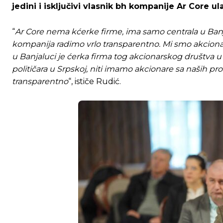
jedini i isključivi vlasnik bh kompanije Ar Core ul
“
Ar Core nema kćerke firme, ima samo centrala u Ban
kompanija radimo vrlo transparentno. Mi smo akcionars
u Banjaluci je ćerka firma tog akcionarskog društva u
političara u Srpskoj, niti imamo akcionare sa naših pro
transparentno
“, ističe Rudić.
Ovim putem želimo da vam se zahvalimo što 
Ovim putem želimo da vam se zahvalimo što 