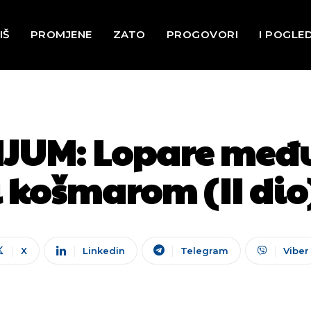
IŠ
PROMJENE
ZATO
PROGOVORI
I POGLE
IJUM: Lopare međ
i košmarom (II dio
X
Linkedin
Telegram
Viber