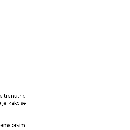
 je trenutno
 je, kako se
prema prvim