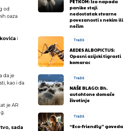
PETKOM: Iza napada
panike stoji
g od
nedostatak stvarne
nih oaza
povezanosti s nekim ili
nečim
kovića
i
Tražiš
AEDES ALBOPICTUS:
Opasni azijski tigrasti
komarac
a da je
Tražiš
i, kao i da
NAŠE BLAGO: Bh.
autohtone domaće
životinje
at je AR
ug.
Tražiš
“Eco-friendly” goveda
štvo, sada