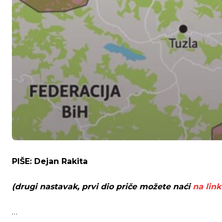
PIŠE: Dejan Rakita
(drugi nastavak, prvi dio priče možete naći
na link
…