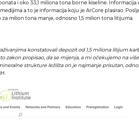
onata i oko 33,1 miliona tona borne kiseline. Informacija 
medijima a to je informacija koju je ArCore plasirao. Posl
za milion tona manje, odnosno 1,5 milion tona litijuma.
živanjima konstatovali depozit od 1,5 miliona litijum kar
e to zakon propisao, da se mijenja, a mi očekujemo na više.
mineralne strukture ležišta on je najmanje prisutan, odno
iH.