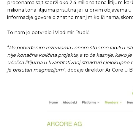
procenama sajt sadrži oko 2,4 miliona tona litijum karb
miliona tona litijuma prisutna je i u prvim objavama u 
informacije govore o znatno manjim količinama, skoro 
To nam je potvrdio i Vladimir Rudić.
“
Po potvrđenim rezervama i onom što smo radili u istra
nije konačna količina projekta, a to će kasnije, kako j
učešća litijuma u kvantitativnoj strukturi cjelokupne 
je prisutan magnezijum
“, dodaje direktor Ar Core u B