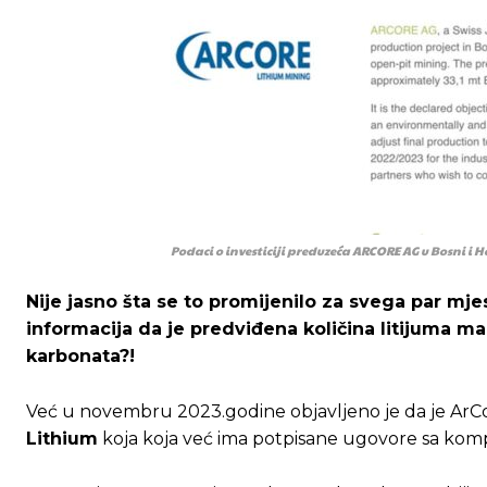
Podaci o investiciji preduzeća ARCORE AG u Bosni i H
Nije jasno šta se to promijenilo za svega par mjese
informacija da je predviđena količina litijuma m
karbonata?!
Već u novembru 2023.godine objavljeno je da je ArC
Lithium
koja koja već ima potpisane ugovore sa ko