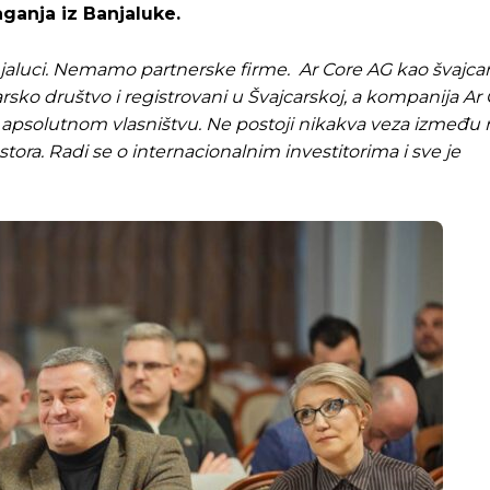
aganja iz Banjaluke.
jaluci. Nemamo partnerske firme. Ar Core AG kao švajca
ko društvo i registrovani u Švajcarskoj, a kompanija Ar C
 apsolutnom vlasništvu. Ne postoji nikakva veza između n
stora. Radi se o internacionalnim investitorima i sve je
Pusti priču da živi!
Pusti priču da živi!
ste odlučili da pustite Vašu priču da živi, Redakcija Objavi
ste odlučili da pustite Vašu priču da živi, Redakcija Objavi