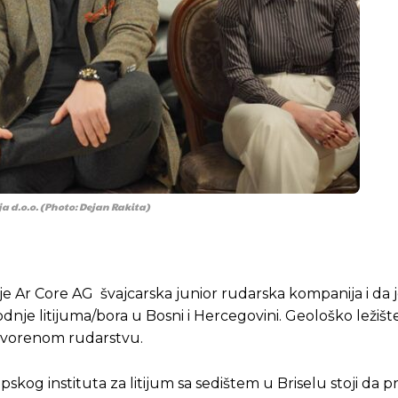
a d.o.o. (Photo: Dejan Rakita)
a je Ar Core AG švajcarska junior rudarska kompanija i da
dnje litijuma/bora u Bosni i Hercegovini. Geološko ležište
tvorenom rudarstvu.
kog instituta za litijum sa sedištem u Briselu stoji da 