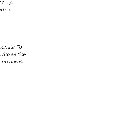
od 2,4
jednje
bonata. To
 Što se tiče
sno najviše