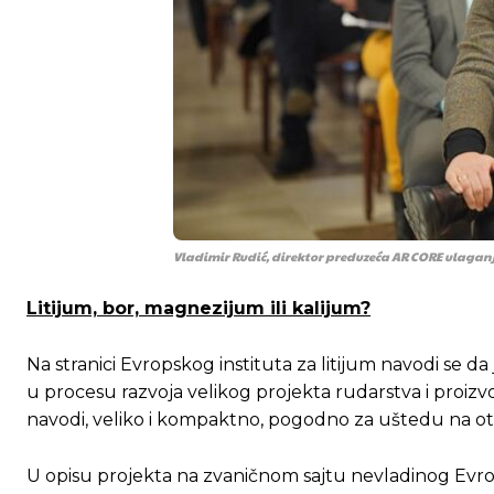
[wpuf_form id=”7463”]
[wpuf_form id=”7463”]
Vladimir Rudić, direktor preduzeća AR CORE ulaganj
Litijum, bor, magnezijum ili kalijum?
Na stranici Evropskog instituta za litijum navodi se d
u procesu razvoja velikog projekta rudarstva i proizvo
navodi, veliko i kompaktno, pogodno za uštedu na o
U opisu projekta na zvaničnom sajtu nevladinog Evrops