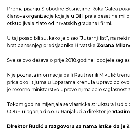
Prema pisanju Slobodne Bosne, ime Roka Galea pojavl
članova organizacije koja je u BiH prala desetine mil
otkupljivala zlato od hrvatskih građana i firmi.
U taj posao bili su, kako je pisao “Jutarnji list”, na n
brat današnjeg predsjednika Hrvatske
Zorana Milan
Sve se ovo dešavalo prije 2018.godine i dodjele saglasn
Nije poznata informacija da li Rautner ili Mikulić tren
priča oko litijuma u Loparama krenula upravo od ovog
je resorno ministarstvo upravo njima dalo saglasnost 
Tokom godina mijenjala se vlasnička struktura i udio 
CORE ulaganja d.o.o. u Banjaluci a direktor je
Vladim
Direktor Rudić u razgovoru sa nama ističe da je š