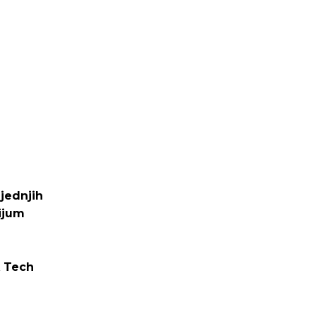
ljednjih
tijum
 Tech