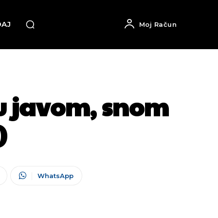
DAJ
Moj Račun
u javom, snom
)
WhatsApp