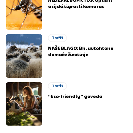
azijski tigrasti komarac
Tražiš
NAŠE BLAGO: Bh. autohtone
domaće životinje
Tražiš
“Eco-friendly” goveda