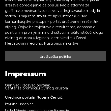
izražava opredjeljenje da posluži kao platforma za
građansko novinarstvo, za sve vas koji stvarate medijski
sadržaj u najširem smislu te riječi, integrišući sve
komunikacijske pristupe – portal, društvene mreže, živi
dijalog. Objavi.ba izvještava o rezultatima, odnosno o
pozitivnim promjenama u društvu, naročito ističući ulogu
civilnog društva u izgradnji demokratije u Bosni i
Hercegovini i regionu. Pusti priču neka živi!
Uređivačka politika
Impressum
Osnivač i izdavač portala:
Centar za promociju civilnog društva
Urednica portala: Rubina Čengić
Izvršne urednice:
Lejla Mijović, urednica za multimedije