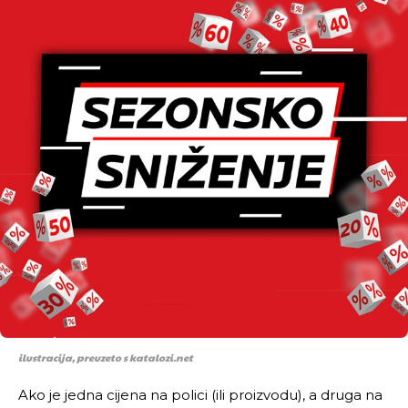
ilustracija, preuzeto s katalozi.net
Ako je jedna cijena na polici (ili proizvodu), a druga na