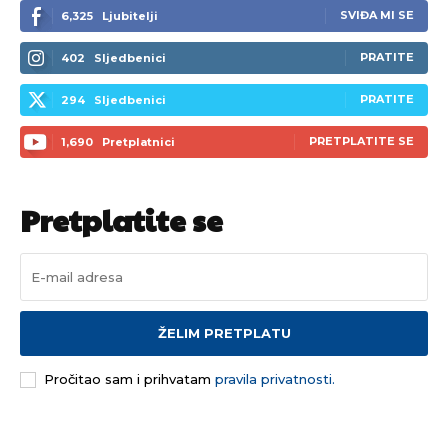
SVIĐA MI SE
6,325
Ljubitelji
[wpuf_form id=”7463”]
[wpuf_form id=”7463”]
PRATITE
402
Sljedbenici
PRATITE
294
Sljedbenici
PRETPLATITE SE
1,690
Pretplatnici
Pretplatite se
ŽELIM PRETPLATU
Pročitao sam i prihvatam
pravila privatnosti.