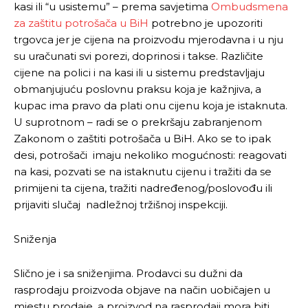
kasi ili “u usistemu” – prema savjetima
Ombudsmena
za zaštitu potrošača u BiH
potrebno je upozoriti
trgovca jer je cijena na proizvodu mjerodavna i u nju
su uračunati svi porezi, doprinosi i takse. Različite
cijene na polici i na kasi ili u sistemu predstavljaju
obmanjujuću poslovnu praksu koja je kažnjiva, a
kupac ima pravo da plati onu cijenu koja je istaknuta.
U suprotnom – radi se o prekršaju zabranjenom
Zakonom o zaštiti potrošača u BiH. Ako se to ipak
desi, potrošači imaju nekoliko mogućnosti: reagovati
na kasi, pozvati se na istaknutu cijenu i tražiti da se
primijeni ta cijena, tražiti nadređenog/poslovođu ili
prijaviti slučaj nadležnoj tržišnoj inspekciji.
Sniženja
Slično je i sa sniženjima. Prodavci su dužni da
rasprodaju proizvoda objave na način uobičajen u
mjestu prodaje, a proizvod na rasprodaji mora biti