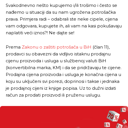
Svakodnevno nešto kupujemo i/ili trošimo i često se
nađemo u situaciji da su nam ugrožena potrošačka
prava. Primjera radi – odabrali ste neke cipele, cijena
vam odgovara, kupujete ih, ali vam na kasi pokušavaju
naplatiti veći iznos?! Ne dajte se!
Prema
Zakonu o zaštiti potrošača u BiH
(član 11),
prodavci su obavezni da vidljivo istaknu prodajnu
cijenu proizvoda i usluga u službenoj valuti BiH
(konvertibilna marka, KM) i da se pridržavaju te cijene.
Prodajna cijena proizvoda i usluga je konačna cijena u
koju su uključeni svi porezi, doprinosi i takse i jednaka
je prodajnoj cijeni iz knjige popisa. Uz to dužni izdati
račun za prodati proizvod ili pruženu uslugu.