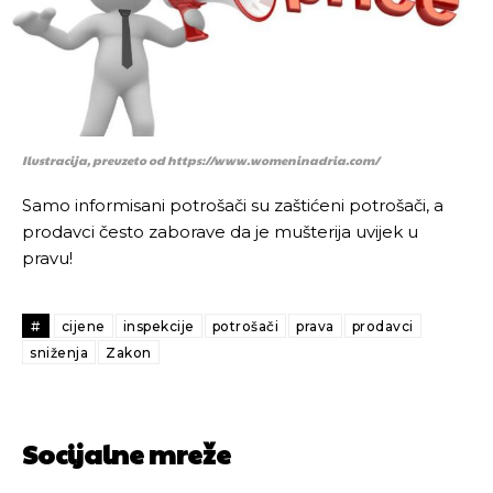
Ilustracija, preuzeto od https://www.womeninadria.com/
Samo informisani potrošači su zaštićeni potrošači, a
prodavci često zaborave da je mušterija uvijek u
pravu!
Pusti priču da živi!
Pusti priču da živi!
#
cijene
inspekcije
potrošači
prava
prodavci
sniženja
Zakon
Ovim putem želimo da vam se zahvalimo što ste
Ovim putem želimo da vam se zahvalimo što ste
odlučili da pustite Vašu priču da živi, Redakcija
odlučili da pustite Vašu priču da živi, Redakcija
Objavi.ba
Objavi.ba
Socijalne mreže