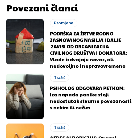
Povezani članci
Promjene
PODRŠKA ZA ŽRTVE RODNO
ZASNOVANOG NASILJA I DALJE
ZAVISI OD ORGANIZACIJA
CIVILNOG DRUŠTVA I DONATORA:
Vlade izdvajaju novac, ali
nedovoljno i nepravovremeno
Tražiš
PSIHOLOG ODGOVARA PETKOM:
Iza napada panike stoji
nedostatak stvarne povezanosti
s nekim ili nečim
Tražiš
AEDES ALBOPICTUS: Opasni