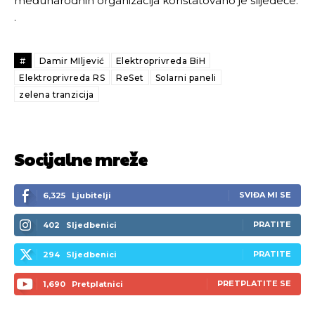
međunarodnih organizacija konstatovano je slijedeće.
.
#
Damir MIljević
Elektroprivreda BiH
Elektroprivreda RS
ReSet
Solarni paneli
zelena tranzicija
Socijalne mreže
SVIĐA MI SE
6,325
Ljubitelji
PRATITE
402
Sljedbenici
PRATITE
294
Sljedbenici
PRETPLATITE SE
1,690
Pretplatnici