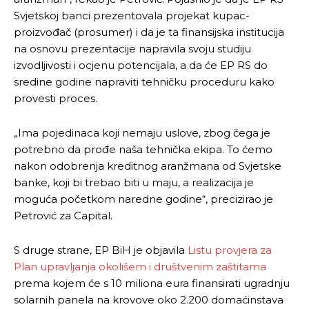
Svjetskoj banci prezentovala projekat kupac-
proizvođač (prosumer) i da je ta finansijska institucija
na osnovu prezentacije napravila svoju studiju
izvodljivosti i ocjenu potencijala, a da će EP RS do
sredine godine napraviti tehničku proceduru kako
provesti proces.
„Ima pojedinaca koji nemaju uslove, zbog čega je
potrebno da prođe naša tehnička ekipa. To ćemo
nakon odobrenja kreditnog aranžmana od Svjetske
banke, koji bi trebao biti u maju, a realizacija je
moguća početkom naredne godine“, precizirao je
Petrović za Capital.
S druge strane, EP BiH je objavila
Listu provjera za
Plan upravljanja okolišem i društvenim zaštitama
prema kojem će s 10 miliona eura finansirati ugradnju
solarnih panela na krovove oko 2.200 domaćinstava