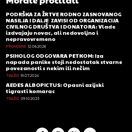
PODRŠKA ZA ŽRTVE RODNO ZASNOVANOG
NASILJA I DALJE ZAVISI OD ORGANIZACIJA
CIVILNOG DRUŠTVA I DONATORA: Vlade
izdvajaju novac, ali nedovoljno i
nepravovremeno
PROMJENE
12.06.2026
PSIHOLOG ODGOVARA PETKOM: Iza
napada panike stoji nedostatak stvarne
povezanosti s nekim ili nečim
TRAŽIŠ
19.07.2024
AEDES ALBOPICTUS: Opasni azijski
tigrasti komarac
TRAŽIŠ
09.10.2023