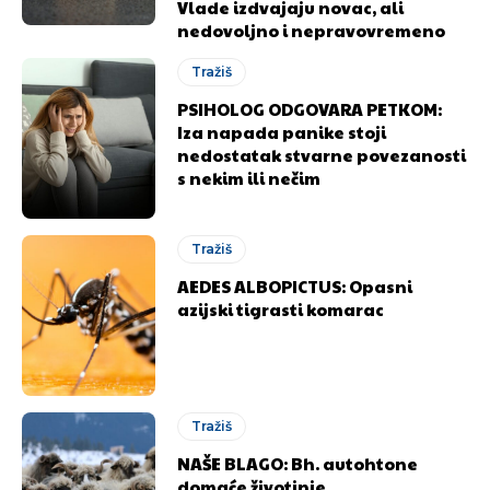
Vlade izdvajaju novac, ali
nedovoljno i nepravovremeno
Tražiš
PSIHOLOG ODGOVARA PETKOM:
Iza napada panike stoji
nedostatak stvarne povezanosti
s nekim ili nečim
Tražiš
AEDES ALBOPICTUS: Opasni
azijski tigrasti komarac
Tražiš
NAŠE BLAGO: Bh. autohtone
domaće životinje