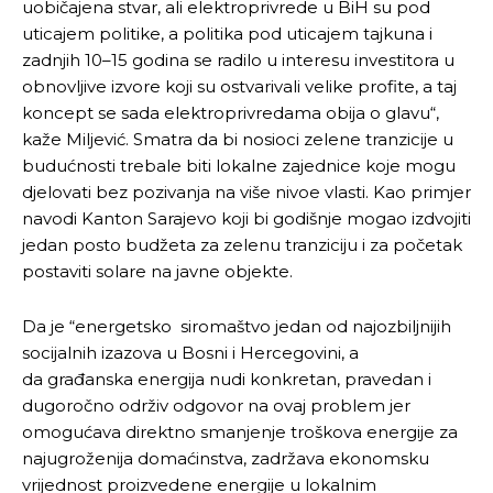
uobičajena stvar, ali elektroprivrede u BiH su pod
uticajem politike, a politika pod uticajem tajkuna i
zadnjih 10–15 godina se radilo u interesu investitora u
obnovljive izvore koji su ostvarivali velike profite, a taj
koncept se sada elektroprivredama obija o glavu“,
kaže Miljević. Smatra da bi nosioci zelene tranzicije u
budućnosti trebale biti lokalne zajednice koje mogu
djelovati bez pozivanja na više nivoe vlasti. Kao primjer
navodi Kanton Sarajevo koji bi godišnje mogao izdvojiti
jedan posto budžeta za zelenu tranziciju i za početak
postaviti solare na javne objekte.
Da je “energetsko siromaštvo jedan od najozbiljnijih
socijalnih izazova u Bosni i Hercegovini, a
da građanska energija nudi konkretan, pravedan i
Pusti priču da živi!
Pusti priču da živi!
dugoročno održiv odgovor na ovaj problem jer
omogućava direktno smanjenje troškova energije za
najugroženija domaćinstva, zadržava ekonomsku
vrijednost proizvedene energije u lokalnim