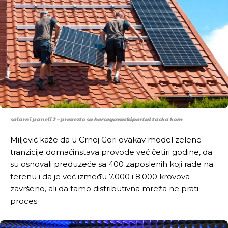
solarni paneli 2 – preuezto sa hercegovackiportal tacka kom
Miljević kaže da u Crnoj Gori ovakav model zelene
tranzicije domaćinstava provode već četiri godine, da
su osnovali preduzeće sa 400 zaposlenih koji rade na
terenu i da je već između 7.000 i 8.000 krovova
završeno, ali da tamo distributivna mreža ne prati
proces.