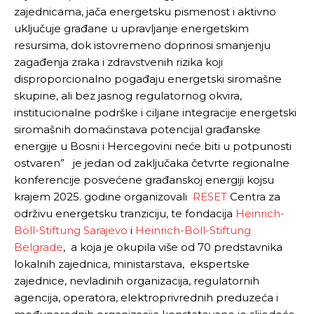
Ovim putem želimo da vam se zahvalimo što ste
Ovim putem želimo da vam se zahvalimo što ste
zajednicama, jača energetsku pismenost i aktivno
odlučili da pustite Vašu priču da živi, Redakcija
odlučili da pustite Vašu priču da živi, Redakcija
uključuje građane u upravljanje energetskim
Objavi.ba
Objavi.ba
resursima, dok istovremeno doprinosi smanjenju
zagađenja zraka i zdravstvenih rizika koji
disproporcionalno pogađaju energetski siromašne
skupine, ali bez jasnog regulatornog okvira,
[wpuf_form id=”7463”]
[wpuf_form id=”7463”]
institucionalne podrške i ciljane integracije energetski
siromašnih domaćinstava potencijal građanske
energije u Bosni i Hercegovini neće biti u potpunosti
ostvaren” je jedan od zaključaka četvrte regionalne
konferencije posvećene građanskoj energiji kojsu
krajem 2025. godine organizovali
RESET
Centra za
održivu energetsku tranziciju, te fondacija
Heinrich-
Böll-Stiftung Sarajevo
i
Heinrich-Böll-Stiftung
Belgrade
, a koja je okupila više od 70 predstavnika
lokalnih zajednica, ministarstava, ekspertske
zajednice, nevladinih organizacija, regulatornih
agencija, operatora, elektroprivrednih preduzeća i