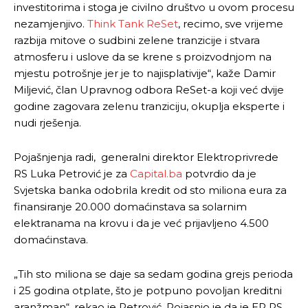
investitorima i stoga je civilno društvo u ovom procesu
nezamjenjivo.
Think Tank ReSet
, recimo, sve vrijeme
razbija mitove o sudbini zelene tranzicije i stvara
atmosferu i uslove da se krene s proizvodnjom na
mjestu potrošnje jer je to najisplativije“, kaže Damir
Miljević, član Upravnog odbora ReSet-a koji već dvije
godine zagovara zelenu tranziciju, okuplja eksperte i
nudi rješenja.
Pojašnjenja radi, generalni direktor Elektroprivrede
RS Luka Petrović je za
Capital.ba
potvrdio da je
Svjetska banka odobrila kredit od sto miliona eura za
finansiranje 20.000 domaćinstava sa solarnim
elektranama na krovu i da je već prijavljeno 4.500
domaćinstava.
„Tih sto miliona se daje sa sedam godina grejs perioda
i 25 godina otplate, što je potpuno povoljan kreditni
aranžman“, rekao je Petrović. Pojasnio je da je EP RS