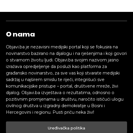
O nama
Objavi.ba je nezavisni medijski portal koji se fokusira na
novinarstvo bazirano na dijalogu i na rješenjima i koji govori
o stvarnom životu ljudi. Objavi.ba svojim nazivom jasno
izražava opredjeljenje da posluži kao platforma za
građansko novinarstvo, za sve vas koji stvarate medijski
sadržaj u najširem smislu te riječi, integrišući sve
komunikacijske pristupe – portal, društvene mreže, živi
dijalog. Objavi.ba izvještava o rezultatima, odnosno o
pozitivnim promjenama u društvu, naročito ističući ulogu
civilnog društva u izgradnji demokratije u Bosni i
Hercegovini i regionu. Pusti priču neka živi!
Uređivačka politika