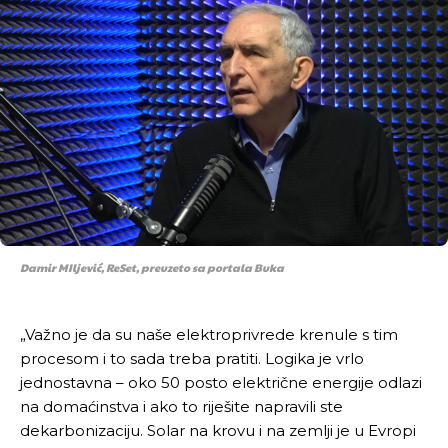
Damir MIljević, ReSet, preuzeto sa portala Buka
„Važno je da su naše elektroprivrede krenule s tim
procesom i to sada treba pratiti. Logika je vrlo
jednostavna – oko 50 posto električne energije odlazi
na domaćinstva i ako to riješite napravili ste
dekarbonizaciju. Solar na krovu i na zemlji je u Evropi