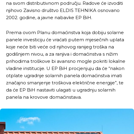
na svom distributivnom području. Radove će izvoditi
njihovo Zavisno društvo ELDIS TEHNIKA osnovano
2002. godine, a javne nabavke EP BiH.
Prema ovom Planu domaćinstva koja dobiju solarne
panele investiciju će vraćati putem mjesečnih uplata
koje neće biti veće od njihovog ranijeg troška na
godišnjem nivou, a za ranjiva i domaćinstva s nižim
prihodima troškove bi avansno mogle pokriti lokalne
vladine institucije. U EP BiH procjenjuju da će “nakon
otplate ugradnje solarnih panela domaćinstva imati
značajno smanjenje troškova električne energije”, te
da će EP BiH nastaviti ulagati u ugradnju solarnih
panela na krovove domaćinstava.